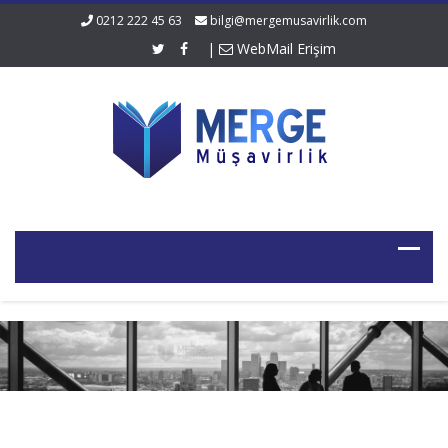
0212 222 45 63
bilgi@mergemusavirlik.com
|
WebMail Erişim