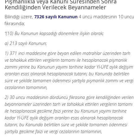
Pişmanlıkla veya Kanuni Süresinden Sonra
Kendiliğinden Verilecek Beyannameler
Bilindiği üzere,
7326 sayılı Kanunun
4 üncü maddesinin 10 uncu
fıkrasında;
“(10) Bu Kanunun kapsadığı dönemlere ilişkin olarak;
a) 213 sayılı Kanunun;
1) 371 inci maddesine göre beyan edilen matrahlar üzerinden tarh
ve tahakkuk ettirilen vergilerin tamamı ile hesaplanacak pişmanlık
zammı yerine bu Kanunun yayımı tarihine kadar Yİ-ÜFE aylık değişim
oranları esas alınarak hesaplanacak tutarın; bu Kanunda belirtilen
süre ve şekilde tamamen ödenmesi şartıyla pişmanlık zammı ve vergi
cezalarının tamamının,
2) 30 uncu maddesinin dördüncü fıkrasına göre kendiliğinden verilen
beyannameler üzerinden tarh ve tahakkuk ettirilen vergilerin tamamı
ile hesaplanacak gecikme faizi yerine bu Kanunun yayımı tarihine
kadar Yİ-ÜFE aylık değişim oranları esas alınarak hesaplanacak
tutarın; bu Kanunda belirtilen süre ve şekilde tamamen ödenmesi
şartıyla gecikme faizi ve vergi cezalarının tamamının,
…