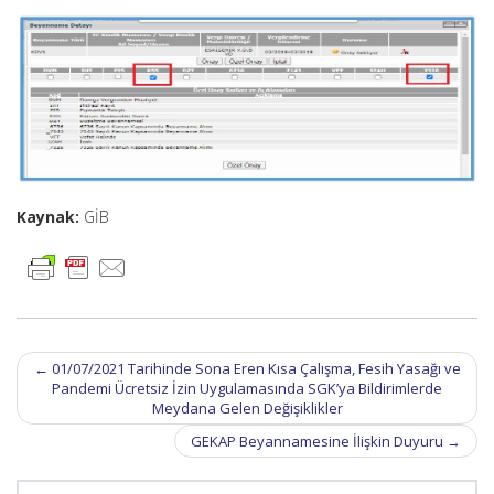
Kaynak:
GİB
Post
←
01/07/2021 Tarihinde Sona Eren Kısa Çalışma, Fesih Yasağı ve
navigation
Pandemi Ücretsiz İzin Uygulamasında SGK’ya Bildirimlerde
Meydana Gelen Değişiklikler
GEKAP Beyannamesine İlişkin Duyuru
→