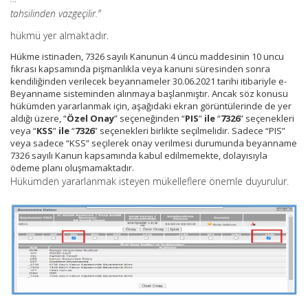
tahsilinden vazgeçilir.”
hükmü yer almaktadır.
Hükme istinaden, 7326 sayılı Kanunun 4 üncü maddesinin 10 uncu
fıkrası kapsamında pişmanlıkla veya kanuni süresinden sonra
kendiliğinden verilecek beyannameler 30.06.2021 tarihi itibariyle e-
Beyanname sisteminden alınmaya başlanmıştır. Ancak söz konusu
hükümden yararlanmak için, aşağıdaki ekran görüntülerinde de yer
aldığı üzere, “
Özel Onay
” seçeneğinden “
PIS
”
ile
“
7326
” seçenekleri
veya “
KSS
”
ile
“
7326
” seçenekleri birlikte seçilmelidir. Sadece “PIS”
veya sadece “KSS” seçilerek onay verilmesi durumunda beyanname
7326 sayılı Kanun kapsamında kabul edilmemekte, dolayısıyla
ödeme planı oluşmamaktadır.
Hükümden yararlanmak isteyen mükelleflere önemle duyurulur.