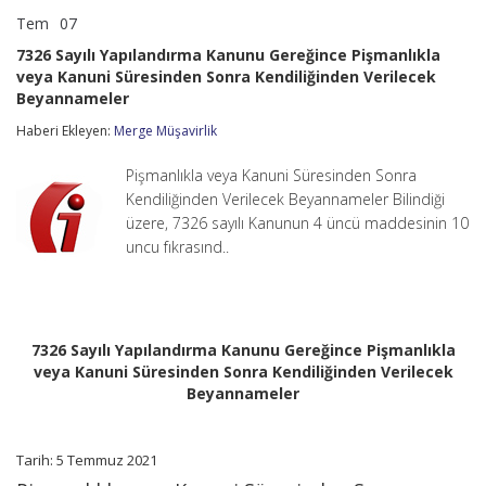
Tem
07
7326
yorumlar kapalı
Sayılı
7326 Sayılı Yapılandırma Kanunu Gereğince Pişmanlıkla
Yapılandırma
veya Kanuni Süresinden Sonra Kendiliğinden Verilecek
Kanunu
Beyannameler
Gereğince
Pişmanlıkla
Haberi Ekleyen:
Merge Müşavirlik
veya
Kanuni
Süresinden
Pişmanlıkla veya Kanuni Süresinden Sonra
Sonra
Kendiliğinden Verilecek Beyannameler Bilindiği
Kendiliğinden
üzere, 7326 sayılı Kanunun 4 üncü maddesinin 10
Verilecek
Beyannameler
uncu fıkrasınd..
için
7326 Sayılı Yapılandırma Kanunu Gereğince Pişmanlıkla
veya Kanuni Süresinden Sonra Kendiliğinden Verilecek
Beyannameler
Tarih: 5 Temmuz 2021