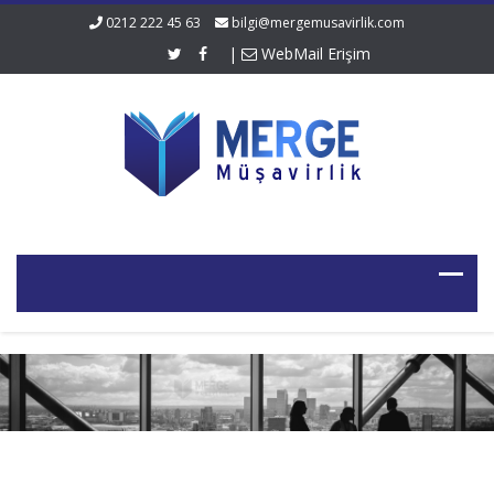
0212 222 45 63
bilgi@mergemusavirlik.com
|
WebMail Erişim