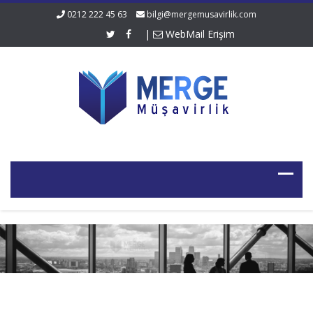
0212 222 45 63
bilgi@mergemusavirlik.com
|
WebMail Erişim