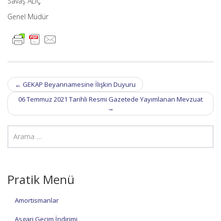
Savaş ALIÇ
Genel Müdür
Post
←
GEKAP Beyannamesine İlişkin Duyuru
navigation
06 Temmuz 2021 Tarihli Resmi Gazetede Yayımlanan Mevzuat
→
Pratik Menü
Amortismanlar
Asgari Geçim İndirimi