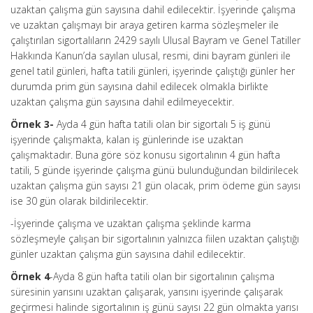
uzaktan çalışma gün sayısına dahil edilecektir. İşyerinde çalışma
ve uzaktan çalışmayı bir araya getiren karma sözleşmeler ile
çalıştırılan sigortalıların 2429 sayılı Ulusal Bayram ve Genel Tatiller
Hakkında Kanun’da sayılan ulusal, resmi, dini bayram günleri ile
genel tatil günleri, hafta tatili günleri, işyerinde çalıştığı günler her
durumda prim gün sayısına dahil edilecek olmakla birlikte
uzaktan çalışma gün sayısına dahil edilmeyecektir.
Örnek 3-
Ayda 4 gün hafta tatili olan bir sigortalı 5 iş günü
işyerinde çalışmakta, kalan iş günlerinde ise uzaktan
çalışmaktadır. Buna göre söz konusu sigortalının 4 gün hafta
tatili, 5 günde işyerinde çalışma günü bulunduğundan bildirilecek
uzaktan çalışma gün sayısı 21 gün olacak, prim ödeme gün sayısı
ise 30 gün olarak bildirilecektir.
-İşyerinde çalışma ve uzaktan çalışma şeklinde karma
sözleşmeyle çalışan bir sigortalının yalnızca fiilen uzaktan çalıştığı
günler uzaktan çalışma gün sayısına dahil edilecektir.
Örnek 4
-Ayda 8 gün hafta tatili olan bir sigortalının çalışma
süresinin yarısını uzaktan çalışarak, yarısını işyerinde çalışarak
geçirmesi halinde sigortalının iş günü sayısı 22 gün olmakta yarısı