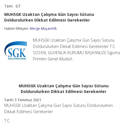
Tem
07
MUHSGK
yorumlar kapalı
Uzaktan
MUHSGK Uzaktan Çalışma Gün Sayısı Sütunu
Çalışma
Doldurulurken Dikkat Edilmesi Gerekenler
Gün
Sayısı
Haberi Ekleyen:
Merge Müşavirlik
Sütunu
Doldurulurken
Dikkat
MUHSGK Uzaktan Çalışma Gün Sayısı Sütunu
Edilmesi
Doldurulurken Dikkat Edilmesi Gerekenler T.C.
Gerekenler
SOSYAL GÜVENLİK KURUMU BAŞKANLIĞI Sigorta
için
Primleri Genel Müdürl..
MUHSGK Uzaktan Çalışma Gün Sayısı Sütunu
Doldurulurken Dikkat Edilmesi Gerekenler
Tarih: 5 Temmuz 2021
MUHSGK Uzaktan Çalışma Gün Sayısı Sütunu Doldurulurken
Dikkat Edilmesi Gerekenler
T.C.