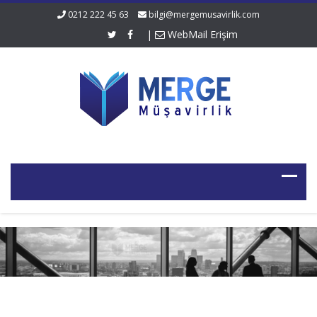
0212 222 45 63
bilgi@mergemusavirlik.com
|
WebMail Erişim