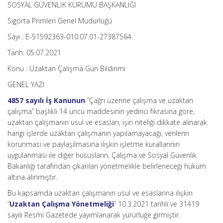
SOSYAL GÜVENLİK KURUMU BAŞKANLIĞI
Sigorta Primleri Genel Müdürlüğü
Sayı : E-51592363-010.07.01-27387564
Tarih: 05.07.2021
Konu : Uzaktan Çalışma Gün Bildirimi
GENEL YAZI
4857 sayılı İş Kanunun
“Çağrı üzerine çalışma ve uzaktan
çalışma” başlıklı 14 üncü maddesinin yedinci fıkrasına göre,
uzaktan çalışmanın usul ve esasları, işin niteliği dikkate alınarak
hangi işlerde uzaktan çalışmanın yapılamayacağı, verilerin
korunması ve paylaşılmasına ilişkin işletme kurallarının
uygulanması ile diğer hususların, Çalışma ve Sosyal Güvenlik
Bakanlığı tarafından çıkarılan yönetmelikle belirleneceği hüküm
altına alınmıştır.
Bu kapsamda uzaktan çalışmanın usul ve esaslarına ilişkin
“
Uzaktan Çalışma Yönetmeliği
” 10.3.2021 tarihli ve 31419
sayılı Resmi Gazetede yayımlanarak yürürlüğe girmiştir.