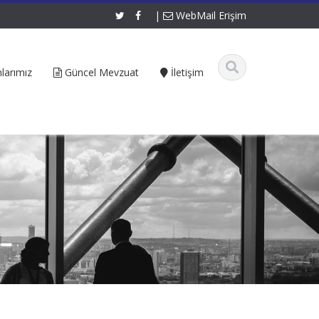
|
WebMail Erişim
larımız
Güncel Mevzuat
İletişim