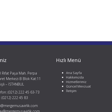
miz
Hızlı Menü
Ana Sayfa
il Rıfat Paşa Mah. Perpa
Hakkımızda
aret Merkezi B Blok Kat:11
Hizmetlerimiz
işli – İSTANBUL
Güncel Mevzuat
İletişim
efon: (0212) 222 45 63-73
: (0212) 222 45 83
gi@mergemusavirlik.com
tay@mergemusavirlik.com