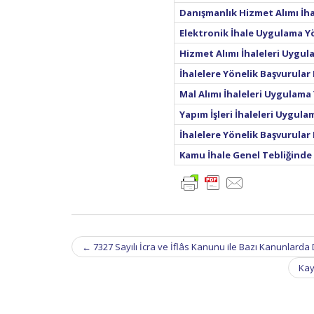
Danışmanlık Hizmet Alımı İh
Elektronik İhale Uygulama Y
Hizmet Alımı İhaleleri Uygu
İhalelere Yönelik Başvurula
Mal Alımı İhaleleri Uygulama
Yapım İşleri İhaleleri Uygul
İhalelere Yönelik Başvurular
Kamu İhale Genel Tebliğinde 
Post
←
7327 Sayılı İcra ve İflâs Kanunu ile Bazı Kanunlarda
navigation
Kay