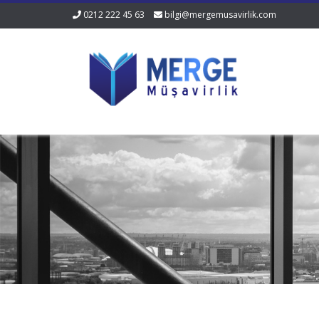
0212 222 45 63
bilgi@mergemusavirlik.com