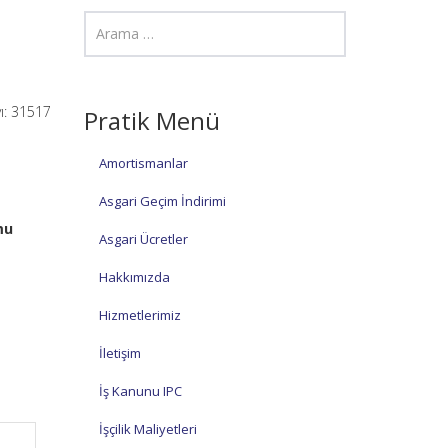
ı: 31517
Pratik Menü
Amortismanlar
Asgari Geçim İndirimi
mu
Asgari Ücretler
Hakkımızda
Hizmetlerimiz
İletişim
İş Kanunu IPC
İşçilik Maliyetleri