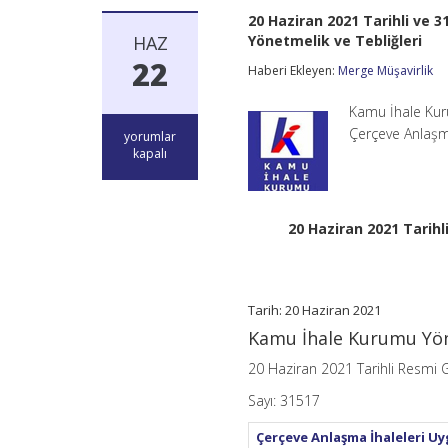
20 Haziran 2021 Tarihli ve
HAZ
Yönetmelik ve Tebliğleri
22
Haberi Ekleyen:
Merge Müşavirlik
Kamu İhale Kuru
Çerçeve Anlaşm
20
yorumlar
Haziran
kapalı
2021
Tarihli
ve
31517
20 Haziran 2021 Tarih
Sayılı
Resmi
Gazetede
Yayımlanan
Kamu
Tarih: 20 Haziran 2021
İhale
Kamu İhale Kurumu Yön
Kurumu
Yönetmelik
20 Haziran 2021 Tarihli Resmi 
ve
Tebliğleri
Sayı: 31517
için
Çerçeve Anlaşma İhaleleri U