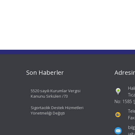
Son Haberler
Adresi
Hal
5520 sayılı Kurumlar Vergisi
Tic
Kanunu Sirküleri /73
No: 1585 Ş
Sigortacılık Destek Hizmetleri
Tel
Yönetmeliği Değişti
Fax
bil
ial