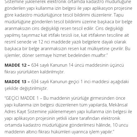
Sistemine yüklenerek elektronik ortamda kadastro müdürlüğüne
gönderilen yapı kullanma izin belgesi ile yapı aplikasyon projesine
göre kadastro müdürlüğünce tescil bildirimi düzenlenir. Tapu
müdürlüğüne gönderilen tescil bildirimi üzerine başkaca bir belge
aranmaksızın cins değişikliği resen tescil edilir. Cins değişikliği
yapılmış taşınmaz kat irtifakı tesisli ise, kat irtifakının tesciline ait
resmî senede ve 12 nci maddede yazılı belgelere dayalı olarak
başkaca bir belge aranmaksızın resen kat mülkiyetine çevrilir. Bu
işlemler, döner sermaye hizmet bedelinden muaftır.”
MADDE 12 –
634 sayılı Kanunun 14 üncü maddesinin üçüncü
fıkrası yürürlükten kaldırılmıştır.
MADDE 13 –
634 sayılı Kanunun geçici 1 inci maddesi aşağıdaki
şekilde değiştirilmiştir.
“GEÇİCİ MADDE 1 – Bu maddenin yürürlüğe girmesinden önce
yapı kullanma izin belgesi düzenlenen tüm yapılarda, Mekânsal
Adres Kayıt Sistemine yüklenemeyen yapı kullanma izin belgesi ile
yapı aplikasyon projesinin yetkili idare tarafından elektronik
ortamda kadastro müdürlüğüne gönderilmesi hâlinde, 10 uncu
maddenin altıncı fıkrası hükümleri uyarınca işlem yapılır.”