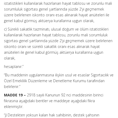
istatistikleri kullanılarak hazırlanan hayat tablosu ve zorunlu mali
sorumluluk sigortası genel şartlarında yüzde 2’yi geçmemek
üzere belirlenen iskonto oranı esas alınarak hayat anüiteleri ile
genel kabul görmüş aktüerya kurallarına uygun olarak,
c) Sürekli sakatlık tazminatı, ulusal doğum ve ölüm istatistikleri
kullanılarak hazırlanan hayat tablosu, zorunlu mali sorumluluk
sigortası genel şartlarında yüzde 2’yi geçmemek üzere belirlenen
iskonto oranı ve sürekli sakatlık oranı esas alınarak hayat
anüiteleri ile genel kabul görmüş aktüerya kurallarına uygun
olarak,
hesaplanır.”
“Bu maddenin uygulanmasına ilişkin usul ve esaslar Sigortacılık ve
Özel Emeklilik Düzenleme ve Denetleme Kurumu tarafından
belirlenir.”
MADDE 19 –
2918 sayılı Kanunun 92 nci maddesinin birinci
fıkrasına aşağıdaki bentler ve maddeye aşağıdaki fıkra
eklenmiştir.
“j) Destekten yoksun kalan hak sahibinin, destek şahsının