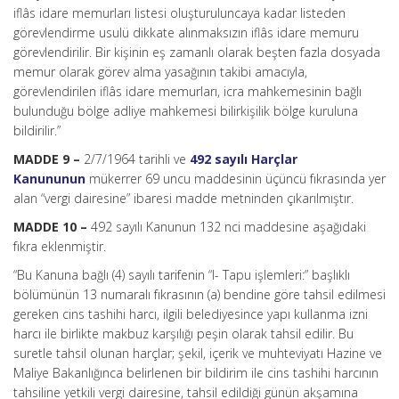
iflâs idare memurları listesi oluşturuluncaya kadar listeden
görevlendirme usulü dikkate alınmaksızın iflâs idare memuru
görevlendirilir. Bir kişinin eş zamanlı olarak beşten fazla dosyada
memur olarak görev alma yasağının takibi amacıyla,
görevlendirilen iflâs idare memurları, icra mahkemesinin bağlı
bulunduğu bölge adliye mahkemesi bilirkişilik bölge kuruluna
bildirilir.”
MADDE 9 –
2/7/1964 tarihli ve
492 sayılı Harçlar
Kanununun
mükerrer 69 uncu maddesinin üçüncü fıkrasında yer
alan “vergi dairesine” ibaresi madde metninden çıkarılmıştır.
MADDE 10 –
492 sayılı Kanunun 132 nci maddesine aşağıdaki
fıkra eklenmiştir.
“Bu Kanuna bağlı (4) sayılı tarifenin “I- Tapu işlemleri:” başlıklı
bölümünün 13 numaralı fıkrasının (a) bendine göre tahsil edilmesi
gereken cins tashihi harcı, ilgili belediyesince yapı kullanma izni
harcı ile birlikte makbuz karşılığı peşin olarak tahsil edilir. Bu
suretle tahsil olunan harçlar; şekil, içerik ve muhteviyatı Hazine ve
Maliye Bakanlığınca belirlenen bir bildirim ile cins tashihi harcının
tahsiline yetkili vergi dairesine, tahsil edildiği günün akşamına