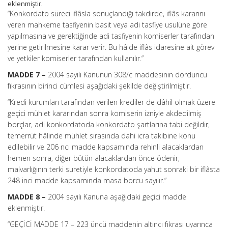
eklenmiştir.
“Konkordato süreci iflâsla sonuçlandığı takdirde, iflâs kararını
veren mahkeme tasfiyenin basit veya adi tasfiye usulüne göre
yapılmasına ve gerektiğinde adi tasfiyenin komiserler tarafından
yerine getirilmesine karar verir. Bu hâlde iflâs idaresine ait görev
ve yetkiler komiserler tarafından kullanılır.”
MADDE 7 –
2004 sayılı Kanunun 308/c maddesinin dördüncü
fıkrasının birinci cümlesi aşağıdaki şekilde değiştirilmiştir.
“Kredi kurumları tarafından verilen krediler de dâhil olmak üzere
geçici mühlet kararından sonra komiserin izniyle akdedilmiş
borçlar, adi konkordatoda konkordato şartlarına tabi değildir,
temerrüt hâlinde mühlet sırasında dahi icra takibine konu
edilebilir ve 206 ncı madde kapsamında rehinli alacaklardan
hemen sonra, diğer bütün alacaklardan önce ödenir;
malvarlığının terki suretiyle konkordatoda yahut sonraki bir iflâsta
248 inci madde kapsamında masa borcu sayılır.”
MADDE 8 –
2004 sayılı Kanuna aşağıdaki geçici madde
eklenmiştir.
“GEÇİCİ MADDE 17 – 223 üncü maddenin altıncı fıkrası uyarınca