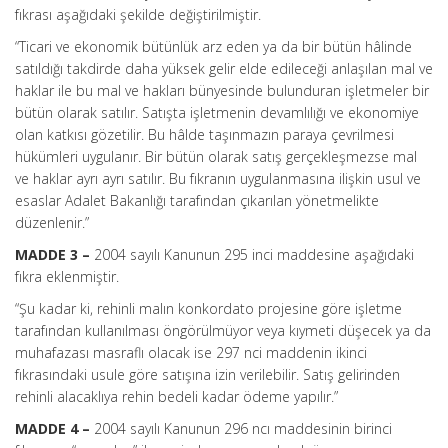
fıkrası aşağıdaki şekilde değiştirilmiştir.
“Ticari ve ekonomik bütünlük arz eden ya da bir bütün hâlinde
satıldığı takdirde daha yüksek gelir elde edileceği anlaşılan mal ve
haklar ile bu mal ve hakları bünyesinde bulunduran işletmeler bir
bütün olarak satılır. Satışta işletmenin devamlılığı ve ekonomiye
olan katkısı gözetilir. Bu hâlde taşınmazın paraya çevrilmesi
hükümleri uygulanır. Bir bütün olarak satış gerçekleşmezse mal
ve haklar ayrı ayrı satılır. Bu fıkranın uygulanmasına ilişkin usul ve
esaslar Adalet Bakanlığı tarafından çıkarılan yönetmelikte
düzenlenir.”
MADDE 3 –
2004 sayılı Kanunun 295 inci maddesine aşağıdaki
fıkra eklenmiştir.
“Şu kadar ki, rehinli malın konkordato projesine göre işletme
tarafından kullanılması öngörülmüyor veya kıymeti düşecek ya da
muhafazası masraflı olacak ise 297 nci maddenin ikinci
fıkrasındaki usule göre satışına izin verilebilir. Satış gelirinden
rehinli alacaklıya rehin bedeli kadar ödeme yapılır.”
MADDE 4 –
2004 sayılı Kanunun 296 ncı maddesinin birinci