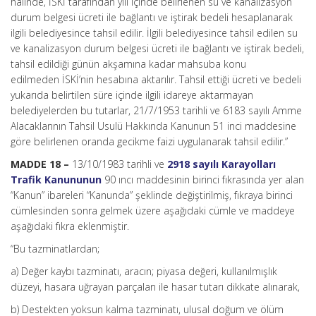
hâlinde, İSKİ tarafından yılı içinde belirlenen su ve kanalizasyon
durum belgesi ücreti ile bağlantı ve iştirak bedeli hesaplanarak
ilgili belediyesince tahsil edilir. İlgili belediyesince tahsil edilen su
ve kanalizasyon durum belgesi ücreti ile bağlantı ve iştirak bedeli,
tahsil edildiği günün akşamına kadar mahsuba konu
edilmeden İSKİ’nin hesabına aktarılır. Tahsil ettiği ücreti ve bedeli
yukarıda belirtilen süre içinde ilgili idareye aktarmayan
belediyelerden bu tutarlar, 21/7/1953 tarihli ve 6183 sayılı Amme
Alacaklarının Tahsil Usulü Hakkında Kanunun 51 inci maddesine
göre belirlenen oranda gecikme faizi uygulanarak tahsil edilir.”
MADDE 18 –
13/10/1983 tarihli ve
2918 sayılı Karayolları
Trafik Kanununun
90 ıncı maddesinin birinci fıkrasında yer alan
“Kanun” ibareleri “Kanunda” şeklinde değiştirilmiş, fıkraya birinci
cümlesinden sonra gelmek üzere aşağıdaki cümle ve maddeye
aşağıdaki fıkra eklenmiştir.
“Bu tazminatlardan;
a) Değer kaybı tazminatı, aracın; piyasa değeri, kullanılmışlık
düzeyi, hasara uğrayan parçaları ile hasar tutarı dikkate alınarak,
b) Destekten yoksun kalma tazminatı, ulusal doğum ve ölüm