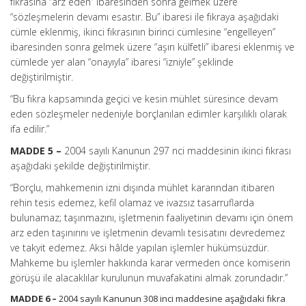
fıkrasına “arz eden” ibaresinden sonra gelmek üzere
“sözleşmelerin devamı esastır. Bu” ibaresi ile fıkraya aşağıdaki
cümle eklenmiş, ikinci fıkrasının birinci cümlesine “engelleyen”
ibaresinden sonra gelmek üzere “aşırı külfetli” ibaresi eklenmiş ve
cümlede yer alan “onayıyla” ibaresi “izniyle” şeklinde
değiştirilmiştir.
“Bu fıkra kapsamında geçici ve kesin mühlet süresince devam
eden sözleşmeler nedeniyle borçlanılan edimler karşılıklı olarak
ifa edilir.”
MADDE 5 –
2004 sayılı Kanunun 297 nci maddesinin ikinci fıkrası
aşağıdaki şekilde değiştirilmiştir.
“Borçlu, mahkemenin izni dışında mühlet kararından itibaren
rehin tesis edemez, kefil olamaz ve ivazsız tasarruflarda
bulunamaz; taşınmazını, işletmenin faaliyetinin devamı için önem
arz eden taşınırını ve işletmenin devamlı tesisatını devredemez
ve takyit edemez. Aksi hâlde yapılan işlemler hükümsüzdür.
Mahkeme bu işlemler hakkında karar vermeden önce komiserin
görüşü ile alacaklılar kurulunun muvafakatini almak zorundadır.”
MADDE 6 –
2004 sayılı Kanunun 308 inci maddesine aşağıdaki fıkra