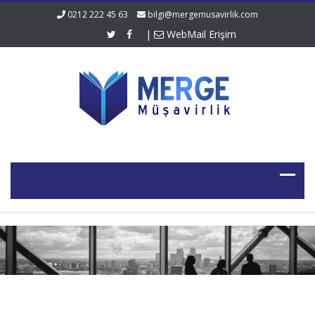
0212 222 45 63
bilgi@mergemusavirlik.com
|
WebMail Erişim