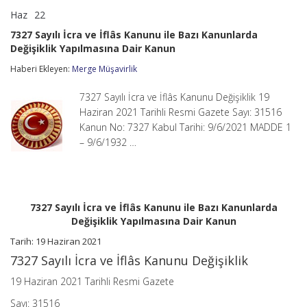
Haz
22
7327
yorumlar kapalı
Sayılı
7327 Sayılı İcra ve İflâs Kanunu ile Bazı Kanunlarda
İcra
Değişiklik Yapılmasına Dair Kanun
ve
İflâs
Haberi Ekleyen:
Merge Müşavirlik
Kanunu
ile
Bazı
7327 Sayılı İcra ve İflâs Kanunu Değişiklik 19
Kanunlarda
Haziran 2021 Tarihli Resmi Gazete Sayı: 31516
Değişiklik
Kanun No: 7327 Kabul Tarihi: 9/6/2021 MADDE 1
Yapılmasına
– 9/6/1932 …
Dair
Kanun
için
7327 Sayılı İcra ve İflâs Kanunu ile Bazı Kanunlarda
Değişiklik Yapılmasına Dair Kanun
Tarih: 19 Haziran 2021
7327 Sayılı İcra ve İflâs Kanunu Değişiklik
19 Haziran 2021 Tarihli Resmi Gazete
Sayı: 31516