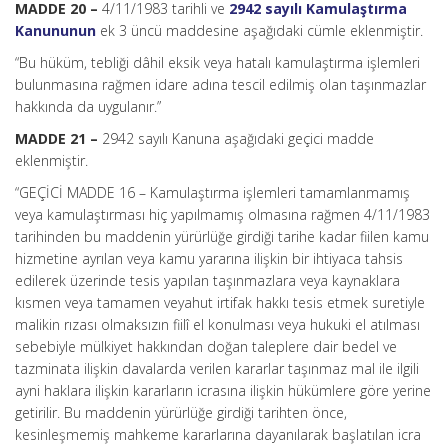
MADDE 20 –
4/11/1983 tarihli ve
2942 sayılı Kamulaştırma
Kanununun
ek 3 üncü maddesine aşağıdaki cümle eklenmiştir.
“Bu hüküm, tebliği dâhil eksik veya hatalı kamulaştırma işlemleri
bulunmasına rağmen idare adına tescil edilmiş olan taşınmazlar
hakkında da uygulanır.”
MADDE 21 –
2942 sayılı Kanuna aşağıdaki geçici madde
eklenmiştir.
“GEÇİCİ MADDE 16 – Kamulaştırma işlemleri tamamlanmamış
veya kamulaştırması hiç yapılmamış olmasına rağmen 4/11/1983
tarihinden bu maddenin yürürlüğe girdiği tarihe kadar fiilen kamu
hizmetine ayrılan veya kamu yararına ilişkin bir ihtiyaca tahsis
edilerek üzerinde tesis yapılan taşınmazlara veya kaynaklara
kısmen veya tamamen veyahut irtifak hakkı tesis etmek suretiyle
malikin rızası olmaksızın fiilî el konulması veya hukuki el atılması
sebebiyle mülkiyet hakkından doğan taleplere dair bedel ve
tazminata ilişkin davalarda verilen kararlar taşınmaz mal ile ilgili
ayni haklara ilişkin kararların icrasına ilişkin hükümlere göre yerine
getirilir. Bu maddenin yürürlüğe girdiği tarihten önce,
kesinleşmemiş mahkeme kararlarına dayanılarak başlatılan icra