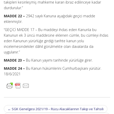
takipleri kesinleşmiş mahkeme kararı ibraz edilinceye kadar
durdurulur.”
MADDE 22 –
2942 sayılı Kanuna aşağıdaki geçici madde
eklenmiştir.
“GEÇİCİ MADDE 17 – Bu maddeyi ihdas eden Kanunla bu
Kanunun ek 3 üncü maddesine eklenen cümle, bu cümleyi ihdas
eden Kanunun yürürlüğe girdiği tarihte kanun yolu
incelemesindekiler dâhil görülmekte olan davalarda da
uygulanır.”
MADDE 23 –
Bu Kanun yayımı tarihinde yürürlüğe girer.
MADDE 24 –
Bu Kanun hükümlerini Cumhurbaşkanı yürütür.
18/6/2021
Post
←
SGK Genelgesi 2021/19 – Rücu Alacaklarının Takip ve Tahsili
navigation