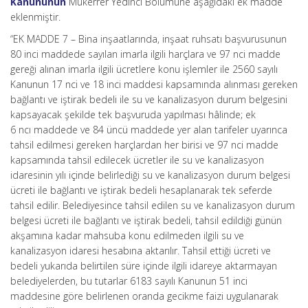
Kanununun
Mükerrer Yedinci Bölümüne aşağıdaki ek madde
eklenmiştir.
“EK MADDE 7 – Bina inşaatlarında, inşaat ruhsatı başvurusunun
80 inci maddede sayılan imarla ilgili harçlara ve 97 nci madde
gereği alınan imarla ilgili ücretlere konu işlemler ile 2560 sayılı
Kanunun 17 nci ve 18 inci maddesi kapsamında alınması gereken
bağlantı ve iştirak bedeli ile su ve kanalizasyon durum belgesini
kapsayacak şekilde tek başvuruda yapılması hâlinde; ek
6 ncı maddede ve 84 üncü maddede yer alan tarifeler uyarınca
tahsil edilmesi gereken harçlardan her birisi ve 97 nci madde
kapsamında tahsil edilecek ücretler ile su ve kanalizasyon
idaresinin yılı içinde belirlediği su ve kanalizasyon durum belgesi
ücreti ile bağlantı ve iştirak bedeli hesaplanarak tek seferde
tahsil edilir. Belediyesince tahsil edilen su ve kanalizasyon durum
belgesi ücreti ile bağlantı ve iştirak bedeli, tahsil edildiği günün
akşamına kadar mahsuba konu edilmeden ilgili su ve
kanalizasyon idaresi hesabına aktarılır. Tahsil ettiği ücreti ve
bedeli yukarıda belirtilen süre içinde ilgili idareye aktarmayan
belediyelerden, bu tutarlar 6183 sayılı Kanunun 51 inci
maddesine göre belirlenen oranda gecikme faizi uygulanarak