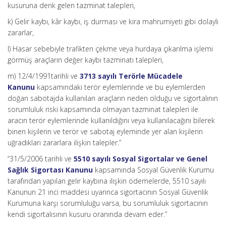
kusuruna denk gelen tazminat talepleri,
k) Gelir kaybı, kâr kaybı, iş durması ve kira mahrumiyeti gibi dolaylı
zararlar,
l) Hasar sebebiyle trafikten çekme veya hurdaya çıkarılma işlemi
görmüş araçların değer kaybı tazminatı talepleri,
m) 12/4/1991tarihli ve
3713 sayılı Terörle Mücadele
Kanunu
kapsamındaki terör eylemlerinde ve bu eylemlerden
doğan sabotajda kullanılan araçların neden olduğu ve sigortalının
sorumluluk riski kapsamında olmayan tazminat talepleri ile
aracın terör eylemlerinde kullanıldığını veya kullanılacağını bilerek
binen kişilerin ve terör ve sabotaj eyleminde yer alan kişilerin
uğradıkları zararlara ilişkin talepler.”
“31/5/2006 tarihli ve
5510 sayılı Sosyal Sigortalar ve Genel
Sağlık Sigortası Kanunu
kapsamında Sosyal Güvenlik Kurumu
tarafından yapılan gelir kaybına ilişkin ödemelerde, 5510 sayılı
Kanunun 21 inci maddesi uyarınca sigortacının Sosyal Güvenlik
Kurumuna karşı sorumluluğu varsa, bu sorumluluk sigortacının
kendi sigortalısının kusuru oranında devam eder.”