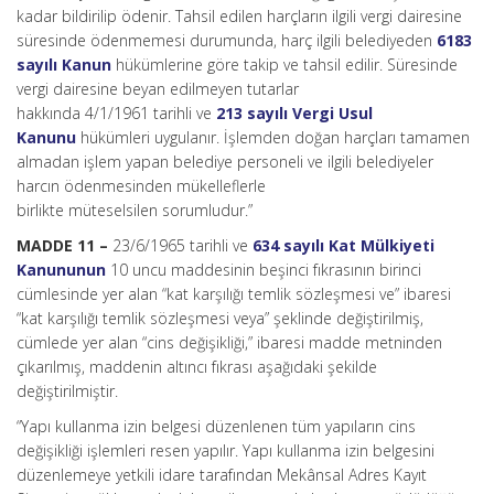
kadar bildirilip ödenir. Tahsil edilen harçların ilgili vergi dairesine
süresinde ödenmemesi durumunda, harç ilgili belediyeden
6183
sayılı Kanun
hükümlerine göre takip ve tahsil edilir. Süresinde
vergi dairesine beyan edilmeyen tutarlar
hakkında 4/1/1961 tarihli ve
213 sayılı Vergi Usul
Kanunu
hükümleri uygulanır. İşlemden doğan harçları tamamen
almadan işlem yapan belediye personeli ve ilgili belediyeler
harcın ödenmesinden mükelleflerle
birlikte müteselsilen sorumludur.”
MADDE 11 –
23/6/1965 tarihli ve
634 sayılı Kat Mülkiyeti
Kanununun
10 uncu maddesinin beşinci fıkrasının birinci
cümlesinde yer alan “kat karşılığı temlik sözleşmesi ve” ibaresi
“kat karşılığı temlik sözleşmesi veya” şeklinde değiştirilmiş,
cümlede yer alan “cins değişikliği,” ibaresi madde metninden
çıkarılmış, maddenin altıncı fıkrası aşağıdaki şekilde
değiştirilmiştir.
“Yapı kullanma izin belgesi düzenlenen tüm yapıların cins
değişikliği işlemleri resen yapılır. Yapı kullanma izin belgesini
düzenlemeye yetkili idare tarafından Mekânsal Adres Kayıt