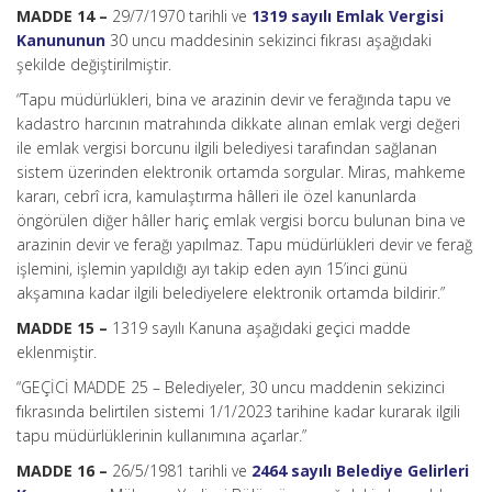
MADDE 14 –
29/7/1970 tarihli ve
1319 sayılı Emlak Vergisi
Kanununun
30 uncu maddesinin sekizinci fıkrası aşağıdaki
şekilde değiştirilmiştir.
“Tapu müdürlükleri, bina ve arazinin devir ve ferağında tapu ve
kadastro harcının matrahında dikkate alınan emlak vergi değeri
ile emlak vergisi borcunu ilgili belediyesi tarafından sağlanan
sistem üzerinden elektronik ortamda sorgular. Miras, mahkeme
kararı, cebrî icra, kamulaştırma hâlleri ile özel kanunlarda
öngörülen diğer hâller hariç emlak vergisi borcu bulunan bina ve
arazinin devir ve ferağı yapılmaz. Tapu müdürlükleri devir ve ferağ
işlemini, işlemin yapıldığı ayı takip eden ayın 15’inci günü
akşamına kadar ilgili belediyelere elektronik ortamda bildirir.”
MADDE 15 –
1319 sayılı Kanuna aşağıdaki geçici madde
eklenmiştir.
“GEÇİCİ MADDE 25 – Belediyeler, 30 uncu maddenin sekizinci
fıkrasında belirtilen sistemi 1/1/2023 tarihine kadar kurarak ilgili
tapu müdürlüklerinin kullanımına açarlar.”
MADDE 16 –
26/5/1981 tarihli ve
2464 sayılı Belediye Gelirleri