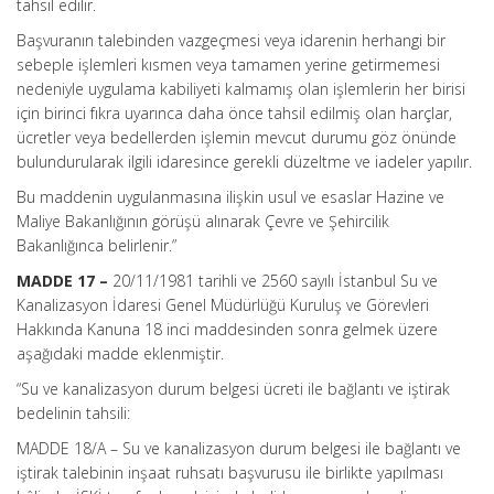
tahsil edilir.
Başvuranın talebinden vazgeçmesi veya idarenin herhangi bir
sebeple işlemleri kısmen veya tamamen yerine getirmemesi
nedeniyle uygulama kabiliyeti kalmamış olan işlemlerin her birisi
için birinci fıkra uyarınca daha önce tahsil edilmiş olan harçlar,
ücretler veya bedellerden işlemin mevcut durumu göz önünde
bulundurularak ilgili idaresince gerekli düzeltme ve iadeler yapılır.
Bu maddenin uygulanmasına ilişkin usul ve esaslar Hazine ve
Maliye Bakanlığının görüşü alınarak Çevre ve Şehircilik
Bakanlığınca belirlenir.”
MADDE 17 –
20/11/1981 tarihli ve 2560 sayılı İstanbul Su ve
Kanalizasyon İdaresi Genel Müdürlüğü Kuruluş ve Görevleri
Hakkında Kanuna 18 inci maddesinden sonra gelmek üzere
aşağıdaki madde eklenmiştir.
“Su ve kanalizasyon durum belgesi ücreti ile bağlantı ve iştirak
bedelinin tahsili:
MADDE 18/A – Su ve kanalizasyon durum belgesi ile bağlantı ve
iştirak talebinin inşaat ruhsatı başvurusu ile birlikte yapılması