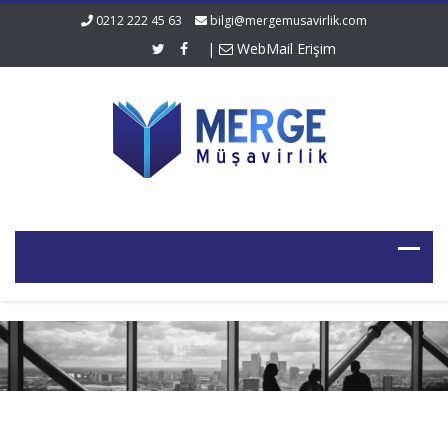
0212 222 45 63
bilgi@mergemusavirlik.com
|
WebMail Erişim