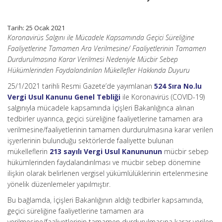
Tarih: 25 Ocak 2021
Koronavirüs Salgını ile Mücadele Kapsamında Geçici Süreliğine
Faaliyetlerine Tamamen Ara Verilmesine/ Faaliyetlerinin Tamamen
Durdurulmasına Karar Verilmesi Nedeniyle Mücbir Sebep
Hükümlerinden Faydalandırılan Mükellefler Hakkında Duyuru
25/1/2021 tarihli Resmi Gazete’de yayımlanan
524 Sıra No.lu
Vergi Usul Kanunu Genel Tebliği
ile Koronavirüs (COVID-19)
salgınıyla mücadele kapsamında İçişleri Bakanlığınca alınan
tedbirler uyarınca, geçici süreliğine faaliyetlerine tamamen ara
verilmesine/faaliyetlerinin tamamen durdurulmasına karar verilen
işyerlerinin bulunduğu sektörlerde faaliyette bulunan
mükelleflerin
213 sayılı Vergi Usul Kanununun
mücbir sebep
hükümlerinden faydalandırılması ve mücbir sebep dönemine
ilişkin olarak belirlenen vergisel yükümlülüklerinin ertelenmesine
yönelik düzenlemeler yapılmıştır.
Bu bağlamda, İçişleri Bakanlığının aldığı tedbirler kapsamında,
geçici süreliğine faaliyetlerine tamamen ara
verilmesine/faaliyetlerinin tamamen durdurulmasına karar verilen