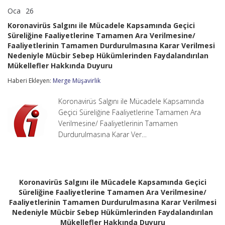
Oca
26
Koronavirüs
yorumlar kapalı
Salgını
Koronavirüs Salgını ile Mücadele Kapsamında Geçici
ile
Süreliğine Faaliyetlerine Tamamen Ara Verilmesine/
Mücadele
Faaliyetlerinin Tamamen Durdurulmasına Karar Verilmesi
Kapsamında
Geçici
Nedeniyle Mücbir Sebep Hükümlerinden Faydalandırılan
Süreliğine
Mükellefler Hakkında Duyuru
Faaliyetlerine
Tamamen
Haberi Ekleyen:
Merge Müşavirlik
Ara
Verilmesine/
Koronavirüs Salgını ile Mücadele Kapsamında
Faaliyetlerinin
Geçici Süreliğine Faaliyetlerine Tamamen Ara
Tamamen
Durdurulmasına
Verilmesine/ Faaliyetlerinin Tamamen
Karar
Durdurulmasına Karar Ver…
Verilmesi
Nedeniyle
Mücbir
Sebep
Hükümlerinden
Koronavirüs Salgını ile Mücadele Kapsamında Geçici
Faydalandırılan
Mükellefler
Süreliğine Faaliyetlerine Tamamen Ara Verilmesine/
Hakkında
Faaliyetlerinin Tamamen Durdurulmasına Karar Verilmesi
Duyuru
Nedeniyle Mücbir Sebep Hükümlerinden Faydalandırılan
için
Mükellefler Hakkında Duyuru