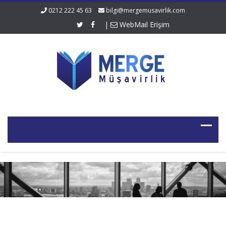
0212 222 45 63
bilgi@mergemusavirlik.com
|
WebMail Erişim