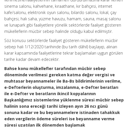
sinema salonu, kahvehane, kıraathane, kır bahçesi, internet
kafe/salonu, elektronik oyun salonu, bilardo salonu, lokal, çay
bahçesi, halı saha, yüzme havuzu, hamam, sauna, masaj salonu
ve lunapark gibi faaliyetlere yönelik sektörlerde faaliyet gösteren
mükelleflerin mücbir sebep halinde olduğu kabul edilmiştir.
Söz konusu sektörlerde faaliyet gösteren mükelleflerin mücbir
sebep hali 1/12/2020 tarihinde (bu tarih dâhil) başlayıp, alınan
karar kapsamında faaliyetlerine tekrar başlamaları uygun görülen
tarihe kadar devam edecektir.
Bahse konu mükellefler tarafından mücbir sebep
döneminde verilmesi gereken katma değer vergisi ve
muhtasar beyannameler ile Ba-Bs bildirimlerinin verilme,
e-Defterlerin oluşturma, imzalanma, e-Defter beratları
ile e-Defter ve beratların ikincil kopyalarının
Başkanlığımız sistemlerine yüklenme süresi mücbir sebep
halinin sona ereceği tarihi izleyen ayın 26 ncı günü
sonuna kadar ve bu beyannamelere istinaden tahakkuk
eden vergilerin ödeme süreleri ise beyanname verme
süresi uzatılan ilk dönemden başlamak