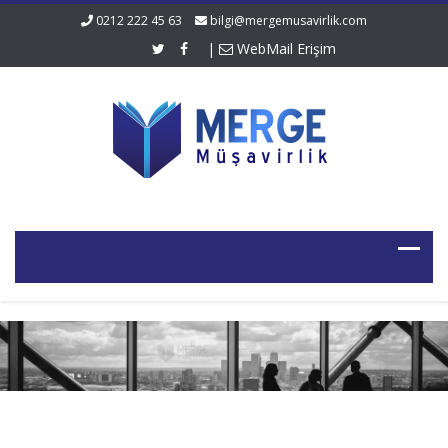
0212 222 45 63
bilgi@mergemusavirlik.com
|
WebMail Erişim