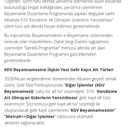
“Diğerleri” işlem türü altında yansıtma işlemlerine ilişkin beyanda
bulunulduğu tespit edildiğinden, yansıtma işlemlerinin
Beyanname Düzenleme Programında yapılan değişiklik tarihi
itibarıyla 510 “Kendisine Ait Olmayan Giderlerin Yansıtılması”
işlem türü adı altında beyan edilmesi gerekmektedir.
Bu kapsamda, Beyannamelerini e-Beyanname sisteminden
verecek olan mükelleflerin, Dijital Vergi Dairesi uygulaması
üzerinden “Gerekli Programlar” menüsü altında yer alan
Beyanname Düzenleme Programını güncellemeleri
gerekmektedir.
KDV Beyannamesine İlişkin Yeni Gelir Kayıt Alt Türleri
2026/Nisan vergilendirme döneminden itibaren geçerli olmak
üzere; Gelir Ekle Fonksiyonunda; “
Diğer İşlemler (KDV
Beyannamesi)
” satış tür alt tür seçeneğine 510- “
Kendisine
Ait Olmayan Giderlerin Yansıtılması
” gelir kayıt alt türü
eklenmiştir. Söz konusu gelir kayıt alt tür seçeneği ile
oluşturulacak gelir kayıt işlemlerinin “
KDV Beyannamesinin”
“Matrah>>Diğer İşlemler
” tablosuna otomatik
aktarımı sağlanacaktır.