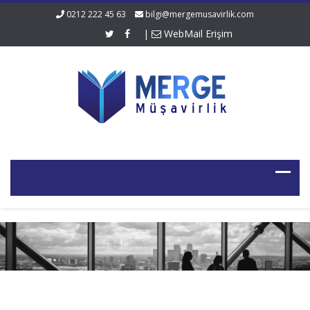
0212 222 45 63
bilgi@mergemusavirlik.com
|
WebMail Erişim