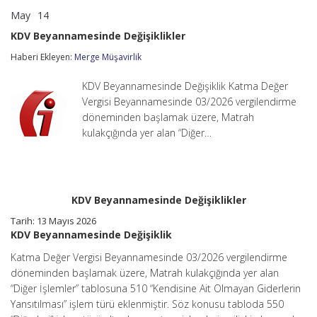
May
14
KDV
yorumlar kapalı
Beyannamesinde
KDV Beyannamesinde Değişiklikler
Değişiklikler
için
Haberi Ekleyen:
Merge Müşavirlik
KDV Beyannamesinde Değişiklik Katma Değer
Vergisi Beyannamesinde 03/2026 vergilendirme
döneminden başlamak üzere, Matrah
kulakçığında yer alan “Diğer…
KDV Beyannamesinde Değişiklikler
Tarih:
13 Mayıs 2026
KDV Beyannamesinde Değişiklik
Katma Değer Vergisi Beyannamesinde 03/2026 vergilendirme
döneminden başlamak üzere, Matrah kulakçığında yer alan
“Diğer İşlemler” tablosuna 510 “Kendisine Ait Olmayan Giderlerin
Yansıtılması” işlem türü eklenmiştir. Söz konusu tabloda 550