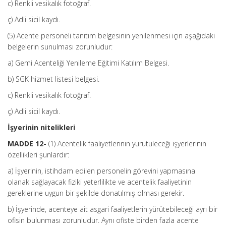
c) Renkli vesikalık fotoğraf.
ç) Adli sicil kaydı.
(5) Acente personeli tanıtım belgesinin yenilenmesi için aşağıdaki
belgelerin sunulması zorunludur:
a) Gemi Acenteliği Yenileme Eğitimi Katılım Belgesi.
b) SGK hizmet listesi belgesi.
c) Renkli vesikalık fotoğraf.
ç) Adli sicil kaydı.
İşyerinin nitelikleri
MADDE 12-
(1) Acentelik faaliyetlerinin yürütüleceği işyerlerinin
özellikleri şunlardır:
a) İşyerinin, istihdam edilen personelin görevini yapmasına
olanak sağlayacak fiziki yeterlilikte ve acentelik faaliyetinin
gereklerine uygun bir şekilde donatılmış olması gerekir.
b) İşyerinde, acenteye ait asgari faaliyetlerin yürütebileceği ayrı bir
ofisin bulunması zorunludur. Aynı ofiste birden fazla acente