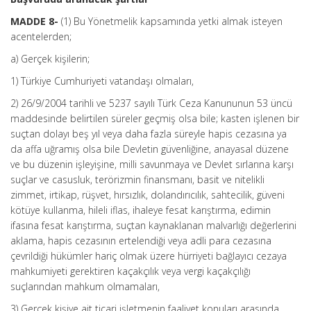
MADDE 8-
(1) Bu Yönetmelik kapsamında yetki almak isteyen
acentelerden;
a) Gerçek kişilerin;
1) Türkiye Cumhuriyeti vatandaşı olmaları,
2) 26/9/2004 tarihli ve 5237 sayılı Türk Ceza Kanununun 53 üncü
maddesinde belirtilen süreler geçmiş olsa bile; kasten işlenen bir
suçtan dolayı beş yıl veya daha fazla süreyle hapis cezasına ya
da affa uğramış olsa bile Devletin güvenliğine, anayasal düzene
ve bu düzenin işleyişine, milli savunmaya ve Devlet sırlarına karşı
suçlar ve casusluk, terörizmin finansmanı, basit ve nitelikli
zimmet, irtikap, rüşvet, hırsızlık, dolandırıcılık, sahtecilik, güveni
kötüye kullanma, hileli iflas, ihaleye fesat karıştırma, edimin
ifasına fesat karıştırma, suçtan kaynaklanan malvarlığı değerlerini
aklama, hapis cezasının ertelendiği veya adli para cezasına
çevrildiği hükümler hariç olmak üzere hürriyeti bağlayıcı cezaya
mahkumiyeti gerektiren kaçakçılık veya vergi kaçakçılığı
suçlarından mahkum olmamaları,
3) Gerçek kişiye ait ticari işletmenin faaliyet konuları arasında