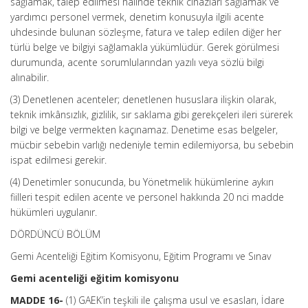
sağlamak, talep edilmesi halinde teknik cihazları sağlamak ve
yardımcı personel vermek, denetim konusuyla ilgili acente
uhdesinde bulunan sözleşme, fatura ve talep edilen diğer her
türlü belge ve bilgiyi sağlamakla yükümlüdür. Gerek görülmesi
durumunda, acente sorumlularından yazılı veya sözlü bilgi
alınabilir.
(3) Denetlenen acenteler; denetlenen hususlara ilişkin olarak,
teknik imkânsızlık, gizlilik, sır saklama gibi gerekçeleri ileri sürerek
bilgi ve belge vermekten kaçınamaz. Denetime esas belgeler,
mücbir sebebin varlığı nedeniyle temin edilemiyorsa, bu sebebin
ispat edilmesi gerekir.
(4) Denetimler sonucunda, bu Yönetmelik hükümlerine aykırı
fiilleri tespit edilen acente ve personel hakkında 20 nci madde
hükümleri uygulanır.
DÖRDÜNCÜ BÖLÜM
Gemi Acenteliği Eğitim Komisyonu, Eğitim Programı ve Sınav
Gemi acenteliği eğitim komisyonu
MADDE 16-
(1) GAEK’in teşkili ile çalışma usul ve esasları, İdare