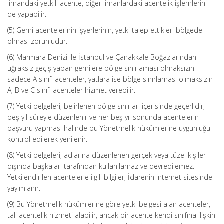
limandaki yetkili acente, diğer limanlardaki acentelik işlemlerini
de yapabilir.
(5) Gemi acentelerinin işyerlerinin, yetki talep ettikleri bölgede
olması zorunludur.
(6) Marmara Denizi ile İstanbul ve Çanakkale Boğazlarından
uğraksız geçiş yapan gemilere bölge sınırlaması olmaksızın
sadece A sınıfı acenteler, yatlara ise bölge sınırlaması olmaksızın
A, B ve C sınıfı acenteler hizmet verebilir.
(7) Yetki belgeleri; belirlenen bölge sınırları içerisinde geçerlidir,
beş yıl süreyle düzenlenir ve her beş yıl sonunda acentelerin
başvuru yapması halinde bu Yönetmelik hükümlerine uygunluğu
kontrol edilerek yenilenir.
(8) Yetki belgeleri, adlarına düzenlenen gerçek veya tüzel kişiler
dışında başkaları tarafından kullanılamaz ve devredilemez.
Yetkilendirilen acentelerle ilgili bilgiler, İdarenin internet sitesinde
yayımlanır.
(9) Bu Yönetmelik hükümlerine göre yetki belgesi alan acenteler,
tali acentelik hizmeti alabilir, ancak bir acente kendi sınıfına ilişkin