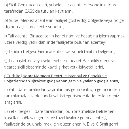
ö) Sicil: Gemi acenteleri, şubeleri ile acente personelinin İdare
tarafından GABS’de tutulan kayıtlarını,
p) Şube: Merkez acentenin faaliyet gösterdiği bölgede veya bölge
dışında açtıkları acente şubesini,
r) Tali acente: Bir acentenin kendi nam ve hesabına işlem yapmak
üzere verdiği yetki dahilinde faaliyette bulunan acenteyi,
s) Tanıtım belgesi: Gemi acentesi personeli tanıtım belgesini,
ş) Ticari işletme veya şirket yetkilisi: Ticaret Bakanlığı merkezi
ticaret sicili sisteminde kayıtlı şirket yetkilisi/yetkililerini,
t) Türk Boğazları: Marmara Denizi ile İstanbul ve Çanakkale
Boğazlarından uğraksız geçiş yapan gemi ve yatların geçiş alanını,
u) Yat: İdare tarafından yayımlanmış gemi sicili için gemi cinsleri
tanımlamaları tablosunda yat kategorisinde ifade edilen deniz
araçlarını,
ü) Yetki belgesi: İdare tarafından, bu Yönetmelikle belirlenen
koşulları sağlayan gerçek ve tüzel kişilere gemi acenteliği
faaliyetinde bulunabilmek için düzenlenen A, B ve C Sınıfı gemi