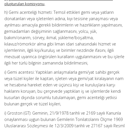
oluşturulan komisyonu,
h) Gemi acenteliği hizmeti: Temsil ettikleri gemi veya yatların
donatanları veya işletenleri adına, kıyı tesisine yanaşması veya
ayrılması amacıyla gerekli bildirimlerin ve hazırlıkların yapılmasını,
gemiadamları değişiminin sağlanmasını, yolcu, yük,
bakım/onarım, sörvey, ikmal, yükleme/boşaltma,
kılavuz/römorkör alma gibi liman idari sahasındaki hizmet ve
işlemlerinin, ilgili kişi/kuruluş ve birimler nezdinde ifasını, ilgili
mevzuat uyarınca öngörülen kuralların uygulanmasını ve bu işlerle
ilgili her türlü bilginin zamanında bildirilmesini,
ı) Gemi acentesi: Yaptıkları anlaşmalarla gemi/yat sahibi gerçek
veya tüzel kişiler ile kaptan, işleten veya gemi/yat kiralayanın nam
ve hesabına hareket eden ve üçüncü kişi ve kuruluşlara karşı
haklarını koruyan, bu çerçevede yaptıkları iş ve işlemlerde kendi
kusurları dışında sorumlu tutulamayan, gemi acenteliği yetkisi
bulunan gerçek ve tüzel kişileri,
i) Groston (GT): Geminin, 21/9/1978 tarihli ve 2169 sayılı Kanunla
onaylanması uygun bulunan Gemilerin Tonilatolarını Ölçme 1969
Uluslararası Sözleşmesi ile 12/3/2009 tarihli ve 27167 sayılı Resmî