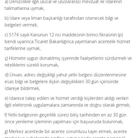
a) Denizcilikle ilgili ulusal ve uluslararası mevzuat ile İdarenin
talimatlarına uymak,
b) İdare veya liman başkanlığı tarafından istenecek bilgi ve
belgeleri vermek,
c) 5174 sayılı Kanunun 12 nci maddesinin birinci fıkrasının (p)
bendi uyarınca Ticaret Bakanlığınca yayımlanan acentelik hizmet
tarifelerine uymak,
ç) Hizmete uygun donatılmış işyerinde faaliyetlerini sürdürmek ve
niteliklerini sürekli korumak,
d) Ünvan, adres değişikliği yahut yetki belgesi düzenlenmesine
esas bilgi ve belgelere ilişkin değişiklikleri 30 gün içerisinde
İdareye bildirmek,
e) İdarece talep edilen ve hizmet verdiği kişilerden aldığı verileri
ilgili elektronik uygulamalara zamanında ve doğru olarak girmek,
f) Yetki belgesinin geçerlilik süresi bitiş tarihinden en az 30 gün
önce yenileme işleminin yapılması için başvuruda bulunmak,
g) Merkez acentede bir acente sorumlusu tayin etmek, acente