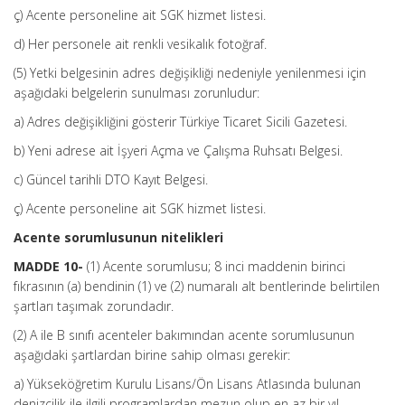
ç) Acente personeline ait SGK hizmet listesi.
d) Her personele ait renkli vesikalık fotoğraf.
(5) Yetki belgesinin adres değişikliği nedeniyle yenilenmesi için
aşağıdaki belgelerin sunulması zorunludur:
a) Adres değişikliğini gösterir Türkiye Ticaret Sicili Gazetesi.
b) Yeni adrese ait İşyeri Açma ve Çalışma Ruhsatı Belgesi.
c) Güncel tarihli DTO Kayıt Belgesi.
ç) Acente personeline ait SGK hizmet listesi.
Acente sorumlusunun nitelikleri
MADDE 10-
(1) Acente sorumlusu; 8 inci maddenin birinci
fıkrasının (a) bendinin (1) ve (2) numaralı alt bentlerinde belirtilen
şartları taşımak zorundadır.
(2) A ile B sınıfı acenteler bakımından acente sorumlusunun
aşağıdaki şartlardan birine sahip olması gerekir:
a) Yükseköğretim Kurulu Lisans/Ön Lisans Atlasında bulunan
denizcilik ile ilgili programlardan mezun olup en az bir yıl