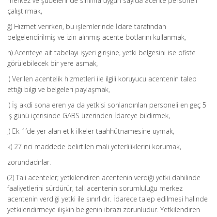
merkez ve şubelerinde sınıfına uygun sayıda acente personeli
çalıştırmak,
ğ) Hizmet verirken, bu işlemlerinde İdare tarafından
belgelendirilmiş ve izin alınmış acente botlarını kullanmak,
h) Acenteye ait tabelayı işyeri girişine, yetki belgesini ise ofiste
görülebilecek bir yere asmak,
ı) Verilen acentelik hizmetleri ile ilgili koruyucu acentenin talep
ettiği bilgi ve belgeleri paylaşmak,
i) İş akdi sona eren ya da yetkisi sonlandırılan personeli en geç 5
iş günü içerisinde GABS üzerinden İdareye bildirmek,
j) Ek-1’de yer alan etik ilkeler taahhütnamesine uymak,
k) 27 nci maddede belirtilen mali yeterliliklerini korumak,
zorundadırlar.
(2) Tali acenteler; yetkilendiren acentenin verdiği yetki dahilinde
faaliyetlerini sürdürür, tali acentenin sorumluluğu merkez
acentenin verdiği yetki ile sınırlıdır. İdarece talep edilmesi halinde
yetkilendirmeye ilişkin belgenin ibrazı zorunludur. Yetkilendiren