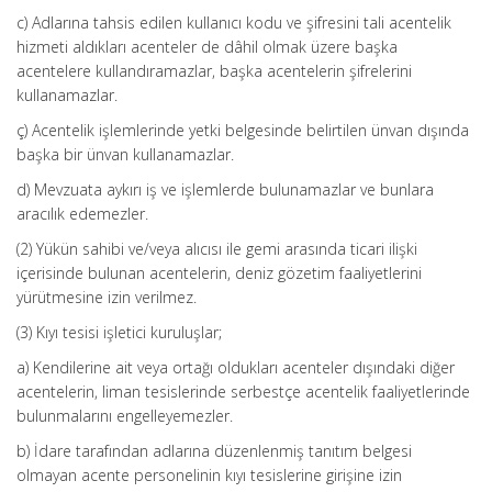
c) Adlarına tahsis edilen kullanıcı kodu ve şifresini tali acentelik
hizmeti aldıkları acenteler de dâhil olmak üzere başka
acentelere kullandıramazlar, başka acentelerin şifrelerini
kullanamazlar.
ç) Acentelik işlemlerinde yetki belgesinde belirtilen ünvan dışında
başka bir ünvan kullanamazlar.
d) Mevzuata aykırı iş ve işlemlerde bulunamazlar ve bunlara
aracılık edemezler.
(2) Yükün sahibi ve/veya alıcısı ile gemi arasında ticari ilişki
içerisinde bulunan acentelerin, deniz gözetim faaliyetlerini
yürütmesine izin verilmez.
(3) Kıyı tesisi işletici kuruluşlar;
a) Kendilerine ait veya ortağı oldukları acenteler dışındaki diğer
acentelerin, liman tesislerinde serbestçe acentelik faaliyetlerinde
bulunmalarını engelleyemezler.
b) İdare tarafından adlarına düzenlenmiş tanıtım belgesi
olmayan acente personelinin kıyı tesislerine girişine izin