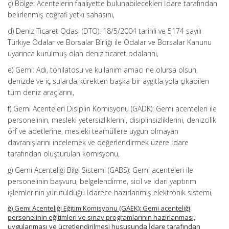
ç) Bölge: Acentelerin faaliyette bulunabilecekleri İdare tarafından
belirlenmiş coğrafi yetki sahasını,
d) Deniz Ticaret Odası (DTO): 18/5/2004 tarihli ve 5174 sayılı
Türkiye Odalar ve Borsalar Birliği ile Odalar ve Borsalar Kanunu
uyarınca kurulmuş olan deniz ticaret odalarını,
e) Gemi: Adı, tonilatosu ve kullanım amacı ne olursa olsun,
denizde ve iç sularda kürekten başka bir aygıtla yola çıkabilen
tüm deniz araçlarını,
f) Gemi Acenteleri Disiplin Komisyonu (GADK): Gemi acenteleri ile
personelinin, mesleki yetersizliklerini, disiplinsizliklerini, denizcilik
örf ve adetlerine, mesleki teamüllere uygun olmayan
davranışlarını incelemek ve değerlendirmek üzere İdare
tarafından oluşturulan komisyonu,
g) Gemi Acenteliği Bilgi Sistemi (GABS): Gemi acenteleri ile
personelinin başvuru, belgelendirme, sicil ve idari yaptırım
işlemlerinin yürütüldüğü İdarece hazırlanmış elektronik sistemi,
ğ) Gemi Acenteliği Eğitim Komisyonu (GAEK): Gemi acenteliği
personelinin eğitimleri ve sınav programlarının hazırlanması,
uygulanması ve ücretlendirilmesi hususunda İdare tarafından