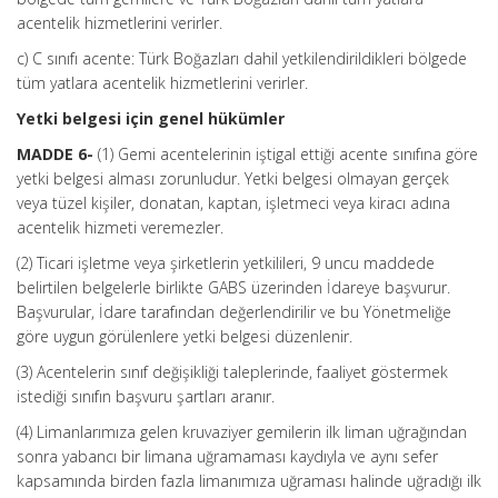
acentelik hizmetlerini verirler.
c) C sınıfı acente: Türk Boğazları dahil yetkilendirildikleri bölgede
tüm yatlara acentelik hizmetlerini verirler.
Yetki belgesi için genel hükümler
MADDE 6-
(1) Gemi acentelerinin iştigal ettiği acente sınıfına göre
yetki belgesi alması zorunludur. Yetki belgesi olmayan gerçek
veya tüzel kişiler, donatan, kaptan, işletmeci veya kiracı adına
acentelik hizmeti veremezler.
(2) Ticari işletme veya şirketlerin yetkilileri, 9 uncu maddede
belirtilen belgelerle birlikte GABS üzerinden İdareye başvurur.
Başvurular, İdare tarafından değerlendirilir ve bu Yönetmeliğe
göre uygun görülenlere yetki belgesi düzenlenir.
(3) Acentelerin sınıf değişikliği taleplerinde, faaliyet göstermek
istediği sınıfın başvuru şartları aranır.
(4) Limanlarımıza gelen kruvaziyer gemilerin ilk liman uğrağından
sonra yabancı bir limana uğramaması kaydıyla ve aynı sefer
kapsamında birden fazla limanımıza uğraması halinde uğradığı ilk