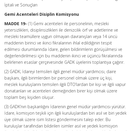
İptali ve Sonuçları
Gemi Acenteleri Disiplin Komisyonu
MADDE 19-
(1) Gemi acenteleri ile personelinin, mesleki
yetersizlikleri, disiplinsizlikleri ile denizcilik örf ve adetlerine ve
mesleki teamüllere uygun olmayan davranışları veya 14 üncü
maddenin birinci ve ikinci fıkralarının ihlal edildiğinin tespit
edilmesi durumlarında İdare, gelen bildirimlerin görüşülmesi ve
değerlendirilmesi için bu maddenin ikinci ve üçüncü fıkralarında
belirlenen esaslar çerçevesinde GADK üyelerini toplantıya çağırır.
(2) GADK; İdareyi temsilen ilgili genel müdür yardımcısı, daire
başkanı, ilgili birimlerden bir personel olmak üzere üç kişi,
meslek kuruluşlarını temsilen ilgili DTO’lardan bir kişi ve ilgili vapur
donatanları ve acenteleri derneğinden birer kişi olmak üzere
toplam beş kişiden oluşur.
(3) GADK’nın başkanlığını İdarenin genel müdür yardımcısı yürütür.
İdare, komisyon teşkili için ilgili kuruluşlardan biri asıl ve biri yedek
üye olmak üzere isim listesi göndermesini talep eder. Bu
kuruluşlar tarafından bildirilen isimler asıl ve yedek komisyon