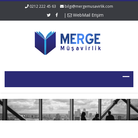
0212 222 45 63
bilgi@mergemusavirlik.com
|
WebMail Erişim