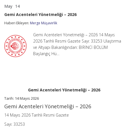
May
14
Gemi
yorumlar kapalı
Acenteleri
Gemi Acenteleri Yönetmeliği – 2026
Yönetmeliği
–
Haberi Ekleyen:
Merge Müşavirlik
2026
için
Gemi Acenteleri Yönetmeliği – 2026 14 Mayıs
2026 Tarihli Resmi Gazete Sayı: 33253 Ulaştırma
ve Altyapı Bakanlığından: BİRİNCİ BÖLÜM
Başlangıç Hü…
Gemi Acenteleri Yönetmeliği – 2026
Tarih:
14 Mayıs 2026
Gemi Acenteleri Yönetmeliği – 2026
14 Mayıs 2026 Tarihli Resmi Gazete
Sayı:
33253