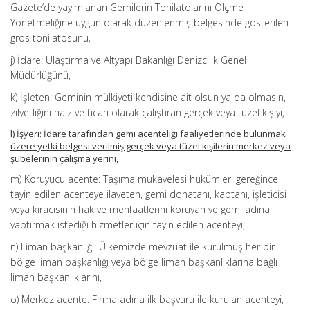
Gazete’de yayımlanan Gemilerin Tonilatolarını Ölçme
Yönetmeliğine uygun olarak düzenlenmiş belgesinde gösterilen
gros tonilatosunu,
j) İdare: Ulaştırma ve Altyapı Bakanlığı Denizcilik Genel
Müdürlüğünü,
k) İşleten: Geminin mülkiyeti kendisine ait olsun ya da olmasın,
zilyetliğini haiz ve ticari olarak çalıştıran gerçek veya tüzel kişiyi,
l) İşyeri: İdare tarafından gemi acenteliği faaliyetlerinde bulunmak
üzere yetki belgesi verilmiş gerçek veya tüzel kişilerin merkez veya
şubelerinin çalışma yerini,
m) Koruyucu acente: Taşıma mukavelesi hükümleri gereğince
tayin edilen acenteye ilaveten, gemi donatanı, kaptanı, işleticisi
veya kiracısının hak ve menfaatlerini koruyan ve gemi adına
yaptırmak istediği hizmetler için tayin edilen acenteyi,
n) Liman başkanlığı: Ülkemizde mevzuat ile kurulmuş her bir
bölge liman başkanlığı veya bölge liman başkanlıklarına bağlı
liman başkanlıklarını,
o) Merkez acente: Firma adına ilk başvuru ile kurulan acenteyi,