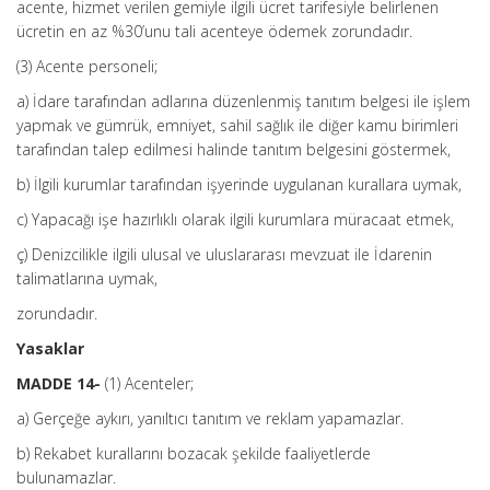
acente, hizmet verilen gemiyle ilgili ücret tarifesiyle belirlenen
ücretin en az %30’unu tali acenteye ödemek zorundadır.
(3) Acente personeli;
a) İdare tarafından adlarına düzenlenmiş tanıtım belgesi ile işlem
yapmak ve gümrük, emniyet, sahil sağlık ile diğer kamu birimleri
tarafından talep edilmesi halinde tanıtım belgesini göstermek,
b) İlgili kurumlar tarafından işyerinde uygulanan kurallara uymak,
c) Yapacağı işe hazırlıklı olarak ilgili kurumlara müracaat etmek,
ç) Denizcilikle ilgili ulusal ve uluslararası mevzuat ile İdarenin
talimatlarına uymak,
zorundadır.
Yasaklar
MADDE 14-
(1) Acenteler;
a) Gerçeğe aykırı, yanıltıcı tanıtım ve reklam yapamazlar.
b) Rekabet kurallarını bozacak şekilde faaliyetlerde
bulunamazlar.