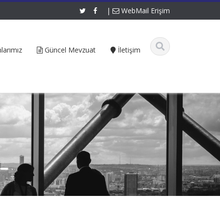
|
WebMail Erişim
larımız
Güncel Mevzuat
İletişim