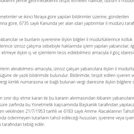
klerini yerine getirmediklerini tespit etmeleri hâlinde, durum il müdü
denetimler ve ikinci fıkraya göre yapılan bildirimler üzerine, gönderilen
ına göre, 6735 sayılı Kanunda yer alan idari yaptırımlar il müdürü tara
n yabancılar ve bunların işverenine ilişkin bilgiler il müdürlüklerince kolluk
imlerince izinsiz çalışma sebebiyle haklarında işlem yapılan yabancılar, ilgi
etmeye ilişkin iş ve işlemlerin tesis edilebilmesi amacıyla il göç idaresi
lerin alınabilmesi amacıyla, izinsiz çalışan yabancılara ilişkin il müdürl
üğüne de yazılı bildirimde bulunulur. Bildirimde, tespit edilen işveren 
e, vergi kimlik numarasına ve bağlı bulunan vergi dairesine ilişkin bilgilere
n sınır dışı etme kararı ile bu kararın alınmasından itibaren yabancıların
süre zarfında bu Yönetmelik kapsamında Başkanlık tarafından yapılac
en vekilinden 21/7/1953 tarihli ve 6183 sayılı Amme Alacaklarının Tahsi
 ödenmeyen tutarların tahsil edileceği hususları, işverene veya işve
 tarafından tebliğ edilir.