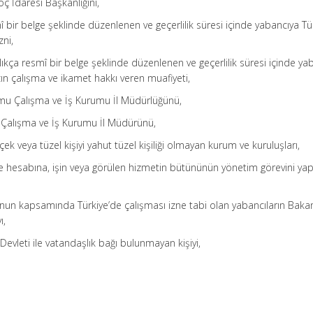
Göç İdaresi Başkanlığını,
î bir belge şeklinde düzenlenen ve geçerlilik süresi içinde yabancıya Tü
zni,
lıkça resmî bir belge şeklinde düzenlenen ve geçerlilik süresi içinde ya
zın çalışma ve ikamet hakkı veren muafiyeti,
rumu Çalışma ve İş Kurumu İl Müdürlüğünü,
u Çalışma ve İş Kurumu İl Müdürünü,
rçek veya tüzel kişiyi yahut tüzel kişiliği olmayan kurum ve kuruluşları,
a ve hesabına, işin veya görülen hizmetin bütününün yönetim görevini ya
 Kanun kapsamında Türkiye’de çalışması izne tabi olan yabancıların Baka
ı,
Devleti ile vatandaşlık bağı bulunmayan kişiyi,