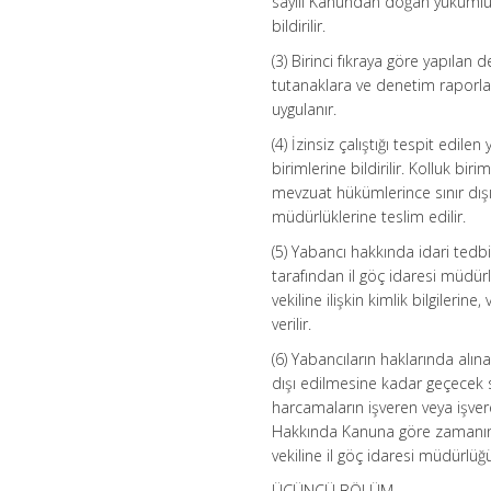
sayılı Kanundan doğan yükümlülü
bildirilir.
(3) Birinci fıkraya göre yapılan 
tutanaklara ve denetim raporlar
uygulanır.
(4) İzinsiz çalıştığı tespit edile
birimlerine bildirilir. Kolluk bir
mevzuat hükümlerince sınır dışı 
müdürlüklerine teslim edilir.
(5) Yabancı hakkında idari tedbir
tarafından il göç idaresi müdürl
vekiline ilişkin kimlik bilgilerin
verilir.
(6) Yabancıların haklarında alına
dışı edilmesine kadar geçecek 
harcamaların işveren veya işver
Hakkında Kanuna göre zamanında
vekiline il göç idaresi müdürlüğü
ÜÇÜNCÜ BÖLÜM