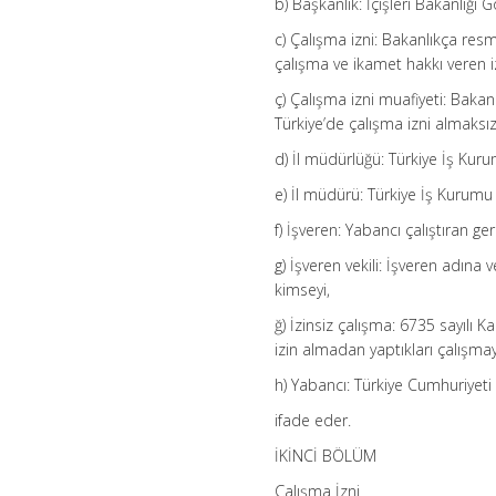
b) Başkanlık: İçişleri Bakanlığı 
c) Çalışma izni: Bakanlıkça resm
çalışma ve ikamet hakkı veren i
ç) Çalışma izni muafiyeti: Bakan
Türkiye’de çalışma izni almaksı
d) İl müdürlüğü: Türkiye İş Ku
e) İl müdürü: Türkiye İş Kurum
f) İşveren: Yabancı çalıştıran ge
g) İşveren vekili: İşveren adın
kimseyi,
ğ) İzinsiz çalışma: 6735 sayılı
izin almadan yaptıkları çalışmay
h) Yabancı: Türkiye Cumhuriyeti 
ifade eder.
İKİNCİ BÖLÜM
Çalışma İzni