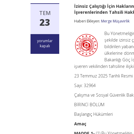
İzinsiz Çalıştığı İçin Haklar
TEM
İşverenlerinden Tahsili Ha
23
Haberi Ekleyen:
Merge Müşavirlik
Bu Yönetmeliğin
şekilde izinsiz 
İzinsiz
yorumlar
Çalıştığı
kapalı
bildirilen yaban
İçin
ülkelerine dönme
Haklarında
Bakanlığı Göç İ
Sınır
Dışı
işveren vekilinden tahsiline ilişk
Etme
23 Temmuz 2025 Tarihli Resmi
Kararı
Alınan
Sayı: 32964
Yabancıların
Çeşitli
Çalışma ve Sosyal Güvenlik Bakan
Masraflarının
İşverenlerinden
BİRİNCİ BÖLÜM
Tahsili
Hakkında
Başlangıç Hükümleri
Yönetmelik
için
Amaç
MADDE 1-
(1) Bu Yönetmeliğin 