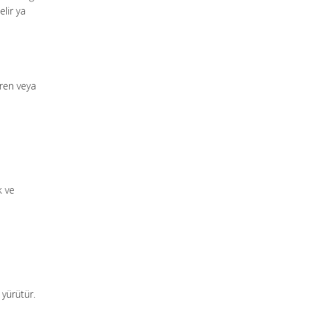
elir ya
eren veya
k ve
 yürütür.