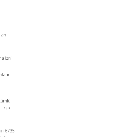
ızın
ma izni
ların
ükümlü
nlıkça
rın 6735