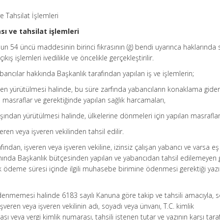
ve Tahsilat İşlemleri
ası ve tahsilat işlemleri
un 54 üncü maddesinin birinci fıkrasının (ğ) bendi uyarınca haklarında sı
kış işlemleri ivedilikle ve öncelikle gerçekleştirilir.
abancılar hakkında Başkanlık tarafından yapılan iş ve işlemlerin;
n yürütülmesi halinde, bu süre zarfında yabancıların konaklama giderl
i masraflar ve gerektiğinde yapılan sağlık harcamaları,
ından yürütülmesi halinde, ülkelerine dönmeleri için yapılan masraflar
eren veya işveren vekilinden tahsil edilir.
fından, işveren veya işveren vekiline, izinsiz çalışan yabancı ve varsa eş
samında Başkanlık bütçesinden yapılan ve yabancıdan tahsil edilemeyen 
k ödeme süresi içinde ilgili muhasebe birimine ödenmesi gerektiği yazıl
 ödenmemesi halinde 6183 sayılı Kanuna göre takip ve tahsili amacıyla, 
işveren veya işveren vekilinin adı, soyadı veya ünvanı, T.C. kimlik
 veya vergi kimlik numarası, tahsili istenen tutar ve yazının karşı taraf