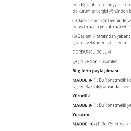
edildiği tarihe dair bilgiyi içere
da kurumlar vergisi yönünden ba
(5) İkinci fıkranın (a) bendind
barındırmanın günlük maliyeti, B
(6) Başkanlık tarafından yabancı
işveren vekilinden tahsil edilir.
DÖRDÜNCÜ BÖLÜM
Çeşitli ve Son Hükümler
Bilgilerin paylaşılması
MADDE 8-
(1) Bu Yönetmelik kap
İçişleri Bakanlığı arasında imz
Yürürlük
MADDE 9-
(1) Bu Yönetmelik yay
Yürütme
MADDE 10-
(1) Bu Yönetmelik h