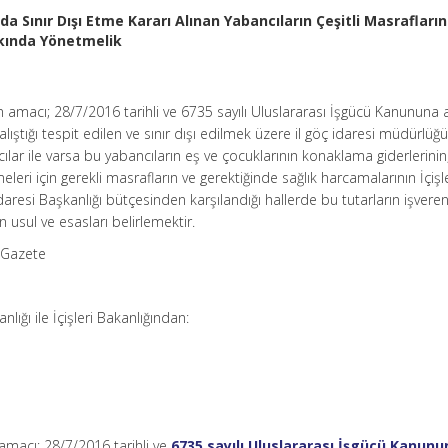
ında Sınır Dışı Etme Kararı Alınan Yabancıların Çeşitli Masrafların
kkında Yönetmelik
 amacı; 28/7/2016 tarihli ve 6735 sayılı Uluslararası İşgücü Kanununa ay
çalıştığı tespit edilen ve sınır dışı edilmek üzere il göç idaresi müdürlüğ
cılar ile varsa bu yabancıların eş ve çocuklarının konaklama giderlerinin
leri için gerekli masrafların ve gerektiğinde sağlık harcamalarının İçişl
daresi Başkanlığı bütçesinden karşılandığı hallerde bu tutarların işvere
in usul ve esasları belirlemektir.
 Gazete
lığı ile İçişleri Bakanlığından:
amacı; 28/7/2016 tarihli ve
6735 sayılı Uluslararası İşgücü Kanunu