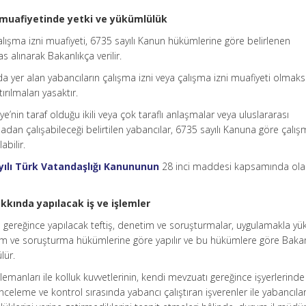
ni muafiyetinde yetki ve yükümlülük
çalışma izni muafiyeti, 6735 sayılı Kanun hükümlerine göre belirlenen
as alınarak Bakanlıkça verilir.
a yer alan yabancıların çalışma izni veya çalışma izni muafiyeti olmaks
ırılmaları yasaktır.
e’nin taraf olduğu ikili veya çok taraflı anlaşmalar veya uluslararası
dan çalışabileceği belirtilen yabancılar, 6735 sayılı Kanuna göre çalış
abilir.
yılı Türk Vatandaşlığı Kanununun
28 inci maddesi kapsamında olan
akkında yapılacak iş ve işlemler
n gereğince yapılacak teftiş, denetim ve soruşturmalar, uygulamakla y
im ve soruşturma hükümlerine göre yapılır ve bu hükümlere göre Baka
lür.
emanları ile kolluk kuvvetlerinin, kendi mevzuatı gereğince işyerlerinde
nceleme ve kontrol sırasında yabancı çalıştıran işverenler ile yabancıla