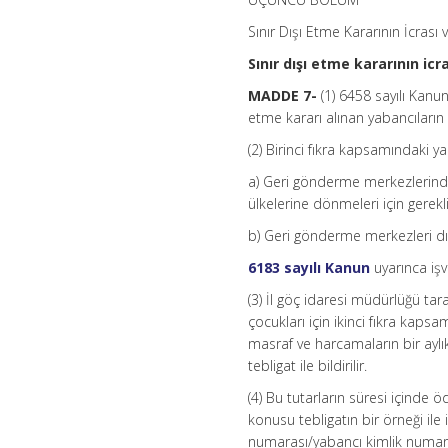
Sınır Dışı Etme Kararının İcrası 
Sınır dışı etme kararının icr
MADDE 7-
(1) 6458 sayılı Kanun
etme kararı alınan yabancıların çı
(2) Birinci fıkra kapsamındaki y
a) Geri gönderme merkezlerinde
ülkelerine dönmeleri için gerekl
b) Geri gönderme merkezleri dış
6183 sayılı Kanun
uyarınca işv
(3) İl göç idaresi müdürlüğü tara
çocukları için ikinci fıkra kap
masraf ve harcamaların bir aylı
tebligat ile bildirilir.
(4) Bu tutarların süresi içinde
konusu tebligatın bir örneği ile 
numarası/yabancı kimlik numarası