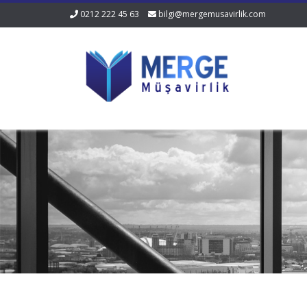
0212 222 45 63
bilgi@mergemusavirlik.com