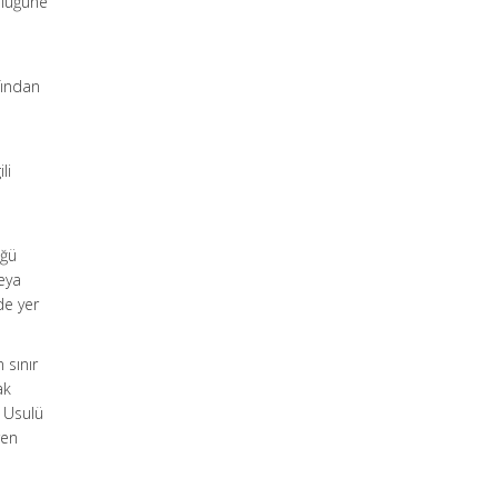
rlüğüne
fından
li
üğü
veya
 de yer
 sınır
ak
l Usulü
ren