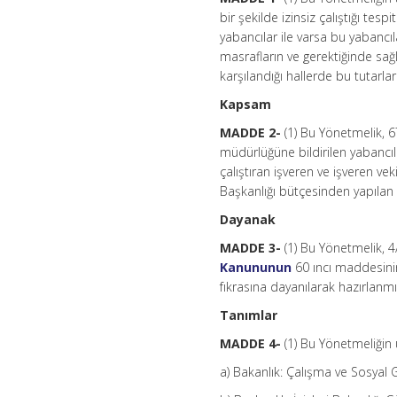
bir şekilde izinsiz çalıştığı tes
yabancılar ile varsa bu yabancıl
masrafların ve gerektiğinde sağ
karşılandığı hallerde bu tutarlar
Kapsam
MADDE 2-
(1) Bu Yönetmelik, 673
müdürlüğüne bildirilen yabancıla
çalıştıran işveren ve işveren vek
Başkanlığı bütçesinden yapılan
Dayanak
MADDE 3-
(1) Bu Yönetmelik, 4
Kanununun
60 ıncı maddesinin
fıkrasına dayanılarak hazırlanmış
Tanımlar
MADDE 4-
(1) Bu Yönetmeliğin
a) Bakanlık: Çalışma ve Sosyal G