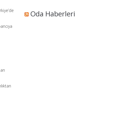
rkiye’de
Oda Haberleri
bancıya
pan
nlıktan