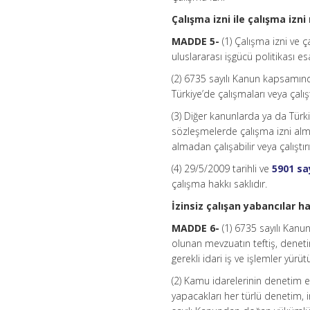
Çalışma izni ile çalışma iz
MADDE 5-
(1) Çalışma izni ve 
uluslararası işgücü politikası es
(2) 6735 sayılı Kanun kapsamınd
Türkiye’de çalışmaları veya çalışt
(3) Diğer kanunlarda ya da Türkiy
sözleşmelerde çalışma izni alma
almadan çalışabilir veya çalıştırıl
(4) 29/5/2009 tarihli ve
5901 sa
çalışma hakkı saklıdır.
İzinsiz çalışan yabancılar h
MADDE 6-
(1) 6735 sayılı Kanu
olunan mevzuatın teftiş, denet
gerekli idari iş ve işlemler yürütü
(2) Kamu idarelerinin denetim el
yapacakları her türlü denetim, i