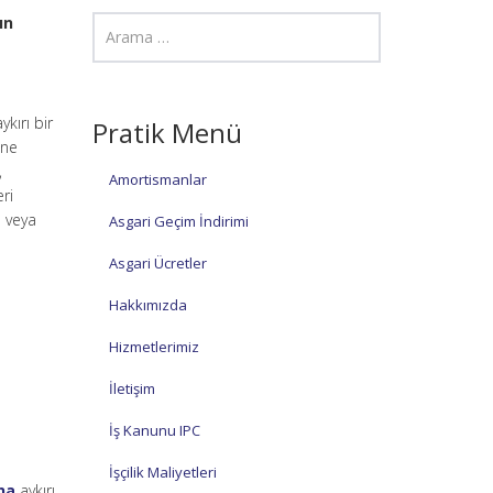
ın
kırı bir
Pratik Menü
üne
,
Amortismanlar
eri
n veya
Asgari Geçim İndirimi
Asgari Ücretler
Hakkımızda
Hizmetlerimiz
İletişim
İş Kanunu IPC
İşçilik Maliyetleri
na
aykırı