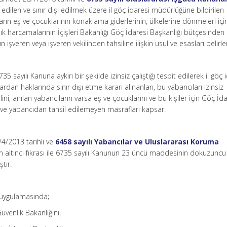
pit edilen ve sınır dışı edilmek üzere il göç idaresi müdürlüğüne bildirilen
arın eş ve çocuklarının konaklama giderlerinin, ülkelerine dönmeleri için
lık harcamalarının İçişleri Bakanlığı Göç İdaresi Başkanlığı bütçesinden
ın işveren veya işveren vekilinden tahsiline ilişkin usul ve esasları belirl
5 sayılı Kanuna aykırı bir şekilde izinsiz çalıştığı tespit edilerek il göç 
rdan haklarında sınır dışı etme kararı alınanları, bu yabancıları izinsiz
ilini, anılan yabancıların varsa eş ve çocuklarını ve bu kişiler için Göç İd
 ve yabancıdan tahsil edilemeyen masrafları kapsar.
/4/2013 tarihli ve
6458 sayılı Yabancılar ve Uluslararası Koruma
 altıncı fıkrası ile 6735 sayılı Kanunun 23 üncü maddesinin dokuzuncu
tır.
 uygulamasında;
üvenlik Bakanlığını,