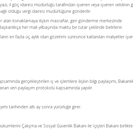
n yazı, il göç idaresi müdürlüğü tarafından işveren veya işveren vekilinin g
ğlı olduğu vergi dairesi müdürlüğüne gönderilir.
e yer alan konaklamaya ilişkin masraflar, geri gönderme merkezinde
aşkanlıkça her mali yılbaşında maktu bir tutar şeklinde belirlenir.
ların en fazla üç aylık idari gözetimi süresince katlanılan maliyetler işv
samında gerçekleştirilen iş ve işlemlere ilişkin bilgi paylaşımı, Bakanlı
alanan veri paylaşım protokolü kapsamında yapılır.
ımı tarihinden altı ay sonra yürürlüğe girer.
ükümlerini Çalışma ve Sosyal Güvenlik Bakanı ile İçişleri Bakanı birlikte