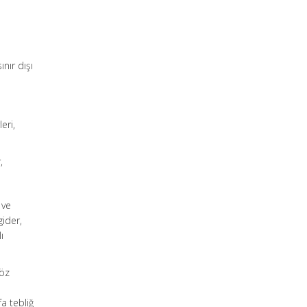
nır dışı
eri,
,
 ve
gider,
ı
söz
a tebliğ