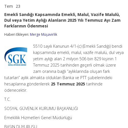
Tem
23
Emekli
yorumlar kapalı
Sandığı
Emekli Sandığı Kapsamında Emekli, Malul, Vazife Malulü,
Kapsamında
Dul veya Yetim Aylığı Alanların 2025 Yılı Temmuz Ayı Zam
Emekli,
Farklarının Ödenmesi
Malul,
Vazife
Haberi Ekleyen:
Merge Müşavirlik
Malulü,
Dul
veya
5510 sayılı Kanunun 4/1-(c) (Emekli Sandığı) bendi
Yetim
kapsamında emekli, malul, vazife malulü, dul veya
Aylığı
yetim aylığı alan 2 milyon 506 bin 829 kişinin 1
Alanların
2025
Temmuz 2025 tarihinden geçerli olmak üzere
Yılı
zam oranına bağlı “aylıklarında oluşan fark
Temmuz
tutarları” aylık almakta oldukları Banka ve PTT şubelerindeki
Ayı
hesaplarına gönderilerek
25 Temmuz 2025
tarihinde
Zam
Farklarının
ödenecektir.
Ödenmesi
için
T.C.
SOSYAL GÜVENLİK KURUMU BAŞKANLIĞI
Emeklilik Hizmetleri Genel Müdürlüğü
BASIN DUYURUSU