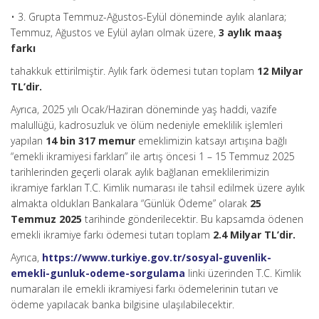
• 3. Grupta Temmuz-Ağustos-Eylül döneminde aylık alanlara;
Temmuz, Ağustos ve Eylül ayları olmak üzere,
3 aylık maaş
farkı
tahakkuk ettirilmiştir. Aylık fark ödemesi tutarı toplam
12 Milyar
TL’dir.
Ayrıca, 2025 yılı Ocak/Haziran döneminde yaş haddi, vazife
malullüğü, kadrosuzluk ve ölüm nedeniyle emeklilik işlemleri
yapılan
14 bin 317 memur
emeklimizin katsayı artışına bağlı
“emekli ikramiyesi farkları” ile artış öncesi 1 – 15 Temmuz 2025
tarihlerinden geçerli olarak aylık bağlanan emeklilerimizin
ikramiye farkları T.C. Kimlik numarası ile tahsil edilmek üzere aylık
almakta oldukları Bankalara “Günlük Ödeme” olarak
25
Temmuz 2025
tarihinde gönderilecektir. Bu kapsamda ödenen
emekli ikramiye farkı ödemesi tutarı toplam
2.4 Milyar TL’dir.
Ayrıca,
https://www.turkiye.gov.tr/sosyal-guvenlik-
emekli-gunluk-odeme-sorgulama
linki üzerinden T.C. Kimlik
numaraları ile emekli ikramiyesi farkı ödemelerinin tutarı ve
ödeme yapılacak banka bilgisine ulaşılabilecektir.