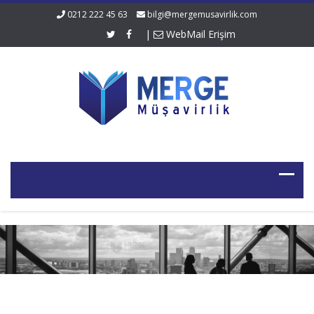
0212 222 45 63
bilgi@mergemusavirlik.com
|
WebMail Erişim