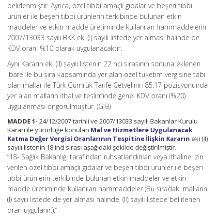
belirlenmiştir. Ayrıca, özel tıbbi amaçlı gıdalar ve beşeri tıbbi
ürünler ile beşeri tıbbi ürünlerin terkibinde bulunan etkin
maddeler ve etkin madde üretiminde kullanılan hammaddelerin
2007/13033 sayılı BKK eki (I) sayılı listede yer alması halinde de
KDV oranı %10 olarak uygulanacaktır.
Aynı Kararın eki (II) sayılı listenin 22 nci sırasının sonuna eklenen
ibare ile bu sıra kapsamında yer alan özel tüketim vergisine tabi
olan mallar ile Türk Gümrük Tarife Cetvelinin 85.17 pozisyonunda
yer alan malların ithal ve tesliminde genel KDV oranı (%20)
uygulanması öngörülmüştür. (GİB)
MADDE 1-
24/12/2007 tarihli ve 2007/13033 sayılı Bakanlar Kurulu
Kararı ile yürürlüğe konulan
Mal ve Hizmetlere Uygulanacak
Katma Değer Vergisi Oranlarının Tespitine İlişkin Kararın
eki (II)
sayılı listenin 18 inci sırası aşağıdaki şekilde değiştirilmiştir.
“18- Sağlık Bakanlığı tarafından ruhsatlandırılan veya ithaline izin
verilen özel tıbbi amaçlı gıdalar ve beşeri tıbbi ürünler ile beşeri
tıbbi ürünlerin terkibinde bulunan etkin maddeler ve etkin
madde üretiminde kullanılan hammaddeler (Bu sıradaki malların
(I) sayılı listede de yer alması halinde, (II) sayılı listede belirlenen
oran uygulanır.),”