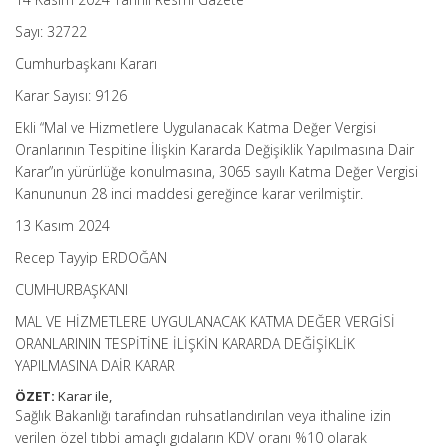
Sayı: 32722
Cumhurbaşkanı Kararı
Karar Sayısı: 9126
Ekli “Mal ve Hizmetlere Uygulanacak Katma Değer Vergisi
Oranlarının Tespitine İlişkin Kararda Değişiklik Yapılmasına Dair
Karar”ın yürürlüğe konulmasına, 3065 sayılı Katma Değer Vergisi
Kanununun 28 inci maddesi gereğince karar verilmiştir.
13 Kasım 2024
Recep Tayyip ERDOĞAN
CUMHURBAŞKANI
MAL VE HİZMETLERE UYGULANACAK KATMA DEĞER VERGİSİ
ORANLARININ TESPİTİNE İLİŞKİN KARARDA DEĞİŞİKLİK
YAPILMASINA DAİR KARAR
ÖZET:
Karar ile,
Sağlık Bakanlığı tarafından ruhsatlandırılan veya ithaline izin
verilen özel tıbbi amaçlı gıdaların KDV oranı %10 olarak