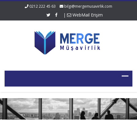
0212 222 45 63
bilgi@mergemusavirlik.com
|
WebMail Erişim