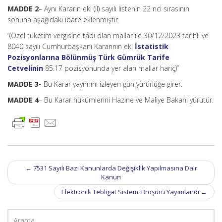
MADDE 2
– Aynı Kararın eki (II) sayılı listenin 22 nci sırasının
sonuna aşağıdaki ibare eklenmiştir.
“(Özel tüketim vergisine tabi olan mallar ile 30/12/2023 tarihli ve
8040 sayılı Cumhurbaşkanı Kararının eki
İstatistik
Pozisyonlarına Bölünmüş Türk Gümrük Tarife
Cetvelinin
85.17 pozisyonunda yer alan mallar hariç)”
MADDE 3-
Bu Karar yayımını izleyen gün yürürlüğe girer.
MADDE 4
– Bu Karar hükümlerini Hazine ve Maliye Bakanı yürütür.
Post
←
7531 Sayılı Bazı Kanunlarda Değişiklik Yapılmasına Dair
navigation
Kanun
Elektronik Tebligat Sistemi Broşürü Yayımlandı
→