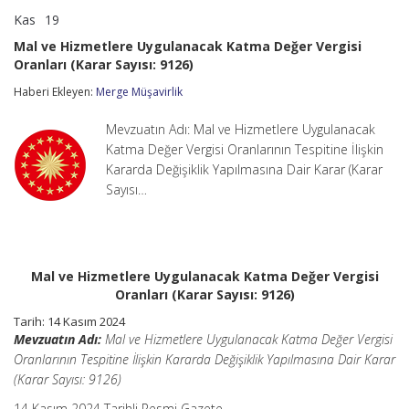
Kas
19
Mal
yorumlar kapalı
ve
Mal ve Hizmetlere Uygulanacak Katma Değer Vergisi
Hizmetlere
Oranları (Karar Sayısı: 9126)
Uygulanacak
Katma
Haberi Ekleyen:
Merge Müşavirlik
Değer
Vergisi
Oranları
Mevzuatın Adı: Mal ve Hizmetlere Uygulanacak
(Karar
Katma Değer Vergisi Oranlarının Tespitine İlişkin
Sayısı:
Kararda Değişiklik Yapılmasına Dair Karar (Karar
9126)
Sayısı…
için
Mal ve Hizmetlere Uygulanacak Katma Değer Vergisi
Oranları (Karar Sayısı: 9126)
Tarih: 14 Kasım 2024
Mevzuatın Adı:
Mal ve Hizmetlere Uygulanacak Katma Değer Vergisi
Oranlarının Tespitine İlişkin Kararda Değişiklik Yapılmasına Dair Karar
(Karar Sayısı: 9126)
14 Kasım 2024 Tarihli Resmi Gazete