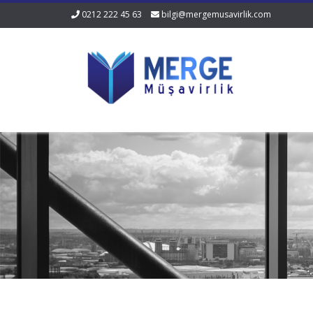
0212 222 45 63
bilgi@mergemusavirlik.com