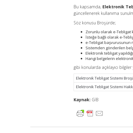
Bu kapsamda,
Elektronik Te
güncellenerek kullanıma sunul
Söz konusu Broşürde;
Zorunlu olarak e-Tebligat
İsteğe bağlı olarak e-Tebli
e-Tebligat başvurusunun na
Sistemden gönderilen belgel
Elektronik tebligat yapıld
Hangi belgelerin elektronik
gibi konularda açıklayıcı bilgile
Elektronik Tebligat Sistemi
Broş
Elektronik Tebligat Sistemi Hakk
Kaynak:
GİB