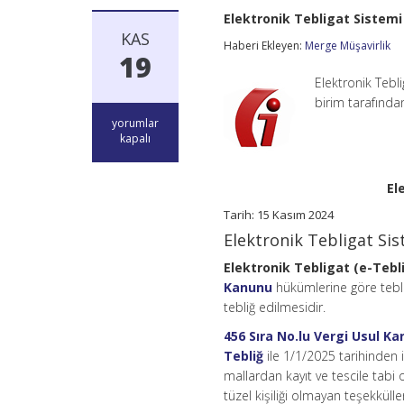
Elektronik Tebligat Sistemi
KAS
Haberi Ekleyen:
Merge Müşavirlik
19
Elektronik Tebli
birim tarafında
Elektronik
yorumlar
Tebligat
kapalı
Sistemi
Broşürü
Yayımlandı
El
için
Tarih: 15 Kasım 2024
Elektronik Tebligat Si
Elektronik Tebligat (e-Tebl
Kanunu
hükümlerine göre tebliğ
tebliğ edilmesidir.
456 Sıra No.lu Vergi Usul Ka
Tebliğ
ile 1/1/2025 tarihinden 
mallardan kayıt ve tescile tabi ol
tüzel kişiliği olmayan teşekküll