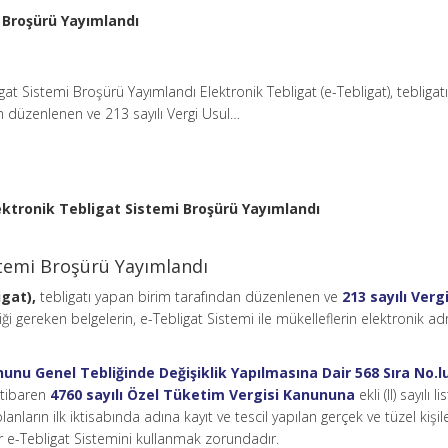
 Broşürü Yayımlandı
gat Sistemi Broşürü Yayımlandı Elektronik Tebligat (e-Tebligat), tebliga
n düzenlenen ve 213 sayılı Vergi Usul…
ektronik Tebligat Sistemi Broşürü Yayımlandı
stemi Broşürü Yayımlandı
igat),
tebligatı yapan birim tarafından düzenlenen ve
213 sayılı Verg
i gereken belgelerin, e-Tebligat Sistemi ile mükelleflerin elektronik ad
nunu Genel Tebliğinde Değişiklik Yapılmasına Dair 568 Sıra No.l
itibaren
4760 sayılı Özel Tüketim Vergisi Kanununa
ekli (II) sayılı l
anların ilk iktisabında adına kayıt ve tescil yapılan gerçek ve tüzel kişile
er e-Tebligat Sistemini kullanmak zorundadır.