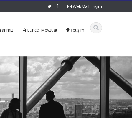
|
WebMail Erişim
larımız
Güncel Mevzuat
İletişim