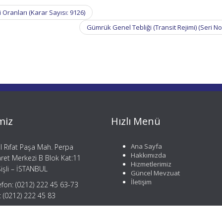
ranları (Karar Sayısı: 9126)
Gümrük Genel Tebliği (Transit Rejimi) (Seri No
miz
Hızlı Menü
Ana Sayfa
il Rıfat Paşa Mah. Perpa
Hakkımızda
aret Merkezi B Blok Kat:11
Hizmetlerimiz
işli – İSTANBUL
Güncel Mevzuat
İletişim
efon: (0212) 222 45 63-73
: (0212) 222 45 83
gi@mergemusavirlik.com