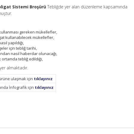
bligat Sistemi Broşürü
Tebliğde yer alan düzenleme kapsamında
muştur.
 kullanması gereken mükellefler,
gat kullanabilecek mükellefler,
sıl yapıldığı,
er için tebliğ tarihi,
ığından nasıl haberdar olunacağı,
 ortamda tebliğ edildiği,
r yer almaktadır.
ürüne ulaşmak için
tıklayınız
ında İnfografik için
tıklayınız