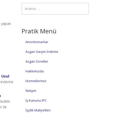
tı yapan
Pratik Menü
Amortismanlar
Asgari Geçim İndirimi
Asgari Ücretler
Hakkımızda
i Usul
Hizmetlerimiz
reslerine
İletişim
u
İş Kanunu IPC
istedeki
r ile
İşçilik Maliyetleri