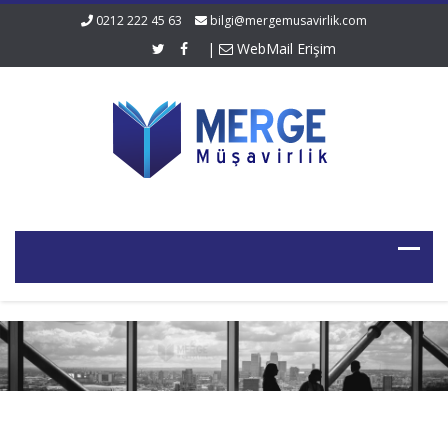
0212 222 45 63
bilgi@mergemusavirlik.com
|
WebMail Erişim