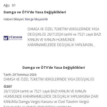
Ağu
01
Damga
yorumlar kapalı
ve
Damga ve ÖTV’de Yasa Değişiklikleri
ÖTV’de
Yasa
Haberi Ekleyen:
Merge Müşavirlik
Değişiklikleri
için
DAMGA VE ÖZEL TÜKETİM VERGİLERİNDE YASA
DEĞİŞİKLİĞİ 26/7/2024 tarihli ve 7521 sayılı BAZI
KANUN VE KANUN HÜKMÜNDE
KARARNAMELERDE DEĞİŞİKLİK YAPILMASIN…
Damga ve ÖTV’de Yasa Değişiklikleri
Tarih: 29 Temmuz 2024
DAMGA VE ÖZEL TÜKETİM VERGİLERİNDE YASA DEĞİŞİKLİĞİ
ÖZET
26/7/2024 tarihli ve 7521 sayılı BAZI KANUN VE KANUN
HÜKMÜNDE KARARNAMELERDE DEĞİŞİKLİK YAPILMASINA DAİR
KANUN’la Damga Vergisi Kanunu ve Özel Tüketim Vergisi
Kanununda aşağıdaki değişiklikler yapılmıştır.