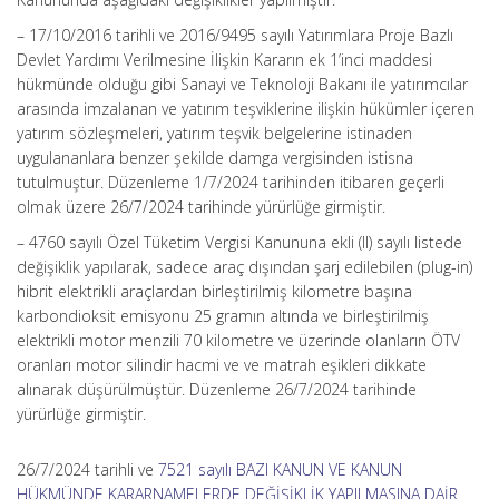
– 17/10/2016 tarihli ve 2016/9495 sayılı Yatırımlara Proje Bazlı
Devlet Yardımı Verilmesine İlişkin Kararın ek 1’inci maddesi
hükmünde olduğu gibi Sanayi ve Teknoloji Bakanı ile yatırımcılar
arasında imzalanan ve yatırım teşviklerine ilişkin hükümler içeren
yatırım sözleşmeleri, yatırım teşvik belgelerine istinaden
uygulananlara benzer şekilde damga vergisinden istisna
tutulmuştur. Düzenleme 1/7/2024 tarihinden itibaren geçerli
olmak üzere 26/7/2024 tarihinde yürürlüğe girmiştir.
– 4760 sayılı Özel Tüketim Vergisi Kanununa ekli (II) sayılı listede
değişiklik yapılarak, sadece araç dışından şarj edilebilen (plug-in)
hibrit elektrikli araçlardan birleştirilmiş kilometre başına
karbondioksit emisyonu 25 gramın altında ve birleştirilmiş
elektrikli motor menzili 70 kilometre ve üzerinde olanların ÖTV
oranları motor silindir hacmi ve ve matrah eşikleri dikkate
alınarak düşürülmüştür. Düzenleme 26/7/2024 tarihinde
yürürlüğe girmiştir.
26/7/2024 tarihli ve
7521 sayılı BAZI KANUN VE KANUN
HÜKMÜNDE KARARNAMELERDE DEĞİŞİKLİK YAPILMASINA DAİR