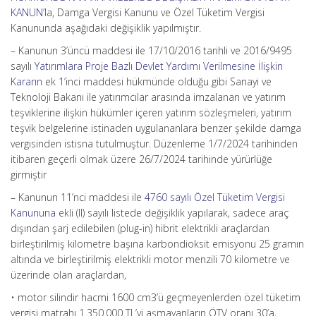
KANUN
’la, Damga Vergisi Kanunu ve Özel Tüketim Vergisi
Kanununda aşağıdaki değişiklik yapılmıştır.
– Kanunun 3’üncü maddesi ile 17/10/2016 tarihli ve 2016/9495
sayılı
Yatırımlara Proje Bazlı Devlet Yardımı Verilmesine İlişkin
Kararın
ek 1’inci maddesi hükmünde olduğu gibi Sanayi ve
Teknoloji Bakanı ile yatırımcılar arasında imzalanan ve yatırım
teşviklerine ilişkin hükümler içeren yatırım sözleşmeleri, yatırım
teşvik belgelerine istinaden uygulananlara benzer şekilde damga
vergisinden istisna tutulmuştur. Düzenleme 1/7/2024 tarihinden
itibaren geçerli olmak üzere 26/7/2024 tarihinde yürürlüğe
girmiştir
– Kanunun 11’nci maddesi ile
4760 sayılı Özel Tüketim Vergisi
Kanununa
ekli (II) sayılı listede değişiklik yapılarak, sadece araç
dışından şarj edilebilen (plug-in) hibrit elektrikli araçlardan
birleştirilmiş kilometre başına karbondioksit emisyonu 25 gramın
altında ve birleştirilmiş elektrikli motor menzili 70 kilometre ve
üzerinde olan araçlardan,
• motor silindir hacmi 1600 cm3’ü geçmeyenlerden özel tüketim
vergisi matrahı 1.350.000 TL’yi aşmayanların ÖTV oranı 30’a,