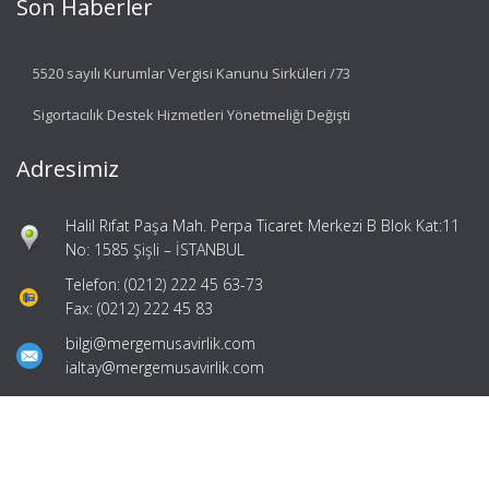
Son Haberler
5520 sayılı Kurumlar Vergisi Kanunu Sirküleri /73
Sigortacılık Destek Hizmetleri Yönetmeliği Değişti
Adresimiz
Halil Rıfat Paşa Mah. Perpa Ticaret Merkezi B Blok Kat:11
No: 1585 Şişli – İSTANBUL
Telefon: (0212) 222 45 63-73
Fax: (0212) 222 45 83
bilgi@mergemusavirlik.com
ialtay@mergemusavirlik.com
Hızlı Menü
Ana Sayfa