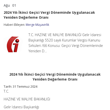
Ağu
01
2024
yorumlar kapalı
Yılı
2024 Yılı İkinci Geçici Vergi Döneminde Uygulanacak
İkinci
Yeniden Değerleme Oranı
Geçici
Vergi
Haberi Ekleyen:
Merge Müşavirlik
Döneminde
Uygulanacak
Yeniden
T.C. HAZİNE VE MALİYE BAKANLIĞI Gelir İdaresi
Değerleme
Başkanlığı 5520 sayılı Kurumlar Vergisi Kanunu
Oranı
Sirküleri /66 Konusu: Geçici Vergi Dönemlerinde
için
Yeniden D…
2024 Yılı İkinci Geçici Vergi Döneminde Uygulanacak
Yeniden Değerleme Oranı
Tarih: 31 Temmuz 2024
T.C.
HAZİNE VE MALİYE BAKANLIĞI
Gelir İdaresi Başkanlığı