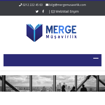
0212 222 45 63
bilgi@mergemusavirlik.com
|
WebMail Erişim