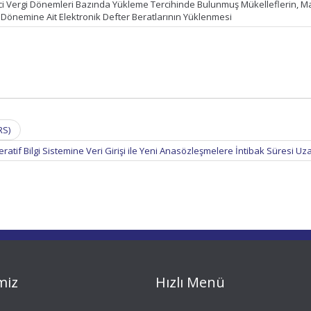
ci Vergi Dönemleri Bazında Yükleme Tercihinde Bulunmuş Mükelleflerin, M
 Dönemine Ait Elektronik Defter Beratlarının Yüklenmesi
RS)
ratif Bilgi Sistemine Veri Girişi ile Yeni Anasözleşmelere İntibak Süresi Uza
miz
Hızlı Menü