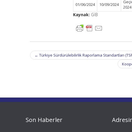
Geçi
01/06/2024
10/09/2024
2024
Kaynak:
GİB
Post
←
Türkiye Sürdürülebilirlik Raporlama Standartları (TS
navigation
Koope
Son Haberler
Adresi