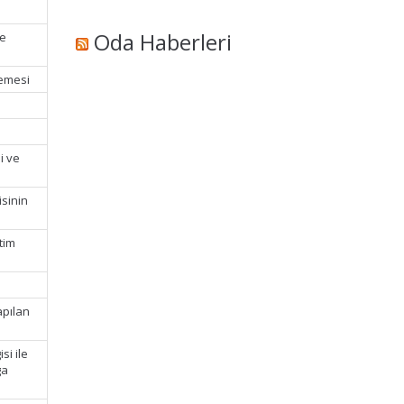
Oda Haberleri
ve
demesi
i ve
isinin
tim
apılan
si ile
ga