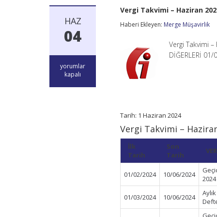
Vergi Takvimi – Haziran 202
HAZ
Haberi Ekleyen:
Merge Müşavirlik
04
Vergi Takvimi 
DİĞERLERİ 01/0
Vergi
yorumlar
Takvimi
kapalı
–
Haziran
2024
için
Tarih: 1 Haziran 2024
Vergi Takvimi – Hazira
İlk
Son
VER
Tarih
Tarih
Geçi
01/02/2024
10/06/2024
2024
Aylı
01/03/2024
10/06/2024
Deft
Geçi