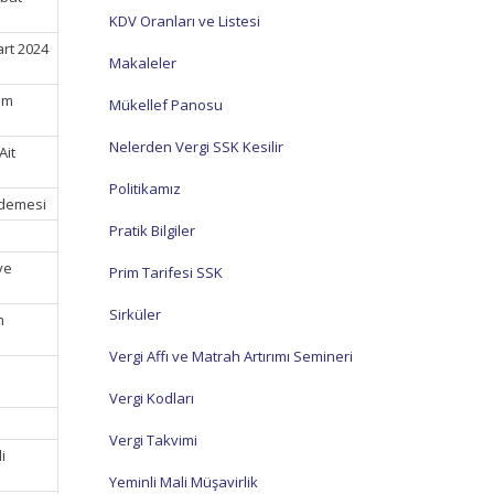
KDV Oranları ve Listesi
art 2024
Makaleler
im
Mükellef Panosu
Nelerden Vergi SSK Kesilir
Ait
Politikamız
Ödemesi
Pratik Bilgiler
ve
Prim Tarifesi SSK
Sirküler
m
Vergi Affı ve Matrah Artırımı Semineri
n
Vergi Kodları
Vergi Takvimi
i
Yeminli Mali Müşavirlik