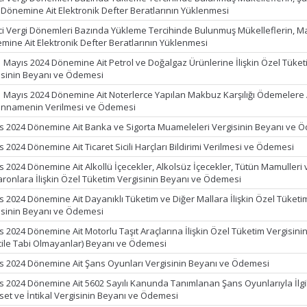
 Dönemine Ait Elektronik Defter Beratlarının Yüklenmesi
ci Vergi Dönemleri Bazında Yükleme Tercihinde Bulunmuş Mükelleflerin, M
mine Ait Elektronik Defter Beratlarının Yüklenmesi
1 Mayıs 2024 Dönemine Ait Petrol ve Doğalgaz Ürünlerine İlişkin Özel Tüket
isinin Beyanı ve Ödemesi
1 Mayıs 2024 Dönemine Ait Noterlerce Yapılan Makbuz Karşılığı Ödemelere 
nnamenin Verilmesi ve Ödemesi
s 2024 Dönemine Ait Banka ve Sigorta Muameleleri Vergisinin Beyanı ve 
 2024 Dönemine Ait Ticaret Sicili Harçları Bildirimi Verilmesi ve Ödemesi
s 2024 Dönemine Ait Alkollü İçecekler, Alkolsüz İçecekler, Tütün Mamulleri 
ronlara İlişkin Özel Tüketim Vergisinin Beyanı ve Ödemesi
s 2024 Dönemine Ait Dayanıklı Tüketim ve Diğer Mallara İlişkin Özel Tüketi
isinin Beyanı ve Ödemesi
s 2024 Dönemine Ait Motorlu Taşıt Araçlarına İlişkin Özel Tüketim Vergisini
cile Tabi Olmayanlar) Beyanı ve Ödemesi
s 2024 Dönemine Ait Şans Oyunları Vergisinin Beyanı ve Ödemesi
s 2024 Dönemine Ait 5602 Sayılı Kanunda Tanımlanan Şans Oyunlarıyla İlgil
set ve İntikal Vergisinin Beyanı ve Ödemesi