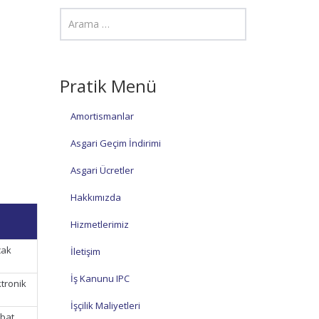
Pratik Menü
Amortismanlar
Asgari Geçim İndirimi
Asgari Ücretler
Hakkımızda
Hizmetlerimiz
cak
İletişim
İş Kanunu IPC
ktronik
İşçilik Maliyetleri
ubat