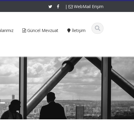
|
WebMail Erişim
larımız
Güncel Mevzuat
İletişim