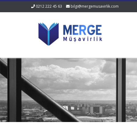
0212 222 45 63
bilgi@mergemusavirlik.com