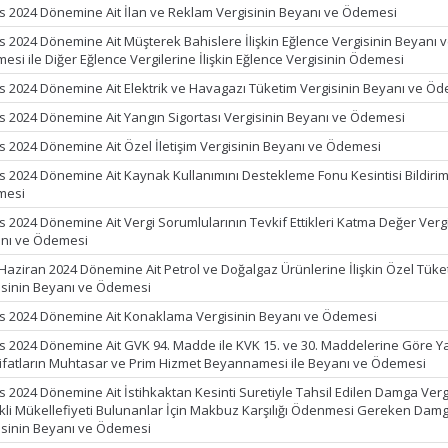
s 2024 Dönemine Ait İlan ve Reklam Vergisinin Beyanı ve Ödemesi
s 2024 Dönemine Ait Müşterek Bahislere İlişkin Eğlence Vergisinin Beyanı 
esi ile Diğer Eğlence Vergilerine İlişkin Eğlence Vergisinin Ödemesi
s 2024 Dönemine Ait Elektrik ve Havagazı Tüketim Vergisinin Beyanı ve Ö
s 2024 Dönemine Ait Yangın Sigortası Vergisinin Beyanı ve Ödemesi
s 2024 Dönemine Ait Özel İletişim Vergisinin Beyanı ve Ödemesi
s 2024 Dönemine Ait Kaynak Kullanımını Destekleme Fonu Kesintisi Bildirim
mesi
s 2024 Dönemine Ait Vergi Sorumlularının Tevkif Ettikleri Katma Değer Verg
nı ve Ödemesi
 Haziran 2024 Dönemine Ait Petrol ve Doğalgaz Ürünlerine İlişkin Özel Tüke
isinin Beyanı ve Ödemesi
s 2024 Dönemine Ait Konaklama Vergisinin Beyanı ve Ödemesi
s 2024 Dönemine Ait GVK 94. Madde ile KVK 15. ve 30. Maddelerine Göre Y
ifatların Muhtasar ve Prim Hizmet Beyannamesi ile Beyanı ve Ödemesi
s 2024 Dönemine Ait İstihkaktan Kesinti Suretiyle Tahsil Edilen Damga Vergi
kli Mükellefiyeti Bulunanlar İçin Makbuz Karşılığı Ödenmesi Gereken Dam
isinin Beyanı ve Ödemesi