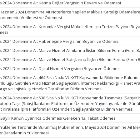
s 2024 Dönemine Ait Katma Değer Vergisinin Beyanı ve Ödemesi
 Haziran 2024 Dönemine Ait Noterlerce Yapılan Makbuz Karşılığı Ödemelere
nnamenin Verilmesi ve Ödemesi
s 2024 Dönemine Ait Kurumlar Vergisi Mükellefleri İçin Turizm Payının Beya
mesi
s 2024 Dönemine Ait Haberleşme Vergisinin Beyanı ve Ödemesi
s 2024 Dönemine Ait Mal ve Hizmet Alımlarına İlişkin Bildirim Formu (Form B
s 2024 Dönemine Ait Mal ve Hizmet Satışlarına İlişkin Bildirim Formu (Form B
s 2024 Dönemine Ait Dijital Hizmet Vergisinin Beyanı ve Ödemesi
s 2024 Dönemine Ait 464 Sıra No.lu VUKGT Kapsamında Bildirimde Bulunm
luluğu Getirilen Aracı Hizmet Sağlayıcıları, İnternet Reklamcılığı Hizmet Ara
argo ve Lojistik İşletmeleri Tarafından Bildirim Verilmesi
s 2024 Dönemine Ait 538 Sıra No.lu VUKGT Kapsamında Taşınmaz (Satış/Ki
torlu Taşıt (Satış) İlanlarını Platformları Üzerinden Yayımlayanlar ile Günüb
t Kiralama İşini Platformları Üzerinden Sağlayanlarca Bildirim Verilmesi
 Sayılı Kanun Uyarınca Ödenmesi Gereken 13. Taksit Ödemesi
k Yükleme Tercihinde Bulunmuş Mükelleflerin, Mayıs 2024 Dönemine Ait Ele
er Beratlarının Yüklenmesi