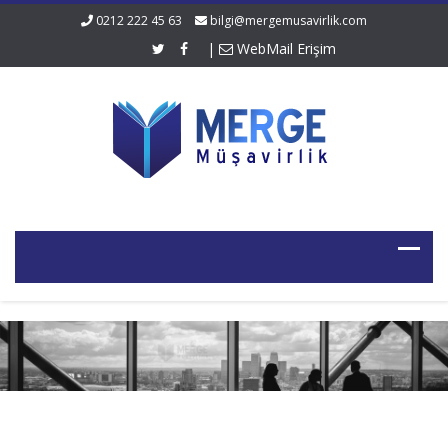
0212 222 45 63
bilgi@mergemusavirlik.com
|
WebMail Erişim