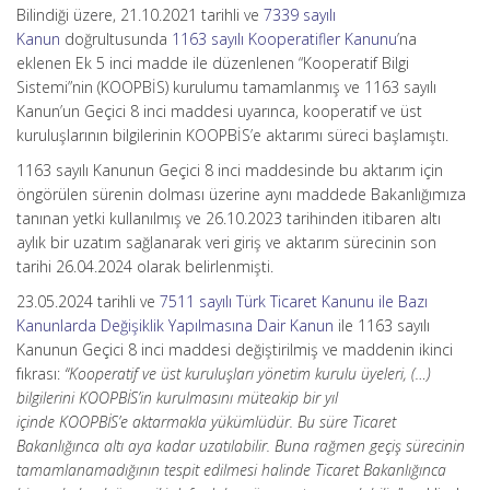
Bilindiği üzere, 21.10.2021 tarihli ve
7339 sayılı
Kanun
doğrultusunda
1163 sayılı Kooperatifler Kanunu
’na
eklenen Ek 5 inci madde ile düzenlenen “Kooperatif Bilgi
Sistemi”nin (KOOPBİS) kurulumu tamamlanmış ve 1163 sayılı
Kanun’un Geçici 8 inci maddesi uyarınca, kooperatif ve üst
kuruluşlarının bilgilerinin KOOPBİS’e aktarımı süreci başlamıştı.
1163 sayılı Kanunun Geçici 8 inci maddesinde bu aktarım için
öngörülen sürenin dolması üzerine aynı maddede Bakanlığımıza
tanınan yetki kullanılmış ve 26.10.2023 tarihinden itibaren altı
aylık bir uzatım sağlanarak veri giriş ve aktarım sürecinin son
tarihi 26.04.2024 olarak belirlenmişti.
23.05.2024 tarihli ve
7511 sayılı Türk Ticaret Kanunu ile Bazı
Kanunlarda Değişiklik Yapılmasına Dair Kanun
ile 1163 sayılı
Kanunun Geçici 8 inci maddesi değiştirilmiş ve maddenin ikinci
fıkrası:
“Kooperatif ve üst kuruluşları yönetim kurulu üyeleri, (…)
bilgilerini KOOPBİS’in kurulmasını müteakip bir yıl
içinde KOOPBİS’e aktarmakla yükümlüdür. Bu süre Ticaret
Bakanlığınca altı aya kadar uzatılabilir. Buna rağmen geçiş sürecinin
tamamlanamadığının tespit edilmesi halinde Ticaret Bakanlığınca