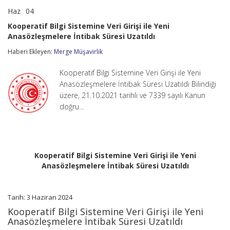
Haz
04
Kooperatif
yorumlar kapalı
Bilgi
Kooperatif Bilgi Sistemine Veri Girişi ile Yeni
Sistemine
Anasözleşmelere İntibak Süresi Uzatıldı
Veri
Girişi
Haberi Ekleyen:
Merge Müşavirlik
ile
Yeni
Anasözleşmelere
Kooperatif Bilgi Sistemine Veri Girişi ile Yeni
İntibak
Anasözleşmelere İntibak Süresi Uzatıldı Bilindiği
Süresi
üzere, 21.10.2021 tarihli ve 7339 sayılı Kanun
Uzatıldı
doğru…
için
Kooperatif Bilgi Sistemine Veri Girişi ile Yeni
Anasözleşmelere İntibak Süresi Uzatıldı
Tarih: 3 Haziran 2024
Kooperatif Bilgi Sistemine Veri Girişi ile Yeni
Anasözleşmelere İntibak Süresi Uzatıldı