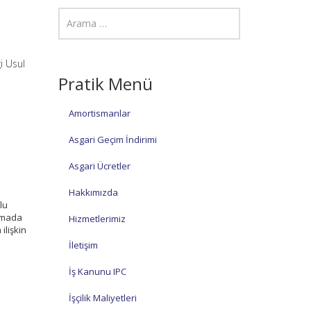
i Usul
Pratik Menü
Amortismanlar
Asgari Geçim İndirimi
Asgari Ücretler
Hakkımızda
lu
amada
Hizmetlerimiz
ilişkin
İletişim
İş Kanunu IPC
İşçilik Maliyetleri