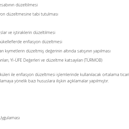
esabının düzeltilmesi
yon düzeltmesine tabi tutulması
ar ve iştiraklerin düzeltilmesi
kelleflerde enflasyon düzeltmesi
n kıymetlerin düzeltmiş değerinin altında satışının yapılması
anları, Yİ-ÜFE Değerleri ve düzeltme katsayıları (TÜRMOB)
üleri ile enflasyon düzeltmesi işlemlerinde kullanılacak ortalama ticari
ulamaya yönelik bazı hususlara ilişkin açıklamalar yapılmıştır.
 Uygulaması