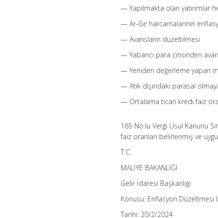
— Yapılmakta olan yatırımlar h
— Ar-Ge harcamalarının enflas
— Avansların düzeltilmesi
— Yabancı para cinsinden avansl
— Yeniden değerleme yapan mü
— Atik dışındaki parasal olmaya
— Ortalama ticari kredi faiz or
165 No.lu Vergi Usul Kanunu Sirk
faiz oranları belirlenmiş ve uyg
T.C.
MALİYE BAKANLIĞI
Gelir İdaresi Başkanlığı
Konusu: Enflasyon Düzeltmesi
Tarihi: 20/2/2024