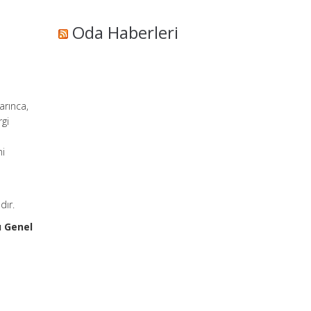
Oda Haberleri
arınca,
rgi
mi
dır.
u Genel