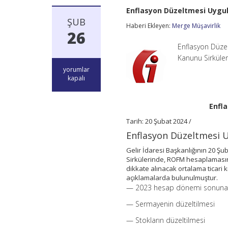
Enflasyon Düzeltmesi Uygul
ŞUB
Haberi Ekleyen:
Merge Müşavirlik
26
Enflasyon Düzel
Kanunu Sirküler
Enflasyon
yorumlar
Düzeltmesi
kapalı
Uygulaması
Hakkında
Sirküler
Enfl
için
Tarih: 20 Şubat 2024 /
Enflasyon Düzeltmesi U
Gelir İdaresi Başkanlığının 20 Ş
Sirkülerinde, ROFM hesaplaması
dikkate alınacak ortalama ticari 
açıklamalarda bulunulmuştur.
— 2023 hesap dönemi sonuna a
— Sermayenin düzeltilmesi
— Stokların düzeltilmesi