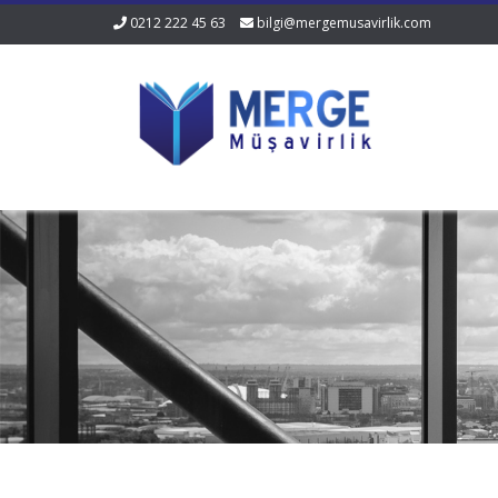
0212 222 45 63
bilgi@mergemusavirlik.com