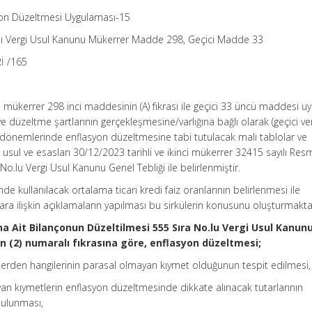
yon Düzeltmesi Uygulaması-15
yılı Vergi Usul Kanunu Mükerrer Madde 298, Geçici Madde 33
İ /165
 mükerrer 298 inci maddesinin (A) fıkrası ile geçici 33 üncü maddesi uy
üzeltme şartlarının gerçekleşmesine/varlığına bağlı olarak (geçici ve
 dönemlerinde enflasyon düzeltmesine tabi tutulacak mali tablolar ve
usul ve esasları 30/12/2023 tarihli ve ikinci mükerrer 32415 sayılı Res
o.lu Vergi Usul Kanunu Genel Tebliği ile belirlenmiştir.
e kullanılacak ortalama ticari kredi faiz oranlarının belirlenmesi ile
ra ilişkin açıklamaların yapılması bu sirkülerin konusunu oluşturmakta
 Ait Bilançonun Düzeltilmesi 555 Sıra No.lu Vergi Usul Kanun
n (2) numaralı fıkrasına göre, enflasyon düzeltmesi;
tlerden hangilerinin parasal olmayan kıymet olduğunun tespit edilmesi,
an kıymetlerin enflasyon düzeltmesinde dikkate alınacak tutarlarının
bulunması,