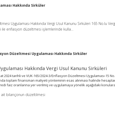
aması Hakkında Sirküler
tmesi Uygulaması Hakkında Vergi Usul Kanunu Sirküleri 165 No.lu Verg
i ile enflasyon düzeltmesi işlemlerinde kulla…
asyon Düzeltmesi Uygulaması Hakkında Sirküler
ygulaması Hakkında Vergi Usul Kanunu Sirküleri
ubat 2024 tarihli ve VUK-165/2024-3/Enflasyon Düzeltmesi Uygulaması-15 No.
nda toplam finansman maliyeti yönteminin esas alınması halinde hesapl
kredi faiz oranlarına yer verilmiş ve uygulamaya yönelik aşağıdaki konulara 
it bilançonun düzeltilmesi