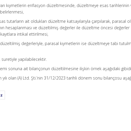
yan kıymetlerin enflasyon düzeltmesinde, düzeltmeye esas tarihlerinin 
belirlenmesi,
as tutarların ait oldukları düzeltme katsayılarıyla çarpılarak, parasal 
rının hesaplanması ve düzeltilmiş değerler ile düzeltme öncesi değerler
ayıtlara intikal ettirilmesi,
düzeltilmiş değerleriyle, parasal kıymetlerin ise düzeltmeye tabi tutul
suretiyle yapılabilecektir.
i sonuna ait bilançonun düzeltilmesine ilişkin örnek aşağıdaki gibidi
yılı olan (A) Ltd. Şti.’nin 31/12/2023 tarihli dönem sonu bilançosu aşa
ız