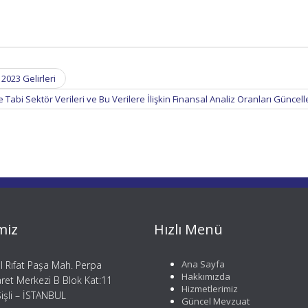
2023 Gelirleri
Tabi Sektör Verileri ve Bu Verilere İlişkin Finansal Analiz Oranları Güncel
miz
Hızlı Menü
Ana Sayfa
il Rıfat Paşa Mah. Perpa
Hakkımızda
aret Merkezi B Blok Kat:11
Hizmetlerimiz
işli – İSTANBUL
Güncel Mevzuat