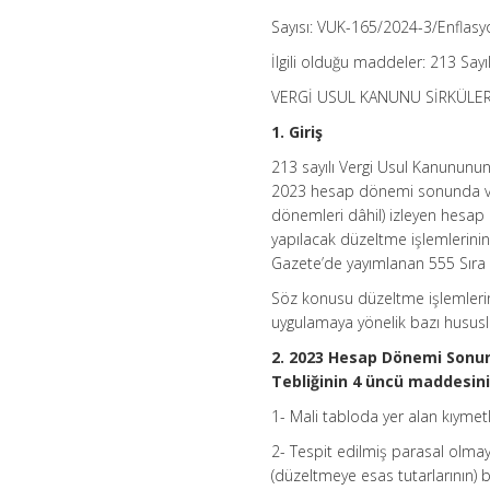
Sayısı: VUK-165/2024-3/Enflas
İlgili olduğu maddeler: 213 Sa
VERGİ USUL KANUNU SİRKÜLER
1. Giriş
213 sayılı Vergi Usul Kanununun
2023 hesap dönemi sonunda ve d
dönemleri dâhil) izleyen hesap
yapılacak düzeltme işlemlerinin 
Gazete’de yayımlanan 555 Sıra N
Söz konusu düzeltme işlemlerind
uygulamaya yönelik bazı hususla
2. 2023 Hesap Dönemi Sonuna
Tebliğinin 4 üncü maddesini
1- Mali tabloda yer alan kıyme
2- Tespit edilmiş parasal olmay
(düzeltmeye esas tutarlarının) 