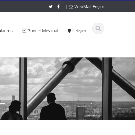
|
WebMail Erişim
larımız
Güncel Mevzuat
İletişim