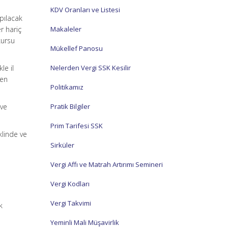
KDV Oranları ve Listesi
pılacak
r hariç
Makaleler
kursu
Mükellef Panosu
le il
Nelerden Vergi SSK Kesilir
ten
Politikamız
 ve
Pratik Bilgiler
Prim Tarifesi SSK
klinde ve
Sirküler
Vergi Affı ve Matrah Artırımı Semineri
Vergi Kodları
Vergi Takvimi
k
Yeminli Mali Müşavirlik