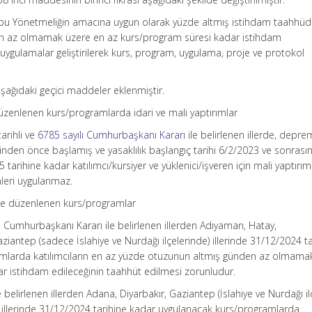
n bu Yönetmeliğin amacına uygun olarak yüzde altmış istihdam taahhü
den az olmamak üzere en az kurs/program süresi kadar istihdam
 uygulamalar geliştirilerek kurs, program, uygulama, proje ve protokol
şağıdaki geçici maddeler eklenmiştir.
zenlenen kurs/programlarda idari ve mali yaptırımlar
arihli ve
6785 sayılı Cumhurbaşkanı Kararı
ile belirlenen illerde, depre
inden önce başlamış ve yasaklılık başlangıç tarihi 6/2/2023 ve sonrası
tarihine kadar katılımcı/kursiyer ve yüklenici/işveren için mali yaptırıml
mleri uygulanmaz.
erde düzenlenen kurs/programlar
 Cumhurbaşkanı Kararı ile belirlenen illerden Adıyaman, Hatay,
antep (sadece İslahiye ve Nurdağı ilçelerinde) illerinde 31/12/2024 ta
mlarda katılımcıların en az yüzde otuzunun altmış günden az olmama
r istihdam edileceğinin taahhüt edilmesi zorunludur.
ile belirlenen illerden Adana, Diyarbakır, Gaziantep (İslahiye ve Nurdağı il
rfa illerinde 31/12/2024 tarihine kadar uygulanacak kurs/programlarda