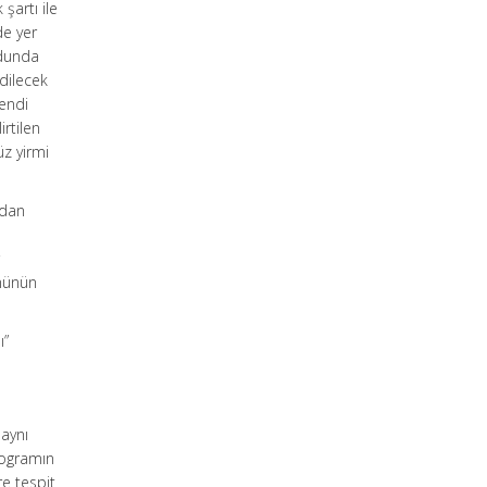
şartı ile
de yer
odunda
edilecek
kendi
irtilen
üz yirmi
ndan
r
ününün
ı”
 aynı
programın
re tespit