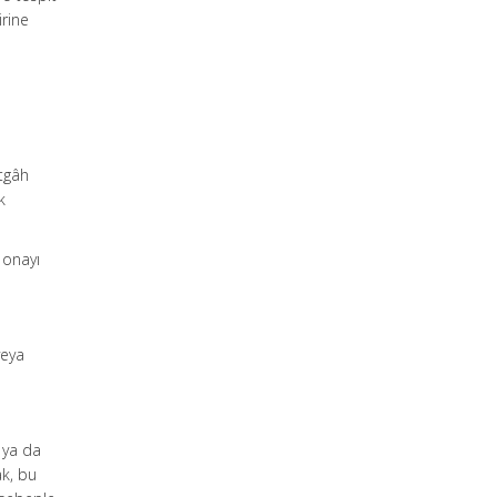
irine
etgâh
k
 onayı
veya
 ya da
ak, bu