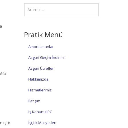
da
Pratik Menü
Amortismanlar
Asgari Geçim İndirimi
Asgari Ücretler
klik
Hakkımızda
Hizmetlerimiz
İletişim
İş Kanunu IPC
miştir.
İşçilik Maliyetleri