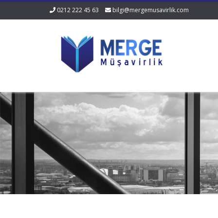
0212 222 45 63
bilgi@mergemusavirlik.com