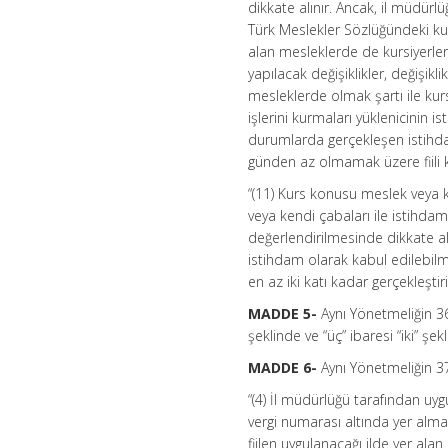
dikkate alınır. Ancak, il müdür
Türk Meslekler Sözlüğündeki ku
alan mesleklerde de kursiyerle
yapılacak değişiklikler, değişik
mesleklerde olmak şartı ile kurs
işlerini kurmaları yüklenicinin 
durumlarda gerçekleşen istihdam
günden az olmamak üzere fiili ku
“(11) Kurs konusu meslek veya k
veya kendi çabaları ile istihdam
değerlendirilmesinde dikkate alı
istihdam olarak kabul edilebilm
en az iki katı kadar gerçekleştir
MADDE 5-
Aynı Yönetmeliğin 36
şeklinde ve “üç” ibaresi “iki” şekl
MADDE 6-
Aynı Yönetmeliğin 3
“(4) İl müdürlüğü tarafından uyg
vergi numarası altında yer almak
fiilen uygulanacağı ilde yer ala