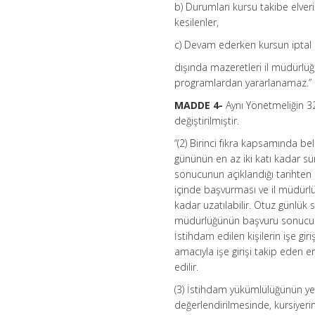
b) Durumları kursu takibe elverişl
kesilenler,
c) Devam ederken kursun iptal
dışında mazeretleri il müdürlü
programlardan yararlanamaz.”
MADDE 4-
Aynı Yönetmeliğin 32
değiştirilmiştir.
“(2) Birinci fıkra kapsamında be
gününün en az iki katı kadar sü
sonucunun açıklandığı tarihten i
içinde başvurması ve il müdür
kadar uzatılabilir. Otuz günlük 
müdürlüğünün başvuru sonucunu y
İstihdam edilen kişilerin işe gi
amacıyla işe girişi takip eden e
edilir.
(3) İstihdam yükümlülüğünün yer
değerlendirilmesinde, kursiyeri