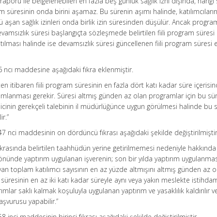
 raporu ile belgelenebilen en fazla beş günlük sağlık izni dışında, hang
m süresinin onda birini aşamaz. Bu sürenin aşımı halinde, katılımcıları
ünü aşan sağlık izinleri onda birlik izin süresinden düşülür. Ancak progra
evamsızlık süresi başlangıçta sözleşmede belirtilen fiili program süresi
tılması halinde ise devamsızlık süresi güncellenen fiili program süresi 
6 ncı maddesine aşağıdaki fıkra eklenmiştir.
ten itibaren fiili program süresinin en fazla dört katı kadar süre içerisi
anması gerekir. Süresi altmış günden az olan programlar için bu süre
enicinin gerekçeli talebinin il müdürlüğünce uygun görülmesi halinde bu 
ir.”
47 nci maddesinin on dördüncü fıkrası aşağıdaki şekilde değiştirilmiştir
ıkrasında belirtilen taahhüdün yerine getirilmemesi nedeniyle hakkında
nde yaptırım uygulanan işverenin; son bir yılda yaptırım uygulanma
n toplam katılımcı sayısının en az yüzde altmışını altmış günden az
süresinin en az iki katı kadar süreyle aynı veya yakın meslekte istihdam
ımlar saklı kalmak koşuluyla uygulanan yaptırım ve yasaklılık kaldırılır v
şvurusu yapabilir.”
8 inci maddesinin birinci fıkrası aşağıdaki şekilde değiştirilmiştir.