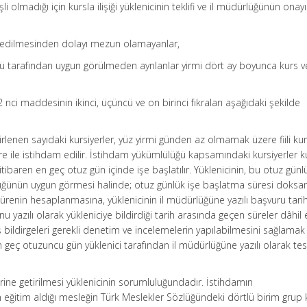
i olmadığı için kursla ilişiği yüklenicinin teklifi ve il müdürlüğünün onayı 
 edilmesinden dolayı mezun olamayanlar,
ğü tarafından uygun görülmeden ayrılanlar yirmi dört ay boyunca kurs v
 nci maddesinin ikinci, üçüncü ve on birinci fıkraları aşağıdaki şekilde
lirlenen sayıdaki kursiyerler, yüz yirmi günden az olmamak üzere fiili ku
re ile istihdam edilir. İstihdam yükümlülüğü kapsamındaki kursiyerler k
tibaren en geç otuz gün içinde işe başlatılır. Yüklenicinin, bu otuz günl
lüğünün uygun görmesi halinde; otuz günlük işe başlatma süresi doksa
sürenin hesaplanmasına, yüklenicinin il müdürlüğüne yazılı başvuru tarihi 
azılı olarak yükleniciye bildirdiği tarih arasında geçen süreler dâhil 
riş bildirgeleri gerekli denetim ve incelemelerin yapılabilmesini sağlamak
n geç otuzuncu gün yüklenici tarafından il müdürlüğüne yazılı olarak te
ine getirilmesi yüklenicinin sorumluluğundadır. İstihdamın
n eğitim aldığı mesleğin Türk Meslekler Sözlüğündeki dörtlü birim grup