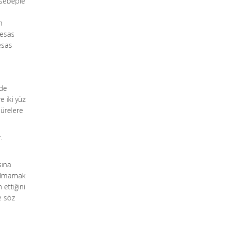
i sebeple
n
m
 esas
esas
nde
 iki yüz
sürelere
.
sına
 olmamak
 ettiğini
e söz