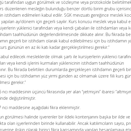
lüğü tarafından uygun görülmek ve sözleşme veya protokolde belirtilmek 
rs düzenlenen mesleğin bulunduğu benzer dörtlü birim grubu içerisin
rin istihdam edilmeleri kabul edilir. SGK mevzuatı gereğince meslek k
lik yapılan ay/dönem için geçerli sayılır. Kurs konusu meslek veya kabul 
iyerlerin yüklenici tarafından veya kendi çabaları ile istihdamları veya 
istihdam taahhüdünün değerlendirilmesinde dikkate alınır. Bu fıkrada bel
ın geçerli bir istihdam olarak kabul edilebilmesi için bu istihdamın y
rs gününün en az iki katı kadar gerçekleştirilmesi gerekir.”
abul edilecek mesleklerde olmak şartı ile kursiyerlerin yüklenici tarafı
ları veya kendi işlerini kurmaları yüklenicinin istihdam taahhüdünün
nır. Bu fıkrada belirtilen durumlarda gerçekleşen istihdamın geçerli bi
esi için bu istihdamın yüz yirmi günden az olmamak üzere fiili kurs g
ilmesi gerekir.”
 ncı maddesinin üçüncü fıkrasında yer alan “yetmişini” ibaresi “altmışın
inde değiştirilmiştir.
7 nci maddesine aşağıdaki fıkra eklenmiştir.
un görülmesi halinde işverenler bir ildeki kontenjanını başka bir ilde ve
ta olan işyerlerinden birinde kullanabilir. Ancak katılımcıların sayısı, 
n işyerine ilişkin olarak birinci fıkra kapsamında yapılan hesaplamaya gö