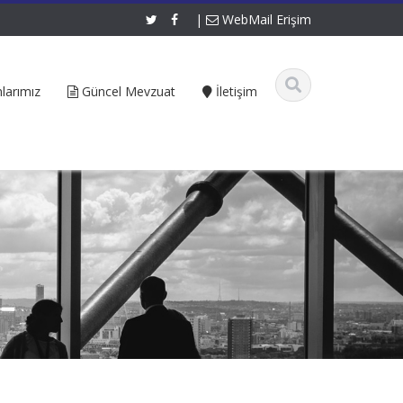
|
WebMail Erişim
larımız
Güncel Mevzuat
İletişim