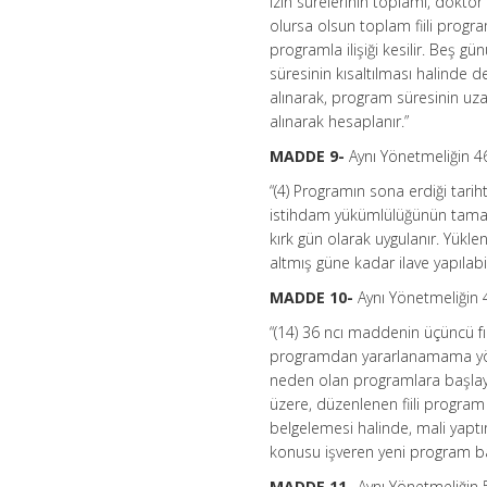
izin sürelerinin toplamı, doktor
olursa olsun toplam fiili progra
programla ilişiği kesilir. Beş g
süresinin kısaltılması halinde d
alınarak, program süresinin uza
alınarak hesaplanır.”
MADDE 9-
Aynı Yönetmeliğin 4
“(4) Programın sona erdiği tarih
istihdam yükümlülüğünün tamaml
kırk gün olarak uygulanır. Yükl
altmış güne kadar ilave yapılabil
MADDE 10-
Aynı Yönetmeliğin 
“(14) 36 ncı maddenin üçüncü f
programdan yararlanamama yönü
neden olan programlara başlaya
üzere, düzenlenen fiili program 
belgelemesi halinde, mali yaptır
konusu işveren yeni program ba
MADDE 11-
Aynı Yönetmeliğin 5