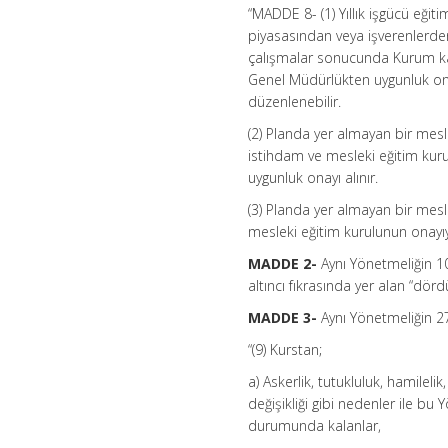
“MADDE 8- (1) Yıllık işgücü eği
piyasasından veya işverenlerden
çalışmalar sonucunda Kurum kay
Genel Müdürlükten uygunluk ona
düzenlenebilir.
(2) Planda yer almayan bir mesl
istihdam ve mesleki eğitim kuru
uygunluk onayı alınır.
(3) Planda yer almayan bir mesle
mesleki eğitim kurulunun onayıyl
MADDE 2-
Aynı Yönetmeliğin 10
altıncı fıkrasında yer alan “dörd
MADDE 3-
Aynı Yönetmeliğin 27
“(9) Kurstan;
a) Askerlik, tutukluluk, hamilel
değişikliği gibi nedenler ile bu
durumunda kalanlar,