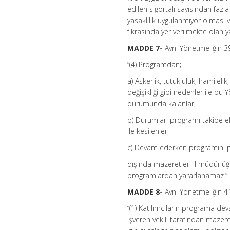
edilen sigortalı sayısından fazl
yasaklılık uygulanmıyor olması 
fıkrasında yer verilmekte olan y
MADDE 7-
Aynı Yönetmeliğin 3
“(4) Programdan;
a) Askerlik, tutukluluk, hamilel
değişikliği gibi nedenler ile bu
durumunda kalanlar,
b) Durumları programı takibe elve
ile kesilenler,
c) Devam ederken programın ip
dışında mazeretleri il müdürlüğ
programlardan yararlanamaz.”
MADDE 8-
Aynı Yönetmeliğin 41 
“(1) Katılımcıların programa dev
işveren vekili tarafından mazeret 