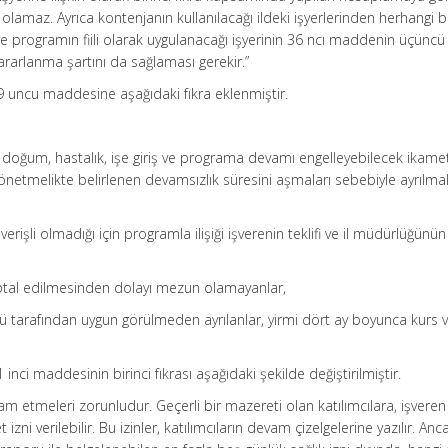
a olamaz. Ayrıca kontenjanın kullanılacağı ildeki işyerlerinden herhangi b
ve programın fiili olarak uygulanacağı işyerinin 36 ncı maddenin üçüncü
ararlanma şartını da sağlaması gerekir.”
9 uncu maddesine aşağıdaki fıkra eklenmiştir.
ik, doğum, hastalık, işe giriş ve programa devamı engelleyebilecek ikam
 Yönetmelikte belirlenen devamsızlık süresini aşmaları sebebiyle ayrılma
rişli olmadığı için programla ilişiği işverenin teklifi ve il müdürlüğünün
tal edilmesinden dolayı mezun olamayanlar,
ü tarafından uygun görülmeden ayrılanlar, yirmi dört ay boyunca kurs 
inci maddesinin birinci fıkrası aşağıdaki şekilde değiştirilmiştir.
am etmeleri zorunludur. Geçerli bir mazereti olan katılımcılara, işveren
izni verilebilir. Bu izinler, katılımcıların devam çizelgelerine yazılır. Anc