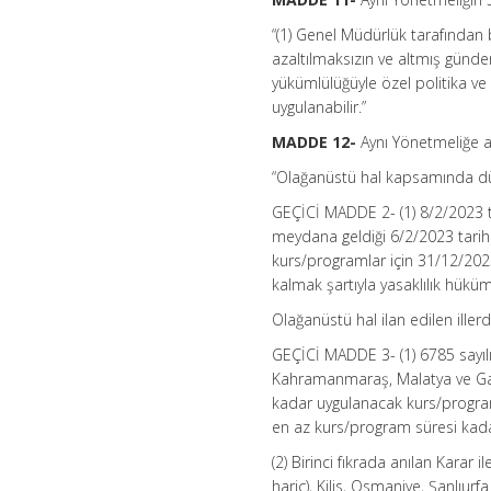
“(1) Genel Müdürlük tarafında
azaltılmaksızın ve altmış gün
yükümlülüğüyle özel politika ve
uygulanabilir.”
MADDE 12-
Aynı Yönetmeliğe a
“Olağanüstü hal kapsamında dü
GEÇİCİ MADDE 2- (1) 8/2/2023 t
meydana geldiği 6/2/2023 tarih
kurs/programlar için 31/12/2025 
kalmak şartıyla yasaklılık hükü
Olağanüstü hal ilan edilen ill
GEÇİCİ MADDE 3- (1) 6785 sayılı
Kahramanmaraş, Malatya ve Gazi
kadar uygulanacak kurs/progra
en az kurs/program süresi kada
(2) Birinci fıkrada anılan Karar 
hariç), Kilis, Osmaniye, Şanlıu