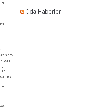
ile
Oda Haberleri
eya
rs
urs sınav
ük süre
n güne
ile il
edilmez.
slim
 kodu