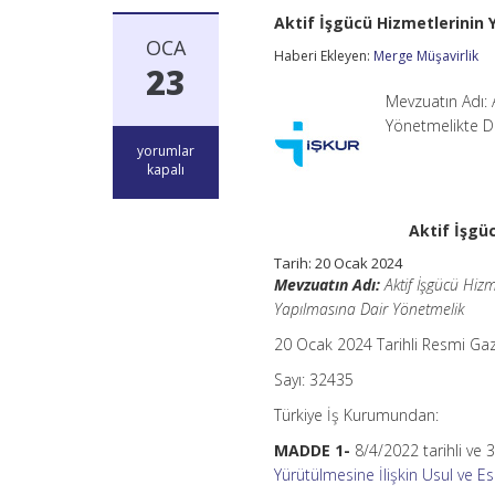
Aktif İşgücü Hizmetlerinin 
OCA
Haberi Ekleyen:
Merge Müşavirlik
23
Mevzuatın Adı: 
Yönetmelikte De
Aktif
yorumlar
İşgücü
kapalı
Hizmetlerinin
Yürütülmesine
İlişkin
Aktif İşgü
Usul
ve
Tarih: 20 Ocak 2024
Esaslar
Mevzuatın Adı:
Aktif İşgücü Hizm
için
Yapılmasına Dair Yönetmelik
20 Ocak 2024 Tarihli Resmi Ga
Sayı: 32435
Türkiye İş Kurumundan:
MADDE 1-
8/4/2022 tarihli ve
Yürütülmesine İlişkin Usul ve E