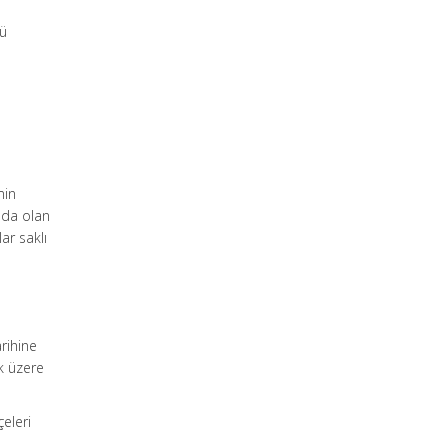
dü
min
nda olan
ar saklı
rihine
k üzere
çeleri