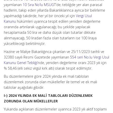
yayımlanan
10 Sıra No’lu MSUGT
’de; tebliğde yer alan parasal
hadlerin, takip eden yıllarda Bakanlıklarınca ayrıca bir belirleme
yapılmadığı takdirde, her yıl bir önceki yıl için
Vergi Usul
Kanunu
hükümleri uyarınca tespit edilen yeniden değerleme
oranında artırılarak uygulanacağı; bu şekilde yapılacak
hesaplamada 50 lira ve daha düşük olan tutarlar dikkate
alınmayacağı, 50 liradan fazla olan tutarların ise 100 liraya
yükseltileceği belirtilmiştir.
Hazine ve Maliye Bakanlığınca çıkarılan ve 25/11/2023 tarihli ve
32380 sayılı Resmi Gazetede yayımlanan
554 seri No.lu Vergi Usul
Kanunu Genel Tebliği
’nde, yeniden değerleme oranı 2023 yılı için
% 58,46 (elli sekiz virgül kırk altı) olarak tespit edilmiştir.
Bu düzenlemelere göre 2024 yılında ek mali tabloları
düzenlemek zorunda olan mükellefler ile temel ve ek mali
tablolar aşağıdaki gibidir.
I-) 2024 YILINDA EK MALİ TABLOLARI DÜZENLEMEK
ZORUNDA OLAN MÜKELLEFLER
Yukarıda açıklanan düzenlemeler uyarınca 2023 yılı aktif toplamı