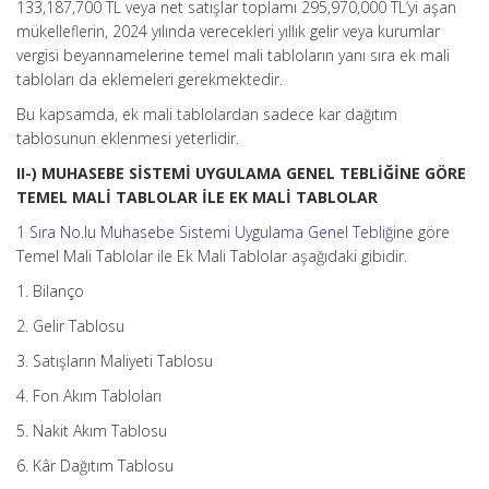
133,187,700 TL veya net satışlar toplamı 295,970,000 TL’yi aşan
mükelleflerin, 2024 yılında verecekleri yıllık gelir veya kurumlar
vergisi beyannamelerine temel mali tabloların yanı sıra ek mali
tabloları da eklemeleri gerekmektedir.
Bu kapsamda, ek mali tablolardan sadece kar dağıtım
tablosunun eklenmesi yeterlidir.
II-) MUHASEBE SİSTEMİ UYGULAMA GENEL TEBLİĞİNE GÖRE
TEMEL MALİ TABLOLAR İLE EK MALİ TABLOLAR
1 Sıra No.lu Muhasebe Sistemi Uygulama Genel Tebliği
ne göre
Temel Mali Tablolar ile Ek Mali Tablolar aşağıdaki gibidir.
1. Bilanço
2. Gelir Tablosu
3. Satışların Maliyeti Tablosu
4. Fon Akım Tabloları
5. Nakit Akım Tablosu
6. Kâr Dağıtım Tablosu