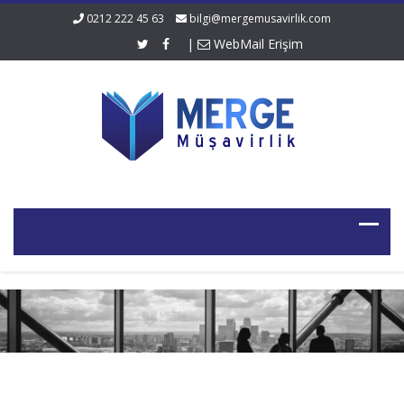
0212 222 45 63
bilgi@mergemusavirlik.com
|
WebMail Erişim