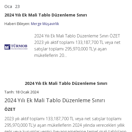
Oca
23
2024
yorumlar kapalı
Yılı
2024 Yılı Ek Mali Tablo Düzenleme Sınırı
Ek
Mali
Haberi Ekleyen:
Merge Müşavirlik
Tablo
Düzenleme
2024 Yılı Ek Mali Tablo Düzenleme Sınırı ÖZET
Sınırı
için
2023 yılı aktif toplamı 133,187,700 TL veya net
satışlar toplamı 295,970,000 TL’yi aşan
mükelleflerin 20…
2024 Yılı Ek Mali Tablo Düzenleme Sınırı
Tarih: 18 Ocak 2024
2024 Yılı Ek Mali Tablo Düzenleme Sınırı
ÖZET
2023 yılı aktif toplamı 133,187,700 TL veya net satışlar toplamı
295,970,000 TL’yi aşan mükelleflerin 2024 yılında verecekleri yıllık
gelir veya kurumlar vergisi beyannamelerine temel mali tabloların