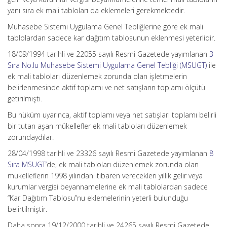
yanı sıra ek mali tabloları da eklemeleri gerekmektedir.
Muhasebe Sistemi Uygulama Genel Tebliğlerine göre ek mali
tablolardan sadece kar dağıtım tablosunun eklenmesi yeterlidir.
18/09/1994 tarihli ve 22055 sayılı Resmi Gazetede yayımlanan
3
Sıra No.lu Muhasebe Sistemi Uygulama Genel Tebliği (MSUGT)
ile
ek mali tabloları düzenlemek zorunda olan işletmelerin
belirlenmesinde aktif toplamı ve net satışların toplamı ölçütü
getirilmişti.
Bu hüküm uyarınca, aktif toplamı veya net satışları toplamı belirli
bir tutarı aşan mükellefler ek mali tabloları düzenlemek
zorundaydılar.
28/04/1998 tarihli ve 23326 sayılı Resmi Gazetede yayımlanan
8
Sıra MSUGT’
de, ek mali tabloları düzenlemek zorunda olan
mükelleflerin 1998 yılından itibaren verecekleri yıllık gelir veya
kurumlar vergisi beyannamelerine ek mali tablolardan sadece
“Kar Dağıtım Tablosu”nu eklemelerinin yeterli bulunduğu
belirtilmiştir.
Daha sonra 19/12/2000 tarihli ve 24265 sayılı Resmi Gazetede