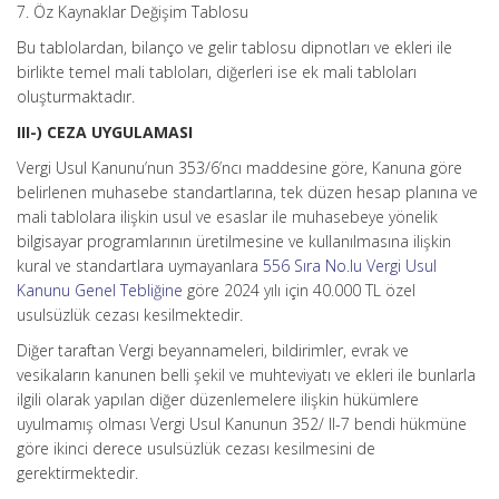
7. Öz Kaynaklar Değişim Tablosu
Bu tablolardan, bilanço ve gelir tablosu dipnotları ve ekleri ile
birlikte temel mali tabloları, diğerleri ise ek mali tabloları
oluşturmaktadır.
III-) CEZA UYGULAMASI
Vergi Usul Kanunu’nun 353/6’ncı maddesine göre, Kanuna göre
belirlenen muhasebe standartlarına, tek düzen hesap planına ve
mali tablolara ilişkin usul ve esaslar ile muhasebeye yönelik
bilgisayar programlarının üretilmesine ve kullanılmasına ilişkin
kural ve standartlara uymayanlara
556 Sıra No.lu Vergi Usul
Kanunu Genel Tebliğine
göre 2024 yılı için 40.000 TL özel
usulsüzlük cezası kesilmektedir.
Diğer taraftan Vergi beyannameleri, bildirimler, evrak ve
vesikaların kanunen belli şekil ve muhteviyatı ve ekleri ile bunlarla
ilgili olarak yapılan diğer düzenlemelere ilişkin hükümlere
uyulmamış olması Vergi Usul Kanunun 352/ II-7 bendi hükmüne
göre ikinci derece usulsüzlük cezası kesilmesini de
gerektirmektedir.