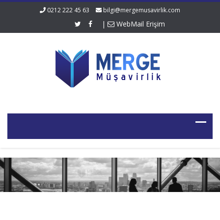
0212 222 45 63
bilgi@mergemusavirlik.com
|
WebMail Erişim