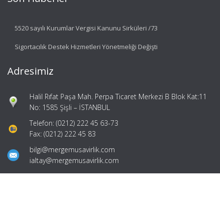
5520 sayılı Kurumlar Vergisi Kanunu Sirküleri /73
Sigortacılık Destek Hizmetleri Yönetmeliği Değişti
Adresimiz
Halil Rıfat Paşa Mah. Perpa Ticaret Merkezi B Blok Kat:11
No: 1585 Şişli – İSTANBUL
Telefon: (0212) 222 45 63-73
Fax: (0212) 222 45 83
bilgi@mergemusavirlik.com
ialtay@mergemusavirlik.com
Hızlı Menü
Ana Sayfa
Hakkımızda