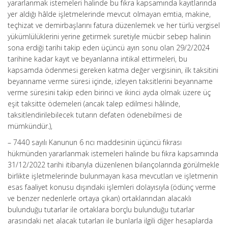
yararlanmak istemeleri halinde bu fıkra kapsamında kayıtlarında
yer aldığı hâlde işletmelerinde mevcut olmayan emtia, makine,
teçhizat ve demirbaşlarını fatura düzenlemek ve her türlü vergisel
yükümlülüklerini yerine getirmek suretiyle mücbir sebep halinin
sona erdiği tarihi takip eden üçüncü ayın sonu olan 29/2/2024
tarihine kadar kayıt ve beyanlarına intikal ettirmeleri, bu
kapsamda ödenmesi gereken katma değer vergisinin, ilk taksitini
beyanname verme süresi içinde, izleyen taksitlerini beyanname
verme süresini takip eden birinci ve ikinci ayda olmak üzere üç
eşit taksitte ödemeleri (ancak talep edilmesi hâlinde,
taksitlendirilebilecek tutarın defaten ödenebilmesi de
mümkündür.),
– 7440 sayılı Kanunun 6 ncı maddesinin üçüncü fıkrası
hükmünden yararlanmak istemeleri halinde bu fıkra kapsamında
31/12/2022 tarihi itibarıyla düzenlenen bilançolarında görülmekle
birlikte işletmelerinde bulunmayan kasa mevcutları ve işletmenin
esas faaliyet konusu dışındaki işlemleri dolayısıyla (ödünç verme
ve benzer nedenlerle ortaya çıkan) ortaklarından alacaklı
bulunduğu tutarlar ile ortaklara borçlu bulunduğu tutarlar
arasındaki net alacak tutarları ile bunlarla ilgili diğer hesaplarda