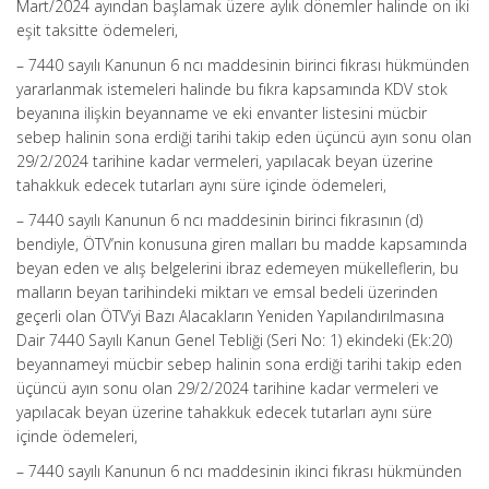
Mart/2024 ayından başlamak üzere aylık dönemler halinde on iki
eşit taksitte ödemeleri,
– 7440 sayılı Kanunun 6 ncı maddesinin birinci fıkrası hükmünden
yararlanmak istemeleri halinde bu fıkra kapsamında KDV stok
beyanına ilişkin beyanname ve eki envanter listesini mücbir
sebep halinin sona erdiği tarihi takip eden üçüncü ayın sonu olan
29/2/2024 tarihine kadar vermeleri, yapılacak beyan üzerine
tahakkuk edecek tutarları aynı süre içinde ödemeleri,
– 7440 sayılı Kanunun 6 ncı maddesinin birinci fıkrasının (d)
bendiyle, ÖTV’nin konusuna giren malları bu madde kapsamında
beyan eden ve alış belgelerini ibraz edemeyen mükelleflerin, bu
malların beyan tarihindeki miktarı ve emsal bedeli üzerinden
geçerli olan ÖTV’yi Bazı Alacakların Yeniden Yapılandırılmasına
Dair 7440 Sayılı Kanun Genel Tebliği (Seri No: 1) ekindeki (Ek:20)
beyannameyi mücbir sebep halinin sona erdiği tarihi takip eden
üçüncü ayın sonu olan 29/2/2024 tarihine kadar vermeleri ve
yapılacak beyan üzerine tahakkuk edecek tutarları aynı süre
içinde ödemeleri,
– 7440 sayılı Kanunun 6 ncı maddesinin ikinci fıkrası hükmünden