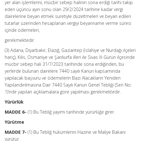
yer alan işlemlerini, mücbir sebep halinin sona erdiği tarihi takip
eden üçüncü ayın sonu olan 29/2/2024 tarihine kadar vergi
dairelerine beyan etmek suretiyle düzeltmeleri ve beyan edilen
tutarlar üzerinden hesaplanan vergiyi beyanname verme süresi
içinde ödemeleri,
gerekmektedir.
(3) Adana, Diyarbakır, Elazığ, Gaziantep (İslahiye ve Nurdağı ilçeleri
hariç), Kilis, Osmaniye ve Şanlıurfa illeri ile Sivas İli Gürün ilçesinde
mücbir sebep hali 31/7/2023 tarihinde sona erdiğinden, bu
yerlerde bulunan dairelere 7440 sayılı Kanun kapsamında
yapılacak başvuru ve ödemelerin Bazı Alacakların Yeniden
Yapılandırılmasına Dair 7440 Sayılı Kanun Genel Tebliği (Seri No:
1)’nde yapılan açıklamalara göre yapılması gerekmektedir.
Yürürlük
MADDE 6-
(1) Bu Tebliğ yayımı tarihinde yürürlüğe girer.
Yürütme
MADDE 7-
(1) Bu Tebliğ hükümlerini Hazine ve Maliye Bakanı
yürütür.