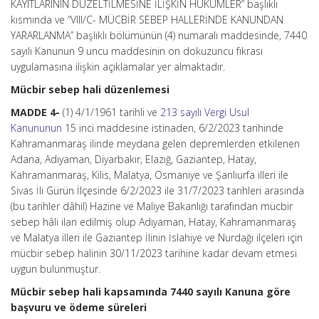
KAYITLARININ DÜZELTİLMESİNE İLİŞKİN HÜKÜMLER” başlıklı
kısmında ve “VIII/C- MÜCBİR SEBEP HALLERİNDE KANUNDAN
YARARLANMA” başlıklı bölümünün (4) numaralı maddesinde, 7440
sayılı Kanunun 9 uncu maddesinin on dokuzuncu fıkrası
uygulamasına ilişkin açıklamalar yer almaktadır.
Mücbir sebep hali düzenlemesi
MADDE 4-
(1) 4/1/1961 tarihli ve
213 sayılı Vergi Usul
Kanununun
15 inci maddesine istinaden, 6/2/2023 tarihinde
Kahramanmaraş ilinde meydana gelen depremlerden etkilenen
Adana, Adıyaman, Diyarbakır, Elazığ, Gaziantep, Hatay,
Kahramanmaraş, Kilis, Malatya, Osmaniye ve Şanlıurfa illeri ile
Sivas İli Gürün İlçesinde 6/2/2023 ile 31/7/2023 tarihleri arasında
(bu tarihler dâhil) Hazine ve Maliye Bakanlığı tarafından mücbir
sebep hâli ilan edilmiş olup Adıyaman, Hatay, Kahramanmaraş
ve Malatya illeri ile Gaziantep İlinin İslahiye ve Nurdağı ilçeleri için
mücbir sebep halinin 30/11/2023 tarihine kadar devam etmesi
uygun bulunmuştur.
Mücbir sebep hali kapsamında 7440 sayılı Kanuna göre
başvuru ve ödeme süreleri