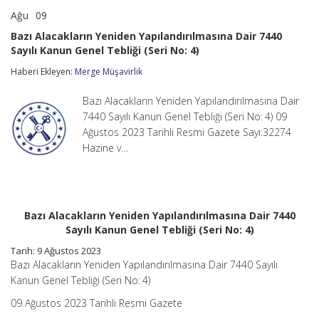
Ağu
09
Bazı
yorumlar kapalı
Alacakların
Bazı Alacakların Yeniden Yapılandırılmasına Dair 7440
Yeniden
Sayılı Kanun Genel Tebliği (Seri No: 4)
Yapılandırılmasına
Dair
Haberi Ekleyen:
Merge Müşavirlik
7440
Sayılı
Kanun
Bazı Alacakların Yeniden Yapılandırılmasına Dair
Genel
7440 Sayılı Kanun Genel Tebliği (Seri No: 4) 09
Tebliği
Ağustos 2023 Tarihli Resmi Gazete Sayı:32274
(Seri
Hazine v…
No:
4)
için
Bazı Alacakların Yeniden Yapılandırılmasına Dair 7440
Sayılı Kanun Genel Tebliği (Seri No: 4)
Tarih: 9 Ağustos 2023
Bazı Alacakların Yeniden Yapılandırılmasına Dair 7440 Sayılı
Kanun Genel Tebliği (Seri No: 4)
09 Ağustos 2023 Tarihli Resmi Gazete