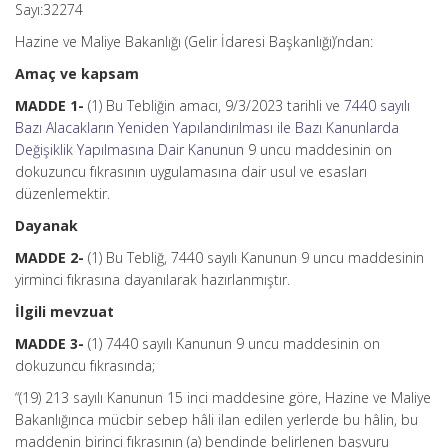
Sayı:32274
Hazine ve Maliye Bakanlığı (Gelir İdaresi Başkanlığı)’ndan:
Amaç ve kapsam
MADDE 1-
(1) Bu Tebliğin amacı, 9/3/2023 tarihli ve
7440 sayılı
Bazı Alacakların Yeniden Yapılandırılması ile Bazı Kanunlarda
Değişiklik Yapılmasına Dair Kanunun
9 uncu maddesinin on
dokuzuncu fıkrasının uygulamasına dair usul ve esasları
düzenlemektir.
Dayanak
MADDE 2-
(1) Bu Tebliğ, 7440 sayılı Kanunun 9 uncu maddesinin
yirminci fıkrasına dayanılarak hazırlanmıştır.
İlgili mevzuat
MADDE 3-
(1) 7440 sayılı Kanunun 9 uncu maddesinin on
dokuzuncu fıkrasında;
“(19) 213 sayılı Kanunun 15 inci maddesine göre, Hazine ve Maliye
Bakanlığınca mücbir sebep hâli ilan edilen yerlerde bu hâlin, bu
maddenin birinci fıkrasının (a) bendinde belirlenen başvuru