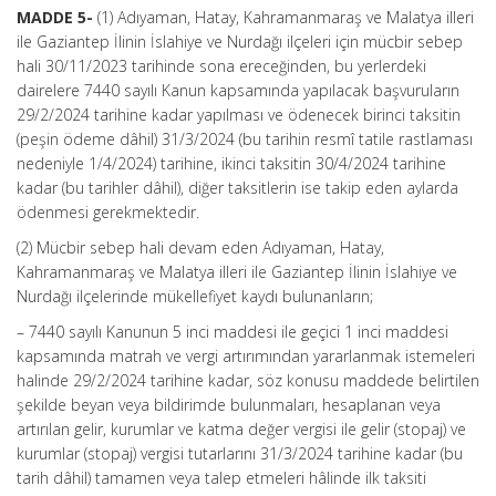
MADDE 5-
(1) Adıyaman, Hatay, Kahramanmaraş ve Malatya illeri
ile Gaziantep İlinin İslahiye ve Nurdağı ilçeleri için mücbir sebep
hali 30/11/2023 tarihinde sona ereceğinden, bu yerlerdeki
dairelere 7440 sayılı Kanun kapsamında yapılacak başvuruların
29/2/2024 tarihine kadar yapılması ve ödenecek birinci taksitin
(peşin ödeme dâhil) 31/3/2024 (bu tarihin resmî tatile rastlaması
nedeniyle 1/4/2024) tarihine, ikinci taksitin 30/4/2024 tarihine
kadar (bu tarihler dâhil), diğer taksitlerin ise takip eden aylarda
ödenmesi gerekmektedir.
(2) Mücbir sebep hali devam eden Adıyaman, Hatay,
Kahramanmaraş ve Malatya illeri ile Gaziantep İlinin İslahiye ve
Nurdağı ilçelerinde mükellefiyet kaydı bulunanların;
– 7440 sayılı Kanunun 5 inci maddesi ile geçici 1 inci maddesi
kapsamında matrah ve vergi artırımından yararlanmak istemeleri
halinde 29/2/2024 tarihine kadar, söz konusu maddede belirtilen
şekilde beyan veya bildirimde bulunmaları, hesaplanan veya
artırılan gelir, kurumlar ve katma değer vergisi ile gelir (stopaj) ve
kurumlar (stopaj) vergisi tutarlarını 31/3/2024 tarihine kadar (bu
tarih dâhil) tamamen veya talep etmeleri hâlinde ilk taksiti