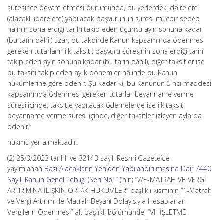
süresince devam etmesi durumunda, bu yerlerdeki dairelere
(alacaklı idarelere) yapılacak başvurunun süresi mücbir sebep
hâlinin sona erdiği tarihi takip eden üçüncü ayın sonuna kadar
(bu tarih dâhil) uzar, bu takdirde Kanun kapsamında ödenmesi
gereken tutarların ilk taksiti; başvuru süresinin sona erdiği tarihi
takip eden ayın sonuna kadar (bu tarih dâhil), diğer taksitler ise
bu taksiti takip eden aylık dönemler hâlinde bu Kanun
hükümlerine göre ödenir. Şu kadar ki, bu Kanunun 6 ncı maddesi
kapsamında ödenmesi gereken tutarlar beyanname verme
süresi içinde, taksitle yapılacak ödemelerde ise ilk taksit
beyanname verme süresi içinde, diğer taksitler izleyen aylarda
ödenir.”
hükmü yer almaktadır.
(2) 25/3/2023 tarihli ve 32143 sayılı Resmî Gazete’de
yayımlanan
Bazı Alacakların Yeniden Yapılandırılmasına Dair 7440
Sayılı Kanun Genel Tebliği (Seri No: 1)
’nin; “V/E-MATRAH VE VERGİ
ARTIRIMINA İLİŞKİN ORTAK HÜKÜMLER” başlıklı kısmının “1-Matrah
ve Vergi Artırımı ile Matrah Beyanı Dolayısıyla Hesaplanan
Vergilerin Ödenmesi” alt başlıklı bölümünde, “VI- İŞLETME