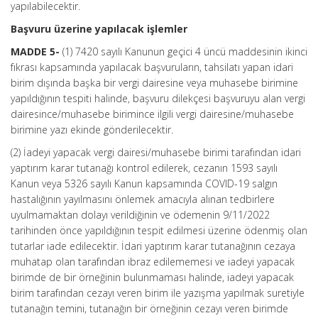
yapılabilecektir.
Başvuru üzerine yapılacak işlemler
MADDE 5-
(1) 7420 sayılı Kanunun geçici 4 üncü maddesinin ikinci
fıkrası kapsamında yapılacak başvuruların, tahsilatı yapan idari
birim dışında başka bir vergi dairesine veya muhasebe birimine
yapıldığının tespiti halinde, başvuru dilekçesi başvuruyu alan vergi
dairesince/muhasebe birimince ilgili vergi dairesine/muhasebe
birimine yazı ekinde gönderilecektir.
(2) İadeyi yapacak vergi dairesi/muhasebe birimi tarafından idari
yaptırım karar tutanağı kontrol edilerek, cezanın 1593 sayılı
Kanun veya 5326 sayılı Kanun kapsamında COVID-19 salgın
hastalığının yayılmasını önlemek amacıyla alınan tedbirlere
uyulmamaktan dolayı verildiğinin ve ödemenin 9/11/2022
tarihinden önce yapıldığının tespit edilmesi üzerine ödenmiş olan
tutarlar iade edilecektir. İdari yaptırım karar tutanağının cezaya
muhatap olan tarafından ibraz edilememesi ve iadeyi yapacak
birimde de bir örneğinin bulunmaması halinde, iadeyi yapacak
birim tarafından cezayı veren birim ile yazışma yapılmak suretiyle
tutanağın temini, tutanağın bir örneğinin cezayı veren birimde