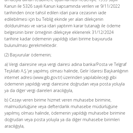
Kanun ile 5326 sayılı Kanun kapsamında verilen ve 9/11/2022
tarihinden önce tahsil edilen idari para cezasının iade
edilebilmesi için bu Tebliğ ekinde yer alan dilekçenin
doldurulması ve varsa idari yaptırım karar tutanağı ile ödeme
belgesinin birer örneğinin dilekçeye eklenerek 31/12/2024
tarihine kadar ödemenin yapıldığı idari birime başvuruda
bulunulması gerekmektedir.
(2) Başvurular ödemenin;
a) Vergi dairesine veya vergi dairesi adına banka/Posta ve Telgraf
Teşkilatı A.Ş.’ye yapılmış olması halinde, Gelir İdaresi Başkanlığının
internet adresi (www.gib.gov.tr) üzerinden yapılabileceği gibi
ödemenin yapıldığı vergi dairesine doğrudan veya posta yoluyla
ya da diğer vergi daireleri aracılığıyla,
b) Cezayı veren birime hizmet veren muhasebe birimine,
malmüdürlüğüne veya defterdarlık muhasebe müdürlüğüne
yapılmış olması halinde, ödemenin yapıldığı muhasebe birimine
doğrudan veya posta yoluyla ya da diğer muhasebe birimleri
aracılığıyla,