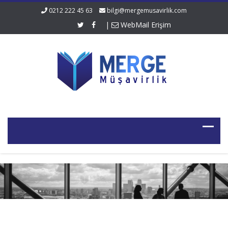
0212 222 45 63
bilgi@mergemusavirlik.com
|
WebMail Erişim