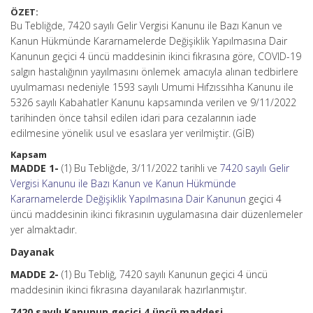
ÖZET:
Bu Tebliğde, 7420 sayılı Gelir Vergisi Kanunu ile Bazı Kanun ve
Kanun Hükmünde Kararnamelerde Değişiklik Yapılmasına Dair
Kanunun geçici 4 üncü maddesinin ikinci fıkrasına göre, COVID-19
salgın hastalığının yayılmasını önlemek amacıyla alınan tedbirlere
uyulmaması nedeniyle 1593 sayılı Umumi Hıfzıssıhha Kanunu ile
5326 sayılı Kabahatler Kanunu kapsamında verilen ve 9/11/2022
tarihinden önce tahsil edilen idari para cezalarının iade
edilmesine yönelik usul ve esaslara yer verilmiştir. (GİB)
Kapsam
MADDE 1-
(1) Bu Tebliğde, 3/11/2022 tarihli ve
7420 sayılı Gelir
Vergisi Kanunu ile Bazı Kanun ve Kanun Hükmünde
Kararnamelerde Değişiklik Yapılmasına Dair Kanunun
geçici 4
üncü maddesinin ikinci fıkrasının uygulamasına dair düzenlemeler
yer almaktadır.
Dayanak
MADDE 2-
(1) Bu Tebliğ, 7420 sayılı Kanunun geçici 4 üncü
maddesinin ikinci fıkrasına dayanılarak hazırlanmıştır.
7420 sayılı Kanunun geçici 4 üncü maddesi