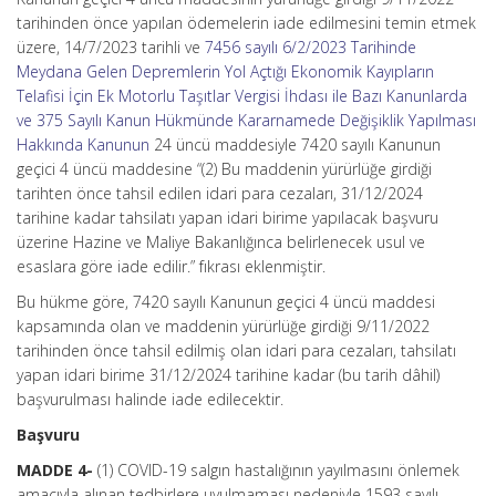
tarihinden önce yapılan ödemelerin iade edilmesini temin etmek
üzere, 14/7/2023 tarihli ve
7456 sayılı 6/2/2023 Tarihinde
Meydana Gelen Depremlerin Yol Açtığı Ekonomik Kayıpların
Telafisi İçin Ek Motorlu Taşıtlar Vergisi İhdası ile Bazı Kanunlarda
ve 375 Sayılı Kanun Hükmünde Kararnamede Değişiklik Yapılması
Hakkında Kanunun
24 üncü maddesiyle 7420 sayılı Kanunun
geçici 4 üncü maddesine “(2) Bu maddenin yürürlüğe girdiği
tarihten önce tahsil edilen idari para cezaları, 31/12/2024
tarihine kadar tahsilatı yapan idari birime yapılacak başvuru
üzerine Hazine ve Maliye Bakanlığınca belirlenecek usul ve
esaslara göre iade edilir.” fıkrası eklenmiştir.
Bu hükme göre, 7420 sayılı Kanunun geçici 4 üncü maddesi
kapsamında olan ve maddenin yürürlüğe girdiği 9/11/2022
tarihinden önce tahsil edilmiş olan idari para cezaları, tahsilatı
yapan idari birime 31/12/2024 tarihine kadar (bu tarih dâhil)
başvurulması halinde iade edilecektir.
Başvuru
MADDE 4-
(1) COVID-19 salgın hastalığının yayılmasını önlemek
amacıyla alınan tedbirlere uyulmaması nedeniyle 1593 sayılı