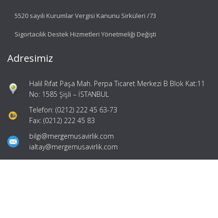
5520 sayılı Kurumlar Vergisi Kanunu Sirküleri /73
Sigortacılık Destek Hizmetleri Yönetmeliği Değişti
Adresimiz
Halil Rıfat Paşa Mah. Perpa Ticaret Merkezi B Blok Kat:11
No: 1585 Şişli – İSTANBUL
Telefon: (0212) 222 45 63-73
Fax: (0212) 222 45 83
bilgi@mergemusavirlik.com
ialtay@mergemusavirlik.com
Hızlı Menü
Ana Sayfa
Hakkımızda
Hizmetlerimiz