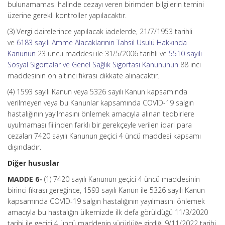
bulunamaması halinde cezayı veren birimden bilgilerin temini
üzerine gerekli kontroller yapılacaktır.
(3) Vergi dairelerince yapılacak iadelerde, 21/7/1953 tarihli
ve
6183 sayılı Amme Alacaklarının Tahsil Usulü Hakkında
Kanunun
23 üncü maddesi ile 31/5/2006 tarihli ve
5510 sayılı
Sosyal Sigortalar ve Genel Sağlık Sigortası Kanununun
88 inci
maddesinin on altıncı fıkrası dikkate alınacaktır.
(4) 1593 sayılı Kanun veya 5326 sayılı Kanun kapsamında
verilmeyen veya bu Kanunlar kapsamında COVID-19 salgın
hastalığının yayılmasını önlemek amacıyla alınan tedbirlere
uyulmaması fiilinden farklı bir gerekçeyle verilen idari para
cezaları 7420 sayılı Kanunun geçici 4 üncü maddesi kapsamı
dışındadır.
Diğer hususlar
MADDE 6-
(1) 7420 sayılı Kanunun geçici 4 üncü maddesinin
birinci fıkrası gereğince, 1593 sayılı Kanun ile 5326 sayılı Kanun
kapsamında COVID-19 salgın hastalığının yayılmasını önlemek
amacıyla bu hastalığın ülkemizde ilk defa görüldüğü 11/3/2020
tarihi ile geçici 4 üncü maddenin yürürlüğe girdiği 9/11/2022 tarihi