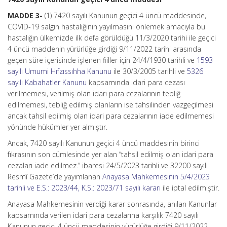
MADDE 3-
(1) 7420 sayılı Kanunun geçici 4 üncü maddesinde,
COVID-19 salgın hastalığının yayılmasını önlemek amacıyla bu
hastalığın ülkemizde ilk defa görüldüğü 11/3/2020 tarihi ile geçici
4 üncü maddenin yürürlüğe girdiği 9/11/2022 tarihi arasında
geçen süre içerisinde işlenen fiiller için 24/4/1930 tarihli ve
1593
sayılı Umumi Hıfzıssıhha Kanunu
ile 30/3/2005 tarihli ve
5326
sayılı Kabahatler Kanunu
kapsamında idari para cezası
verilmemesi, verilmiş olan idari para cezalarının tebliğ
edilmemesi, tebliğ edilmiş olanların ise tahsilinden vazgeçilmesi
ancak tahsil edilmiş olan idari para cezalarının iade edilmemesi
yönünde hükümler yer almıştır.
Ancak, 7420 sayılı Kanunun geçici 4 üncü maddesinin birinci
fıkrasının son cümlesinde yer alan “tahsil edilmiş olan idari para
cezaları iade edilmez.” ibaresi 24/5/2023 tarihli ve 32200 sayılı
Resmî Gazete’de yayımlanan
Anayasa Mahkemesinin 5/4/2023
tarihli ve E.S.: 2023/44, K.S.: 2023/71 sayılı kararı
ile iptal edilmiştir.
Anayasa Mahkemesinin verdiği karar sonrasında, anılan Kanunlar
kapsamında verilen idari para cezalarına karşılık 7420 sayılı
Kanunun geçici 4 üncü maddesinin yürürlüğe girdiği 9/11/2022