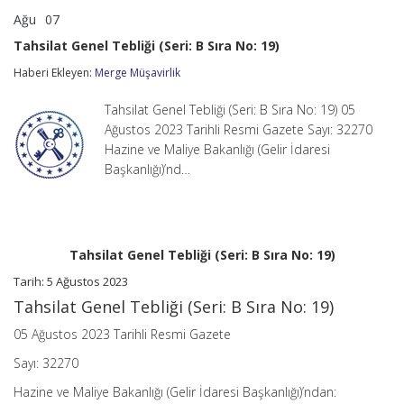
Ağu
07
Tahsilat
yorumlar kapalı
Genel
Tahsilat Genel Tebliği (Seri: B Sıra No: 19)
Tebliği
(Seri:
Haberi Ekleyen:
Merge Müşavirlik
B
Sıra
Tahsilat Genel Tebliği (Seri: B Sıra No: 19) 05
No:
19)
Ağustos 2023 Tarihli Resmi Gazete Sayı: 32270
için
Hazine ve Maliye Bakanlığı (Gelir İdaresi
Başkanlığı)’nd…
Tahsilat Genel Tebliği (Seri: B Sıra No: 19)
Tarih: 5 Ağustos 2023
Tahsilat Genel Tebliği (Seri: B Sıra No: 19)
05 Ağustos 2023 Tarihli Resmi Gazete
Sayı: 32270
Hazine ve Maliye Bakanlığı (Gelir İdaresi Başkanlığı)’ndan: