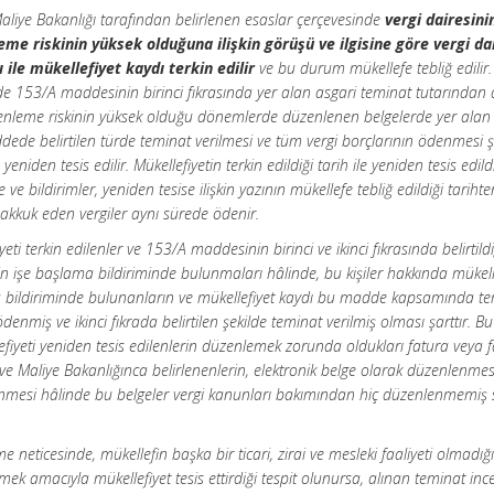
liye Bakanlığı tarafından belirlenen esaslar çerçevesinde
vergi dairesini
me riskinin yüksek olduğuna ilişkin görüşü ve ilgisine göre vergi da
ile mükellefiyet kaydı terkin edilir
ve bu durum mükellefe tebliğ edilir.
inde 153/A maddesinin birinci fıkrasında yer alan asgari teminat tutarından 
nleme riskinin yüksek olduğu dönemlerde düzenlenen belgelerde yer alan
ede belirtilen türde teminat verilmesi ve tüm vergi borçlarının ödenmesi ş
a yeniden tesis edilir. Mükellefiyetin terkin edildiği tarih ile yeniden tesis edild
 bildirimler, yeniden tesise ilişkin yazının mükellefe tebliğ edildiği tarihte
tahakkuk eden vergiler aynı sürede ödenir.
terkin edilenler ve 153/A maddesinin birinci ve ikinci fıkrasında belirtildi
ilerin işe başlama bildiriminde bulunmaları hâlinde, bu kişiler hakkında mükell
ama bildiriminde bulunanların ve mükellefiyet kaydı bu madde kapsamında te
ödenmiş ve ikinci fıkrada belirtilen şekilde teminat verilmiş olması şarttır. 
fiyeti yeniden tesis edilenlerin düzenlemek zorunda oldukları fatura veya 
e Maliye Bakanlığınca belirlenenlerin, elektronik belge olarak düzenlenmes
nmesi hâlinde bu belgeler vergi kanunları bakımından hiç düzenlenmemiş sa
 neticesinde, mükellefin başka bir ticari, zirai ve mesleki faaliyeti olmadığ
k amacıyla mükellefiyet tesis ettirdiği tespit olunursa, alınan teminat in