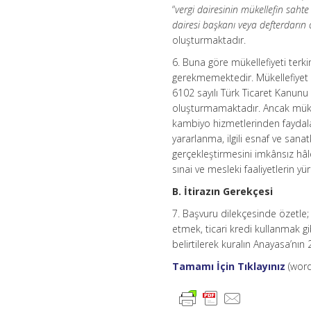
“
vergi dairesinin mükellefin sahte
dairesi başkanı veya defterdarın on
oluşturmaktadır.
6. Buna göre mükellefiyeti terki
gerekmemektedir. Mükellefiyet k
6102 sayılı Türk Ticaret Kanunu
oluşturmamaktadır. Ancak mükel
kambiyo hizmetlerinden faydal
yararlanma, ilgili esnaf ve sanat
gerçekleştirmesini imkânsız hâle
sınai ve mesleki faaliyetlerin 
B. İtirazın Gerekçesi
7. Başvuru dilekçesinde özetle;
etmek, ticari kredi kullanmak g
belirtilerek kuralın Anayasa’nın 
Tamamı İçin Tıklayınız
(word