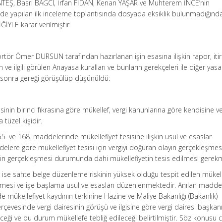
EŞ, Basri BAĞCI, İrfan FİDAN, Kenan YAŞAR ve Muhterem İNCE’nin
inde yapılan ilk inceleme toplantısında dosyada eksiklik bulunmadığında
İYLE karar verilmiştir.
portör Ömer DURSUN tarafından hazırlanan işin esasına ilişkin rapor, iti
e ilgili görülen Anayasa kuralları ve bunların gerekçeleri ile diğer ya
 sonra gereği görüşülüp düşünüldü:
inin birinci fıkrasına göre mükellef, vergi kanunlarına göre kendisine ve
tüzel kişidir.
55. ve 168. maddelerinde mükellefiyet tesisine ilişkin usul ve esaslar
elere göre mükellefiyet tesisi için vergiyi doğuran olayın gerçekleşmesi
inin gerçekleşmesi durumunda dahi mükellefiyetin tesis edilmesi gerek
se sahte belge düzenleme riskinin yüksek olduğu tespit edilen mükell
dilmesi ve işe başlama usul ve esasları düzenlenmektedir. Anılan madde
nde mükellefiyet kaydının terkinine Hazine ve Maliye Bakanlığı (Bakanlık)
rçevesinde vergi dairesinin görüşü ve ilgisine göre vergi dairesi başkan
eceği ve bu durum mükellefe tebliğ edileceği belirtilmiştir. Söz konusu