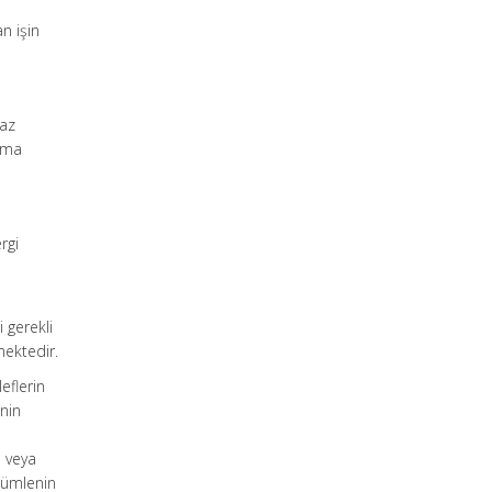
n işin
raz
sama
rgi
 gerekli
mektedir.
eflerin
nin
ı veya
 cümlenin