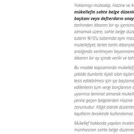
Yoklamayı müteakip, Hazine ve Ma
mükellefin sahte belge düzenle
başkanı veya defterdarın onayı 
tarihinden itibaren bir ay içeris
olmamak üzere, sahte belge düze
tutarın %10’u tutarında aynı madd
mükellefiyet, terkin tarihi itibarıyl
aralığında verilmeyen beyanname ve
itibaren bir ay içinde verilir ve 
Bu madde kapsamında mükellefiyeti 
şekilde bunlarla ilişkili olan kiş
tesis edilebilmesi için işe başl
edilenlerin tüm vergi borçlarının 
uyarınca teminat alınarak mükelle
yerine geçen belgelerden Hazine v
zorunludur. Kâğıt olarak düzenle
kayıtların tevsikinde kullanılamaz.
Mükellef hakkında yapılan inceleme
münhasıran sahte belge düzenleme