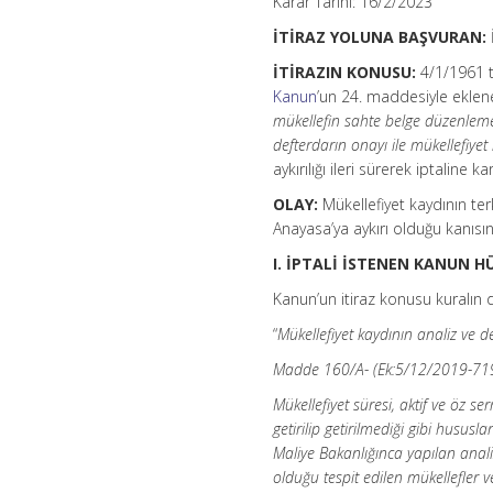
Karar Tarihi: 16/2/2023
İTİRAZ YOLUNA BAŞVURAN:
İTİRAZIN KONUSU:
4/1/1961 t
Kanun
’un 24. maddesiyle eklene
mükellefin sahte belge düzenleme 
defterdarın onayı ile mükellefiyet 
aykırılığı ileri sürerek iptaline k
OLAY:
Mükellefiyet kaydının terk
Anayasa’ya aykırı olduğu kanısı
I. İPTALİ İSTENEN KANUN 
Kanun’un itiraz konusu kuralın 
“
Mükellefiyet kaydının analiz ve d
Madde 160/A- (Ek:5/12/2019-71
Mükellefiyet süresi, aktif ve öz s
getirilip getirilmediği gibi husus
Maliye Bakanlığınca yapılan anal
olduğu tespit edilen mükellefler v