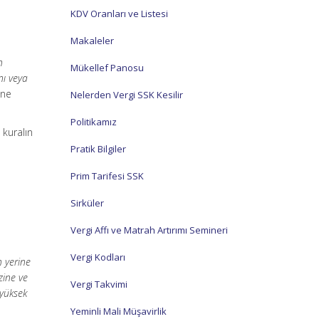
KDV Oranları ve Listesi
Makaleler
n
Mükellef Panosu
nı veya
ine
Nelerden Vergi SSK Kesilir
Politikamız
 kuralın
Pratik Bilgiler
Prim Tarifesi SSK
Sirküler
Vergi Affı ve Matrah Artırımı Semineri
Vergi Kodları
n yerine
zine ve
Vergi Takvimi
 yüksek
Yeminli Mali Müşavirlik