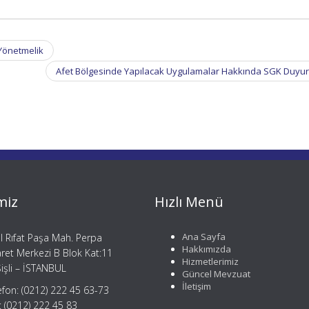
 Yönetmelik
Afet Bölgesinde Yapılacak Uygulamalar Hakkında SGK Duyu
miz
Hızlı Menü
Ana Sayfa
il Rıfat Paşa Mah. Perpa
Hakkımızda
aret Merkezi B Blok Kat:11
Hizmetlerimiz
işli – İSTANBUL
Güncel Mevzuat
İletişim
efon: (0212) 222 45 63-73
: (0212) 222 45 83