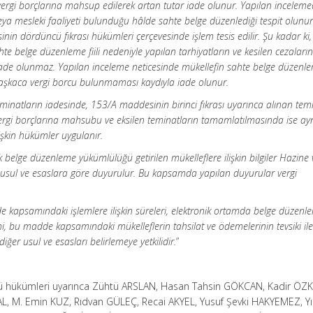
vergi borçlarına mahsup edilerek artan tutar iade olunur. Yapılan incelem
 veya mesleki faaliyeti bulunduğu hâlde sahte belge düzenlediği tespit olunur
in dördüncü fıkrası hükümleri çerçevesinde işlem tesis edilir. Şu kadar ki
e belge düzenleme fiili nedeniyle yapılan tarhiyatların ve kesilen cezaları
ade olunmaz. Yapılan inceleme neticesinde mükellefin sahte belge düzenle
başkaca vergi borcu bulunmaması kaydıyla iade olunur.
atların iadesinde, 153/A maddesinin birinci fıkrası uyarınca alınan temi
 vergi borçlarına mahsubu ve eksilen teminatların tamamlatılmasında ise ay
şkin hükümler uygulanır.
elge düzenleme yükümlülüğü getirilen mükelleflere ilişkin bilgiler Hazine 
k usul ve esaslara göre duyurulur. Bu kapsamda yapılan duyurular vergi
e kapsamındaki işlemlere ilişkin süreleri, elektronik ortamda belge düzenl
i, bu madde kapsamındaki mükelleflerin tahsilat ve ödemelerinin tevsiki il
er usul ve esasları belirlemeye yetkilidir.
”
ü hükümleri uyarınca Zühtü ARSLAN, Hasan Tahsin GÖKCAN, Kadir ÖZK
, M. Emin KUZ, Rıdvan GÜLEÇ, Recai AKYEL, Yusuf Şevki HAKYEMEZ, Yı