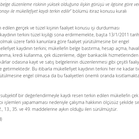
 belge düzenleme riskinin yüksek olduğuna ilişkin görüşü ve ilgisine göre ve
ayı ile mükellefiyet kaydı terkin edilir
” bölümü itiraz konusu kuralı
n edilen gerçek ve tüzel kişinin faaliyet konusu işi durdurması
aydının terkini tüzel kişiliği sona erdirmemekte, başta 13/1/2011 tarih
 olmak üzere farklı kanunlara göre faaliyet yürütülmesine bir engel
lefiyet kaydının terkini; mükellefin belge bastırma, hesap açma, hava
anma, kredi kullanma, çek düzenleme, diğer bankacılık hizmetlerinden
kârlar odasına kayıt ve satış belgelerinin düzenlenmesi gibi çeşitli faaliy
 getirmektedir. Bu itibarla mükellefiyet kaydının terkini her ne kadar tic
yürütülmesine engel olmasa da bu faaliyetleri önemli oranda kısıtlamakta
 subjektif bir değerlendirmeyle kaydı resen terkin edilen mükellefin çe
ibi işlemleri yapamaması nedeniyle çalışma hakkının ölçüsüz şekilde sın
2., 13., 35. ve 49. maddelerine aykırı olduğu ileri sürülmüştür.
)