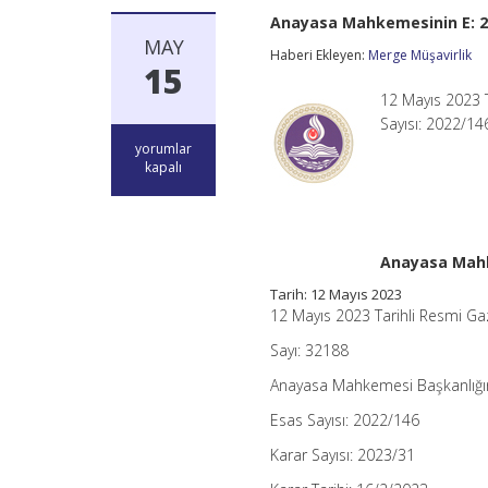
Anayasa Mahkemesinin E: 202
MAY
Haberi Ekleyen:
Merge Müşavirlik
15
12 Mayıs 2023 
Sayısı: 2022/146
Anayasa
yorumlar
Mahkemesinin
kapalı
E:
2022/146
Sayılı
Kararı
–
Anayasa Mahke
213
Tarih: 12 Mayıs 2023
Sayılı
Kanun
12 Mayıs 2023 Tarihli Resmi Ga
Hk.
Sayı: 32188
için
Anayasa Mahkemesi Başkanlığ
Esas Sayısı: 2022/146
Karar Sayısı: 2023/31