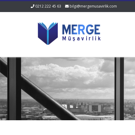
0212 222 45 63
bilgi@mergemusavirlik.com