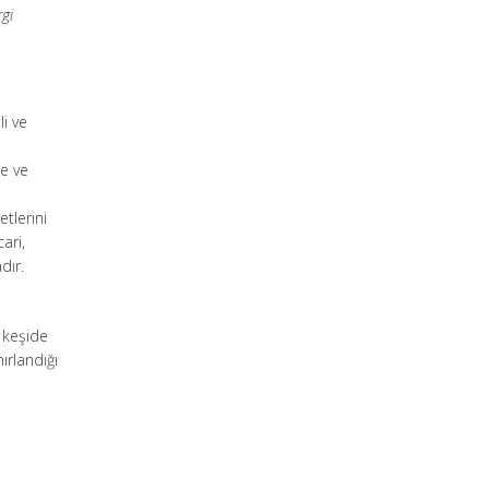
rgi
li ve
le ve
etlerini
ari,
dır.
k keşide
ırlandığı