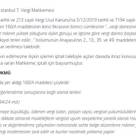
İstanbul 7. Vergi Mahkemesi
arihli ve 213
sayılı Vergi Usul Kanunu
’na 5/12/2019 tarihli ve
7194 sayılı
n 160/A maddesinin ikinci fıkrasının birinci cümlesinin “
…vergi dairesini
riskinin yüksek olduğuna ilişkin görüşü ve ilgisine göre vergi dairesi başka
kaydı terkin edilir…
” bölümünün Anayasa’nın 2., 13., 35. ve 49. maddeler
arar verilmesi talebidir.
in edilmesine ilişkin işlemin iptali talebiyle açılan davada itiraz konusu
na varan Mahkeme, iptali için başvurmuştur.
HÜKMÜ
da yer aldığı 160/A maddesi şöyledir:
eğerlendirme sonuçlarına bağlı olarak terkini:
94/24 md.)
ermaye büyüklüğü, ödenen vergi tutarı, çalışan sayısı, vergisel yükümlülükleri
lar dikkate alınarak mükelleflerin vergisel uyum seviyelerine yönelik olarak Ha
iz ve değerlendirme çalışmaları neticesinde sahte belge düzenleme riskinin
ergi incelemesine sevk edilir ve bunlar nezdinde yoklama yapılır.