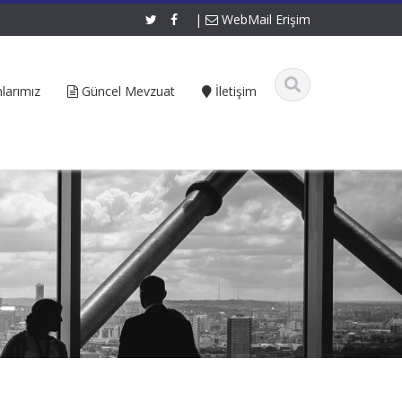
|
WebMail Erişim
larımız
Güncel Mevzuat
İletişim