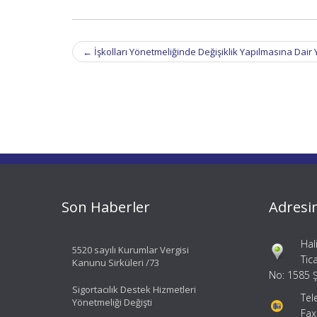
Post
←
İşkolları Yönetmeliğinde Değişiklik Yapılmasına Dair
navigation
Son Haberler
Adresi
Hal
5520 sayılı Kurumlar Vergisi
Tic
Kanunu Sirküleri /73
No: 1585 Ş
Sigortacılık Destek Hizmetleri
Tel
Yönetmeliği Değişti
Fax