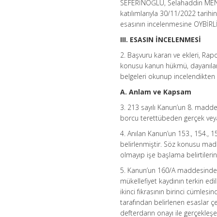
SEFERİNOĞLU, Selahaddin MENT
katılımlarıyla 30/11/2022 tarih
esasının incelenmesine OYBİRLİĞ
III. ESASIN İNCELENMESİ
2. Başvuru kararı ve ekleri, Ra
konusu kanun hükmü, dayanılan v
belgeleri okunup incelendikten
A. Anlam ve Kapsam
3. 213 sayılı Kanun’un 8. maddes
borcu terettübeden gerçek veya 
4. Anılan Kanun’un 153., 154., 1
belirlenmiştir. Söz konusu madd
olmayıp işe başlama belirtiler
5. Kanun’un 160/A maddesinde i
mükellefiyet kaydının terkin e
ikinci fıkrasının birinci cümlesi
tarafından belirlenen esaslar çe
defterdarın onayı ile gerçekleş