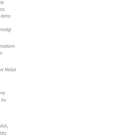
ede
sa,
, daha
n
mediği
natların
nı
ve Maliye
eme
e bu
AYA,
ldız