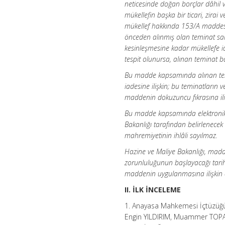
neticesinde doğan borçlar dâhil 
mükellefin başka bir ticari, zirai
mükellef hakkında 153/A maddesin
önceden alınmış olan teminat saht
kesinleşmesine kadar mükellefe i
tespit olunursa, alınan teminat 
Bu madde kapsamında alınan temin
iadesine ilişkin; bu teminatların
maddenin dokuzuncu fıkrasına ili
Bu madde kapsamında elektronik b
Bakanlığı tarafından belirlenece
mahremiyetinin ihlâli sayılmaz.
Hazine ve Maliye Bakanlığı, madd
zorunluluğunun başlayacağı tarih
maddenin uygulanmasına ilişkin diğ
II. İLK İNCELEME
1. Anayasa Mahkemesi İçtüzüğ
Engin YILDIRIM, Muammer TOPAL