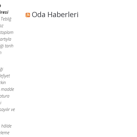
n
iresi
Oda Haberleri
 Tebliğ
az
 toplam
artıyla
iği tarih
n
ği
efiyet
rkin
Bu madde
fatura
i
yılır ve
ı hâlde
celeme