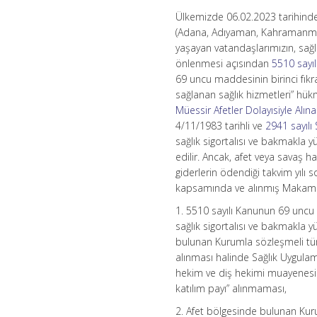
Ülkemizde 06.02.2023 tarihinde
(Adana, Adıyaman, Kahramanmaraş
yaşayan vatandaşlarımızın, sağ
önlenmesi açısından
5510 sayı
69 uncu maddesinin birinci fıkr
sağlanan sağlık hizmetleri” hük
Müessir Afetler Dolayısiyle Alı
4/11/1983 tarihli ve
2941 sayılı
sağlık sigortalısı ve bakmakla
edilir. Ancak, afet veya savaş h
giderlerin ödendiği takvim yılı 
kapsamında ve alınmış Makam Ol
1. 5510 sayılı Kanunun 69 uncu 
sağlık sigortalısı ve bakmakla y
bulunan Kurumla sözleşmeli tüm
alınması halinde Sağlık Uygulam
hekim ve diş hekimi muayenesi ka
katılım payı” alınmaması,
2. Afet bölgesinde bulunan Kur