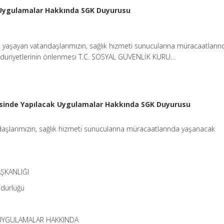
 Uygulamalar Hakkında SGK Duyurusu
 yaşayan vatandaşlarımızın, sağlık hizmeti sunucularına müracaatların
uriyetlerinin önlenmesi T.C. SOSYAL GÜVENLİK KURU…
sinde Yapılacak Uygulamalar Hakkında SGK Duyurusu
aşlarımızın, sağlık hizmeti sunucularına müracaatlarında yaşanacak
ŞKANLIĞI
üdürlüğü
 UYGULAMALAR HAKKINDA