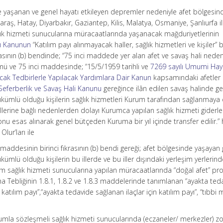
 yaşanan ve genel hayatı etkileyen depremler nedeniyle afet bölgesin
, Hatay, Diyarbakır, Gaziantep, Kilis, Malatya, Osmaniye, Şanlıurfa il
lık hizmeti sunucularına müracaatlarında yaşanacak mağduriyetlerinin
lı Kanunun
“Katılım payı alınmayacak haller, sağlık hizmetleri ve kişiler” b
asının (b) bendinde; “75 inci maddede yer alan afet ve savaş hali neden
mü ve 75 inci maddesinde; “15/5/1959 tarihli ve
7269 sayılı Umumi Hay
nacak Tedbirlerle Yapılacak Yardımlara Dair Kanun
kapsamındaki afetler 
 Seferberlik ve Savaş Hali Kanunu
gereğince ilân edilen savaş halinde ge
 yükümlü olduğu kişilerin sağlık hizmetleri Kurum tarafından sağlanmay
allerine bağlı nedenlerden dolayı Kurumca yapılan sağlık hizmeti giderler
sonu esas alınarak genel bütçeden Kuruma bir yıl içinde transfer edilir.
ur’ları ile
maddesinin birinci fıkrasının (b) bendi gereği; afet bölgesinde yaşayan
ükümlü olduğu kişilerin bu illerde ve bu iller dışındaki yerleşim yerlerin
 sağlık hizmeti sunucularına yapılan müracaatlarında “doğal afet” pr
a Tebliğinin 1.8.1, 1.8.2 ve 1.8.3 maddelerinde tanımlanan “ayakta ted
tılım payı”,“ayakta tedavide sağlanan ilaçlar için katılım payı”, “tıbb
umla sözleşmeli sağlık hizmeti sunucularında (eczaneler/ merkezler) z