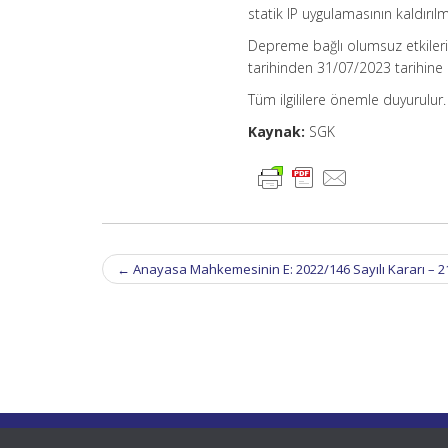
statik IP uygulamasının kaldırı
Depreme bağlı olumsuz etkiler
tarihinden 31/07/2023 tarihine
Tüm ilgililere önemle duyurulur.
Kaynak:
SGK
Post
←
Anayasa Mahkemesinin E: 2022/146 Sayılı Kararı – 21
navigation