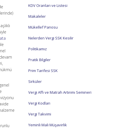
KDV Oranları ve Listesi
de
lerinde)
Makaleler
aşlıklı
Mükellef Panosu
iyle
ata
Nelerden Vergi SSK Kesilir
ile
Politikamız
nel
a devam
Pratik Bilgiler
i,
” hükmü
Prim Tarifesi SSK
Sirküler
 genel
de
Vergi Affı ve Matrah Artırımı Semineri
ovizyonu
Vergi Kodları
avide
i malzeme
Vergi Takvimi
Yeminli Mali Müşavirlik
orunlu