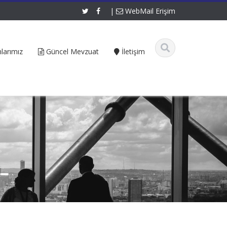
|
WebMail Erişim
larımız
Güncel Mevzuat
İletişim