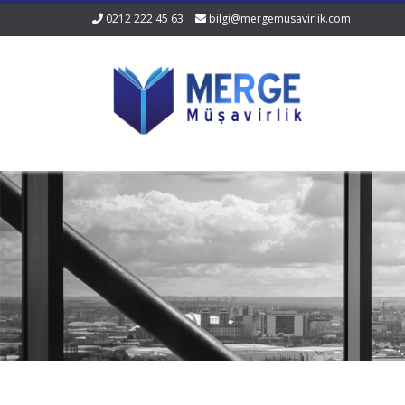
0212 222 45 63
bilgi@mergemusavirlik.com