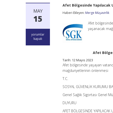
Afet Bölgesinde Yapılacak
MAY
Haberi Ekleyen:
Merge Müşavirlik
15
Afet bölgesinde
yaşanacak mağd
Afet
yorumlar
Bölgesinde
kapalı
Yapılacak
Uygulamalar
Hakkında
Afet Bölge
SGK
Duyurusu
Tarih: 12 Mayıs 2023
için
Afet bölgesinde yaşayan vatand
mağduriyetlerinin önlenmesi
T.C.
SOSYAL GÜVENLİK KURUMU BA
Genel Sağlık Sigortası Genel M
DUYURU
AFET BÖLGESİNDE YAPILACAK