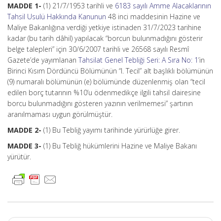
MADDE 1-
(1) 21/7/1953 tarihli ve
6183 sayılı Amme Alacaklarının
Tahsil Usulü Hakkında Kanunun
48 inci maddesinin Hazine ve
Maliye Bakanlığına verdiği yetkiye istinaden 31/7/2023 tarihine
kadar (bu tarih dâhil) yapılacak “borcun bulunmadığını gösterir
belge talepleri” için 30/6/2007 tarihli ve 26568 sayılı Resmî
Gazete’de yayımlanan
Tahsilat Genel Tebliği Seri: A Sıra No: 1
’in
Birinci Kısım Dördüncü Bölümünün “I. Tecil” alt başlıklı bölümünün
(9) numaralı bölümünün (e) bölümünde düzenlenmiş olan “tecil
edilen borç tutarının %10’u ödenmedikçe ilgili tahsil dairesine
borcu bulunmadığını gösteren yazının verilmemesi” şartının
aranılmaması uygun görülmüştür.
MADDE 2-
(1) Bu Tebliğ yayımı tarihinde yürürlüğe girer.
MADDE 3-
(1) Bu Tebliğ hükümlerini Hazine ve Maliye Bakanı
yürütür.
Post