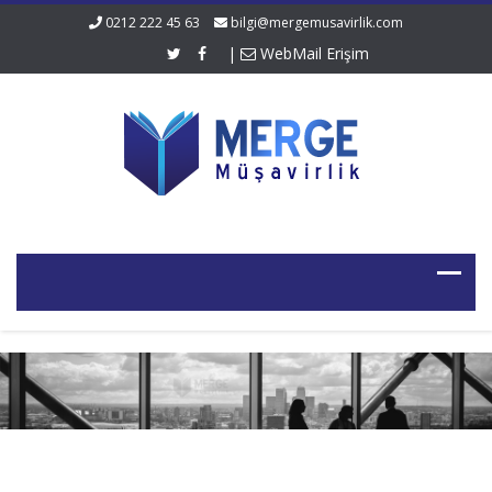
0212 222 45 63
bilgi@mergemusavirlik.com
|
WebMail Erişim