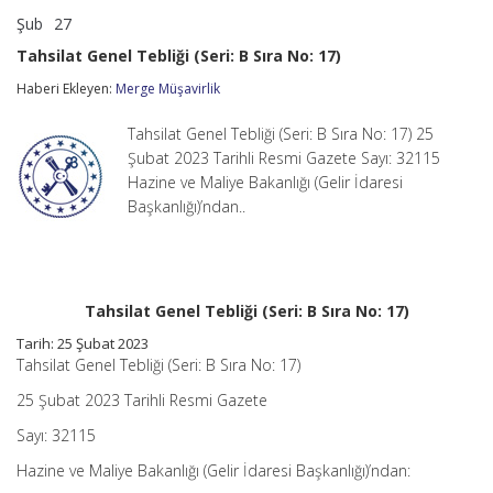
Şub
27
Tahsilat
yorumlar kapalı
Genel
Tahsilat Genel Tebliği (Seri: B Sıra No: 17)
Tebliği
(Seri:
Haberi Ekleyen:
Merge Müşavirlik
B
Sıra
Tahsilat Genel Tebliği (Seri: B Sıra No: 17) 25
No:
17)
Şubat 2023 Tarihli Resmi Gazete Sayı: 32115
için
Hazine ve Maliye Bakanlığı (Gelir İdaresi
Başkanlığı)’ndan..
Tahsilat Genel Tebliği (Seri: B Sıra No: 17)
Tarih: 25 Şubat 2023
Tahsilat Genel Tebliği (Seri: B Sıra No: 17)
25 Şubat 2023 Tarihli Resmi Gazete
Sayı: 32115
Hazine ve Maliye Bakanlığı (Gelir İdaresi Başkanlığı)’ndan: