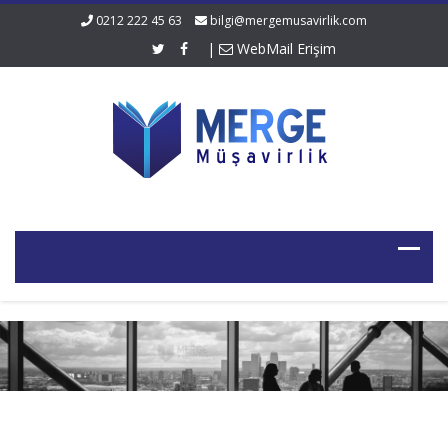
0212 222 45 63
bilgi@mergemusavirlik.com
|
WebMail Erişim