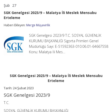
Şub
27
SGK
yorumlar kapalı
Genelgesi
SGK Genelgesi 2023/9 – Malatya İli Meslek Mensubu
2023/9
Erteleme
–
Malatya
Haberi Ekleyen:
Merge Müşavirlik
İli
Meslek
Mensubu
SGK Genelgesi 2023/9 T.C. SOSYAL GÜVENLİK
Erteleme
KURUMU BAŞKANLIĞI Sigorta Primleri Genel
için
Müdürlüğü Sayı: E-51592363-010.06.01-64667558
Konu: Malatya İli Mes…
SGK Genelgesi 2023/9 – Malatya İli Meslek Mensubu
Erteleme
Tarih: 24 Şubat 2023
SGK Genelgesi 2023/9
T.C.
SOSYAL GÜVENLİK KURUMU BAŞKANLIĞI