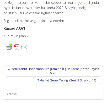
sözleşmesi bulunan ve mücbir sebep ilan edilen yerler dışında
işyeri bulunan işverenler hakkında
2023-8 sayılı genelge
de
belirtilen usul ve esaslar uygulanacaktır.
Bilgi edinilmesini ve gereğini rica ederim
Kürşad ARAT
Kurum Başkan V.
Post
←
Yeni Konut Finansman Programına İlişkin Karar (Karar Sayısı:
navigation
6865)
Tahsilat Genel Tebliği (Seri: B Sıra No: 17)
→