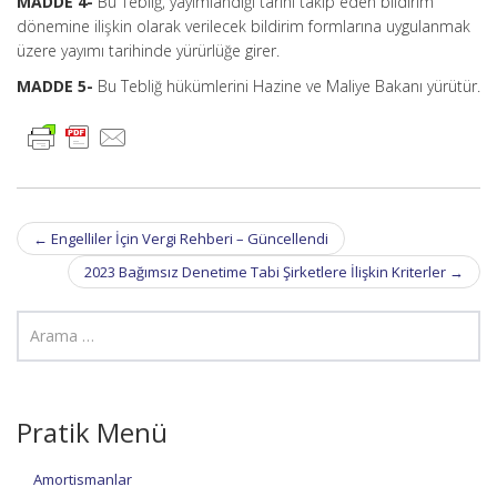
MADDE 4-
Bu Tebliğ, yayımlandığı tarihi takip eden bildirim
dönemine ilişkin olarak verilecek bildirim formlarına uygulanmak
üzere yayımı tarihinde yürürlüğe girer.
MADDE 5-
Bu Tebliğ hükümlerini Hazine ve Maliye Bakanı yürütür.
Post
←
Engelliler İçin Vergi Rehberi – Güncellendi
navigation
2023 Bağımsız Denetime Tabi Şirketlere İlişkin Kriterler
→
Pratik Menü
Amortismanlar