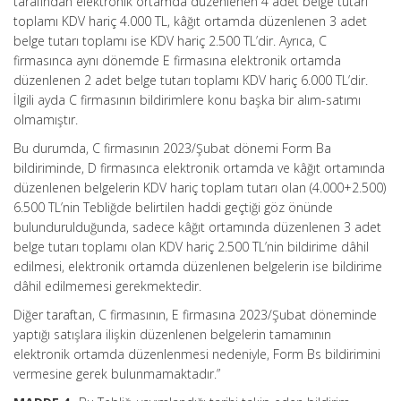
tarafından elektronik ortamda düzenlenen 4 adet belge tutarı
toplamı KDV hariç 4.000 TL, kâğıt ortamda düzenlenen 3 adet
belge tutarı toplamı ise KDV hariç 2.500 TL’dir. Ayrıca, C
firmasınca aynı dönemde E firmasına elektronik ortamda
düzenlenen 2 adet belge tutarı toplamı KDV hariç 6.000 TL’dir.
İlgili ayda C firmasının bildirimlere konu başka bir alım-satımı
olmamıştır.
Bu durumda, C firmasının 2023/Şubat dönemi Form Ba
bildiriminde, D firmasınca elektronik ortamda ve kâğıt ortamında
düzenlenen belgelerin KDV hariç toplam tutarı olan (4.000+2.500)
6.500 TL’nin Tebliğde belirtilen haddi geçtiği göz önünde
bulundurulduğunda, sadece kâğıt ortamında düzenlenen 3 adet
belge tutarı toplamı olan KDV hariç 2.500 TL’nin bildirime dâhil
edilmesi, elektronik ortamda düzenlenen belgelerin ise bildirime
dâhil edilmemesi gerekmektedir.
Diğer taraftan, C firmasının, E firmasına 2023/Şubat döneminde
yaptığı satışlara ilişkin düzenlenen belgelerin tamamının
elektronik ortamda düzenlenmesi nedeniyle, Form Bs bildirimini
vermesine gerek bulunmamaktadır.”