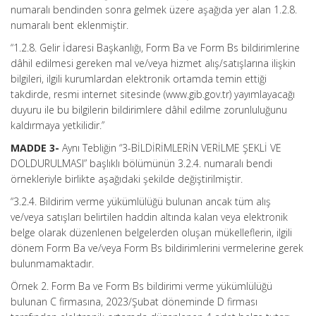
numaralı bendinden sonra gelmek üzere aşağıda yer alan 1.2.8.
numaralı bent eklenmiştir.
“1.2.8. Gelir İdaresi Başkanlığı, Form Ba ve Form Bs bildirimlerine
dâhil edilmesi gereken mal ve/veya hizmet alış/satışlarına ilişkin
bilgileri, ilgili kurumlardan elektronik ortamda temin ettiği
takdirde, resmi internet sitesinde (www.gib.gov.tr) yayımlayacağı
duyuru ile bu bilgilerin bildirimlere dâhil edilme zorunluluğunu
kaldırmaya yetkilidir.”
MADDE 3-
Aynı Tebliğin “3-BİLDİRİMLERİN VERİLME ŞEKLİ VE
DOLDURULMASI” başlıklı bölümünün 3.2.4. numaralı bendi
örnekleriyle birlikte aşağıdaki şekilde değiştirilmiştir.
“3.2.4. Bildirim verme yükümlülüğü bulunan ancak tüm alış
ve/veya satışları belirtilen haddin altında kalan veya elektronik
belge olarak düzenlenen belgelerden oluşan mükelleflerin, ilgili
dönem Form Ba ve/veya Form Bs bildirimlerini vermelerine gerek
bulunmamaktadır.
Örnek 2. Form Ba ve Form Bs bildirimi verme yükümlülüğü
bulunan C firmasına, 2023/Şubat döneminde D firması