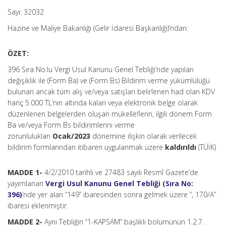
Sayı: 32032
Hazine ve Maliye Bakanlığı (Gelir İdaresi Başkanlığı)’ndan:
ÖZET:
396 Sıra No.lu Vergi Usul Kanunu Genel Tebliği’nde yapılan
değişiklik ile (Form Ba) ve (Form Bs) Bildirim verme yükümlülüğü
bulunan ancak tüm alış ve/veya satışları belirlenen had olan KDV
hariç 5.000 TL’nin altında kalan veya elektronik belge olarak
düzenlenen belgelerden oluşan mükelleflerin, ilgili dönem Form
Ba ve/veya Form Bs bildirimlerini verme
zorunlulukları
Ocak/2023
dönemine ilişkin olarak verilecek
bildirim formlarından itibaren uygulanmak üzere
kaldırıldı
(TÜİK)
MADDE 1-
4/2/2010 tarihli ve 27483 sayılı Resmî Gazete’de
yayımlanan
Vergi Usul Kanunu Genel Tebliği (Sıra No:
396)
’nde yer alan “149” ibaresinden sonra gelmek üzere “, 170/A”
ibaresi eklenmiştir.
MADDE 2-
Aynı Tebliğin “1-KAPSAM” başlıklı bölümünün 1.2.7.