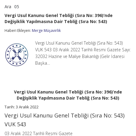
Ara
05
Vergi
yorumlar kapalı
Usul
Vergi Usul Kanunu Genel Tebliği (Sıra No: 396)’nde
Kanunu
Değişiklik Yapılmasına Dair Tebliğ (Sıra No: 543)
Genel
Tebliği
Haberi Ekleyen:
Merge Müşavirlik
(Sıra
No:
396)’nde
Vergi Usul Kanunu Genel Tebliği (Sıra No: 543)
Değişiklik
VUK 543 03 Aralık 2022 Tarihli Resmi Gazete Sayı:
Yapılmasına
32032 Hazine ve Maliye Bakanlığı (Gelir İdaresi
Dair
Başka…
Tebliğ
(Sıra
No:
543)
için
Vergi Usul Kanunu Genel Tebliği (Sıra No: 396)’nde
Değişiklik Yapılmasına Dair Tebliğ (Sıra No: 543)
Tarih: 3 Aralık 2022
Vergi Usul Kanunu Genel Tebliği (Sıra No: 543)
VUK 543
03 Aralık 2022 Tarihli Resmi Gazete