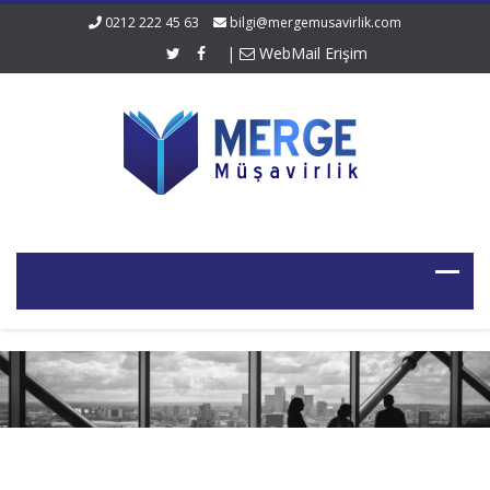
0212 222 45 63
bilgi@mergemusavirlik.com
|
WebMail Erişim