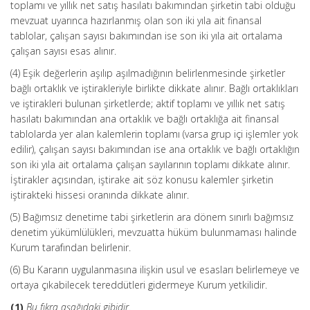
toplamı ve yıllık net satış hasılatı bakımından şirketin tabi olduğu
mevzuat uyarınca hazırlanmış olan son iki yıla ait finansal
tablolar, çalışan sayısı bakımından ise son iki yıla ait ortalama
çalışan sayısı esas alınır.
(4) Eşik değerlerin aşılıp aşılmadığının belirlenmesinde şirketler
bağlı ortaklık ve iştirakleriyle birlikte dikkate alınır. Bağlı ortaklıkları
ve iştirakleri bulunan şirketlerde; aktif toplamı ve yıllık net satış
hasılatı bakımından ana ortaklık ve bağlı ortaklığa ait finansal
tablolarda yer alan kalemlerin toplamı (varsa grup içi işlemler yok
edilir), çalışan sayısı bakımından ise ana ortaklık ve bağlı ortaklığın
son iki yıla ait ortalama çalışan sayılarının toplamı dikkate alınır.
İştirakler açısından, iştirake ait söz konusu kalemler şirketin
iştirakteki hissesi oranında dikkate alınır.
(5) Bağımsız denetime tabi şirketlerin ara dönem sınırlı bağımsız
denetim yükümlülükleri, mevzuatta hüküm bulunmaması halinde
Kurum tarafından belirlenir.
(6) Bu Kararın uygulanmasına ilişkin usul ve esasları belirlemeye ve
ortaya çıkabilecek tereddütleri gidermeye Kurum yetkilidir.
(1)
Bu fıkra aşağıdaki gibidir.