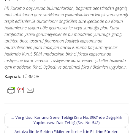
(4) Kuruma başvuruda bulunanlardan, bağımsız denetimden geçmiş
mali tablolarına göre varlıklarının yükümlülüklerini karşılayamayacağı
tespit edilenler ile durumlarını öngörülen süre içerisinde bu Kanun
hükümlerine uygun hâle getirmeyenler veya sunduğu plan Kurul
tarafından yeterli görülmeyenler ile bu maddenin yürürlüğe girdiği
tarihten önce tasarruf finansman faaliyeti kapsamında
müşterilerinden para toplayan ancak Kuruma başvurmayanlar
hakkında Kurul, 50/A maddesinin birinci fıkrası kapsamında
tasfiyesine karar verebilir. Tasfiyesine karar verilen şirketler hakkında
aynı maddenin ikinci, üçüncü ve dördüncü fıkra hükümleri uygulanır.
Kaynak:
TÜRMOB
Post
←
Vergi Usul Kanunu Genel Tebliği (Sıra No: 396)’nde Değişiklik
navigation
Yapılmasına Dair Tebliğ (Sıra No: 543)
Antalya İlinde Selden Etkilenen İlçeler İçin Bildirim Süreleri