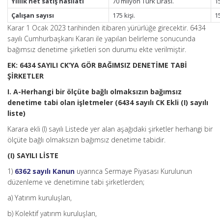
Yıllık net satış hasılatı
70 milyon Türk Lirası.
1
Çalışan sayısı
175 kişi.
15
Karar 1 Ocak 2023 tarihinden itibaren yürürlüğe girecektir. 6434
sayılı Cumhurbaşkanı Kararı ile yapılan belirleme sonucunda
bağımsız denetime şirketleri son durumu ekte verilmiştir.
EK: 6434 SAYILI CK’YA GÖR BAĞIMSIZ DENETİME TABİ
ŞİRKETLER
I. A-Herhangi bir ölçüte bağlı olmaksızın bağımsız
denetime tabi olan işletmeler (6434 sayılı CK Ekli (I) sayılı
liste)
Karara ekli (I) sayılı Listede yer alan aşağıdaki şirketler herhangi bir
ölçüte bağlı olmaksızın bağımsız denetime tabidir.
(I) SAYILI LİSTE
1)
6362 sayılı Kanun
uyarınca Sermaye Piyasası Kurulunun
düzenleme ve denetimine tabi şirketlerden;
a) Yatırım kuruluşları,
b) Kolektif yatırım kuruluşları,