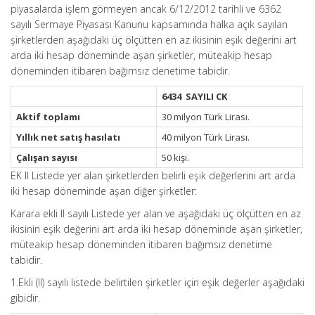
piyasalarda işlem görmeyen ancak 6/12/2012 tarihli ve 6362
sayılı Sermaye Piyasası Kanunu kapsamında halka açık sayılan
şirketlerden aşağıdaki üç ölçütten en az ikisinin eşik değerini art
arda iki hesap döneminde aşan şirketler, müteakip hesap
döneminden itibaren bağımsız denetime tabidir.
6434 SAYILI CK
Aktif toplamı
30 milyon Türk Lirası.
Yıllık net satış hasılatı
40 milyon Türk Lirası.
Çalışan sayısı
50 kişi.
EK II Listede yer alan şirketlerden belirli eşik değerlerini art arda
iki hesap döneminde aşan diğer şirketler:
Karara ekli II sayılı Listede yer alan ve aşağıdaki üç ölçütten en az
ikisinin eşik değerini art arda iki hesap döneminde aşan şirketler,
müteakip hesap döneminden itibaren bağımsız denetime
tabidir.
1.Ekli (II) sayılı listede belirtilen şirketler için eşik değerler aşağıdaki
gibidir.