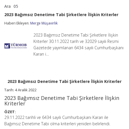
Ara
05
2023
yorumlar kapalı
Bağımsız
2023 Bağımsız Denetime Tabi Şirketlere İlişkin Kriterler
Denetime
Tabi
Haberi Ekleyen:
Merge Müşavirlik
Şirketlere
İlişkin
2023 Bağımsız Denetime Tabi Şirketlere İlişkin
Kriterler
için
Kriterler 30.11.2022 tarih ve 32029 sayılı Resmi
Gazetede yayımlanan 6434 sayılı Cumhurbaşkanı
Kararı i…
2023 Bağımsız Denetime Tabi Şirketlere İlişkin Kriterler
Tarih: 4 Aralık 2022
2023 Bağımsız Denetime Tabi Şirketlere İlişkin
Kriterler
ÖZET:
29.11.2022 tarihli ve 6434 sayılı Cumhurbaşkanı Kararı ile
Bağımsız Denetime Tabi olma kriterleri yeniden belirlendi.