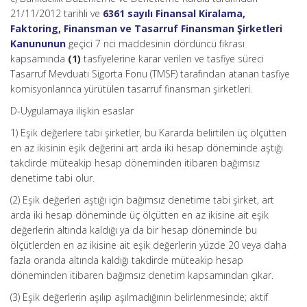
21/11/2012 tarihli ve
6361 sayılı Finansal Kiralama,
Faktoring, Finansman ve Tasarruf Finansman Şirketleri
Kanununun
geçici 7 nci maddesinin dördüncü fıkrası
kapsamında
(1)
tasfiyelerine karar verilen ve tasfiye süreci
Tasarruf Mevduatı Sigorta Fonu (TMSF) tarafından atanan tasfiye
komisyonlarınca yürütülen tasarruf finansman şirketleri.
D-Uygulamaya ilişkin esaslar
1) Eşik değerlere tabi şirketler, bu Kararda belirtilen üç ölçütten
en az ikisinin eşik değerini art arda iki hesap döneminde aştığı
takdirde müteakip hesap döneminden itibaren bağımsız
denetime tabi olur.
(2) Eşik değerleri aştığı için bağımsız denetime tabi şirket, art
arda iki hesap döneminde üç ölçütten en az ikisine ait eşik
değerlerin altında kaldığı ya da bir hesap döneminde bu
ölçütlerden en az ikisine ait eşik değerlerin yüzde 20 veya daha
fazla oranda altında kaldığı takdirde müteakip hesap
döneminden itibaren bağımsız denetim kapsamından çıkar.
(3) Eşik değerlerin aşılıp aşılmadığının belirlenmesinde; aktif