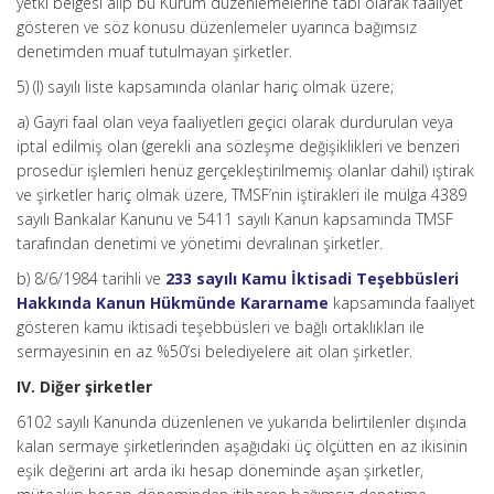
yetki belgesi alıp bu Kurum düzenlemelerine tabi olarak faaliyet
gösteren ve söz konusu düzenlemeler uyarınca bağımsız
denetimden muaf tutulmayan şirketler.
5) (I) sayılı liste kapsamında olanlar hariç olmak üzere;
a) Gayri faal olan veya faaliyetleri geçici olarak durdurulan veya
iptal edilmiş olan (gerekli ana sözleşme değişiklikleri ve benzeri
prosedür işlemleri henüz gerçekleştirilmemiş olanlar dahil) iştirak
ve şirketler hariç olmak üzere, TMSF’nin iştirakleri ile mülga 4389
sayılı Bankalar Kanunu ve 5411 sayılı Kanun kapsamında TMSF
tarafından denetimi ve yönetimi devralınan şirketler.
b) 8/6/1984 tarihli ve
233 sayılı Kamu İktisadi Teşebbüsleri
Hakkında Kanun Hükmünde Kararname
kapsamında faaliyet
gösteren kamu iktisadi teşebbüsleri ve bağlı ortaklıkları ile
sermayesinin en az %50’si belediyelere ait olan şirketler.
IV. Diğer şirketler
6102 sayılı Kanunda düzenlenen ve yukarıda belirtilenler dışında
kalan sermaye şirketlerinden aşağıdaki üç ölçütten en az ikisinin
eşik değerini art arda iki hesap döneminde aşan şirketler,