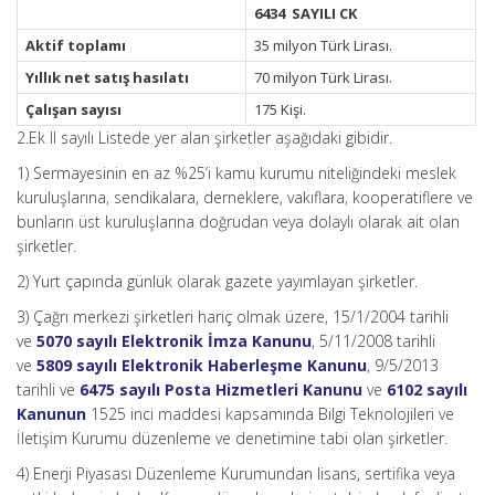
6434 SAYILI CK
Aktif toplamı
35 milyon Türk Lirası.
Yıllık net satış hasılatı
70 milyon Türk Lirası.
Çalışan sayısı
175 Kişi.
2.Ek II sayılı Listede yer alan şirketler aşağıdaki gibidir.
1) Sermayesinin en az %25’i kamu kurumu niteliğindeki meslek
kuruluşlarına, sendikalara, derneklere, vakıflara, kooperatiflere ve
bunların üst kuruluşlarına doğrudan veya dolaylı olarak ait olan
şirketler.
2) Yurt çapında günlük olarak gazete yayımlayan şirketler.
3) Çağrı merkezi şirketleri hariç olmak üzere, 15/1/2004 tarihli
ve
5070 sayılı Elektronik İmza Kanunu
, 5/11/2008 tarihli
ve
5809 sayılı Elektronik Haberleşme Kanunu
, 9/5/2013
tarihli ve
6475 sayılı Posta Hizmetleri Kanunu
ve
6102 sayılı
Kanunun
1525 inci maddesi kapsamında Bilgi Teknolojileri ve
İletişim Kurumu düzenleme ve denetimine tabi olan şirketler.
4) Enerji Piyasası Düzenleme Kurumundan lisans, sertifika veya