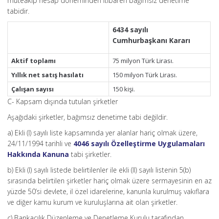
müteakip hesap döneminden itibaren bağımsız denetime
tabidir.
6434 sayılı
Cumhurbaşkanı
Kararı
Aktif toplamı
75 milyon Türk Lirası.
Yıllık net satış hasılatı
150 milyon Türk Lirası.
Çalışan sayısı
150 kişi.
C- Kapsam dışında tutulan şirketler
Aşağıdaki şirketler, bağımsız denetime tabi değildir.
a) Ekli (I) sayılı liste kapsamında yer alanlar hariç olmak üzere,
24/11/1994 tarihli ve
4046 sayılı Özelleştirme Uygulamaları
Hakkında Kanuna
tabi şirketler.
b) Ekli (I) sayılı listede belirtilenler ile ekli (II) sayılı listenin 5(b)
sırasında belirtilen şirketler hariç olmak üzere sermayesinin en az
yüzde 50’si devlete, il özel idarelerine, kanunla kurulmuş vakıflara
ve diğer kamu kurum ve kuruluşlarına ait olan şirketler.
c) Bankacılık Düzenleme ve Denetleme Kurulu tarafından