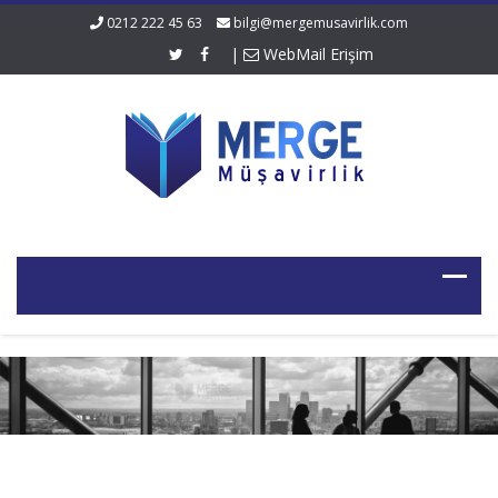
0212 222 45 63
bilgi@mergemusavirlik.com
|
WebMail Erişim