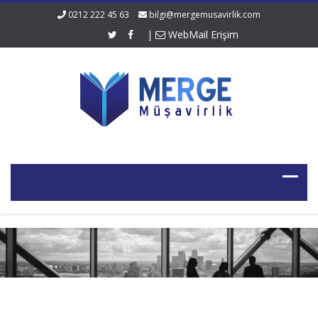
0212 222 45 63
bilgi@mergemusavirlik.com
|
WebMail Erişim