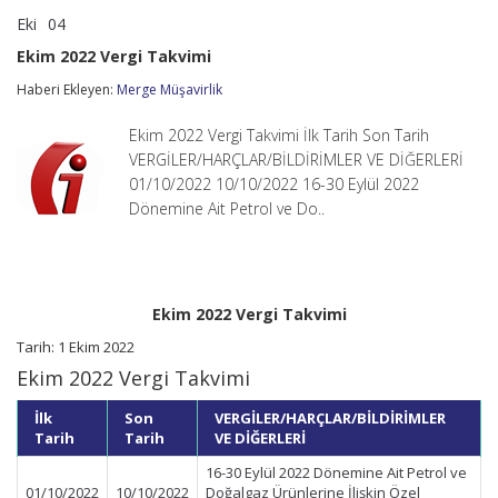
Eki
04
Ekim
yorumlar kapalı
2022
Ekim 2022 Vergi Takvimi
Vergi
Takvimi
Haberi Ekleyen:
Merge Müşavirlik
için
Ekim 2022 Vergi Takvimi İlk Tarih Son Tarih
VERGİLER/HARÇLAR/BİLDİRİMLER VE DİĞERLERİ
01/10/2022 10/10/2022 16-30 Eylül 2022
Dönemine Ait Petrol ve Do..
Ekim 2022 Vergi Takvimi
Tarih: 1 Ekim 2022
Ekim 2022 Vergi Takvimi
İlk
Son
VERGİLER/HARÇLAR/BİLDİRİMLER
Tarih
Tarih
VE DİĞERLERİ
16-30 Eylül 2022 Dönemine Ait Petrol ve
01/10/2022
10/10/2022
Doğalgaz Ürünlerine İlişkin Özel