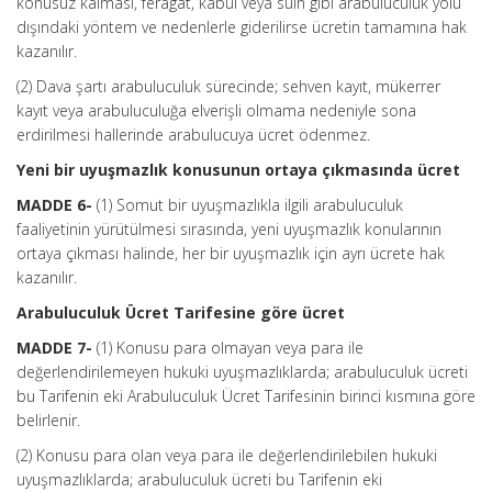
konusuz kalması, feragat, kabul veya sulh gibi arabuluculuk yolu
dışındaki yöntem ve nedenlerle giderilirse ücretin tamamına hak
kazanılır.
(2) Dava şartı arabuluculuk sürecinde; sehven kayıt, mükerrer
kayıt veya arabuluculuğa elverişli olmama nedeniyle sona
erdirilmesi hallerinde arabulucuya ücret ödenmez.
Yeni bir uyuşmazlık konusunun ortaya çıkmasında ücret
MADDE 6-
(1) Somut bir uyuşmazlıkla ilgili arabuluculuk
faaliyetinin yürütülmesi sırasında, yeni uyuşmazlık konularının
ortaya çıkması halinde, her bir uyuşmazlık için ayrı ücrete hak
kazanılır.
Arabuluculuk Ücret Tarifesine göre ücret
MADDE 7-
(1) Konusu para olmayan veya para ile
değerlendirilemeyen hukuki uyuşmazlıklarda; arabuluculuk ücreti
bu Tarifenin eki Arabuluculuk Ücret Tarifesinin birinci kısmına göre
belirlenir.
(2) Konusu para olan veya para ile değerlendirilebilen hukuki
uyuşmazlıklarda; arabuluculuk ücreti bu Tarifenin eki