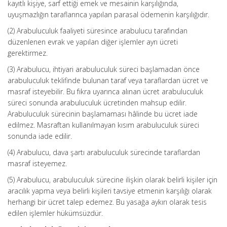
kayıtlı kişiye, sarf ettiği emek ve mesainin karşılığında,
uyuşmazlığın taraflarınca yapılan parasal ödemenin karşılığıdır.
(2) Arabuluculuk faaliyeti süresince arabulucu tarafından
düzenlenen evrak ve yapılan diğer işlemler ayrı ücreti
gerektirmez.
(3) Arabulucu, ihtiyari arabuluculuk süreci başlamadan önce
arabuluculuk teklifinde bulunan taraf veya taraflardan ücret ve
masraf isteyebilir. Bu fıkra uyarınca alınan ücret arabuluculuk
süreci sonunda arabuluculuk ücretinden mahsup edilir.
Arabuluculuk sürecinin başlamaması hâlinde bu ücret iade
edilmez. Masraftan kullanılmayan kısım arabuluculuk süreci
sonunda iade edilir.
(4) Arabulucu, dava şartı arabuluculuk sürecinde taraflardan
masraf isteyemez.
(5) Arabulucu, arabuluculuk sürecine ilişkin olarak belirli kişiler için
aracılık yapma veya belirli kişileri tavsiye etmenin karşılığı olarak
herhangi bir ücret talep edemez. Bu yasağa aykırı olarak tesis
edilen işlemler hükümsüzdür.