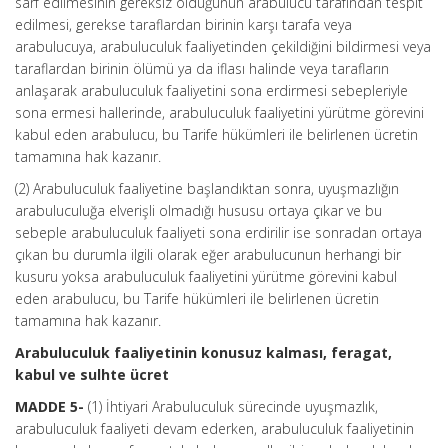
sarf edilmesinin gereksiz olduğunun arabulucu tarafından tespit
edilmesi, gerekse taraflardan birinin karşı tarafa veya
arabulucuya, arabuluculuk faaliyetinden çekildiğini bildirmesi veya
taraflardan birinin ölümü ya da iflası halinde veya tarafların
anlaşarak arabuluculuk faaliyetini sona erdirmesi sebepleriyle
sona ermesi hallerinde, arabuluculuk faaliyetini yürütme görevini
kabul eden arabulucu, bu Tarife hükümleri ile belirlenen ücretin
tamamına hak kazanır.
(2) Arabuluculuk faaliyetine başlandıktan sonra, uyuşmazlığın
arabuluculuğa elverişli olmadığı hususu ortaya çıkar ve bu
sebeple arabuluculuk faaliyeti sona erdirilir ise sonradan ortaya
çıkan bu durumla ilgili olarak eğer arabulucunun herhangi bir
kusuru yoksa arabuluculuk faaliyetini yürütme görevini kabul
eden arabulucu, bu Tarife hükümleri ile belirlenen ücretin
tamamına hak kazanır.
Arabuluculuk faaliyetinin konusuz kalması, feragat,
kabul ve sulhte ücret
MADDE 5-
(1) İhtiyari Arabuluculuk sürecinde uyuşmazlık,
arabuluculuk faaliyeti devam ederken, arabuluculuk faaliyetinin