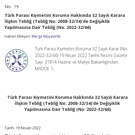
Nis
19
Türk
yorumlar kapalı
Parası
Türk Parası Kıymetini Koruma Hakkında 32 Sayılı Karara
Kıymetini
İlişkin Tebliğ (Tebliğ No: 2008-32/34)’de Değişiklik
Koruma
Yapılmasına Dair Tebliğ (No: 2022-32/66)
Hakkında
32
Haberi Ekleyen:
Merge Müşavirlik
Sayılı
Karara
İlişkin
Türk Parası Kıymetini Koruma 32 Sayılı Karar (No:
Tebliğ
2022-32/66) 19 Nisan 2022 Tarihli Resmi Gazete
(Tebliğ
Sayı: 31814 Hazine ve Maliye Bakanlığından:
No:
2008-
MADDE 1-
32/34)’de
Değişiklik
Yapılmasına
Dair
Tebliğ
Türk Parası Kıymetini Koruma Hakkında 32 Sayılı Karara
(No:
İlişkin Tebliğ (Tebliğ No: 2008-32/34)’de Değişiklik
2022-
Yapılmasına Dair Tebliğ (No: 2022-32/66)
32/66)
için
Tarih: 19 Nisan 2022