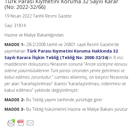
Türk Parası Kıymetini Koruma 32 Sayılı Karar
(No: 2022-32/66)
19 Nisan 2022 Tarihli Resmi Gazete
Sayı: 31814
Hazine ve Maliye Bakanlığından:
MADDE 1-
28/2/2008 tarihli ve 26801 sayılı Resmî Gazete’de
yayımlanan
Türk Parası Kıymetini Koruma Hakkında 32
Sayılı Karara İlişkin Tebliğ (Tebliğ No: 2008-32/34)
’in 8 inci
maddesinin dokuzuncu fıkrasının sonuna “
Ancak sözleşme konusu
ödeme yükümlülüklerinin Türk parası cinsinden yerine getirilmesi ve
kabul edilmesi zorunludur
.” cümlesi eklenmiş, on beşinci fıkrasında
yer alan “kararlaştırılması” ibaresi “kararlaştırılması, ödenmesi ve
kabul edilmesi” şeklinde değiştirilmiştir.
MADDE 2-
Bu Tebliğ yayımı tarihinde yürürlüğe girer.
MADDE 3-
Bu Tebliğ hükümlerini Hazine ve Maliye Bakanı yürütür.