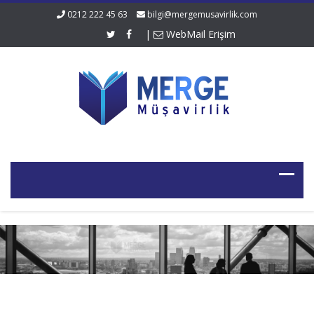
0212 222 45 63
bilgi@mergemusavirlik.com
|
WebMail Erişim