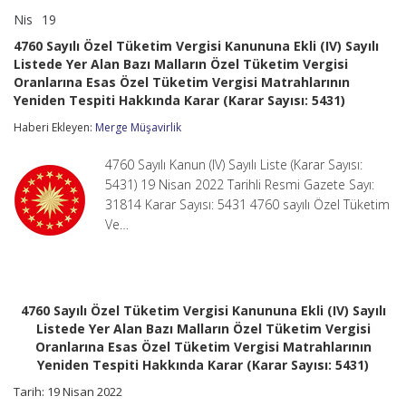
Nis
19
4760
yorumlar kapalı
Sayılı
4760 Sayılı Özel Tüketim Vergisi Kanununa Ekli (IV) Sayılı
Özel
Listede Yer Alan Bazı Malların Özel Tüketim Vergisi
Tüketim
Oranlarına Esas Özel Tüketim Vergisi Matrahlarının
Vergisi
Kanununa
Yeniden Tespiti Hakkında Karar (Karar Sayısı: 5431)
Ekli
Haberi Ekleyen:
(IV)
Merge Müşavirlik
Sayılı
Listede
4760 Sayılı Kanun (IV) Sayılı Liste (Karar Sayısı:
Yer
5431) 19 Nisan 2022 Tarihli Resmi Gazete Sayı:
Alan
31814 Karar Sayısı: 5431 4760 sayılı Özel Tüketim
Bazı
Malların
Ve…
Özel
Tüketim
Vergisi
Oranlarına
Esas
4760 Sayılı Özel Tüketim Vergisi Kanununa Ekli (IV) Sayılı
Özel
Listede Yer Alan Bazı Malların Özel Tüketim Vergisi
Tüketim
Vergisi
Oranlarına Esas Özel Tüketim Vergisi Matrahlarının
Matrahlarının
Yeniden Tespiti Hakkında Karar (Karar Sayısı: 5431)
Yeniden
Tespiti
Tarih: 19 Nisan 2022
Hakkında