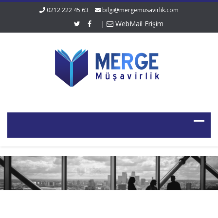
0212 222 45 63
bilgi@mergemusavirlik.com
|
WebMail Erişim