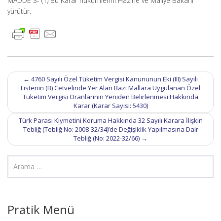
MADDE 3- (1) Bu Karar hükümlerini Hazine ve Maliye Bakanı
yürütür.
Post
←
4760 Sayılı Özel Tüketim Vergisi Kanununun Eki (III) Sayılı
navigation
Listenin (B) Cetvelinde Yer Alan Bazı Mallara Uygulanan Özel
Tüketim Vergisi Oranlarının Yeniden Belirlenmesi Hakkında
Karar (Karar Sayısı: 5430)
Türk Parası Kıymetini Koruma Hakkında 32 Sayılı Karara İlişkin
Tebliğ (Tebliğ No: 2008-32/34)’de Değişiklik Yapılmasına Dair
Tebliğ (No: 2022-32/66)
→
Pratik Menü