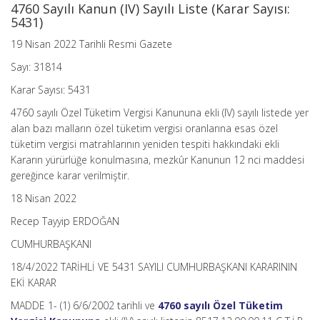
4760 Sayılı Kanun (IV) Sayılı Liste (Karar Sayısı:
Karar
5431)
(Karar
Sayısı:
19 Nisan 2022 Tarihli Resmi Gazete
5431)
için
Sayı: 31814
Karar Sayısı: 5431
4760 sayılı Özel Tüketim Vergisi Kanununa ekli (IV) sayılı listede yer
alan bazı malların özel tüketim vergisi oranlarına esas özel
tüketim vergisi matrahlarının yeniden tespiti hakkındaki ekli
Kararın yürürlüğe konulmasına, mezkûr Kanunun 12 nci maddesi
gereğince karar verilmiştir.
18 Nisan 2022
Recep Tayyip ERDOĞAN
CUMHURBAŞKANI
18/4/2022 TARİHLİ VE 5431 SAYILI CUMHURBAŞKANI KARARININ
EKİ KARAR
MADDE 1- (1) 6/6/2002 tarihli ve
4760 sayılı Özel Tüketim