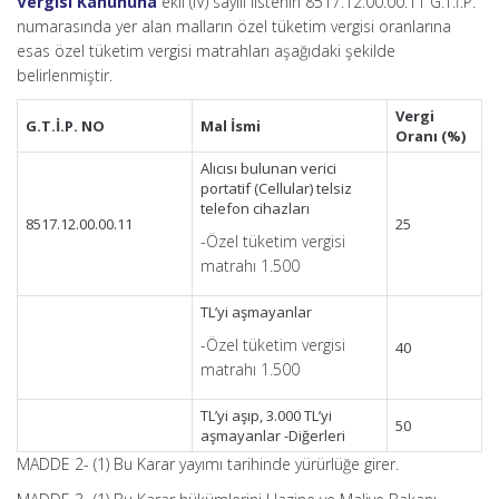
Vergisi Kanununa
ekli (IV) sayılı listenin 8517.12.00.00.11 G.T.İ.P.
numarasında yer alan malların özel tüketim vergisi oranlarına
esas özel tüketim vergisi matrahları aşağıdaki şekilde
belirlenmiştir.
Vergi
G.T.İ.P. NO
Mal İsmi
Oranı (%)
Alıcısı bulunan verici
portatif (Cellular) telsiz
telefon cihazları
8517.12.00.00.11
25
-Özel tüketim vergisi
matrahı 1.500
TL’yi aşmayanlar
-Özel tüketim vergisi
40
matrahı 1.500
TL’yi aşıp, 3.000 TL’yi
50
aşmayanlar -Diğerleri
MADDE 2- (1) Bu Karar yayımı tarihinde yürürlüğe girer.