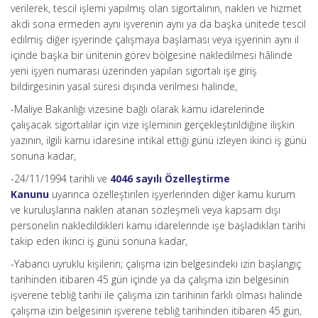
verilerek, tescil işlemi yapılmış olan sigortalının, naklen ve hizmet
akdi sona ermeden aynı işverenin aynı ya da başka ünitede tescil
edilmiş diğer işyerinde çalışmaya başlaması veya işyerinin aynı il
içinde başka bir ünitenin görev bölgesine nakledilmesi hâlinde
yeni işyeri numarası üzerinden yapılan sigortalı işe giriş
bildirgesinin yasal süresi dışında verilmesi halinde,
-Maliye Bakanlığı vizesine bağlı olarak kamu idarelerinde
çalışacak sigortalılar için vize işleminin gerçekleştirildiğine ilişkin
yazının, ilgili kamu idaresine intikal ettiği günü izleyen ikinci iş günü
sonuna kadar,
-24/11/1994 tarihli ve
4046 sayılı Özelleştirme
Kanunu
uyarınca özelleştirilen işyerlerinden diğer kamu kurum
ve kuruluşlarına naklen atanan sözleşmeli veya kapsam dışı
personelin nakledildikleri kamu idarelerinde işe başladıkları tarihi
takip eden ikinci iş günü sonuna kadar,
-Yabancı uyruklu kişilerin; çalışma izin belgesindeki izin başlangıç
tarihinden itibaren 45 gün içinde ya da çalışma izin belgesinin
işverene tebliğ tarihi ile çalışma izin tarihinin farklı olması halinde
çalışma izin belgesinin işverene tebliğ tarihinden itibaren 45 gün,