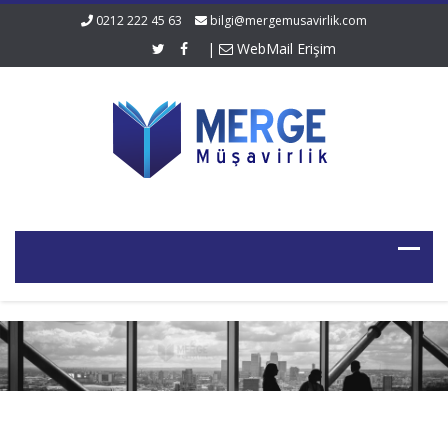
0212 222 45 63
bilgi@mergemusavirlik.com
|
WebMail Erişim