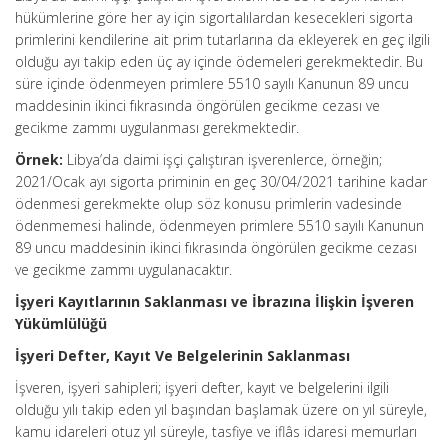
hükümlerine göre her ay için sigortalılardan kesecekleri sigorta
primlerini kendilerine ait prim tutarlarına da ekleyerek en geç ilgili
olduğu ayı takip eden üç ay içinde ödemeleri gerekmektedir. Bu
süre içinde ödenmeyen primlere 5510 sayılı Kanunun 89 uncu
maddesinin ikinci fıkrasında öngörülen gecikme cezası ve
gecikme zammı uygulanması gerekmektedir.
Örnek:
Libya’da daimi işçi çalıştıran işverenlerce, örneğin;
2021/Ocak ayı sigorta priminin en geç 30/04/2021 tarihine kadar
ödenmesi gerekmekte olup söz konusu primlerin vadesinde
ödenmemesi halinde, ödenmeyen primlere 5510 sayılı Kanunun
89 uncu maddesinin ikinci fıkrasında öngörülen gecikme cezası
ve gecikme zammı uygulanacaktır.
İşyeri Kayıtlarının Saklanması ve İbrazına İlişkin İşveren
Yükümlülüğü
İşyeri Defter, Kayıt Ve Belgelerinin Saklanması
İşveren, işyeri sahipleri; işyeri defter, kayıt ve belgelerini ilgili
olduğu yılı takip eden yıl başından başlamak üzere on yıl süreyle,
kamu idareleri otuz yıl süreyle, tasfiye ve iflâs idaresi memurları