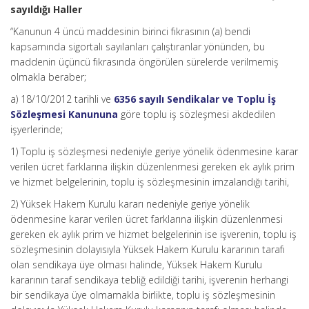
sayıldığı Haller
“Kanunun 4 üncü maddesinin birinci fıkrasının (a) bendi
kapsamında sigortalı sayılanları çalıştıranlar yönünden, bu
maddenin üçüncü fıkrasında öngörülen sürelerde verilmemiş
olmakla beraber;
a) 18/10/2012 tarihli ve
6356 sayılı Sendikalar ve Toplu İş
Sözleşmesi Kanununa
göre toplu iş sözleşmesi akdedilen
işyerlerinde;
1) Toplu iş sözleşmesi nedeniyle geriye yönelik ödenmesine karar
verilen ücret farklarına ilişkin düzenlenmesi gereken ek aylık prim
ve hizmet belgelerinin, toplu iş sözleşmesinin imzalandığı tarihi,
2) Yüksek Hakem Kurulu kararı nedeniyle geriye yönelik
ödenmesine karar verilen ücret farklarına ilişkin düzenlenmesi
gereken ek aylık prim ve hizmet belgelerinin ise işverenin, toplu iş
sözleşmesinin dolayısıyla Yüksek Hakem Kurulu kararının tarafı
olan sendikaya üye olması halinde, Yüksek Hakem Kurulu
kararının taraf sendikaya tebliğ edildiği tarihi, işverenin herhangi
bir sendikaya üye olmamakla birlikte, toplu iş sözleşmesinin