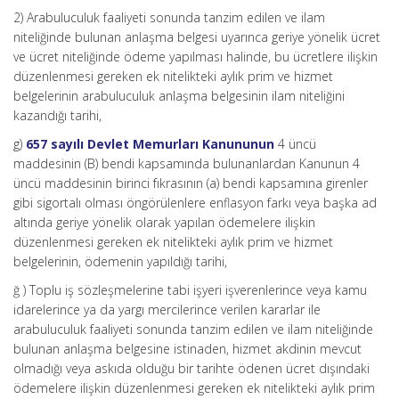
2) Arabuluculuk faaliyeti sonunda tanzim edilen ve ilam
niteliğinde bulunan anlaşma belgesi uyarınca geriye yönelik ücret
ve ücret niteliğinde ödeme yapılması halinde, bu ücretlere ilişkin
düzenlenmesi gereken ek nitelikteki aylık prim ve hizmet
belgelerinin arabuluculuk anlaşma belgesinin ilam niteliğini
kazandığı tarihi,
g)
657 sayılı Devlet Memurları Kanununun
4 üncü
maddesinin (B) bendi kapsamında bulunanlardan Kanunun 4
üncü maddesinin birinci fıkrasının (a) bendi kapsamına girenler
gibi sigortalı olması öngörülenlere enflasyon farkı veya başka ad
altında geriye yönelik olarak yapılan ödemelere ilişkin
düzenlenmesi gereken ek nitelikteki aylık prim ve hizmet
belgelerinin, ödemenin yapıldığı tarihi,
ğ ) Toplu iş sözleşmelerine tabi işyeri işverenlerince veya kamu
idarelerince ya da yargı mercilerince verilen kararlar ile
arabuluculuk faaliyeti sonunda tanzim edilen ve ilam niteliğinde
bulunan anlaşma belgesine istinaden, hizmet akdinin mevcut
olmadığı veya askıda olduğu bir tarihte ödenen ücret dışındaki
ödemelere ilişkin düzenlenmesi gereken ek nitelikteki aylık prim