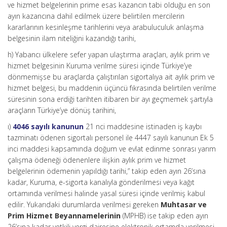
ve hizmet belgelerinin prime esas kazancın tabi olduğu en son
ayın kazancına dahil edilmek üzere belirtilen mercilerin
kararlarının kesinleşme tarihlerini veya arabuluculuk anlaşma
belgesinin ilam niteliğini kazandığı tarihi,
h) Yabancı ülkelere sefer yapan ulaştırma araçları, aylık prim ve
hizmet belgesinin Kuruma verilme süresi içinde Türkiye’ye
dönmemişse bu araçlarda çalıştırılan sigortalıya ait aylık prim ve
hizmet belgesi, bu maddenin üçüncü fıkrasında belirtilen verilme
süresinin sona erdiği tarihten itibaren bir ayı geçmemek şartıyla
araçların Türkiye’ye dönüş tarihini,
ı)
4046 sayılı kanunun
21 nci maddesine istinaden iş kaybı
tazminatı ödenen sigortalı personel ile 4447 sayılı kanunun Ek 5
inci maddesi kapsamında doğum ve evlat edinme sonrası yarım
çalışma ödeneği ödenenlere ilişkin aylık prim ve hizmet
belgelerinin ödemenin yapıldığı tarihi,” takip eden ayın 26’sına
kadar, Kuruma, e-sigorta kanalıyla gönderilmesi veya kağıt
ortamında verilmesi halinde yasal süresi içinde verilmiş kabul
edilir. Yukarıdaki durumlarda verilmesi gereken
Muhtasar ve
Prim Hizmet Beyannamelerinin
(MPHB) ise takip eden ayın
26’sına kadar yetkili vergi dairesine elektronik ortamda verilmesi