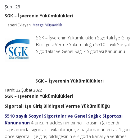
Şub
23
SGK
yorumlar kapalı
–
SGK – İşverenin Yükümlülükleri
İşverenin
Yükümlülükleri
Haberi Ekleyen:
Merge Müşavirlik
için
SGK – İşverenin Yükümlülükleri Sigortalı İşe Giriş
Bildirgesi Verme Yükümlülüğü 5510 sayılı Sosyal
Sigortalar ve Genel Sağlık Sigortası Kanununu…
SGK – İşverenin Yükümlülükleri
Tarih: 22 Şubat 2022
SGK – İşverenin Yükümlülükleri
Sigortalı İşe Giriş Bildirgesi Verme Yükümlülüğü
5510 sayılı Sosyal Sigortalar ve Genel Sağlık Sigortası
Kanununun
4 üncü maddesinin birinci fıkrasının (a) bendi
kapsamında sigortalı sayılanlar içinişe başlamadan en az 1 gün
önce sigortalı işe giriş bildirgesinin e-sigorta kanalıyla verilmesi