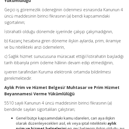
Yükümlülüğü
Geçici iş göremezlik ödeneğinin ödenmesi esnasında Kanunun 4
üncü maddesinin birinci fıkrasının (a) bendi kapsamındaki
sigortalının;
İstirahatli olduğu dönemde işyerinde çalışıp çalışmadığının,
b) Kazanç hesabına giren döneme ilişkin aylarda, prim, ikramiye
ve bu nitelikteki arızi ödemelerin,
c) Sağlık hizmet sunucusuna müracaat ettiği//istirahatin başladığı
tarih itibarıyla prim ödeme hâlinin devam edip etmediğinin,
işveren tarafından Kuruma elektronik ortamda bildirilmesi
gerekmektedir.
Aylık Prim ve Hizmet Belgesi/ Muhtasar ve Prim Hizmet
Beyannamesi Verme Yükümlülüğü
5510 sayılı Kanunun 4 üncü maddesinin birinci fıkrasının (a)
bendinde sayılan sigortalıları çalıştıran;
Genel bütçe kapsamındaki kamu idareleri, cari aya ilişkin
olarak düzenleyecekleri asıl, ek veya iptal nitelikteki
aylık
prim ve hizmet belgelerini
en geç belgenin ilişkin olduğu ayı