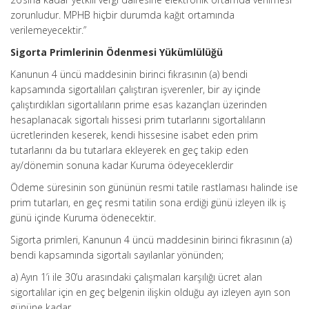
zorunludur. MPHB hiçbir durumda kağıt ortamında
verilemeyecektir.”
Sigorta Primlerinin Ödenmesi Yükümlülüğü
Kanunun 4 üncü maddesinin birinci fıkrasının (a) bendi
kapsamında sigortalıları çalıştıran işverenler, bir ay içinde
çalıştırdıkları sigortalıların prime esas kazançları üzerinden
hesaplanacak sigortalı hissesi prim tutarlarını sigortalıların
ücretlerinden keserek, kendi hissesine isabet eden prim
tutarlarını da bu tutarlara ekleyerek en geç takip eden
ay/dönemin sonuna kadar Kuruma ödeyeceklerdir
Ödeme süresinin son gününün resmi tatile rastlaması halinde ise
prim tutarları, en geç resmi tatilin sona erdiği günü izleyen ilk iş
günü içinde Kuruma ödenecektir.
Sigorta primleri, Kanunun 4 üncü maddesinin birinci fıkrasının (a)
bendi kapsamında sigortalı sayılanlar yönünden;
a) Ayın 1’i ile 30’u arasındaki çalışmaları karşılığı ücret alan
sigortalılar için en geç belgenin ilişkin olduğu ayı izleyen ayın son
gününe kadar,