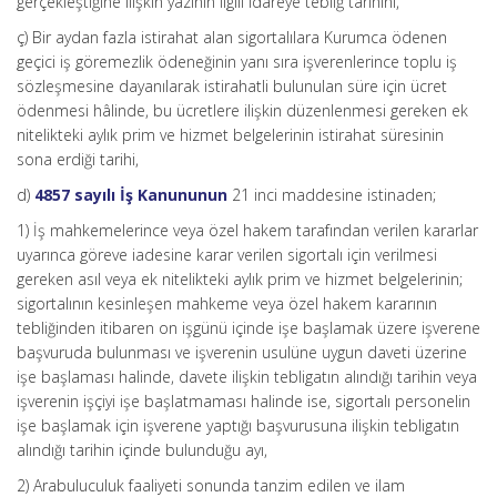
gerçekleştiğine ilişkin yazının ilgili idareye tebliğ tarihini,
ç) Bir aydan fazla istirahat alan sigortalılara Kurumca ödenen
geçici iş göremezlik ödeneğinin yanı sıra işverenlerince toplu iş
sözleşmesine dayanılarak istirahatli bulunulan süre için ücret
ödenmesi hâlinde, bu ücretlere ilişkin düzenlenmesi gereken ek
nitelikteki aylık prim ve hizmet belgelerinin istirahat süresinin
sona erdiği tarihi,
d)
4857 sayılı İş Kanununun
21 inci maddesine istinaden;
1) İş mahkemelerince veya özel hakem tarafından verilen kararlar
uyarınca göreve iadesine karar verilen sigortalı için verilmesi
gereken asıl veya ek nitelikteki aylık prim ve hizmet belgelerinin;
sigortalının kesinleşen mahkeme veya özel hakem kararının
tebliğinden itibaren on işgünü içinde işe başlamak üzere işverene
başvuruda bulunması ve işverenin usulüne uygun daveti üzerine
işe başlaması halinde, davete ilişkin tebligatın alındığı tarihin veya
işverenin işçiyi işe başlatmaması halinde ise, sigortalı personelin
işe başlamak için işverene yaptığı başvurusuna ilişkin tebligatın
alındığı tarihin içinde bulunduğu ayı,
2) Arabuluculuk faaliyeti sonunda tanzim edilen ve ilam