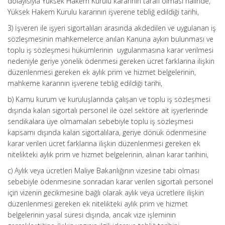
dolayısıyla Yüksek Hakem Kurulu kararının tarafı olması halinde,
Yüksek Hakem Kurulu kararının işverene tebliğ edildiği tarihi,
3) İşveren ile işyeri sigortalıları arasında akdedilen ve uygulanan iş
sözleşmesinin mahkemelerce anılan Kanuna aykırı bulunması ve
toplu iş sözleşmesi hükümlerinin uygulanmasına karar verilmesi
nedeniyle geriye yönelik ödenmesi gereken ücret farklarına ilişkin
düzenlenmesi gereken ek aylık prim ve hizmet belgelerinin,
mahkeme kararının işverene tebliğ edildiği tarihi,
b) Kamu kurum ve kuruluşlarında çalışan ve toplu iş sözleşmesi
dışında kalan sigortalı personel ile özel sektöre ait işyerlerinde
sendikalara üye olmamaları sebebiyle toplu iş sözleşmesi
kapsamı dışında kalan sigortalılara, geriye dönük ödenmesine
karar verilen ücret farklarına ilişkin düzenlenmesi gereken ek
nitelikteki aylık prim ve hizmet belgelerinin, alınan karar tarihini,
c) Aylık veya ücretleri Maliye Bakanlığının vizesine tabi olması
sebebiyle ödenmesine sonradan karar verilen sigortalı personel
için vizenin gecikmesine bağlı olarak aylık veya ücretlere ilişkin
düzenlenmesi gereken ek nitelikteki aylık prim ve hizmet
belgelerinin yasal süresi dışında, ancak vize işleminin