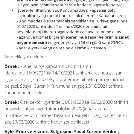
izleyen ayın 26’sında saat 23.59’a kadar e-Sigorta kanalıyla
İşverenler (Kanunun Ek 9 uncu maddesi kapsamındaki
sigortalıları çalıştıranlar hariç olmak üzere) ile Kanunun geçici
20 nci maddesi kapsamındaki sandıklar ise Türkiye genelinde
01.07.2020 tarihinden (Temmuz/2020 dönemine ait
beyanlardan) itibaren sigortalıların cari aya ait prime esas
kazanç ve hizmet bilgilerini içeren
muhtasar ve prim hizmet
beyannamesini
en geç ertesi ayın 26 ncı günü saat 23.59’a
kadar e-yetkili vergi dairesine elektronik ortamda
Vermekle yükümlüdür.
Örnek:
Genel bütçe kapsamındaki bir kamu
idaresinde 15/9/2021 ila 14/10/2021 tarihleri arasında çalışan
sigortalılara ilişkin 2021/Eylül dönemine ait aylık prim ve hizmet
belgesi, Sosyal Güvenlik Kurumuna en geç 26/10/2021 tarihine
kadar gönderilecektir.
Örnek:
Özel sektör işyerinde 01/02/2020 ila 29/02/2020 tarihleri
arasında çalışan sigortalılara ilişkin 2020/Şubat ayına ait
muhtasar ve prim hizmet beyannamesi, yetkili vergi dairesine en
geç 26/03/2020 tarihine kadar gönderilecektir
Aylık Prim ve Hizmet Belgesinin Yasal Sürede Verilmiş