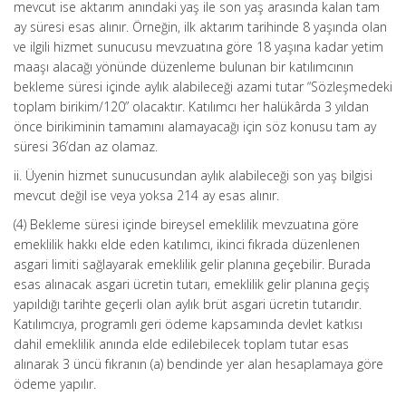
mevcut ise aktarım anındaki yaş ile son yaş arasında kalan tam
ay süresi esas alınır. Örneğin, ilk aktarım tarihinde 8 yaşında olan
ve ilgili hizmet sunucusu mevzuatına göre 18 yaşına kadar yetim
maaşı alacağı yönünde düzenleme bulunan bir katılımcının
bekleme süresi içinde aylık alabileceği azami tutar “Sözleşmedeki
toplam birikim/120” olacaktır. Katılımcı her halükârda 3 yıldan
önce birikiminin tamamını alamayacağı için söz konusu tam ay
süresi 36’dan az olamaz.
ii. Üyenin hizmet sunucusundan aylık alabileceği son yaş bilgisi
mevcut değil ise veya yoksa 214 ay esas alınır.
(4) Bekleme süresi içinde bireysel emeklilik mevzuatına göre
emeklilik hakkı elde eden katılımcı, ikinci fıkrada düzenlenen
asgari limiti sağlayarak emeklilik gelir planına geçebilir. Burada
esas alınacak asgari ücretin tutarı, emeklilik gelir planına geçiş
yapıldığı tarihte geçerli olan aylık brüt asgari ücretin tutarıdır.
Katılımcıya, programlı geri ödeme kapsamında devlet katkısı
dahil emeklilik anında elde edilebilecek toplam tutar esas
alınarak 3 üncü fıkranın (a) bendinde yer alan hesaplamaya göre
ödeme yapılır.