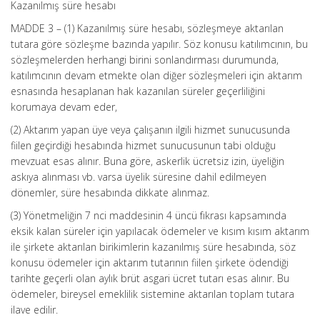
Kazanılmış süre hesabı
MADDE 3 – (1) Kazanılmış süre hesabı, sözleşmeye aktarılan
tutara göre sözleşme bazında yapılır. Söz konusu katılımcının, bu
sözleşmelerden herhangi birini sonlandırması durumunda,
katılımcının devam etmekte olan diğer sözleşmeleri için aktarım
esnasında hesaplanan hak kazanılan süreler geçerliliğini
korumaya devam eder,
(2) Aktarım yapan üye veya çalışanın ilgili hizmet sunucusunda
fiilen geçirdiği hesabında hizmet sunucusunun tabi olduğu
mevzuat esas alınır. Buna göre, askerlik ücretsiz izin, üyeliğin
askıya alınması vb. varsa üyelik süresine dahil edilmeyen
dönemler, süre hesabında dikkate alınmaz.
(3) Yönetmeliğin 7 nci maddesinin 4 üncü fıkrası kapsamında
eksik kalan süreler için yapılacak ödemeler ve kısım kısım aktarım
ile şirkete aktarılan birikimlerin kazanılmış süre hesabında, söz
konusu ödemeler için aktarım tutarının fiilen şirkete ödendiği
tarihte geçerli olan aylık brüt asgari ücret tutarı esas alınır. Bu
ödemeler, bireysel emeklilik sistemine aktarılan toplam tutara
ilave edilir.