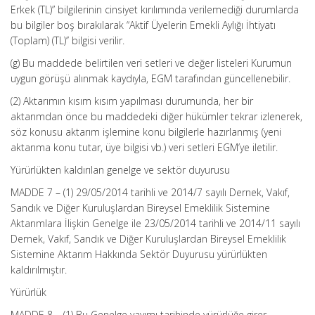
Erkek (TL)” bilgilerinin cinsiyet kırılımında verilemediği durumlarda
bu bilgiler boş bırakılarak “Aktif Üyelerin Emekli Aylığı İhtiyatı
(Toplam) (TL)’’ bilgisi verilir.
(g) Bu maddede belirtilen veri setleri ve değer listeleri Kurumun
uygun görüşü alınmak kaydıyla, EGM tarafından güncellenebilir.
(2) Aktarımın kısım kısım yapılması durumunda, her bir
aktarımdan önce bu maddedeki diğer hükümler tekrar izlenerek,
söz konusu aktarım işlemine konu bilgilerle hazırlanmış (yeni
aktarıma konu tutar, üye bilgisi vb.) veri setleri EGM’ye iletilir.
Yürürlükten kaldırılan genelge ve sektör duyurusu
MADDE 7 – (1) 29/05/2014 tarihli ve 2014/7 sayılı Dernek, Vakıf,
Sandık ve Diğer Kuruluşlardan Bireysel Emeklilik Sistemine
Aktarımlara İlişkin Genelge ile 23/05/2014 tarihli ve 2014/11 sayılı
Dernek, Vakıf, Sandık ve Diğer Kuruluşlardan Bireysel Emeklilik
Sistemine Aktarım Hakkında Sektör Duyurusu yürürlükten
kaldırılmıştır.
Yürürlük
MADDE 8 – (1) Bu Genelge yayımı tarihinde yürürlüğe girer