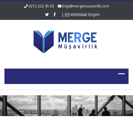
0212 222 45 63
bilgi@mergemusavirlik.com
|
WebMail Erişim