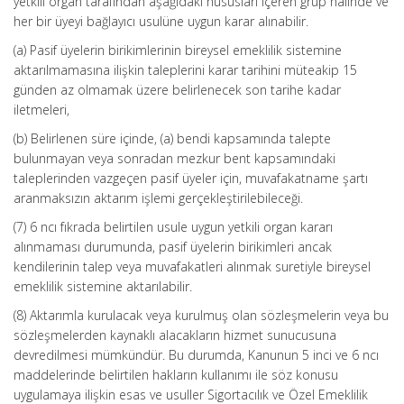
yetkili organ tarafından aşağıdaki hususları içeren grup halinde ve
her bir üyeyi bağlayıcı usulüne uygun karar alınabilir.
(a) Pasif üyelerin birikimlerinin bireysel emeklilik sistemine
aktarılmamasına ilişkin taleplerini karar tarihini müteakip 15
günden az olmamak üzere belirlenecek son tarihe kadar
iletmeleri,
(b) Belirlenen süre içinde, (a) bendi kapsamında talepte
bulunmayan veya sonradan mezkur bent kapsamındaki
taleplerinden vazgeçen pasif üyeler için, muvafakatname şartı
aranmaksızın aktarım işlemi gerçekleştirilebileceği.
(7) 6 ncı fıkrada belirtilen usule uygun yetkili organ kararı
alınmaması durumunda, pasif üyelerin birikimleri ancak
kendilerinin talep veya muvafakatleri alınmak suretiyle bireysel
emeklilik sistemine aktarılabilir.
(8) Aktarımla kurulacak veya kurulmuş olan sözleşmelerin veya bu
sözleşmelerden kaynaklı alacakların hizmet sunucusuna
devredilmesi mümkündür. Bu durumda, Kanunun 5 inci ve 6 ncı
maddelerinde belirtilen hakların kullanımı ile söz konusu
uygulamaya ilişkin esas ve usuller Sigortacılık ve Özel Emeklilik