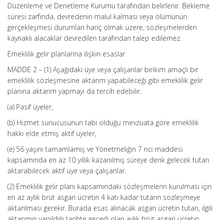
Düzenleme ve Denetleme Kurumu tarafından belirlenir. Bekleme
süresi zarfında, devredenin malul kalması veya ölümünün
gerçekleşmesi durumları hariç olmak üzere, sözleşmelerden
kaynaklı alacaklar devredilen tarafından talep edilemez.
Emeklilik gelir planlarına ilişkin esaslar
MADDE 2 – (1) Aşağıdaki üye veya çalışanlar birikim amaçlı bir
emeklilik sözleşmesine aktarım yapabileceği gibi emeklilik gelir
planına aktarım yapmayı da tercih edebilir.
(a) Pasif üyeler,
(b) Hizmet sunucusunun tabi olduğu mevzuata göre emeklilik
hakkı elde etmiş aktif üyeler,
(e) 56 yaşını tamamlamış ve Yönetmeliğin 7 nci maddesi
kapsamında en az 10 yıllık kazanılmış süreye denk gelecek tutarı
aktarabilecek aktif üye veya çalışanlar.
(2) Emeklilik gelir planı kapsamındaki sözleşmelerin kurulması için
en az aylık brüt asgari ücretin 4 katı kadar tutarın sözleşmeye
aktarılması gerekir. Burada esas alınacak asgari ücretin tutarı, ilgili
aktarımın yapıldığı tarihte geçerli olan aylık brüt asgari ücretin