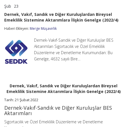
Şub
23
Dernek,
yorumlar kapalı
Vakıf,
Dernek, Vakıf, Sandık ve Diğer Kuruluşlardan Bireysel
Sandık
Emeklilik Sistemine Aktarımlara İlişkin Genelge (2022/4)
ve
Diğer
Haberi Ekleyen:
Merge Müşavirlik
Kuruluşlardan
Bireysel
Emeklilik
Dernek-Vakıf-Sandık ve Diğer Kuruluşlar BES
Sistemine
Aktarımları Sigortacılık ve Özel Emeklilik
Aktarımlara
Düzenleme ve Denetleme Kurumundan: Bu
İlişkin
Genelge, 4632 sayılı Bire…
Genelge
(2022/4)
için
Dernek, Vakıf, Sandık ve Diğer Kuruluşlardan Bireysel
Emeklilik Sistemine Aktarımlara İlişkin Genelge (2022/4)
Tarih: 21 Şubat 2022
Dernek-Vakıf-Sandık ve Diğer Kuruluşlar BES
Aktarımları
Sigortacılık ve Özel Emeklilik Düzenleme ve Denetleme