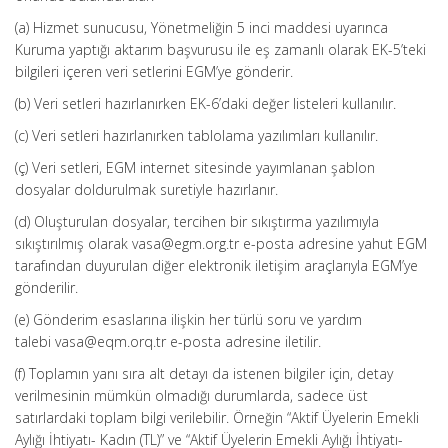
(a) Hizmet sunucusu, Yönetmeliğin 5 inci maddesi uyarınca
Kuruma yaptığı aktarım başvurusu ile eş zamanlı olarak EK-5’teki
bilgileri içeren veri setlerini EGM’ye gönderir.
(b) Veri setleri hazırlanırken EK-6’daki değer listeleri kullanılır.
(c) Veri setleri hazırlanırken tablolama yazılımları kullanılır.
(ç) Veri setleri, EGM internet sitesinde yayımlanan şablon
dosyalar doldurulmak suretiyle hazırlanır.
(d) Oluşturulan dosyalar, tercihen bir sıkıştırma yazılımıyla
sıkıştırılmış olarak vasa@egm.org.tr e-posta adresine yahut EGM
tarafından duyurulan diğer elektronik iletişim araçlarıyla EGM’ye
gönderilir.
(e) Gönderim esaslarına ilişkin her türlü soru ve yardım
talebi vasa@eqm.orq.tr e-posta adresine iletilir.
(f) Toplamın yanı sıra alt detayı da istenen bilgiler için, detay
verilmesinin mümkün olmadığı durumlarda, sadece üst
satırlardaki toplam bilgi verilebilir. Örneğin “Aktif Üyelerin Emekli
Aylığı İhtiyatı- Kadın (TL)” ve “Aktif Üyelerin Emekli Aylığı İhtiyatı-