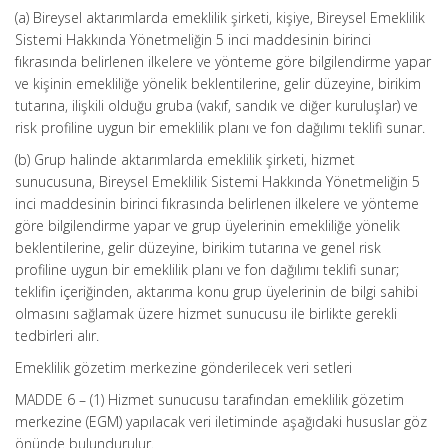
(a) Bireysel aktarımlarda emeklilik şirketi, kişiye, Bireysel Emeklilik
Sistemi Hakkında Yönetmeliğin 5 inci maddesinin birinci
fıkrasında belirlenen ilkelere ve yönteme göre bilgilendirme yapar
ve kişinin emekliliğe yönelik beklentilerine, gelir düzeyine, birikim
tutarına, ilişkili olduğu gruba (vakıf, sandık ve diğer kuruluşlar) ve
risk profiline uygun bir emeklilik planı ve fon dağılımı teklifi sunar.
(b) Grup halinde aktarımlarda emeklilik şirketi, hizmet
sunucusuna, Bireysel Emeklilik Sistemi Hakkında Yönetmeliğin 5
inci maddesinin birinci fıkrasında belirlenen ilkelere ve yönteme
göre bilgilendirme yapar ve grup üyelerinin emekliliğe yönelik
beklentilerine, gelir düzeyine, birikim tutarına ve genel risk
profiline uygun bir emeklilik planı ve fon dağılımı teklifi sunar;
teklifin içeriğinden, aktarıma konu grup üyelerinin de bilgi sahibi
olmasını sağlamak üzere hizmet sunucusu ile birlikte gerekli
tedbirleri alır.
Emeklilik gözetim merkezine gönderilecek veri setleri
MADDE 6 – (1) Hizmet sunucusu tarafından emeklilik gözetim
merkezine (EGM) yapılacak veri iletiminde aşağıdaki hususlar göz
önünde bulundurulur.