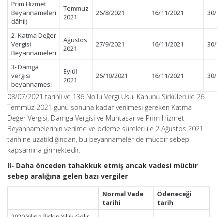
Prim Hizmet
Temmuz
Beyannameleri
26/8/2021
16/11/2021
30/
2021
dâhil)
2- Katma Değer
Ağustos
Vergisi
27/9/2021
16/11/2021
30/
2021
Beyannameleri
3- Damga
Eylül
vergisi
26/10/2021
16/11/2021
30/
2021
beyannamesi
08/07/2021 tarihli ve 136 No.lu Vergi Usul Kanunu Sirküleri ile 26
Temmuz 2021 günü sonuna kadar verilmesi gereken Katma
Değer Vergisi, Damga Vergisi ve Muhtasar ve Prim Hizmet
Beyannamelerinin verilme ve ödeme süreleri ile 2 Ağustos 2021
tarihine uzatıldığından, bu beyannameler de mücbir sebep
kapsamına girmektedir.
II- Daha önceden tahakkuk etmiş ancak vadesi mücbir
sebep aralığına gelen bazı vergiler
Normal Vade
Ödeneceği
tarihi
tarih
2020 Yılına İlişkin Yıllık Gelir