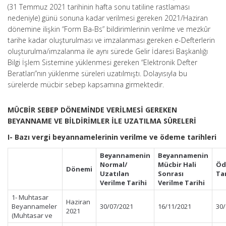
(31 Temmuz 2021 tarihinin hafta sonu tatiline rastlaması
nedeniyle) günü sonuna kadar verilmesi gereken 2021/Haziran
dönemine ilişkin “Form Ba-Bs” bildirimlerinin verilme ve mezkûr
tarihe kadar oluşturulması ve imzalanması gereken e-Defterlerin
oluşturulma/imzalanma ile aynı sürede Gelir İdaresi Başkanlığı
Bilgi İşlem Sistemine yüklenmesi gereken “Elektronik Defter
Beratları”nın yüklenme süreleri uzatılmıştı. Dolayısıyla bu
sürelerde mücbir sebep kapsamına girmektedir.
MÜCBİR SEBEP DÖNEMİNDE VERİLMESİ GEREKEN
BEYANNAME VE BİLDİRİMLER İLE UZATILMA SÜRELERİ
I- Bazı vergi beyannamelerinin verilme ve ödeme tarihleri
Beyannamenin
Beyannamenin
Normal/
Mücbir Hali
Öd
Dönemi
Uzatılan
Sonrası
Tar
Verilme Tarihi
Verilme Tarihi
1- Muhtasar
Haziran
Beyannameler
30/07/2021
16/11/2021
30/
2021
(Muhtasar ve