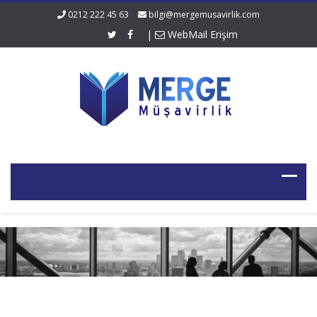
0212 222 45 63
bilgi@mergemusavirlik.com
|
WebMail Erişim