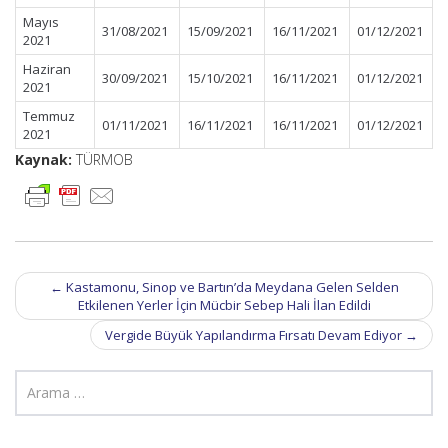
Mayıs
31/08/2021
15/09/2021
16/11/2021
01/12/2021
2021
Haziran
30/09/2021
15/10/2021
16/11/2021
01/12/2021
2021
Temmuz
01/11/2021
16/11/2021
16/11/2021
01/12/2021
2021
Kaynak:
TÜRMOB
Post
←
Kastamonu, Sinop ve Bartın’da Meydana Gelen Selden
navigation
Etkilenen Yerler İçin Mücbir Sebep Hali İlan Edildi
Vergide Büyük Yapılandırma Fırsatı Devam Ediyor
→