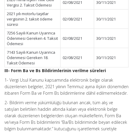
02/08/2021
30/11/2021
Vergisi 2. Taksit Ödemesi
2021 yılı motorlu taşıtlar
vergisinin 2. taksit ödeme
02/08/2021
30/11/2021
süresi
7256 Sayılı Kanun Uyarınca
Ödenmesi Gereken 4. Taksit
02/08/2021
30/11/2021
Ödemesi
7143 Sayılı Kanun Uyarınca
Ödenmesi Gereken 18.
02/08/2021
30/11/2021
Taksit Ödemesi
III- Form Ba ve Bs Bildirimlerinin verilme süreleri
1- Vergi Usul Kanunu kapsamında elektronik belge olarak
düzenlenen belgeler, 2021 yılının Temmuz ayına ilişkin dönemden
itibaren Form Ba ve Form Bs bildirimlerine dâhil edilmemektedir.
2- Bildirim verme yükümlülüğü bulunan ancak, tüm alış ve
satışları belirtilen haddin altında kalan veya elektronik belge
olarak düzenlenen belgelerden oluşan mükelleflerin, Form Ba
ve/veya Form Bs bildirimlerini “Ba/Bs bildiriminde beyan edilecek
bilgim bulunmamaktadır.” kutucuğunu işaretlemek suretiyle