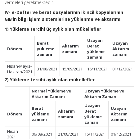
vermeleri gerekmektedir.
IV- e-Defter ve berat dosyalarının ikincil kopyalarının
GIB’in bilgi işlem sistemlerine yüklenme ve aktarımı
1) Yükleme tercihi üç aylık olan mükellefler
Uzayan
Berat
Uzayan
Aktarım
Berat
Dönem
yükleme
Aktarım
zamanı
yükleme
zamanı
zamanı
zamanı
Nisan-Mayıs-
31/08/2021
15/09/2021
16/11/2021
01/12/2021
Haziran/2021
2) Yükleme tercihi aylık olan mükellefler
Normal Yükleme ve
Uzayan Yükleme ve
Aktarım Zamanı
Aktarım Zamanı
Uzayan
Berat
Uzayan
Aktarım
Berat
Dönem
yükleme
Aktarım
zamanı
yükleme
zamanı
zamanı
zamanı
Nisan
06/08/2021
21/08/2021
16/11/2021
01/12/2021
2021