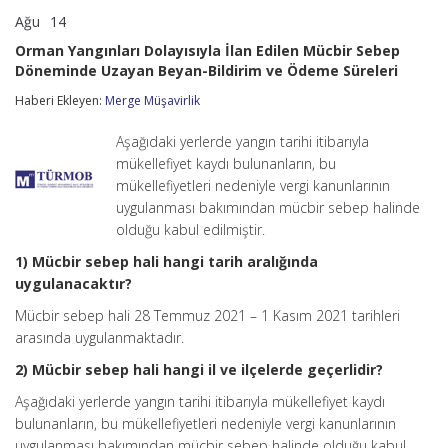
Ağu
14
Orman
yorumlar kapalı
Yangınları
Orman Yangınları Dolayısıyla İlan Edilen Mücbir Sebep
Dolayısıyla
Döneminde Uzayan Beyan-Bildirim ve Ödeme Süreleri
İlan
Edilen
Haberi Ekleyen:
Merge Müşavirlik
Mücbir
Sebep
Döneminde
Aşağıdaki yerlerde yangın tarihi itibarıyla
Uzayan
mükellefiyet kaydı bulunanların, bu
Beyan-
mükellefiyetleri nedeniyle vergi kanunlarının
Bildirim
uygulanması bakımından mücbir sebep halinde
ve
Ödeme
olduğu kabul edilmiştir.
Süreleri
için
1) Mücbir sebep hali hangi tarih aralığında
uygulanacaktır?
Mücbir sebep hali 28 Temmuz 2021 – 1 Kasım 2021 tarihleri
arasında uygulanmaktadır.
2) Mücbir sebep hali hangi il ve ilçelerde geçerlidir?
Aşağıdaki yerlerde yangın tarihi itibarıyla mükellefiyet kaydı
bulunanların, bu mükellefiyetleri nedeniyle vergi kanunlarının
uygulanması bakımından mücbir sebep halinde olduğu kabul