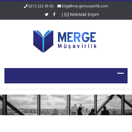
0212 222 45 63
bilgi@mergemusavirlik.com
|
WebMail Erişim