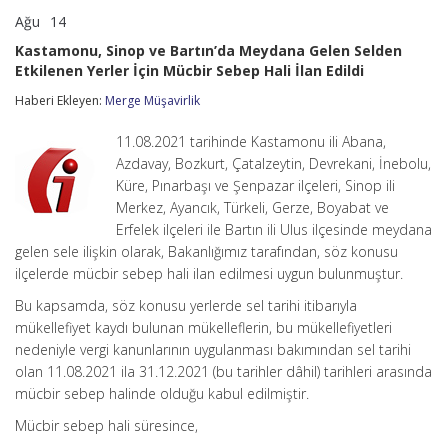
Ağu
14
Kastamonu,
yorumlar kapalı
Sinop
Kastamonu, Sinop ve Bartın’da Meydana Gelen Selden
ve
Etkilenen Yerler İçin Mücbir Sebep Hali İlan Edildi
Bartın’da
Meydana
Haberi Ekleyen:
Merge Müşavirlik
Gelen
Selden
Etkilenen
11.08.2021 tarihinde Kastamonu ili Abana,
Yerler
Azdavay, Bozkurt, Çatalzeytin, Devrekani, İnebolu,
İçin
Küre, Pınarbaşı ve Şenpazar ilçeleri, Sinop ili
Mücbir
Merkez, Ayancık, Türkeli, Gerze, Boyabat ve
Sebep
Hali
Erfelek ilçeleri ile Bartın ili Ulus ilçesinde meydana
İlan
gelen sele ilişkin olarak, Bakanlığımız tarafından, söz konusu
Edildi
ilçelerde mücbir sebep hali ilan edilmesi uygun bulunmuştur.
için
Bu kapsamda, söz konusu yerlerde sel tarihi itibarıyla
mükellefiyet kaydı bulunan mükelleflerin, bu mükellefiyetleri
nedeniyle vergi kanunlarının uygulanması bakımından sel tarihi
olan 11.08.2021 ila 31.12.2021 (bu tarihler dâhil) tarihleri arasında
mücbir sebep halinde olduğu kabul edilmiştir.
Mücbir sebep hali süresince,