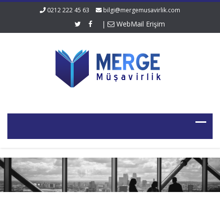
0212 222 45 63
bilgi@mergemusavirlik.com
|
WebMail Erişim