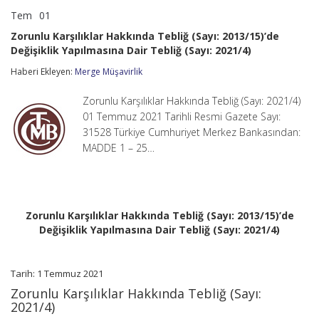
Tem
01
Zorunlu
yorumlar kapalı
Karşılıklar
Zorunlu Karşılıklar Hakkında Tebliğ (Sayı: 2013/15)’de
Hakkında
Değişiklik Yapılmasına Dair Tebliğ (Sayı: 2021/4)
Tebliğ
(Sayı:
Haberi Ekleyen:
Merge Müşavirlik
2013/15)’de
Değişiklik
Yapılmasına
Zorunlu Karşılıklar Hakkında Tebliğ (Sayı: 2021/4)
Dair
01 Temmuz 2021 Tarihli Resmi Gazete Sayı:
Tebliğ
31528 Türkiye Cumhuriyet Merkez Bankasından:
(Sayı:
MADDE 1 – 25…
2021/4)
için
Zorunlu Karşılıklar Hakkında Tebliğ (Sayı: 2013/15)’de
Değişiklik Yapılmasına Dair Tebliğ (Sayı: 2021/4)
Tarih: 1 Temmuz 2021
Zorunlu Karşılıklar Hakkında Tebliğ (Sayı:
2021/4)