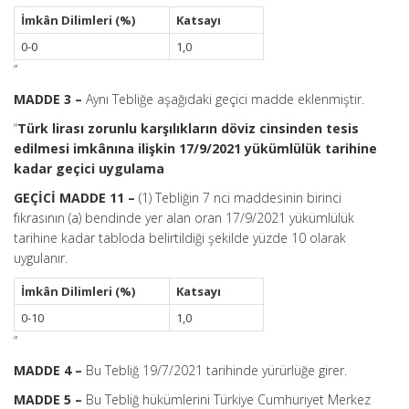
İmkân Dilimleri (%)
Katsayı
0-0
1,0
”
MADDE 3 –
Aynı Tebliğe aşağıdaki geçici madde eklenmiştir.
“
Türk lirası zorunlu karşılıkların döviz cinsinden tesis
edilmesi imkânına ilişkin 17/9/2021 yükümlülük tarihine
kadar geçici uygulama
GEÇİCİ MADDE 11 –
(1) Tebliğin 7 nci maddesinin birinci
fıkrasının (a) bendinde yer alan oran 17/9/2021 yükümlülük
tarihine kadar tabloda belirtildiği şekilde yüzde 10 olarak
uygulanır.
İmkân Dilimleri (%)
Katsayı
0-10
1,0
”
MADDE 4 –
Bu Tebliğ 19/7/2021 tarihinde yürürlüğe girer.
MADDE 5 –
Bu Tebliğ hükümlerini Türkiye Cumhuriyet Merkez