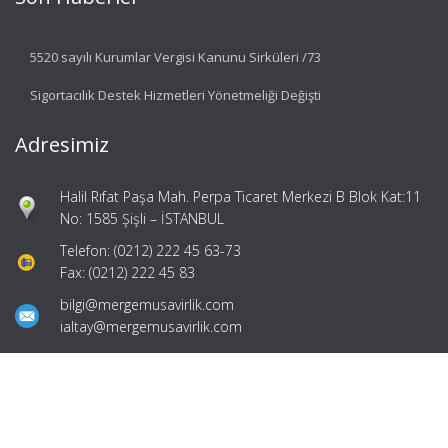
5520 sayılı Kurumlar Vergisi Kanunu Sirküleri /73
Sigortacılık Destek Hizmetleri Yönetmeliği Değişti
Adresimiz
Halil Rıfat Paşa Mah. Perpa Ticaret Merkezi B Blok Kat:11
No: 1585 Şişli – İSTANBUL
Telefon: (0212) 222 45 63-73
Fax: (0212) 222 45 83
bilgi@mergemusavirlik.com
ialtay@mergemusavirlik.com
Hızlı Menü
Ana Sayfa
Hakkımızda