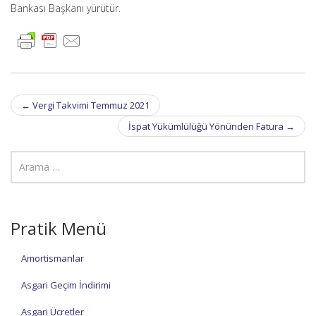
Bankası Başkanı yürütür.
Post
←
Vergi Takvimi Temmuz 2021
navigation
İspat Yükümlülüğü Yönünden Fatura
→
Pratik Menü
Amortismanlar
Asgari Geçim İndirimi
Asgari Ücretler