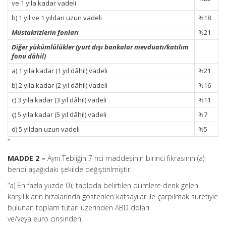
ve 1 yıla kadar vadeli
b) 1 yıl ve 1 yıldan uzun vadeli
%18
Müstakrizlerin fonları
%21
Diğer yükümlülükler (yurt dışı bankalar mevduatı/katılım
fonu dâhil)
a) 1 yıla kadar (1 yıl dâhil) vadeli
%21
b) 2 yıla kadar (2 yıl dâhil) vadeli
%16
c) 3 yıla kadar (3 yıl dâhil) vadeli
%11
ç) 5 yıla kadar (5 yıl dâhil) vadeli
%7
d) 5 yıldan uzun vadeli
%5
”
MADDE 2 –
Aynı Tebliğin 7 nci maddesinin birinci fıkrasının (a)
bendi aşağıdaki şekilde değiştirilmiştir.
“a) En fazla yüzde 0’ı; tabloda belirtilen dilimlere denk gelen
karşılıkların hizalarında gösterilen katsayılar ile çarpılmak suretiyle
bulunan toplam tutarı üzerinden ABD doları
ve/veya euro cinsinden,