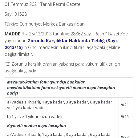
01 Temmuz 2021 Tarihli Resmi Gazete
Sayı: 31528
Türkiye Cumhuriyet Merkez Bankasından:
MADDE 1 –
25/12/2013 tarihli ve 28862 sayılı Resmî Gazete’de
yayımlanan
Zorunlu Karşılıklar Hakkında Tebliğ (Sayı:
2013/15)
’in 6 ncı maddesinin ikinci fıkrası aşağıdaki şekilde
değiştirilmiştir.
“(2) Zorunlu karşılık oranları yabancı para yükümlülükler için
aşağıdaki gibidir:
Mevduat/katılım fonu (yurt dışı bankalar
mevduatı/katılım fonu ve kıymetli maden depo hesapları
hariç)
a) Vadesiz, ihbarlı, 1 aya kadar, 3 aya kadar, 6 aya kadar
%21
ve 1 yıla kadar vadeli
b) 1 yıl ve 1 yıldan uzun vadeli
%15
Kıymetli maden depo hesapları
a) Vadesiz, ihbarlı, 1 aya kadar, 3 aya kadar, 6 aya kadar
%22