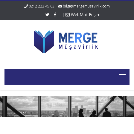
0212 222 45 63
bilgi@mergemusavirlik.com
|
WebMail Erişim