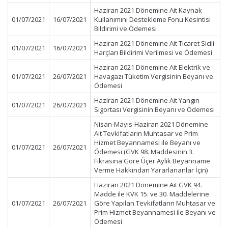
Haziran 2021 Dönemine Ait Kaynak
01/07/2021
16/07/2021
Kullanımını Destekleme Fonu Kesintisi
Bildirimi ve Ödemesi
Haziran 2021 Dönemine Ait Ticaret Sicili
01/07/2021
16/07/2021
Harçları Bildirimi Verilmesi ve Ödemesi
Haziran 2021 Dönemine Ait Elektrik ve
01/07/2021
26/07/2021
Havagazı Tüketim Vergisinin Beyanı ve
Ödemesi
Haziran 2021 Dönemine Ait Yangın
01/07/2021
26/07/2021
Sigortası Vergisinin Beyanı ve Ödemesi
Nisan-Mayıs-Haziran 2021 Dönemine
Ait Tevkifatların Muhtasar ve Prim
Hizmet Beyannamesi ile Beyanı ve
01/07/2021
26/07/2021
Ödemesi (GVK 98. Maddesinin 3.
Fıkrasına Göre Üçer Aylık Beyanname
Verme Hakkından Yararlananlar İçin)
Haziran 2021 Dönemine Ait GVK 94.
Madde ile KVK 15. ve 30. Maddelerine
01/07/2021
26/07/2021
Göre Yapılan Tevkifatların Muhtasar ve
Prim Hizmet Beyannamesi ile Beyanı ve
Ödemesi