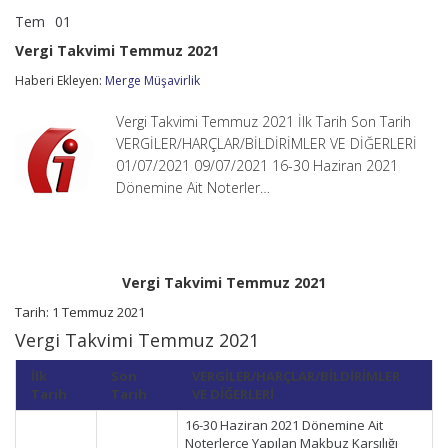
Tem
01
Vergi
yorumlar kapalı
Takvimi
Vergi Takvimi Temmuz 2021
Temmuz
2021
Haberi Ekleyen:
Merge Müşavirlik
için
Vergi Takvimi Temmuz 2021 İlk Tarih Son Tarih
VERGİLER/HARÇLAR/BİLDİRİMLER VE DİĞERLERİ
01/07/2021 09/07/2021 16-30 Haziran 2021
Dönemine Ait Noterler…
Vergi Takvimi Temmuz 2021
Tarih: 1 Temmuz 2021
Vergi Takvimi Temmuz 2021
İlk
Son
VERGİLER/HARÇLAR/BİLDİRİMLER
Tarih
Tarih
VE DİĞERLERİ
16-30 Haziran 2021 Dönemine Ait
Noterlerce Yapılan Makbuz Karşılığı