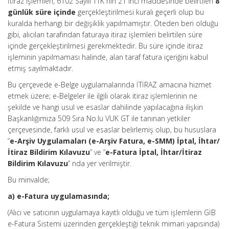
İtiraz işlemleri, 6102 Sayılı TTK nın 21 inci maddesinde belirtilen
8
günlük süre içinde
gerçekleştirilmesi kuralı geçerli olup bu
kuralda herhangi bir değişiklik yapılmamıştır. Öteden beri olduğu
gibi, alıcıları tarafından faturaya itiraz işlemleri belirtilen süre
içinde gerçekleştirilmesi gerekmektedir. Bu süre içinde itiraz
işleminin yapılmaması halinde, alan taraf fatura içeriğini kabul
etmiş sayılmaktadır.
Bu çerçevede e-Belge uygulamalarında İTİRAZ amacına hizmet
etmek üzere; e-Belgeler ile ilgili olarak itiraz işlemlerinin ne
şekilde ve hangi usul ve esaslar dahilinde yapılacağına ilişkin
Başkanlığımıza 509 Sıra No.lu VUK GT ile tanınan yetkiler
çerçevesinde, farklı usul ve esaslar belirlemiş olup, bu hususlara
“
e-Arşiv Uygulamaları (e-Arşiv Fatura, e-SMM) İptal, İhtar/
İtiraz Bildirim Kılavuzu
” ve “
e-Fatura İptal, İhtar/İtiraz
Bildirim Kılavuzu
” nda yer verilmiştir.
Bu minvalde;
a) e-Fatura uygulamasında;
(Alıcı ve satıcının uygulamaya kayıtlı olduğu ve tüm işlemlerin GİB
e-Fatura Sistemi üzerinden gerçekleştiği teknik mimari yapısında)