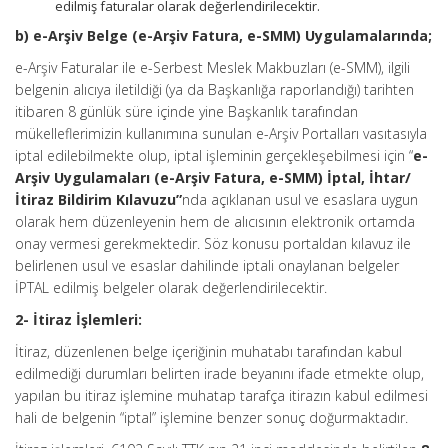
edilmiş faturalar olarak değerlendirilecektir.
b) e-Arşiv Belge (e-Arşiv Fatura, e-SMM) Uygulamalarında;
e-Arşiv Faturalar ile e-Serbest Meslek Makbuzları (e-SMM), ilgili
belgenin alıcıya iletildiği (ya da Başkanlığa raporlandığı) tarihten
itibaren 8 günlük süre içinde yine Başkanlık tarafından
mükelleflerimizin kullanımına sunulan e-Arşiv Portalları vasıtasıyla
iptal edilebilmekte olup, iptal işleminin gerçekleşebilmesi için “
e-
Arşiv Uygulamaları (e-Arşiv Fatura, e-SMM) İptal, İhtar/
İtiraz Bildirim Kılavuzu”
nda açıklanan usul ve esaslara uygun
olarak hem düzenleyenin hem de alıcısının elektronik ortamda
onay vermesi gerekmektedir. Söz konusu portaldan kılavuz ile
belirlenen usul ve esaslar dahilinde iptali onaylanan belgeler
İPTAL edilmiş belgeler olarak değerlendirilecektir.
2- İtiraz İşlemleri:
İtiraz, düzenlenen belge içeriğinin muhatabı tarafından kabul
edilmediği durumları belirten irade beyanını ifade etmekte olup,
yapılan bu itiraz işlemine muhatap tarafça itirazın kabul edilmesi
hali de belgenin “iptal” işlemine benzer sonuç doğurmaktadır.