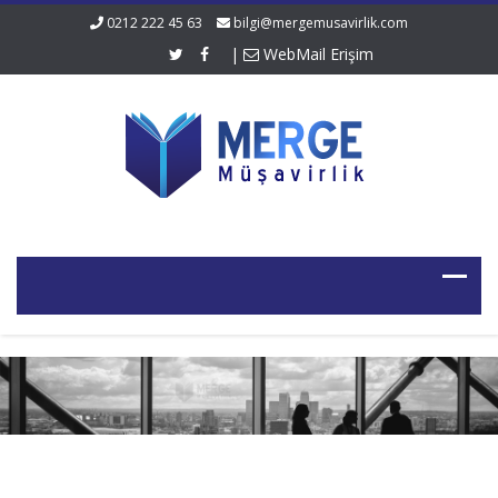
0212 222 45 63
bilgi@mergemusavirlik.com
|
WebMail Erişim