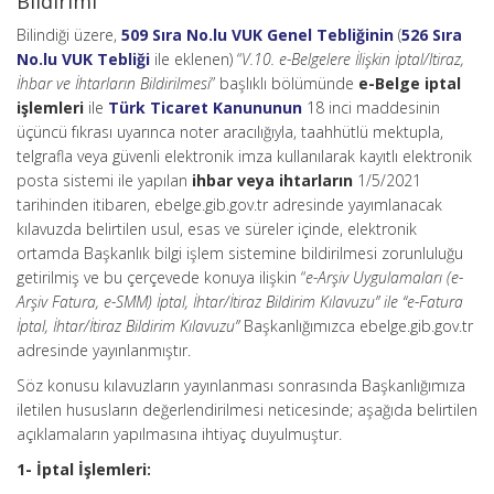
Bildirimi
Bilindiği üzere,
509 Sıra No.lu VUK Genel Tebliğinin
(
526 Sıra
No.lu VUK Tebliği
ile eklenen) “
V.10. e-Belgelere İlişkin İptal/ltiraz,
İhbar ve İhtarların Bildirilmesi
” başlıklı bölümünde
e-Belge iptal
işlemleri
ile
Türk Ticaret Kanununun
18 inci maddesinin
üçüncü fıkrası uyarınca noter aracılığıyla, taahhütlü mektupla,
telgrafla veya güvenli elektronik imza kullanılarak kayıtlı elektronik
posta sistemi ile yapılan
ihbar veya ihtarların
1/5/2021
tarihinden itibaren, ebelge.gib.gov.tr adresinde yayımlanacak
kılavuzda belirtilen usul, esas ve süreler içinde, elektronik
ortamda Başkanlık bilgi işlem sistemine bildirilmesi zorunluluğu
getirilmiş ve bu çerçevede konuya ilişkin “
e-Arşiv Uygulamaları (e-
Arşiv Fatura, e-SMM) İptal, İhtar/İtiraz Bildirim Kılavuzu” ile “e-Fatura
İptal, İhtar/İtiraz Bildirim Kılavuzu”
Başkanlığımızca ebelge.gib.gov.tr
adresinde yayınlanmıştır.
Söz konusu kılavuzların yayınlanması sonrasında Başkanlığımıza
iletilen hususların değerlendirilmesi neticesinde; aşağıda belirtilen
açıklamaların yapılmasına ihtiyaç duyulmuştur.
1- İptal İşlemleri: