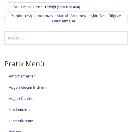
Post
←
Milli Emlak Genel Tebliği (Sıra No: 404)
navigation
Yeniden Yapılandırma ve Matrah Artırımına İlişkin Özet Bilgi ve
Hatırlatmalar
→
Pratik Menü
Amortismanlar
Asgari Geçim İndirimi
Asgari Ücretler
Hakkımızda
Hizmetlerimiz