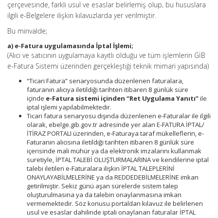
çerçevesinde, farklı usul ve esaslar belirlemiş olup, bu hususlara
ilgili e-Belgelere ilişkin kılavuzlarda yer verilmiştir.
Bu minvalde;
a) e-Fatura uygulamasında İptal İşlemi;
(Alıcı ve satıcının uygulamaya kayıtlı olduğu ve tüm işlemlerin GİB
e-Fatura Sistemi üzerinden gerçekleştiği teknik mimari yapısında)
“Ticari Fatura” senaryosunda düzenlenen faturalara,
faturanın alıcıya iletildiği tarihten itibaren 8 günlük süre
içinde
e-Fatura sistemi içinden “Ret Uygulama Yanıtı”
ile
iptal işlemi yapılabilmektedir.
Ticari fatura senaryosu dışında düzenlenen e-Faturalar ile ilgili
olarak, ebelge.gib.gov.tr adresinde yer alan E-FATURA İPTAL/
İTİRAZ PORTALI üzerinden, e-Faturaya taraf mükelleflerin, e-
Faturanın alıcısına iletildiği tarihten itibaren 8 günlük süre
içerisinde mali mühür ya da elektronik imzalarını kullanmak
suretiyle, İPTAL TALEBİ OLUŞTURMALARINA ve kendilerine iptal
talebi iletilen e-Faturalara ilişkin İPTAL TALEPLERİNİ
ONAYLAYABİLMELERİNE ya da REDDEDEBİLMELERİNE imkan
getirilmiştir. Sekiz günü aşan sürelerde sistem talep
oluşturulmasına ya da talebin onaylanmasına imkan
vermemektedir. Söz konusu portaldan kılavuz ile belirlenen
usul ve esaslar dahilinde iptali onaylanan faturalar İPTAL