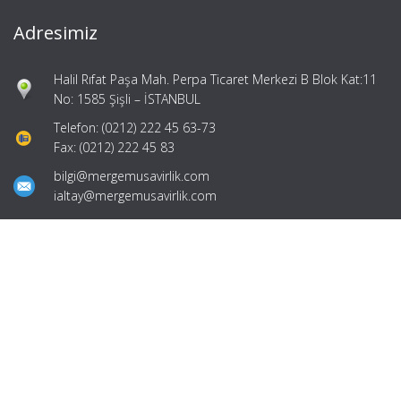
Adresimiz
Halil Rıfat Paşa Mah. Perpa Ticaret Merkezi B Blok Kat:11
No: 1585 Şişli – İSTANBUL
Telefon: (0212) 222 45 63-73
Fax: (0212) 222 45 83
bilgi@mergemusavirlik.com
ialtay@mergemusavirlik.com
Hızlı Menü
Ana Sayfa
Hakkımızda
Hizmetlerimiz
Güncel Mevzuat
İletişim