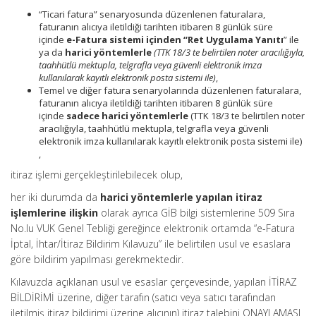
“Ticari fatura” senaryosunda düzenlenen faturalara,
faturanın alıcıya iletildiği tarihten itibaren 8 günlük süre
içinde
e-Fatura sistemi içinden “Ret Uygulama Yanıtı
” ile
ya da
harici yöntemlerle
(TTK 18/3 te belirtilen noter aracılığıyla,
taahhütlü mektupla, telgrafla veya güvenli elektronik imza
kullanılarak kayıtlı elektronik posta sistemi ile)
,
Temel ve diğer fatura senaryolarında düzenlenen faturalara,
faturanın alıcıya iletildiği tarihten itibaren 8 günlük süre
içinde
sadece harici yöntemlerle
(TTK 18/3 te belirtilen noter
aracılığıyla, taahhütlü mektupla, telgrafla veya güvenli
elektronik imza kullanılarak kayıtlı elektronik posta sistemi ile)
,
itiraz işlemi gerçekleştirilebilecek olup,
her iki durumda da
harici yöntemlerle yapılan itiraz
işlemlerine ilişkin
olarak ayrıca GİB bilgi sistemlerine 509 Sıra
No.lu VUK Genel Tebliği gereğince elektronik ortamda “e-Fatura
İptal, İhtar/İtiraz Bildirim Kılavuzu” ile belirtilen usul ve esaslara
göre bildirim yapılması gerekmektedir.
Kılavuzda açıklanan usul ve esaslar çerçevesinde, yapılan İTİRAZ
BİLDİRİMİ üzerine, diğer tarafın (satıcı veya satıcı tarafından
iletilmiş itiraz bildirimi üzerine alıcının) itiraz talebini ONAYLAMASI