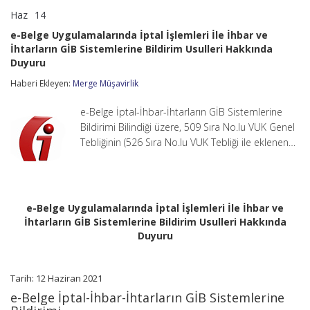
Haz
14
e-
yorumlar kapalı
Belge
e-Belge Uygulamalarında İptal İşlemleri İle İhbar ve
Uygulamalarında
İhtarların GİB Sistemlerine Bildirim Usulleri Hakkında
İptal
Duyuru
İşlemleri
İle
Haberi Ekleyen:
Merge Müşavirlik
İhbar
ve
İhtarların
e-Belge İptal-İhbar-İhtarların GİB Sistemlerine
GİB
Bildirimi Bilindiği üzere, 509 Sıra No.lu VUK Genel
Sistemlerine
Tebliğinin (526 Sıra No.lu VUK Tebliği ile eklenen…
Bildirim
Usulleri
Hakkında
Duyuru
için
e-Belge Uygulamalarında İptal İşlemleri İle İhbar ve
İhtarların GİB Sistemlerine Bildirim Usulleri Hakkında
Duyuru
Tarih: 12 Haziran 2021
e-Belge İptal-İhbar-İhtarların GİB Sistemlerine