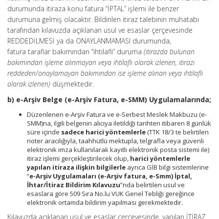
durumunda itiraza konu fatura “İPTAL” işlemi ile benzer
durumuna gelmiş olacaktır. Bildirilen itiraz talebinin muhatabı
tarafından kılavuzda açıklanan usul ve esaslar çerçevesinde
REDDEDİLMESİ ya da ONAYLANMAMASI durumunda,
fatura taraflar bakımından “ihtilaflı” duruma
(itirazda bulunan
bakımından işleme alınmayan veya ihtilaflı olarak izlenen, itirazı
reddeden/onaylamayan bakımından ise işleme alınan veya ihtilaflı
olarak izlenen)
düşmektedir.
b) e-Arşiv Belge (e-Arşiv Fatura, e-SMM) Uygulamalarında;
Düzenlenen e-Arşiv Fatura ve e-Serbest Meslek Makbuzu (e-
SMM)na, ilgili belgenin alıcıya iletildiği tarihten itibaren 8 günlük
süre içinde
sadece harici yöntemlerle
(TTK 18/3 te belirtilen
noter aracılığıyla, taahhütlü mektupla, telgrafla veya güvenli
elektronik imza kullanılarak kayıtlı elektronik posta sistemi ile)
itiraz işlemi gerçekleştirilecek olup,
harici yöntemlerle
yapılan itiraza ilişkin bilgilerle
ayrıca GİB bilgi sistemlerine
“
e-Arşiv Uygulamaları (e-Arşiv fatura, e-Smm) İptal,
İhtar/İtiraz Bildirim Kılavuzu
”nda belirtilen usul ve
esaslara göre 509 Sıra No.lu VUK Genel Tebliği gereğince
elektronik ortamda bildirim yapılması gerekmektedir.
Kılavuzda açıklanan usul ve esaslar çerçevesinde, yapılan İTİRAZ