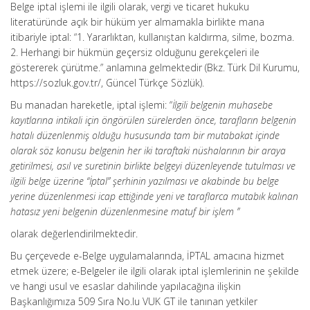
Belge iptal işlemi ile ilgili olarak, vergi ve ticaret hukuku
literatüründe açık bir hüküm yer almamakla birlikte mana
itibariyle iptal: “1. Yararlıktan, kullanıştan kaldırma, silme, bozma.
2. Herhangi bir hükmün geçersiz olduğunu gerekçeleri ile
göstererek çürütme.” anlamına gelmektedir (Bkz. Türk Dil Kurumu,
https://sozluk.gov.tr/, Güncel Türkçe Sözlük).
Bu manadan hareketle, iptal işlemi: “
İlgili belgenin muhasebe
kayıtlarına intikali için öngörülen sürelerden önce, tarafların belgenin
hatalı düzenlenmiş olduğu hususunda tam bir mutabakat içinde
olarak söz konusu belgenin her iki taraftaki nüshalarının bir araya
getirilmesi, asıl ve suretinin birlikte belgeyi düzenleyende tutulması ve
ilgili belge üzerine “İptal” şerhinin yazılması ve akabinde bu belge
yerine düzenlenmesi icap ettiğinde yeni ve taraflarca mutabık kalınan
hatasız yeni belgenin düzenlenmesine matuf bir işlem ”
olarak değerlendirilmektedir.
Bu çerçevede e-Belge uygulamalarında, İPTAL amacına hizmet
etmek üzere; e-Belgeler ile ilgili olarak iptal işlemlerinin ne şekilde
ve hangi usul ve esaslar dahilinde yapılacağına ilişkin
Başkanlığımıza 509 Sıra No.lu VUK GT ile tanınan yetkiler