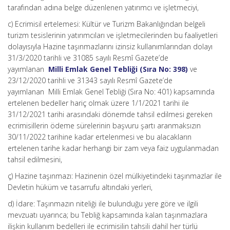
tarafından adına belge düzenlenen yatırımcı ve işletmeciyi,
c) Ecrimisil ertelemesi: Kültür ve Turizm Bakanlığından belgeli
turizm tesislerinin yatırımcıları ve işletmecilerinden bu faaliyetleri
dolayısıyla Hazine taşınmazlarını izinsiz kullanımlarından dolayı
31/3/2020 tarihli ve 31085 sayılı Resmî Gazete’de
yayımlanan
Milli Emlak Genel Tebliği (Sıra No: 398)
ve
23/12/2020 tarihli ve 31343 sayılı Resmî Gazete’de
yayımlanan Milli Emlak Genel Tebliği (Sıra No: 401) kapsamında
ertelenen bedeller hariç olmak üzere 1/1/2021 tarihi ile
31/12/2021 tarihi arasındaki dönemde tahsil edilmesi gereken
ecrimisillerin ödeme sürelerinin başvuru şartı aranmaksızın
30/11/2022 tarihine kadar ertelenmesi ve bu alacakların
ertelenen tarihe kadar herhangi bir zam veya faiz uygulanmadan
tahsil edilmesini,
ç) Hazine taşınmazı: Hazinenin özel mülkiyetindeki taşınmazlar ile
Devletin hüküm ve tasarrufu altındaki yerleri,
d) İdare: Taşınmazın niteliği ile bulunduğu yere göre ve ilgili
mevzuatı uyarınca; bu Tebliğ kapsamında kalan taşınmazlara
ilişkin kullanım bedelleri ile ecrimisilin tahsili dahil her türlü