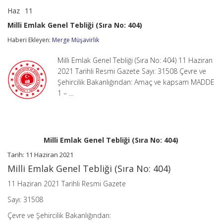
Haz
11
Milli
yorumlar kapalı
Emlak
Milli Emlak Genel Tebliği (Sıra No: 404)
Genel
Tebliği
Haberi Ekleyen:
Merge Müşavirlik
(Sıra
No:
Milli Emlak Genel Tebliği (Sıra No: 404) 11 Haziran
404)
için
2021 Tarihli Resmi Gazete Sayı: 31508 Çevre ve
Şehircilik Bakanlığından: Amaç ve kapsam MADDE
1 – …
Milli Emlak Genel Tebliği (Sıra No: 404)
Tarih: 11 Haziran 2021
Milli Emlak Genel Tebliği (Sıra No: 404)
11 Haziran 2021 Tarihli Resmi Gazete
Sayı: 31508
Çevre ve Şehircilik Bakanlığından: