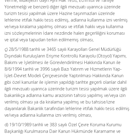
Verme, Mülkiyetin Gayri Aynî Hak Tesis, Ecrimisil ve Tahliye
Yönetmeliği ve benzeri) diğer ilgili mevzuatı uyarınca üzerinde
turizm tesisi yapılmak üzere Hazine taşınmazları üzerinde
lehlerine irtifak hakkı tesis edilmiş, adlarına kullanma izni verilmiş
ve/veya kiralama yapılmış olması ve irtifak hakkı veya kullanma
izni sözleşmelerinin İdare nezdinde halen geçerliliğini koruması
ve iptal veya tapudan terkin edilmemiş olması,
ç) 28/5/1988 tarihli ve 3465 sayılı Karayolları Genel Müdürlüğü
Dışındaki Kuruluşların Erişme Kontrollü Karayolu (Otoyol) Yapımı,
Bakımı ve İşletilmesi ile Görevlendirilmesi Hakkında Kanun ile
8/6/1994 tarihli ve 3996 sayılı Bazı Yatırım ve Hizmetlerin Yap-
İşlet-Devret Modeli Çerçevesinde Yaptırılması Hakkında Kanun
gibi özel kanunlar ile işlemin yapıldığı tarihte geçerli olanlar dahil
ilgili mevzuatı uyarınca üzerinde turizm tesisi yapılmak üzere ilgili
bakanlıkça adlarına kamu arazisinin tahsisi yapılmış ve/veya izin
verilmiş olması ya da kiralama yapılmış ve bu tahsise/izne
dayanılarak Bakanlık tarafından lehlerine irtifak hakkı tesis edilmiş
ve/veya adlarına kullanma izni verilmiş olması,
d) 19/10/1989 tarihli ve 383 sayılı Özel Çevre Koruma Kurumu
Başkanlığı Kurulmasına Dair Kanun Hükmünde Kararname ve