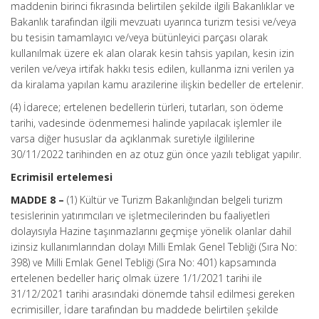
maddenin birinci fıkrasında belirtilen şekilde ilgili Bakanlıklar ve
Bakanlık tarafından ilgili mevzuatı uyarınca turizm tesisi ve/veya
bu tesisin tamamlayıcı ve/veya bütünleyici parçası olarak
kullanılmak üzere ek alan olarak kesin tahsis yapılan, kesin izin
verilen ve/veya irtifak hakkı tesis edilen, kullanma izni verilen ya
da kiralama yapılan kamu arazilerine ilişkin bedeller de ertelenir.
(4) İdarece; ertelenen bedellerin türleri, tutarları, son ödeme
tarihi, vadesinde ödenmemesi halinde yapılacak işlemler ile
varsa diğer hususlar da açıklanmak suretiyle ilgililerine
30/11/2022 tarihinden en az otuz gün önce yazılı tebligat yapılır.
Ecrimisil ertelemesi
MADDE 8 –
(1) Kültür ve Turizm Bakanlığından belgeli turizm
tesislerinin yatırımcıları ve işletmecilerinden bu faaliyetleri
dolayısıyla Hazine taşınmazlarını geçmişe yönelik olanlar dahil
izinsiz kullanımlarından dolayı Milli Emlak Genel Tebliği (Sıra No:
398) ve Milli Emlak Genel Tebliği (Sıra No: 401) kapsamında
ertelenen bedeller hariç olmak üzere 1/1/2021 tarihi ile
31/12/2021 tarihi arasındaki dönemde tahsil edilmesi gereken
ecrimisiller, İdare tarafından bu maddede belirtilen şekilde