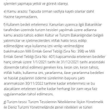
işlemleri yapmaya yetkili ve görevli idareyi,
e) Kamu arazisi: Tapuda orman vasfıyla kayıtlı olanlar dahil
Hazine taşınmazlarını,
f) Kullanım bedeli ertelemesi: Kanunları uyarınca ilgili Bakanlıklar
tarafından üzerinde turizm tesisleri yapılmak üzere adlarına
kamu arazisi tahsis edilen Kültür ve Turizm Bakanlığından belgeli
yatırımcılar ve işletmecilerden; irtifak hakkı tesis edilip
edilmediğine veya kullanma izni verilip verilmediğine
bakılmaksızın Milli Emlak Genel Tebliği (Sıra No: 398) ve Milli
Emlak Genel Tebliği (Sıra No: 401) kapsamında ertelenen bedeller
hariç olmak üzere 1/1/2021 tarihi ile 31/12/2021 tarihi arasındaki
dönemde tahsil edilmesi gereken kira, kesin izin, kesin tahsis,
irtifak hakkı, kullanma izni, yararlanma, ilave yararlanma bedelleri
ve hasılat paylarının ödeme sürelerinin başvuru şartı
aranmaksızın 30/11/2022 tarihine kadar ertelenmesi ve bu
alacakların ertelenen tarihe kadar herhangi bir zam veya faiz
uygulanmadan tahsil edilmesini,
g) Turizm tesisi: Turizm Tesislerinin Niteliklerine İlişkin Yönetmelik
ile Deniz Turizmi Yönetmeliğinde genel nitelikleri ve türleri