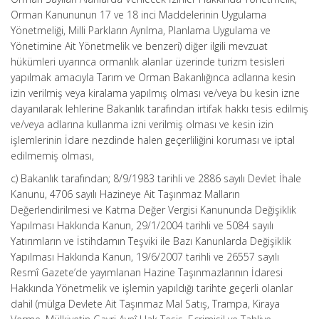
Orman Kanununun 17 ve 18 inci Maddelerinin Uygulama
Yönetmeliği, Milli Parkların Ayrılma, Planlama Uygulama ve
Yönetimine Ait Yönetmelik ve benzeri) diğer ilgili mevzuat
hükümleri uyarınca ormanlık alanlar üzerinde turizm tesisleri
yapılmak amacıyla Tarım ve Orman Bakanlığınca adlarına kesin
izin verilmiş veya kiralama yapılmış olması ve/veya bu kesin izne
dayanılarak lehlerine Bakanlık tarafından irtifak hakkı tesis edilmiş
ve/veya adlarına kullanma izni verilmiş olması ve kesin izin
işlemlerinin İdare nezdinde halen geçerliliğini koruması ve iptal
edilmemiş olması,
c) Bakanlık tarafından; 8/9/1983 tarihli ve 2886 sayılı Devlet İhale
Kanunu, 4706 sayılı Hazineye Ait Taşınmaz Malların
Değerlendirilmesi ve Katma Değer Vergisi Kanununda Değişiklik
Yapılması Hakkında Kanun, 29/1/2004 tarihli ve 5084 sayılı
Yatırımların ve İstihdamın Teşviki ile Bazı Kanunlarda Değişiklik
Yapılması Hakkında Kanun, 19/6/2007 tarihli ve 26557 sayılı
Resmî Gazete’de yayımlanan Hazine Taşınmazlarının İdaresi
Hakkında Yönetmelik ve işlemin yapıldığı tarihte geçerli olanlar
dahil (mülga Devlete Ait Taşınmaz Mal Satış, Trampa, Kiraya