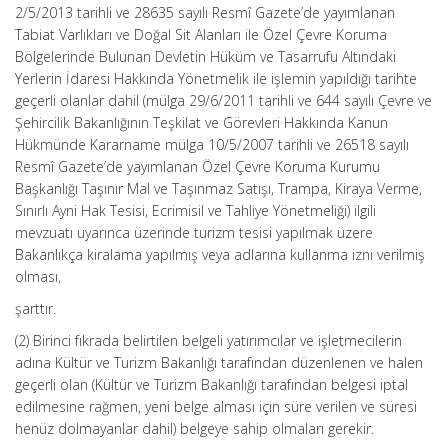
2/5/2013 tarihli ve 28635 sayılı Resmî Gazete’de yayımlanan
Tabiat Varlıkları ve Doğal Sit Alanları ile Özel Çevre Koruma
Bölgelerinde Bulunan Devletin Hüküm ve Tasarrufu Altındaki
Yerlerin İdaresi Hakkında Yönetmelik ile işlemin yapıldığı tarihte
geçerli olanlar dahil (mülga 29/6/2011 tarihli ve 644 sayılı Çevre ve
Şehircilik Bakanlığının Teşkilat ve Görevleri Hakkında Kanun
Hükmünde Kararname mülga 10/5/2007 tarihli ve 26518 sayılı
Resmî Gazete’de yayımlanan Özel Çevre Koruma Kurumu
Başkanlığı Taşınır Mal ve Taşınmaz Satışı, Trampa, Kiraya Verme,
Sınırlı Ayni Hak Tesisi, Ecrimisil ve Tahliye Yönetmeliği) ilgili
mevzuatı uyarınca üzerinde turizm tesisi yapılmak üzere
Bakanlıkça kiralama yapılmış veya adlarına kullanma izni verilmiş
olması,
şarttır.
(2) Birinci fıkrada belirtilen belgeli yatırımcılar ve işletmecilerin
adına Kültür ve Turizm Bakanlığı tarafından düzenlenen ve halen
geçerli olan (Kültür ve Turizm Bakanlığı tarafından belgesi iptal
edilmesine rağmen, yeni belge alması için süre verilen ve süresi
henüz dolmayanlar dahil) belgeye sahip olmaları gerekir.