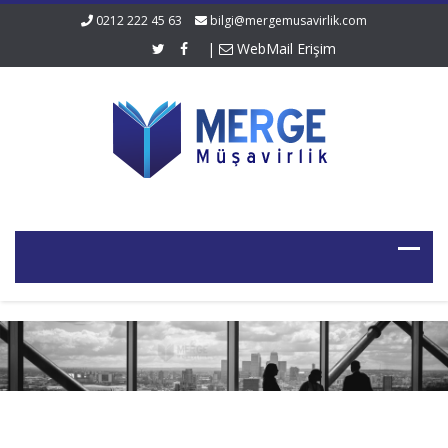
0212 222 45 63
bilgi@mergemusavirlik.com
|
WebMail Erişim