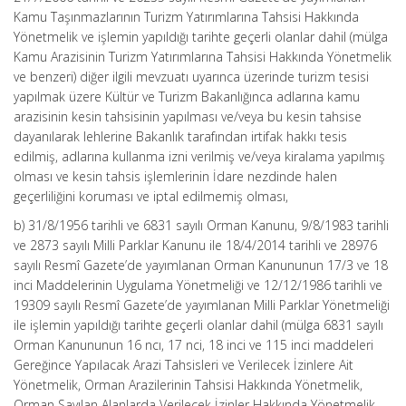
Kamu Taşınmazlarının Turizm Yatırımlarına Tahsisi Hakkında
Yönetmelik ve işlemin yapıldığı tarihte geçerli olanlar dahil (mülga
Kamu Arazisinin Turizm Yatırımlarına Tahsisi Hakkında Yönetmelik
ve benzeri) diğer ilgili mevzuatı uyarınca üzerinde turizm tesisi
yapılmak üzere Kültür ve Turizm Bakanlığınca adlarına kamu
arazisinin kesin tahsisinin yapılması ve/veya bu kesin tahsise
dayanılarak lehlerine Bakanlık tarafından irtifak hakkı tesis
edilmiş, adlarına kullanma izni verilmiş ve/veya kiralama yapılmış
olması ve kesin tahsis işlemlerinin İdare nezdinde halen
geçerliliğini koruması ve iptal edilmemiş olması,
b) 31/8/1956 tarihli ve 6831 sayılı Orman Kanunu, 9/8/1983 tarihli
ve 2873 sayılı Milli Parklar Kanunu ile 18/4/2014 tarihli ve 28976
sayılı Resmî Gazete’de yayımlanan Orman Kanununun 17/3 ve 18
inci Maddelerinin Uygulama Yönetmeliği ve 12/12/1986 tarihli ve
19309 sayılı Resmî Gazete’de yayımlanan Milli Parklar Yönetmeliği
ile işlemin yapıldığı tarihte geçerli olanlar dahil (mülga 6831 sayılı
Orman Kanununun 16 ncı, 17 nci, 18 inci ve 115 inci maddeleri
Gereğince Yapılacak Arazi Tahsisleri ve Verilecek İzinlere Ait
Yönetmelik, Orman Arazilerinin Tahsisi Hakkında Yönetmelik,
Orman Sayılan Alanlarda Verilecek İzinler Hakkında Yönetmelik,