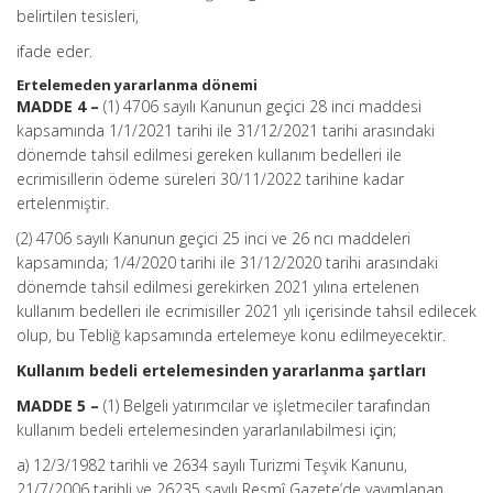
belirtilen tesisleri,
ifade eder.
Ertelemeden yararlanma dönemi
MADDE 4 –
(1) 4706 sayılı Kanunun geçici 28 inci maddesi
kapsamında 1/1/2021 tarihi ile 31/12/2021 tarihi arasındaki
dönemde tahsil edilmesi gereken kullanım bedelleri ile
ecrimisillerin ödeme süreleri 30/11/2022 tarihine kadar
ertelenmiştir.
(2) 4706 sayılı Kanunun geçici 25 inci ve 26 ncı maddeleri
kapsamında; 1/4/2020 tarihi ile 31/12/2020 tarihi arasındaki
dönemde tahsil edilmesi gerekirken 2021 yılına ertelenen
kullanım bedelleri ile ecrimisiller 2021 yılı içerisinde tahsil edilecek
olup, bu Tebliğ kapsamında ertelemeye konu edilmeyecektir.
Kullanım bedeli ertelemesinden yararlanma şartları
MADDE 5 –
(1) Belgeli yatırımcılar ve işletmeciler tarafından
kullanım bedeli ertelemesinden yararlanılabilmesi için;
a) 12/3/1982 tarihli ve 2634 sayılı Turizmi Teşvik Kanunu,
21/7/2006 tarihli ve 26235 sayılı Resmî Gazete’de yayımlanan