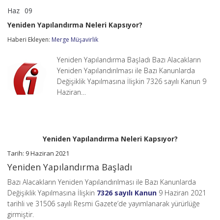
Haz
09
Yeniden
yorumlar kapalı
Yapılandırma
Yeniden Yapılandırma Neleri Kapsıyor?
Neleri
Kapsıyor?
Haberi Ekleyen:
Merge Müşavirlik
için
Yeniden Yapılandırma Başladı Bazı Alacakların
Yeniden Yapılandırılması ile Bazı Kanunlarda
Değişiklik Yapılmasına İlişkin 7326 sayılı Kanun 9
Haziran…
Yeniden Yapılandırma Neleri Kapsıyor?
Tarih: 9 Haziran 2021
Yeniden Yapılandırma Başladı
Bazı Alacakların Yeniden Yapılandırılması ile Bazı Kanunlarda
Değişiklik Yapılmasına İlişkin
7326 sayılı Kanun
9 Haziran 2021
tarihli ve 31506 sayılı Resmi Gazete’de yayımlanarak yürürlüğe
girmiştir.