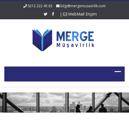
0212 222 45 63
bilgi@mergemusavirlik.com
|
WebMail Erişim