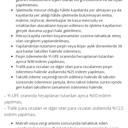
yapılmaması,
İşletmede mevcut olduğu hâlde kayıtlarda yer almayan ya da
kayıtlarda yer aldığı hâlde işletmede bulunmayan emtia,
makine, teçhizat, demirbaşlar ile kasa mevcudu ve
ortaklardan alacakların beyan edilmesi ile işletme kayıtlarının
gerçek duruma uygun hale getirilmesi,
İhtirazi kayıtla verilen beyannameler üzerine tahakkuk etmiş
olan vergilerin yapılandırılması,
Yapılandırılan tutarların peşin veya ikişer aylık dönemlerde 36
aya kadar taksitler halinde ödenmesi,
Peşin ödemelerde Yİ-ÜFE oranında hesaplanan tutardan
ayrıca %90 indirim yapılması,
Trafik para cezaları ve diğer idari para cezalarının peşin
ödenmesi halinde asıllarında %25 indirim yapılması,
Taksitli ödeme seçeneği tercih edilmesi halinde ilk taksitin
süresinde ödenmesi şartıyla, ikinci taksit ödeme süresi içinde
geri kalan taksitlerin tamamının ödenmesi halinde;
– Yİ-ÜFE oranında hesaplanan tutardan ayrıca %50 indirim
yapılması,
– Trafik para cezaları ve diğer idari para cezaları asıllarında %12,5
indirim yapılması,
Matrah veya vergi artırımı sonucunda tahakkuk eden