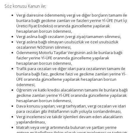
Söz konusu Kanun ile;
Vergi dairesine ödenmemiş vergi ve diğer borçların tamamı ile
bunlara bağlı gecikme zamları ve faizleri yerine Yİ-ÜFE (Yurt İçi
Üretici Fiyat Endeksi) oranında güncelleme yapılarak
hesaplanan borcun ödenmesi,
Vergi aslına bağlı cezaların (vergi ziyaı) tamamen silinmesi,
Vergi aslına bağlı olmayan usulsüzlük ve özel usulsüzlük
cezalarının %50’sinin silinmesi,
Ödenmemiş Motorlu Taşıtlar Vergisinin aslı ile bunlara bağlı
faizler yerine Yİ-ÜFE oranında güncelleme yapılarak
hesaplanan borcun ödenmesi,
Trafik para cezaları ve diğer idari para cezalarının tamamı ile
bunlara bağlı faiz, gecikme faizi ve gecikme zamları yerine Yİ-
ÜFE oranında güncelleme yapılarak hesaplanan borcun
ödenmesi,
Öğrenim ve katkı kredisi alacaklarının tamamı ile bunlara bağlı
gecikme zamları yerine Yİ-ÜFE oranında güncelleme yapılarak
hesaplanan borcun ödenmesi,
Dava konusu yapılan; vergi tarhiyatları, vergi cezaları ve idari
para cezaları gibi ihtilaflarının sulh yoluyla sonlandırılması,
Vergi incelemesi ve takdir işlemleri devam eden alacakların
yapılandırılması,
Matrah veya vergi artırımında bulunan ve şartları yerine
getiren mükelleflere ilişkin olarak vergi incelemesi ve tarhiyatı