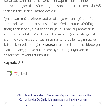
kadar (bu tarih dâhil) muayenelerini yaptırmaları halinde,
muayenede gecikilen süreler için hesaplanması gereken aylık %5
fazlanın tahsilinden vazgeçilecektir.
Ayrıca, tam mükellefiyete tabi ve bilanço esasına göre defter
tutan gelir ve kurumlar vergisi mükellefleri kanunun yürürlüğe
girdiği tarih itibarıyla aktiflerine kayıtlı bulunan taşınmazlar ile
amortismana tabi diğer iktisadi kıymetlerini (sat-kirala-geri al
işlemine veya kira sertifikası ihracına konu edilen taşınmaz ve
iktisadi kıymetler hariç)
31/12/2021
tarihine kadar maddede yer
alan kapsam, şart ve hükümlere uymak koşuluyla yeniden
değerleme imkanı getirilmiştir.
Kaynak:
GİB
Post
←
7326 Bazı Alacakların Yeniden Yapılandırılması ile Bazı
navigation
Kanunlarda Değişiklik Yapılmasına İlişkin Kanun