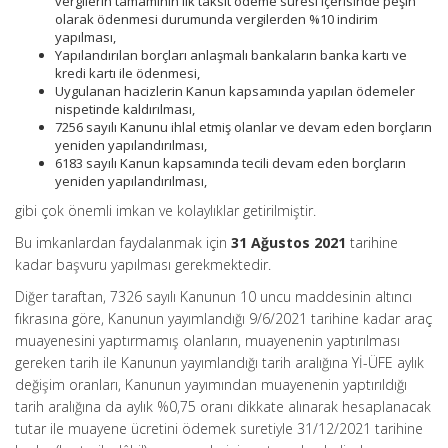
vergilerin tamamının ilk taksit ödeme süresi içerisinde peşin
olarak ödenmesi durumunda vergilerden %10 indirim
yapılması,
Yapılandırılan borçları anlaşmalı bankaların banka kartı ve
kredi kartı ile ödenmesi,
Uygulanan hacizlerin Kanun kapsamında yapılan ödemeler
nispetinde kaldırılması,
7256 sayılı Kanunu ihlal etmiş olanlar ve devam eden borçların
yeniden yapılandırılması,
6183 sayılı Kanun kapsamında tecili devam eden borçların
yeniden yapılandırılması,
gibi çok önemli imkan ve kolaylıklar getirilmiştir.
Bu imkanlardan faydalanmak için
31 Ağustos 2021
tarihine
kadar başvuru yapılması gerekmektedir.
Diğer taraftan, 7326 sayılı Kanunun 10 uncu maddesinin altıncı
fıkrasına göre, Kanunun yayımlandığı 9/6/2021 tarihine kadar araç
muayenesini yaptırmamış olanların, muayenenin yaptırılması
gereken tarih ile Kanunun yayımlandığı tarih aralığına Yİ-ÜFE aylık
değişim oranları, Kanunun yayımından muayenenin yaptırıldığı
tarih aralığına da aylık %0,75 oranı dikkate alınarak hesaplanacak
tutar ile muayene ücretini ödemek suretiyle 31/12/2021 tarihine