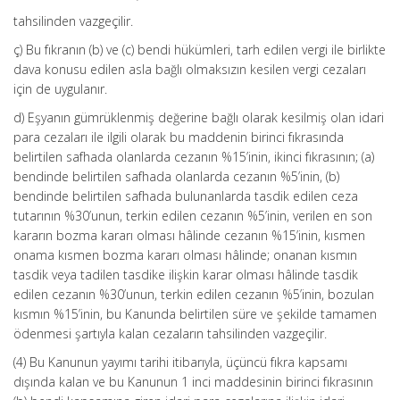
tahsilinden vazgeçilir.
ç) Bu fıkranın (b) ve (c) bendi hükümleri, tarh edilen vergi ile birlikte
dava konusu edilen asla bağlı olmaksızın kesilen vergi cezaları
için de uygulanır.
d) Eşyanın gümrüklenmiş değerine bağlı olarak kesilmiş olan idari
para cezaları ile ilgili olarak bu maddenin birinci fıkrasında
belirtilen safhada olanlarda cezanın %15’inin, ikinci fıkrasının; (a)
bendinde belirtilen safhada olanlarda cezanın %5’inin, (b)
bendinde belirtilen safhada bulunanlarda tasdik edilen ceza
tutarının %30’unun, terkin edilen cezanın %5’inin, verilen en son
kararın bozma kararı olması hâlinde cezanın %15’inin, kısmen
onama kısmen bozma kararı olması hâlinde; onanan kısmın
tasdik veya tadilen tasdike ilişkin karar olması hâlinde tasdik
edilen cezanın %30’unun, terkin edilen cezanın %5’inin, bozulan
kısmın %15’inin, bu Kanunda belirtilen süre ve şekilde tamamen
ödenmesi şartıyla kalan cezaların tahsilinden vazgeçilir.
(4) Bu Kanunun yayımı tarihi itibarıyla, üçüncü fıkra kapsamı
dışında kalan ve bu Kanunun 1 inci maddesinin birinci fıkrasının