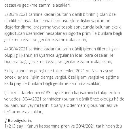
cezası ve gecikme zammı alacakları,
3) 30/4/2021 tarihine kadar (bu tarih dâhil) bitirilmiş olan özel
nitelikteki inşaatlar ile ihale konusu işlere ilişkin yapılan ön
değerlendirme, araştırma veya tespit sonucunda bulunan eksik
işçilik tutarı üzerinden hesaplanan sigorta primi ile bunlara bağlı
gecikme cezası ve gecikme zammı alacakları,
4) 30/4/2021 tarihine kadar (bu tarih dâhil) işlenen fiillere ilişkin
olup ilgili kanunları uyarınca uygulanan idari para cezaları ile
bunlara bağlı gecikme cezası ve gecikme zammı alacakları,
5) İlgili kanunları gereğince takip edilen 2021 yılı Nisan ayı ve
önceki aylara ilişkin damga vergisi, özel işlem vergisi ve eğitime
katkı payı ile bunlara bağlı gecikme zammı alacakları,
f) İl özel idarelerinin 6183 sayılı Kanun kapsamında takip edilen
ve vadesi 30/4/2021 tarihinden (bu tarih dâhil) önce olduğu hâlde
bu Kanunun yayımı tarihi itibarıyla ödenmemiş bulunan asli ve
fer’i amme alacakları,
g) Belediyelerin;
1) 213 sayılı Kanun kapsamına giren ve 30/4/2021 tarihinden (bu