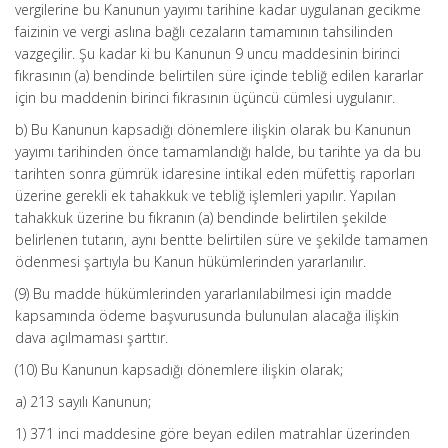
vergilerine bu Kanunun yayımı tarihine kadar uygulanan gecikme
faizinin ve vergi aslına bağlı cezaların tamamının tahsilinden
vazgeçilir. Şu kadar ki bu Kanunun 9 uncu maddesinin birinci
fıkrasının (a) bendinde belirtilen süre içinde tebliğ edilen kararlar
için bu maddenin birinci fıkrasının üçüncü cümlesi uygulanır.
b) Bu Kanunun kapsadığı dönemlere ilişkin olarak bu Kanunun
yayımı tarihinden önce tamamlandığı halde, bu tarihte ya da bu
tarihten sonra gümrük idaresine intikal eden müfettiş raporları
üzerine gerekli ek tahakkuk ve tebliğ işlemleri yapılır. Yapılan
tahakkuk üzerine bu fıkranın (a) bendinde belirtilen şekilde
belirlenen tutarın, aynı bentte belirtilen süre ve şekilde tamamen
ödenmesi şartıyla bu Kanun hükümlerinden yararlanılır.
(9) Bu madde hükümlerinden yararlanılabilmesi için madde
kapsamında ödeme başvurusunda bulunulan alacağa ilişkin
dava açılmaması şarttır.
(10) Bu Kanunun kapsadığı dönemlere ilişkin olarak;
a) 213 sayılı Kanunun;
1) 371 inci maddesine göre beyan edilen matrahlar üzerinden