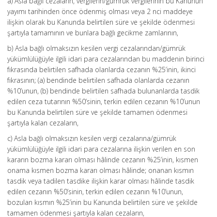
a) Asla bağlı cezaların, vergilerin/gümrük vergilerinin bu Kanunun
yayımı tarihinden önce ödenmiş olması veya 2 nci maddeye
ilişkin olarak bu Kanunda belirtilen süre ve şekilde ödenmesi
şartıyla tamamının ve bunlara bağlı gecikme zamlarının,
b) Asla bağlı olmaksızın kesilen vergi cezalarından/gümrük
yükümlülüğüyle ilgili idari para cezalarından bu maddenin birinci
fıkrasında belirtilen safhada olanlarda cezanın %25’inin, ikinci
fıkrasının; (a) bendinde belirtilen safhada olanlarda cezanın
%10’unun, (b) bendinde belirtilen safhada bulunanlarda tasdik
edilen ceza tutarının %50’sinin, terkin edilen cezanın %10’unun
bu Kanunda belirtilen süre ve şekilde tamamen ödenmesi
şartıyla kalan cezaların,
c) Asla bağlı olmaksızın kesilen vergi cezalarına/gümrük
yükümlülüğüyle ilgili idari para cezalarına ilişkin verilen en son
kararın bozma kararı olması hâlinde cezanın %25’inin, kısmen
onama kısmen bozma kararı olması hâlinde; onanan kısmın
tasdik veya tadilen tasdike ilişkin karar olması hâlinde tasdik
edilen cezanın %50’sinin, terkin edilen cezanın %10’unun,
bozulan kısmın %25’inin bu Kanunda belirtilen süre ve şekilde
tamamen ödenmesi şartıyla kalan cezaların,