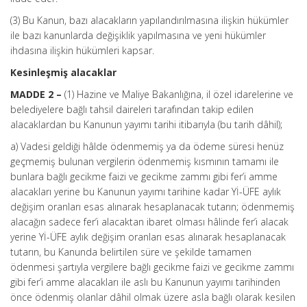
(3) Bu Kanun, bazı alacakların yapılandırılmasına ilişkin hükümler
ile bazı kanunlarda değişiklik yapılmasına ve yeni hükümler
ihdasına ilişkin hükümleri kapsar.
Kesinleşmiş alacaklar
MADDE 2 –
(1) Hazine ve Maliye Bakanlığına, il özel idarelerine ve
belediyelere bağlı tahsil daireleri tarafından takip edilen
alacaklardan bu Kanunun yayımı tarihi itibarıyla (bu tarih dâhil);
a) Vadesi geldiği hâlde ödenmemiş ya da ödeme süresi henüz
geçmemiş bulunan vergilerin ödenmemiş kısmının tamamı ile
bunlara bağlı gecikme faizi ve gecikme zammı gibi fer’i amme
alacakları yerine bu Kanunun yayımı tarihine kadar Yİ-ÜFE aylık
değişim oranları esas alınarak hesaplanacak tutarın; ödenmemiş
alacağın sadece fer’i alacaktan ibaret olması hâlinde fer’i alacak
yerine Yİ-ÜFE aylık değişim oranları esas alınarak hesaplanacak
tutarın, bu Kanunda belirtilen süre ve şekilde tamamen
ödenmesi şartıyla vergilere bağlı gecikme faizi ve gecikme zammı
gibi fer’i amme alacakları ile aslı bu Kanunun yayımı tarihinden
önce ödenmiş olanlar dâhil olmak üzere asla bağlı olarak kesilen