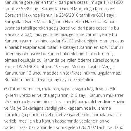
Kanununa göre verilen trafik idari para cezası, mülga 11/2/1950
tarihli ve 5539 sayılı Karayolları Genel Müdürlüğü Kuruluş ve
Görevleri Hakkında Kanun ile 25/6/2010 tarihli ve 6001 sayılı
Karayolları Genel Müdürlüğünün Hizmetleri Hakkında Kanun
uyarınca tahsili gereken geçiş ücreti ve idari para cezası ile bu
alacaklara bağlı faiz, gecikme faizi, gecikme zammı yerine bu
Kanunun yayımı tarihine kadar Yİ-ÜFE aylık değişim oranları esas
alınarak hesaplanacak tutar ile katsayı tutarının en az %10’unun
ödenmiş olması ve bu Kanun hükümlerinin ihlal edilmemiş
olması koşuluyla bu Kanunda belirtilen ödeme süresi sonuna
kadar 18/2/1963 tarihli ve 197 sayılı Motorlu Taşıtlar Vergisi
Kanununun 13 üncü maddesinin (d) fıkrası hükmü uygulanmaz.
Bu hüküm her bir taşıt için ayrı ayrı dikkate alınır.
(5) Tütün mamulleri, makaron, yaprak sigara kâğıdı ve alkollü
içkilerin üreticileri ve ithalatçılarının, 213 sayılı Kanunun mükerrer
257 nci maddesinin birinci fıkrasının (6) numaralı bendinin Hazine
ve Maliye Bakanlığına verdiği yetki kapsamında kullanılma
zorunluluğu getirilen özel etiket ve işaretleri kullanmalarına izin
verilebilmesi için bu Kanun kapsamında yapılandırılan ve
vadesi 1/3/2016 tarihinden sonra gelen 6/6/2002 tarihli ve 4760