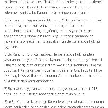
maddenin birinci ve ikinci fıkralarında belirtilen şekilde belirlenen
tutarın, birinci fıkrada belirtilen süre ve şekilde tamamen
ödenmesi şartıyla bu Kanun hükümlerinden yararlanılır.
(5) Bu Kanunun yayımı tarihi itibarıyla, 213 sayılı Kanunun tarhiyat
öncesi uzlaşma hükümlerine göre uzlaşma talebinde
bulunulmuş, ancak uzlaşma günü gelmemiş ya da uzlaşma
sağlanamamış olmakla birlikte vergi ve ceza ihbarnameleri
mükellefe tebliğ edilmemiş alacaklar için de bu madde hükmü
uygulanır.
(6) Bu Kanunun 3 üncü maddesi ile bu madde hükmünden
yararlananlar, ayrıca 213 sayılı Kanunun uzlaşma, tarhiyat öncesi
uzlaşma, vergi cezalarında indirim, 4458 sayılı Kanunun uzlaşma,
5326 sayılı Kanunun peşin ödeme indirimi ile 8/9/1983 tarihli ve
2886 sayılı Devlet İhale Kanununun 75 inci maddesindeki indirim
hükümlerinden yararlanamazlar.
(7) Bu madde uygulamasında incelemeye başlama tarihi, 213
sayılı Kanunun 140 ıncı maddesine göre tayin olunur.
(8) a) Bu Kanunun kapsadığı dönemlere ilişkin olarak, bu Kanunun
yayımı tarihinden önce başlanıldığı halde, tamamlanamamış olan