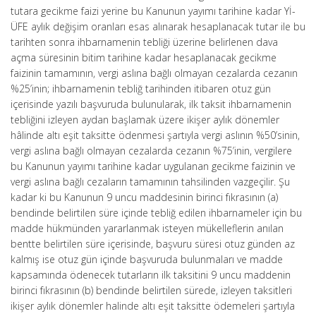
tutara gecikme faizi yerine bu Kanunun yayımı tarihine kadar Yİ-
ÜFE aylık değişim oranları esas alınarak hesaplanacak tutar ile bu
tarihten sonra ihbarnamenin tebliği üzerine belirlenen dava
açma süresinin bitim tarihine kadar hesaplanacak gecikme
faizinin tamamının, vergi aslına bağlı olmayan cezalarda cezanın
%25’inin; ihbarnamenin tebliğ tarihinden itibaren otuz gün
içerisinde yazılı başvuruda bulunularak, ilk taksit ihbarnamenin
tebliğini izleyen aydan başlamak üzere ikişer aylık dönemler
hâlinde altı eşit taksitte ödenmesi şartıyla vergi aslının %50’sinin,
vergi aslına bağlı olmayan cezalarda cezanın %75’inin, vergilere
bu Kanunun yayımı tarihine kadar uygulanan gecikme faizinin ve
vergi aslına bağlı cezaların tamamının tahsilinden vazgeçilir. Şu
kadar ki bu Kanunun 9 uncu maddesinin birinci fıkrasının (a)
bendinde belirtilen süre içinde tebliğ edilen ihbarnameler için bu
madde hükmünden yararlanmak isteyen mükelleflerin anılan
bentte belirtilen süre içerisinde, başvuru süresi otuz günden az
kalmış ise otuz gün içinde başvuruda bulunmaları ve madde
kapsamında ödenecek tutarların ilk taksitini 9 uncu maddenin
birinci fıkrasının (b) bendinde belirtilen sürede, izleyen taksitleri
ikişer aylık dönemler halinde altı eşit taksitte ödemeleri şartıyla