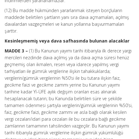
indirimlerden yararlanamazlar.
(12) Bu madde hükmünden yararlanmak isteyen borçluların
maddede belirtilen şartların yanı sıra dava açmamaları, açılmış
davalardan vazgeçmeleri ve kanun yollarına başvurmamaları
şarttır.
Kesinleşmemiş veya dava safhasında bulunan alacaklar
MADDE 3 –
(1) Bu Kanunun yayımı tarihi itibarıyla ilk derece yargı
mercileri nezdinde dava açılmış ya da dava açma süresi henüz
geçmemiş olan ikmalen, resen veya idarece yapılmış vergi
tarhiyatları ile gümrük vergilerine ilişkin tahakkuklarda;
vergilerin/gümrük vergilerinin %50’si ile bu tutara ilişkin faiz,
gecikme faizi ve gecikme zammı yerine bu Kanunun yayımı
tarihine kadar Yİ-ÜFE aylık değişim oranları esas alınarak
hesaplanacak tutarın; bu Kanunda belirtilen süre ve şekilde
tamamen ödenmesi şartıyla vergilerin/gümrük vergilerinin %50’si,
faiz, gecikme faizi, gecikme zammı ve asla bağlı olarak kesilen
vergi cezaları/idari para cezaları ile bu cezalara bağlı gecikme
zamlarının tamamının tahsilinden vazgeçilir. Bu Kanunun yayımı
tarihi itibarıyla gümrük vergilerine ilişkin gümrük yükümlülüğü