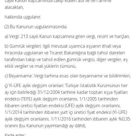
sayılı Kanun kapsamında takip edilen asli ve fer’i amme
alacakları,
hakkında uygulanır.
(2) Bu Kanunun uygulanmasında;
a) Vergi: 213 sayılı Kanun kapsamına giren vergi, resim ve harçları,
b) Gümrük vergileri: İlgili mevzuat uyarınca eşyanın ithali veya
ihracında uygulanan ve Ticaret Bakanlığına bağlı tahsil daireleri
tarafından takip ve tahsil edilen gümrük vergisi, diğer vergiler, eş
etkili vergiler ve mali yüklerin tümünü,
c) Beyanname: Vergi tarhına esas olan beyanname ve bildirimleri,
ç) Yİ-ÜFE aylık değişim oranları: Türkiye İstatistik Kurumunun her
ay için belirlediği 31/12/2004 tarihine kadar toptan eşya fiyatları
endeksi (TEFE) aylık değişim oranlarını, 1/1/2005 tarihinden
itibaren üretici fiyatları endeksi (ÜFE) aylık değişim oranlarını,
1/1/2014 tarihinden itibaren yurt içi üretici fiyat endeksi (Yİ-ÜFE)
aylık değişim oranlarını, 1/11/2016 tarihinden itibaren aylık %0,35
oranını (bu Kanunun yayımlandığı ay dâhil),
ifade eder.