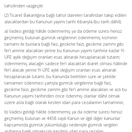
tahsilinden vazgeçilir.
(2) Ticaret Bakanlığına bağlı tahsil daireleri tarafından takip edilen
alacaklardan bu Kanunun yayımı tarihi itibarıyla (bu tarih dâhil);
a) Vadesi geldiği hâlde ödenmemiş ya da ödeme süresi henüz
geçmemiş bulunan gümrük vergilerinin ödenmemiş kısmının
tamamı ile bunlara bağlı faiz, gecikme faizi, gecikme zammı gibi
fer’i amme alacakları yerine bu Kanunun yayımı tarihine kadar Yİ-
ÜFE aylık değişim oranları esas alınarak hesaplanacak tutarın;
ödenmemiş alacağın sadece fer’i alacaktan ibaret olması hâlinde
fer’i alacak yerine Yİ-ÜFE aylık değişim oranları esas alınarak
hesaplanacak tutarın, bu Kanunda belirtilen süre ve şekilde
tamamen ödenmesi şartıyla gümrük vergilerine bağlı faiz,
gecikme faizi, gecikme zammı gibi fer’i amme alacakları ve aslı bu
Kanunun yayımı tarihinden önce ödenmiş olanlar dâhil olmak
üzere asla bağlı olarak kesilen idari para cezalarının tamamının,
b) Vadesi geldiği hâlde ödenmemiş ya da ödeme süresi henüz
geçmemiş bulunan ve 4458 sayılı Kanun ve ilgili diğer kanunlar
kapsamında gümrük yükümlülüğü nedeniyle gümrük vergileri
asıllarına bağlı olmaksızın kesilmiş idari para cezaları