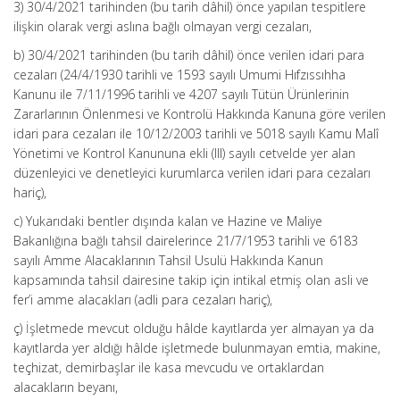
3) 30/4/2021 tarihinden (bu tarih dâhil) önce yapılan tespitlere
ilişkin olarak vergi aslına bağlı olmayan vergi cezaları,
b) 30/4/2021 tarihinden (bu tarih dâhil) önce verilen idari para
cezaları (24/4/1930 tarihli ve 1593 sayılı Umumi Hıfzıssıhha
Kanunu ile 7/11/1996 tarihli ve 4207 sayılı Tütün Ürünlerinin
Zararlarının Önlenmesi ve Kontrolü Hakkında Kanuna göre verilen
idari para cezaları ile 10/12/2003 tarihli ve 5018 sayılı Kamu Malî
Yönetimi ve Kontrol Kanununa ekli (III) sayılı cetvelde yer alan
düzenleyici ve denetleyici kurumlarca verilen idari para cezaları
hariç),
c) Yukarıdaki bentler dışında kalan ve Hazine ve Maliye
Bakanlığına bağlı tahsil dairelerince 21/7/1953 tarihli ve 6183
sayılı Amme Alacaklarının Tahsil Usulü Hakkında Kanun
kapsamında tahsil dairesine takip için intikal etmiş olan asli ve
fer’i amme alacakları (adli para cezaları hariç),
ç) İşletmede mevcut olduğu hâlde kayıtlarda yer almayan ya da
kayıtlarda yer aldığı hâlde işletmede bulunmayan emtia, makine,
teçhizat, demirbaşlar ile kasa mevcudu ve ortaklardan
alacakların beyanı,