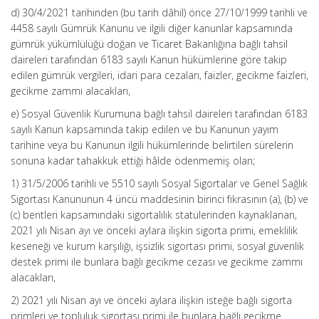
d) 30/4/2021 tarihinden (bu tarih dâhil) önce 27/10/1999 tarihli ve
4458 sayılı Gümrük Kanunu ve ilgili diğer kanunlar kapsamında
gümrük yükümlülüğü doğan ve Ticaret Bakanlığına bağlı tahsil
daireleri tarafından 6183 sayılı Kanun hükümlerine göre takip
edilen gümrük vergileri, idari para cezaları, faizler, gecikme faizleri,
gecikme zammı alacakları,
e) Sosyal Güvenlik Kurumuna bağlı tahsil daireleri tarafından 6183
sayılı Kanun kapsamında takip edilen ve bu Kanunun yayım
tarihine veya bu Kanunun ilgili hükümlerinde belirtilen sürelerin
sonuna kadar tahakkuk ettiği hâlde ödenmemiş olan;
1) 31/5/2006 tarihli ve 5510 sayılı Sosyal Sigortalar ve Genel Sağlık
Sigortası Kanununun 4 üncü maddesinin birinci fıkrasının (a), (b) ve
(c) bentleri kapsamındaki sigortalılık statülerinden kaynaklanan,
2021 yılı Nisan ayı ve önceki aylara ilişkin sigorta primi, emeklilik
keseneği ve kurum karşılığı, işsizlik sigortası primi, sosyal güvenlik
destek primi ile bunlara bağlı gecikme cezası ve gecikme zammı
alacakları,
2) 2021 yılı Nisan ayı ve önceki aylara ilişkin isteğe bağlı sigorta
primleri ve topluluk sigortası primi ile bunlara bağlı gecikme