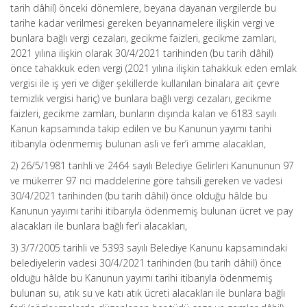
tarih dâhil) önceki dönemlere, beyana dayanan vergilerde bu
tarihe kadar verilmesi gereken beyannamelere ilişkin vergi ve
bunlara bağlı vergi cezaları, gecikme faizleri, gecikme zamları,
2021 yılına ilişkin olarak 30/4/2021 tarihinden (bu tarih dâhil)
önce tahakkuk eden vergi (2021 yılına ilişkin tahakkuk eden emlak
vergisi ile iş yeri ve diğer şekillerde kullanılan binalara ait çevre
temizlik vergisi hariç) ve bunlara bağlı vergi cezaları, gecikme
faizleri, gecikme zamları, bunların dışında kalan ve 6183 sayılı
Kanun kapsamında takip edilen ve bu Kanunun yayımı tarihi
itibarıyla ödenmemiş bulunan asli ve fer’i amme alacakları,
2) 26/5/1981 tarihli ve 2464 sayılı Belediye Gelirleri Kanununun 97
ve mükerrer 97 nci maddelerine göre tahsili gereken ve vadesi
30/4/2021 tarihinden (bu tarih dâhil) önce olduğu hâlde bu
Kanunun yayımı tarihi itibarıyla ödenmemiş bulunan ücret ve pay
alacakları ile bunlara bağlı fer’i alacakları,
3) 3/7/2005 tarihli ve 5393 sayılı Belediye Kanunu kapsamındaki
belediyelerin vadesi 30/4/2021 tarihinden (bu tarih dâhil) önce
olduğu hâlde bu Kanunun yayımı tarihi itibarıyla ödenmemiş
bulunan su, atık su ve katı atık ücreti alacakları ile bunlara bağlı