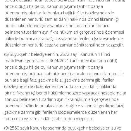
önce olduğu hâlde bu Kanunun yayımı tarihi itibarıyla
ödenmemiş olanlar ile bunlara bağlı fer’iler (sözleşmelerde
düzenlenen her türlü zamlar dâhil) hakkında birinci fıkranın (ç)
bendi hükümlerine göre yapılacak hesaplamalar sonucu
belirlenen tutarların aynı fıkra hükümleri çerçevesinde ödenmesi
hâlinde bu alacaklara bağlı cezaların ve fer’ilerin (sözleşmelerde
düzenlenen her türlü ceza ve zamlar dâhil) tahsilinden vazgeçilir.
(8) Büyükşehir belediyelerinin, 2872 sayılı Kanunun 11 inci
maddesine göre vadesi 30/4/2021 tarihinden (bu tarih dâhil)
önce olduğu hâlde bu Kanunun yayımı tarihi itibarıyla
ödenmemiş bulunan katı atık ücreti alacak asıllarının tamamı ile
bunlara bağlı faiz, gecikme faizi, gecikme zammı gibi fer’iler
(sözleşmelerde düzenlenen her türlü zamlar dâhil) hakkında
birinci fıkranın (ç) bendi hükümlerine göre yapılacak hesaplamalar
sonucu belirlenen tutarların aynı fıkra hükümleri çerçevesinde
ödenmesi hâlinde bu alacaklara bağlı cezaların ve gecikme faizi,
gecikme zammı gibi fer’ilerin (sözleşmelerde düzenlenen her
türlü ceza ve zamlar dâhil) tahsilinden vazgeçilir.
(9) 2560 sayılı Kanun kapsamında büyükşehir belediyeleri su ve