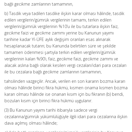
bağlı gecikme zamlarının tamamının,
b) Tasdik veya tadilen tasdike ilişkin karar olması hâlinde, tasdik
edilen vergilerin/gümrük vergilerinin tamamı, terkin edilen
vergilerin/gümrük vergilerinin %10’u ile bu tutarlara ilişkin faiz,
gecikme faizi ve gecikme zammı yerine bu Kanunun yayımı
tarihine kadar Yİ-ÜFE aylık değişim oranları esas alınarak
hesaplanacak tutarın; bu Kanunda belirtilen süre ve şekilde
tamamen ödenmesi şartıyla terkin edilen vergilerin/gümrük
vergilerinin kalan %90’ı, faiz, gecikme faizi, gecikme zammı ve
alacak aslına bağlı olarak kesilen vergi cezaları/idari para cezaları
ile bu cezalara bağlı gecikme zamlarının tamamının,
tahsilinden vazgeçilir. Ancak, verilen en son kararın bozma kararı
olması hâlinde birinci fıkra hükmü, kısmen onama kısmen bozma
kararı olması hâlinde ise onanan kısım için bu fıkranın (b) bendi,
bozulan kısım için birinci fıkra hükmü uygulanır.
(3) Bu Kanunun yayımı tarihi itibarıyla sadece vergi
cezalarına/gümrük yükümlülüğüyle ilgili idari para cezalarına ilişkin
dava açılmış olması hâlinde;