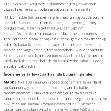
giren alacaklara karşı dava açılmaması, açılmış davalardan
vazgeçilmesi ve kanun yollarına başvurulmaması şarttır.
(11) Bu madde hükmünden yararlanmak için başvuruda bulunan
ancak bu Kanunda belirtilen ödeme şartını yerine getirmeyen
borçlulardan, ilk tarhiyata/tahakkuka/idari yaptırım
kararına/ecrimisile ilişkin ihbarname/düzeltme ihbarnamesine
göre belirlenen alacaklar başka bir işleme gerek olmaksızın takip
edilir. Şu kadar ki, bu Kanunun yayımı tarihinden önce verilmiş
olan en son yargı kararının, tarhiyatın/tahakkukun/idari yaptırım
kararının/ecrimisile ilişkin ihbarname/düzeltme ihbarnamesinin
tasdikine ilişkin olması hâlinde bu karar üzerine tahakkuk eden
alacaklar takip edilir.
İnceleme ve tarhiyat safhasında bulunan işlemler
MADDE 4 –
(1) Bu Kanunun kapsadığı dönemlere ilişkin olarak,
bu Kanunun yayımı tarihinden önce başlanıldığı hâlde,
tamamlanamamış olan vergi incelemeleri ile takdir, tarh ve
tahakkuk işlemlerine bu Kanunun matrah ve vergi artırımına ilişkin
hükümleri saklı kalmak kaydıyla devam edilir. Bu işlemlerin
tamamlanmasından sonra tarh edilen vergilerin %50’si ile bu