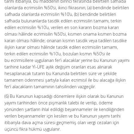
tarihi itibarıyla, bu maddenin birinci fıkrasında belirtilen safhada
olanlarda ecrimisilin %50’si, ikinci fıkrasının; (a) bendinde belirtilen
safhada olanlarda ecrimisilin %10’u, (b) bendinde belirtilen
safhada bulunanlarda tasdik edilen ecrimisilin tamamı, terkin
edilen ecrimisilin %10’u, verilen en son kararın bozma kararı
olması hâlinde ecrimisilin %50’si, kısmen onama kısmen bozma
kararı olması hâlinde; onanan kısmın tasdik veya tadilen tasdike
ilişkin karar olması hâlinde tasdik edilen ecrimisilin tamamı,
terkin edilen ecrimisilin %10’u, bozulan kısmın %50’si ile
bu ecrimisillere uygulanan fer’i alacaklar yerine bu Kanunun yayımı
tarihine kadar Yİ-ÜFE aylık değişim oranları esas alınarak
hesaplanacak tutarın bu Kanunda belirtilen süre ve şekilde
tamamen ödenmesi şartıyla kalan ecrimisil ile bu alacağa ilişkin
fer’i alacakların tamamının tahsilinden vazgeçilir.
(6) Bu Kanunun kapsadığı dönemlere ilişkin olarak bu Kanunun
yayımı tarihinden önce pişmanlık talebi ile verilip, ödeme
yönünden şartların ihlal edildiği beyannameler ile kendiliğinden
verilen beyannameler için kesilen ve bu Kanunun yayımı tarihi
itibarıyla dava açma süresi geçmemiş olan vergi cezaları için
üçüncü fıkra hükmü uygulanır.