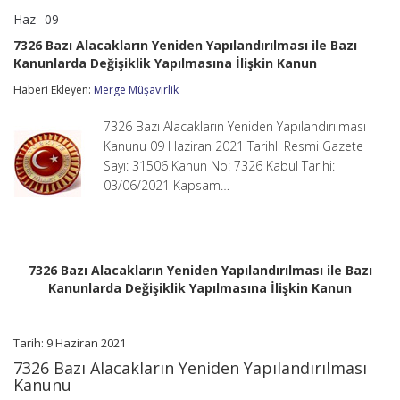
Haz
09
7326
yorumlar kapalı
Bazı
7326 Bazı Alacakların Yeniden Yapılandırılması ile Bazı
Alacakların
Kanunlarda Değişiklik Yapılmasına İlişkin Kanun
Yeniden
Yapılandırılması
Haberi Ekleyen:
Merge Müşavirlik
ile
Bazı
Kanunlarda
7326 Bazı Alacakların Yeniden Yapılandırılması
Değişiklik
Kanunu 09 Haziran 2021 Tarihli Resmi Gazete
Yapılmasına
Sayı: 31506 Kanun No: 7326 Kabul Tarihi:
İlişkin
03/06/2021 Kapsam…
Kanun
için
7326 Bazı Alacakların Yeniden Yapılandırılması ile Bazı
Kanunlarda Değişiklik Yapılmasına İlişkin Kanun
Tarih: 9 Haziran 2021
7326 Bazı Alacakların Yeniden Yapılandırılması
Kanunu