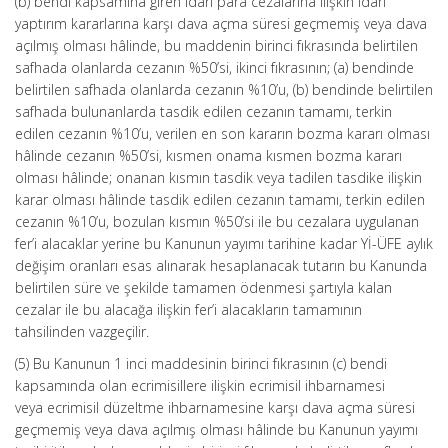
(b) bendi kapsamına giren idari para cezalarına ilişkin idari
yaptırım kararlarına karşı dava açma süresi geçmemiş veya dava
açılmış olması hâlinde, bu maddenin birinci fıkrasında belirtilen
safhada olanlarda cezanın %50’si, ikinci fıkrasının; (a) bendinde
belirtilen safhada olanlarda cezanın %10’u, (b) bendinde belirtilen
safhada bulunanlarda tasdik edilen cezanın tamamı, terkin
edilen cezanın %10’u, verilen en son kararın bozma kararı olması
hâlinde cezanın %50’si, kısmen onama kısmen bozma kararı
olması hâlinde; onanan kısmın tasdik veya tadilen tasdike ilişkin
karar olması hâlinde tasdik edilen cezanın tamamı, terkin edilen
cezanın %10’u, bozulan kısmın %50’si ile bu cezalara uygulanan
fer’i alacaklar yerine bu Kanunun yayımı tarihine kadar Yİ-ÜFE aylık
değişim oranları esas alınarak hesaplanacak tutarın bu Kanunda
belirtilen süre ve şekilde tamamen ödenmesi şartıyla kalan
cezalar ile bu alacağa ilişkin fer’i alacakların tamamının
tahsilinden vazgeçilir.
(5) Bu Kanunun 1 inci maddesinin birinci fıkrasının (c) bendi
kapsamında olan ecrimisillere ilişkin ecrimisil ihbarnamesi
veya ecrimisil düzeltme ihbarnamesine karşı dava açma süresi
geçmemiş veya dava açılmış olması hâlinde bu Kanunun yayımı