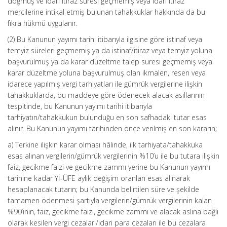
doğmuş ve idari itiraz süresi geçmemiş veya idari itiraz
mercilerine intikal etmiş bulunan tahakkuklar hakkında da bu
fıkra hükmü uygulanır.
(2) Bu Kanunun yayımı tarihi itibarıyla ilgisine göre istinaf veya
temyiz süreleri geçmemiş ya da istinaf/itiraz veya temyiz yoluna
başvurulmuş ya da karar düzeltme talep süresi geçmemiş veya
karar düzeltme yoluna başvurulmuş olan ikmalen, resen veya
idarece yapılmış vergi tarhiyatları ile gümrük vergilerine ilişkin
tahakkuklarda, bu maddeye göre ödenecek alacak asıllarının
tespitinde, bu Kanunun yayımı tarihi itibarıyla
tarhiyatın/tahakkukun bulunduğu en son safhadaki tutar esas
alınır. Bu Kanunun yayımı tarihinden önce verilmiş en son kararın;
a) Terkine ilişkin karar olması hâlinde, ilk tarhiyata/tahakkuka
esas alınan vergilerin/gümrük vergilerinin %10’u ile bu tutara ilişkin
faiz, gecikme faizi ve gecikme zammı yerine bu Kanunun yayımı
tarihine kadar Yİ-ÜFE aylık değişim oranları esas alınarak
hesaplanacak tutarın; bu Kanunda belirtilen süre ve şekilde
tamamen ödenmesi şartıyla vergilerin/gümrük vergilerinin kalan
%90’ının, faiz, gecikme faizi, gecikme zammı ve alacak aslına bağlı
olarak kesilen vergi cezaları/idari para cezaları ile bu cezalara