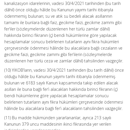
kanalizasyon idarelerinin, vadesi 30/4/2021 tarihinden (bu tarih
dâhil) önce olduğu hâlde bu Kanunun yayımı tarihi itibarıyla
ödenmemiş bulunan; su ve atık su bedeli alacak asıllarının
tamamı ile bunlara bağlı faiz, gecikme faizi, gecikme zammı gibi
fer’iler (sözleşmelerde düzenlenen her türlü zamlar dâhil)
hakkında birinci fıkranın (ç) bendi hükümlerine göre yapılacak
hesaplamalar sonucu belirlenen tutarların aynı fıkra hükümleri
çerçevesinde ödenmesi hâlinde bu alacaklara bağlı cezaların ve
gecikme faizi, gecikme zammı gibi fer’ilerin (sözleşmelerde
düzenlenen her türlü ceza ve zamlar dâhil) tahsilinden vazgeçilir.
(10) YİKOB’ların, vadesi 30/4/2021 tarihinden (bu tarih dâhil) önce
olduğu hâlde bu Kanunun yayımı tarihi itibarıyla ödenmemiş
bulunan ve 6183 sayılı Kanun kapsamında takip edilen alacak
asılları ile buna bağlı fer’i alacakları hakkında birinci fıkranın (ç)
bendi hükümlerine göre yapılacak hesaplamalar sonucu
belirlenen tutarların aynı fıkra hükümleri çerçevesinde ödenmesi
hâlinde bu alacaklara bağlı fer’i alacakların tahsilinden vazgeçilir.
(11) Bu madde hükmünden yararlananlar, ayrıca 213 sayılı
Kanunun 379 uncu maddesinin ikinci fıkrasında yer verilen