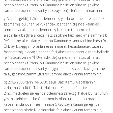
hesaplanacak tutarın, bu Kanunda belirtilen süre ve şekilde
tamamen ödenmesi şartıyla cezaya bağlı fer’ilerin tamamının,
ç) Vadesi geldiği hâlde ödenmemiş ya da ödeme süresi henüz
geçmemiş bulunan ve yukarıdaki bentlerin dışında kalan asli
amme alacaklarının ödenmemiş kısmının tamamı ile bu
alacaklara bağlı faiz, cezai faiz, gecikme faizi, gecikme zammı gibi
fer’i amme alacakları yerine bu Kanunun yayımı tarihine kadar Yİ-
ÜFE aylık değişim oranları esas alınarak hesaplanacak tutarın;
ödenmemiş alacağın sadece fer’i alacaktan ibaret olması hâlinde
fer’i alacak yerine Yİ-ÜFE aylık değişim oranları esas alınarak
hesaplanacak tutarın, bu Kanunda belirtilen süre ve şekilde
tamamen ödenmesi şartıyla uygulanan faiz, cezai faiz, gecikme
faizi, gecikme zammı gibi fer’i amme alacaklarının tamamının,
d) 20/2/2008 tarihli ve 5736 sayılı Bazı Kamu Alacaklarının
Uzlaşma Usulü ile Tahsili Hakkında Kanunun 1 inci ve
2 nci maddeleri gereğince ödenmesi gerektiği hâlde bu Kanunun
yayımı tarihine kadar ödenmemiş olan tutarların bu madde
kapsamında ödenmesi hâlinde 5736 sayılı Kanun gereğince
hesaplanan binde iki oranındaki faiz alacaklarının tamamının,