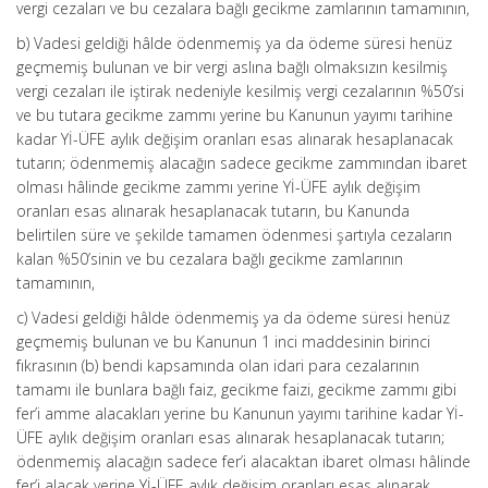
vergi cezaları ve bu cezalara bağlı gecikme zamlarının tamamının,
b) Vadesi geldiği hâlde ödenmemiş ya da ödeme süresi henüz
geçmemiş bulunan ve bir vergi aslına bağlı olmaksızın kesilmiş
vergi cezaları ile iştirak nedeniyle kesilmiş vergi cezalarının %50’si
ve bu tutara gecikme zammı yerine bu Kanunun yayımı tarihine
kadar Yİ-ÜFE aylık değişim oranları esas alınarak hesaplanacak
tutarın; ödenmemiş alacağın sadece gecikme zammından ibaret
olması hâlinde gecikme zammı yerine Yİ-ÜFE aylık değişim
oranları esas alınarak hesaplanacak tutarın, bu Kanunda
belirtilen süre ve şekilde tamamen ödenmesi şartıyla cezaların
kalan %50’sinin ve bu cezalara bağlı gecikme zamlarının
tamamının,
c) Vadesi geldiği hâlde ödenmemiş ya da ödeme süresi henüz
geçmemiş bulunan ve bu Kanunun 1 inci maddesinin birinci
fıkrasının (b) bendi kapsamında olan idari para cezalarının
tamamı ile bunlara bağlı faiz, gecikme faizi, gecikme zammı gibi
fer’i amme alacakları yerine bu Kanunun yayımı tarihine kadar Yİ-
ÜFE aylık değişim oranları esas alınarak hesaplanacak tutarın;
ödenmemiş alacağın sadece fer’i alacaktan ibaret olması hâlinde
fer’i alacak yerine Yİ-ÜFE aylık değişim oranları esas alınarak