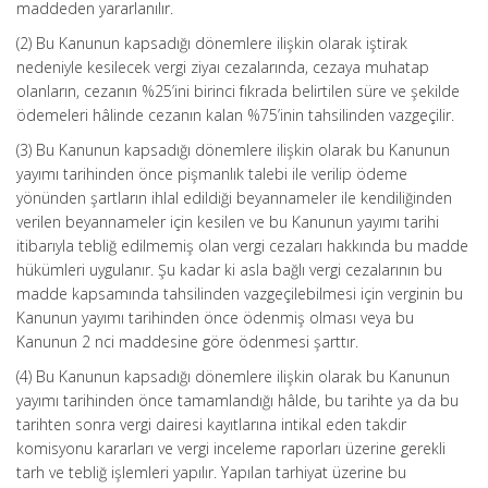
maddeden yararlanılır.
(2) Bu Kanunun kapsadığı dönemlere ilişkin olarak iştirak
nedeniyle kesilecek vergi ziyaı cezalarında, cezaya muhatap
olanların, cezanın %25’ini birinci fıkrada belirtilen süre ve şekilde
ödemeleri hâlinde cezanın kalan %75’inin tahsilinden vazgeçilir.
(3) Bu Kanunun kapsadığı dönemlere ilişkin olarak bu Kanunun
yayımı tarihinden önce pişmanlık talebi ile verilip ödeme
yönünden şartların ihlal edildiği beyannameler ile kendiliğinden
verilen beyannameler için kesilen ve bu Kanunun yayımı tarihi
itibarıyla tebliğ edilmemiş olan vergi cezaları hakkında bu madde
hükümleri uygulanır. Şu kadar ki asla bağlı vergi cezalarının bu
madde kapsamında tahsilinden vazgeçilebilmesi için verginin bu
Kanunun yayımı tarihinden önce ödenmiş olması veya bu
Kanunun 2 nci maddesine göre ödenmesi şarttır.
(4) Bu Kanunun kapsadığı dönemlere ilişkin olarak bu Kanunun
yayımı tarihinden önce tamamlandığı hâlde, bu tarihte ya da bu
tarihten sonra vergi dairesi kayıtlarına intikal eden takdir
komisyonu kararları ve vergi inceleme raporları üzerine gerekli
tarh ve tebliğ işlemleri yapılır. Yapılan tarhiyat üzerine bu