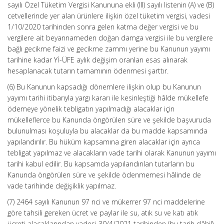
sayılı Özel Tüketim Vergisi Kanununa ekli (III) sayılı listenin (A) ve (B)
cetvellerinde yer alan ürünlere ilişkin özel tüketim vergisi, vadesi
1/10/2020 tarihinden sonra gelen katma değer vergisi ve bu
vergilere ait beyannameden doğan damga vergisi ile bu vergilere
bağlı gecikme faizi ve gecikme zammı yerine bu Kanunun yayımı
tarihine kadar Yİ-ÜFE aylık değişim oranları esas alınarak
hesaplanacak tutarın tamamının ödenmesi şarttır.
(6) Bu Kanunun kapsadığı dönemlere ilişkin olup bu Kanunun
yayımı tarihi itibarıyla yargı kararı ile kesinleştiği hâlde mükellefe
ödemeye yönelik tebligatın yapılmadığı alacaklar için
mükelleflerce bu Kanunda öngörülen süre ve şekilde başvuruda
bulunulması koşuluyla bu alacaklar da bu madde kapsamında
yapılandırılır. Bu hüküm kapsamına giren alacaklar için ayrıca
tebligat yapılmaz ve alacakların vade tarihi olarak Kanunun yayımı
tarihi kabul edilir. Bu kapsamda yapılandırılan tutarların bu
Kanunda öngörülen süre ve şekilde ödenmemesi hâlinde de
vade tarihinde değişiklik yapılmaz.
(7) 2464 sayılı Kanunun 97 nci ve mükerrer 97 nci maddelerine
göre tahsili gereken ücret ve paylar ile su, atık su ve katı atık
ücreti alacaklarından vadesi 30/4/2021 tarihinden (bu tarih dâhil)