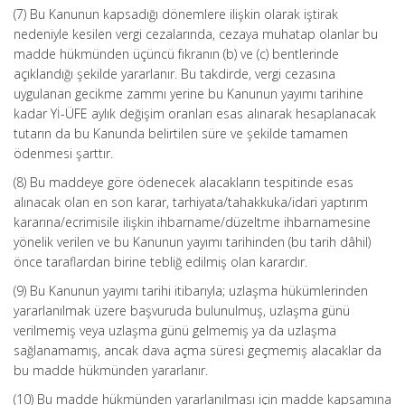
(7) Bu Kanunun kapsadığı dönemlere ilişkin olarak iştirak
nedeniyle kesilen vergi cezalarında, cezaya muhatap olanlar bu
madde hükmünden üçüncü fıkranın (b) ve (c) bentlerinde
açıklandığı şekilde yararlanır. Bu takdirde, vergi cezasına
uygulanan gecikme zammı yerine bu Kanunun yayımı tarihine
kadar Yİ-ÜFE aylık değişim oranları esas alınarak hesaplanacak
tutarın da bu Kanunda belirtilen süre ve şekilde tamamen
ödenmesi şarttır.
(8) Bu maddeye göre ödenecek alacakların tespitinde esas
alınacak olan en son karar, tarhiyata/tahakkuka/idari yaptırım
kararına/ecrimisile ilişkin ihbarname/düzeltme ihbarnamesine
yönelik verilen ve bu Kanunun yayımı tarihinden (bu tarih dâhil)
önce taraflardan birine tebliğ edilmiş olan karardır.
(9) Bu Kanunun yayımı tarihi itibarıyla; uzlaşma hükümlerinden
yararlanılmak üzere başvuruda bulunulmuş, uzlaşma günü
verilmemiş veya uzlaşma günü gelmemiş ya da uzlaşma
sağlanamamış, ancak dava açma süresi geçmemiş alacaklar da
bu madde hükmünden yararlanır.
(10) Bu madde hükmünden yararlanılması için madde kapsamına