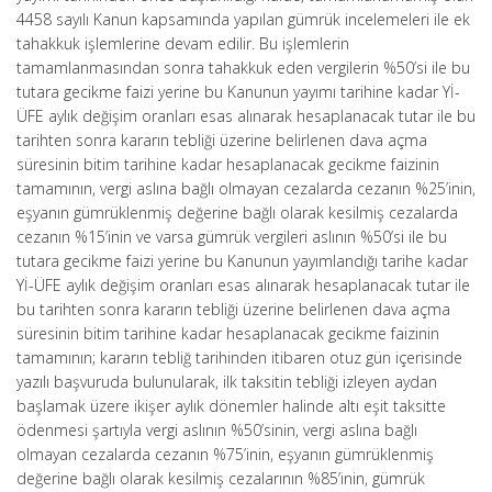
4458 sayılı Kanun kapsamında yapılan gümrük incelemeleri ile ek
tahakkuk işlemlerine devam edilir. Bu işlemlerin
tamamlanmasından sonra tahakkuk eden vergilerin %50’si ile bu
tutara gecikme faizi yerine bu Kanunun yayımı tarihine kadar Yİ-
ÜFE aylık değişim oranları esas alınarak hesaplanacak tutar ile bu
tarihten sonra kararın tebliği üzerine belirlenen dava açma
süresinin bitim tarihine kadar hesaplanacak gecikme faizinin
tamamının, vergi aslına bağlı olmayan cezalarda cezanın %25’inin,
eşyanın gümrüklenmiş değerine bağlı olarak kesilmiş cezalarda
cezanın %15’inin ve varsa gümrük vergileri aslının %50’si ile bu
tutara gecikme faizi yerine bu Kanunun yayımlandığı tarihe kadar
Yİ-ÜFE aylık değişim oranları esas alınarak hesaplanacak tutar ile
bu tarihten sonra kararın tebliği üzerine belirlenen dava açma
süresinin bitim tarihine kadar hesaplanacak gecikme faizinin
tamamının; kararın tebliğ tarihinden itibaren otuz gün içerisinde
yazılı başvuruda bulunularak, ilk taksitin tebliği izleyen aydan
başlamak üzere ikişer aylık dönemler halinde altı eşit taksitte
ödenmesi şartıyla vergi aslının %50’sinin, vergi aslına bağlı
olmayan cezalarda cezanın %75’inin, eşyanın gümrüklenmiş
değerine bağlı olarak kesilmiş cezalarının %85’inin, gümrük