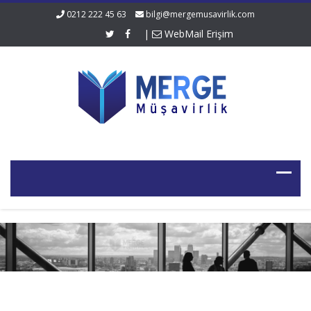
0212 222 45 63
bilgi@mergemusavirlik.com
|
WebMail Erişim