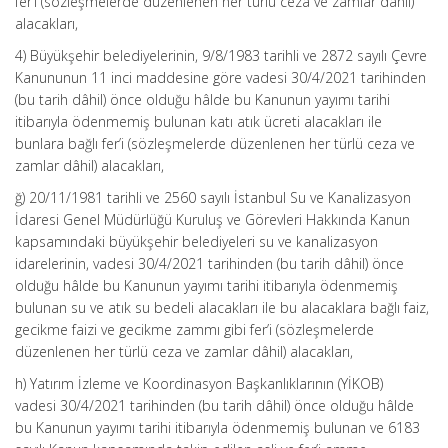
fer’i (sözleşmelerde düzenlenen her türlü ceza ve zamlar dâhil)
alacakları,
4) Büyükşehir belediyelerinin, 9/8/1983 tarihli ve 2872 sayılı Çevre
Kanununun 11 inci maddesine göre vadesi 30/4/2021 tarihinden
(bu tarih dâhil) önce olduğu hâlde bu Kanunun yayımı tarihi
itibarıyla ödenmemiş bulunan katı atık ücreti alacakları ile
bunlara bağlı fer’i (sözleşmelerde düzenlenen her türlü ceza ve
zamlar dâhil) alacakları,
ğ) 20/11/1981 tarihli ve 2560 sayılı İstanbul Su ve Kanalizasyon
İdaresi Genel Müdürlüğü Kuruluş ve Görevleri Hakkında Kanun
kapsamındaki büyükşehir belediyeleri su ve kanalizasyon
idarelerinin, vadesi 30/4/2021 tarihinden (bu tarih dâhil) önce
olduğu hâlde bu Kanunun yayımı tarihi itibarıyla ödenmemiş
bulunan su ve atık su bedeli alacakları ile bu alacaklara bağlı faiz,
gecikme faizi ve gecikme zammı gibi fer’i (sözleşmelerde
düzenlenen her türlü ceza ve zamlar dâhil) alacakları,
h) Yatırım İzleme ve Koordinasyon Başkanlıklarının (YİKOB)
vadesi 30/4/2021 tarihinden (bu tarih dâhil) önce olduğu hâlde
bu Kanunun yayımı tarihi itibarıyla ödenmemiş bulunan ve 6183