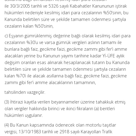
ile 30/3/2005 tarihli ve 5326 sayılı Kabahatler Kanununun iştirak
hükümleri nedeniyle kesilmiş idari para cezalarının %50’sinin, bu
Kanunda belirtilen süre ve şekilde tamamen ödenmesi şartıyla
cezaların kalan %50’sinin,
c) Eşyanın gümrüklenmiş değerine bağlı olarak kesilmiş idari para
cezalarının %30’u ve varsa gümrük vergileri aslının tamamı ile
bunlara bağlı faiz, gecikme faizi, gecikme zammı gibi fer’i amme
alacakları yerine bu Kanunun yayımı tarihine kadar Yİ-ÜFE aylık
değişim oranları esas alınarak hesaplanacak tutarın bu Kanunda
belirtilen süre ve şekilde tamamen ödenmesi şartıyla cezaların
kalan %70’i ile alacak asıllarına bağlı faiz, gecikme faizi, gecikme
zammı gibi fer’i amme alacaklarının tamamının,
tahsilinden vazgeçilir.
(3) İhtirazi kayıtla verilen beyannameler üzerine tahakkuk etmiş
olan vergiler hakkında birinci ve ikinci fıkraların (a) bentleri
hükümleri uygulanır.
(4) Bu Kanun kapsamında ödenecek olan motorlu taşıtlar
vergisi, 13/10/1983 tarihli ve 2918 sayılı Karayolları Trafik