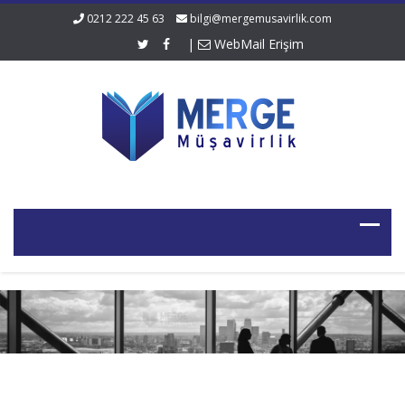
0212 222 45 63
bilgi@mergemusavirlik.com
|
WebMail Erişim