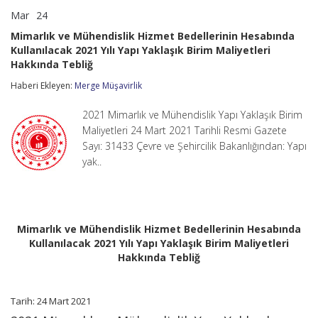
Mar
24
Mimarlık
yorumlar kapalı
ve
Mimarlık ve Mühendislik Hizmet Bedellerinin Hesabında
Mühendislik
Kullanılacak 2021 Yılı Yapı Yaklaşık Birim Maliyetleri
Hizmet
Hakkında Tebliğ
Bedellerinin
Hesabında
Haberi Ekleyen:
Merge Müşavirlik
Kullanılacak
2021
Yılı
2021 Mimarlık ve Mühendislik Yapı Yaklaşık Birim
Yapı
Maliyetleri 24 Mart 2021 Tarihli Resmi Gazete
Yaklaşık
Sayı: 31433 Çevre ve Şehircilik Bakanlığından: Yapı
Birim
Maliyetleri
yak..
Hakkında
Tebliğ
için
Mimarlık ve Mühendislik Hizmet Bedellerinin Hesabında
Kullanılacak 2021 Yılı Yapı Yaklaşık Birim Maliyetleri
Hakkında Tebliğ
Tarih: 24 Mart 2021