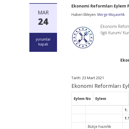
Ekonomi Reformları Eylem P
MAR
Haberi Ekleyen:
Merge Müşavirlik
24
Ekonomi Reform
İlgili Kurum/ K
Ekonomi
yorumlar
Reformları
kapalı
Eylem
Planı
–
Eko
Reform
Takvimi
için
Tarih: 23 Mart 2021
Ekonomi Reformları Ey
Eylem
No
Eylem
1.
1.
Bütçe hazırlık