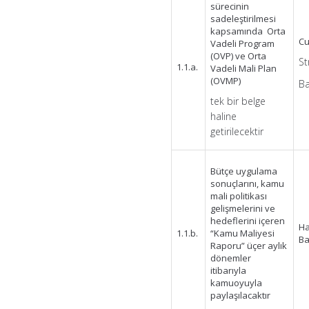
sürecinin
sadeleştirilmesi
kapsamında Orta
Cu
Vadeli Program
(OVP) ve Orta
St
1.1.a.
Vadeli Mali Plan
(OVMP)
Ba
tek bir belge
haline
getirilecektir
Bütçe uygulama
sonuçlarını, kamu
mali politikası
gelişmelerini ve
hedeflerini içeren
Ha
1.1.b.
“Kamu Maliyesi
Ba
Raporu” üçer aylık
dönemler
itibarıyla
kamuoyuyla
paylaşılacaktır