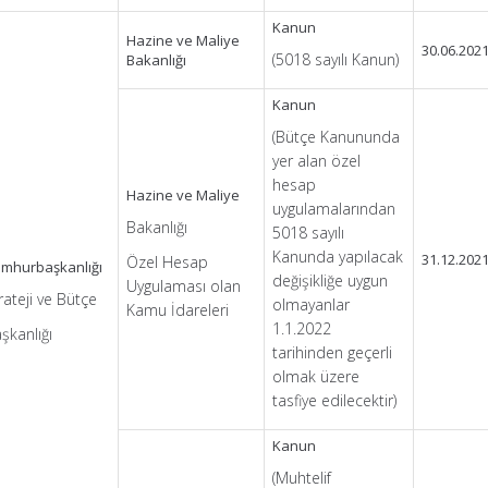
Kanun
Hazine ve Maliye
30.06.202
(5018 sayılı Kanun)
Bakanlığı
Kanun
(Bütçe Kanununda
yer alan özel
hesap
Hazine ve Maliye
uygulamalarından
Bakanlığı
5018 sayılı
Kanunda yapılacak
31.12.202
Özel Hesap
mhurbaşkanlığı
değişikliğe uygun
Uygulaması olan
rateji ve Bütçe
olmayanlar
Kamu İdareleri
1.1.2022
şkanlığı
tarihinden geçerli
olmak üzere
tasfiye edilecektir)
Kanun
(Muhtelif