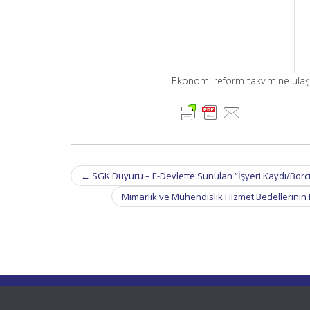
Ekonomi reform takvimine ula
Post
←
SGK Duyuru – E-Devlette Sunulan “İşyeri Kaydı/Borc
navigation
Mimarlık ve Mühendislik Hizmet Bedellerinin H