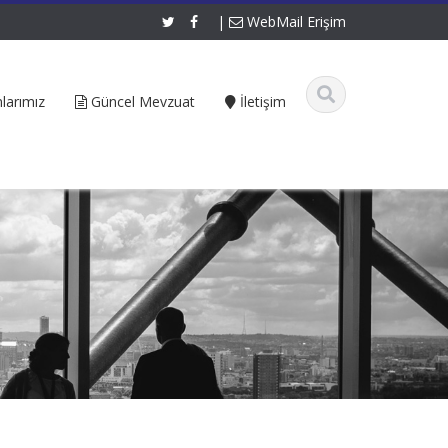
|
WebMail Erişim
larımız
Güncel Mevzuat
İletişim