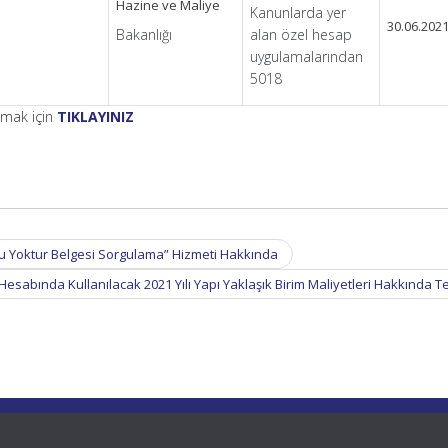
Hazine ve Maliye
Kanunlarda yer
30.06.202
Bakanlığı
alan özel hesap
uygulamalarından
5018
şmak için
TIKLAYINIZ
u Yoktur Belgesi Sorgulama” Hizmeti Hakkında
esabında Kullanılacak 2021 Yılı Yapı Yaklaşık Birim Maliyetleri Hakkında T