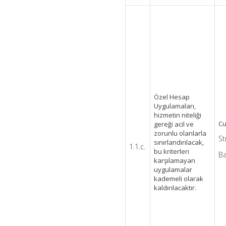
Özel Hesap
Uygulamaları,
hizmetin niteliği
Cu
gereği acil ve
zorunlu olanlarla
St
sınırlandırılacak,
1.1.c.
bu kriterleri
Ba
karşılamayan
uygulamalar
kademeli olarak
kaldırılacaktır.