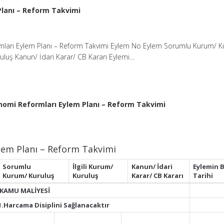
lanı – Reform Takvimi
ları Eylem Planı – Reform Takvimi Eylem No Eylem Sorumlu Kurum/ K
uruluş Kanun/ İdari Karar/ CB Kararı Eylemi…
nomi Reformları Eylem Planı – Reform Takvimi
lem Planı – Reform Takvimi
Sorumlu
İlgili Kurum/
Kanun/ İdari
Eylemin B
Kurum/
Kuruluş
Kuruluş
Karar/ CB
Kararı
Tarihi
 KAMU MALİYESİ
1.Harcama Disiplini Sağlanacaktır