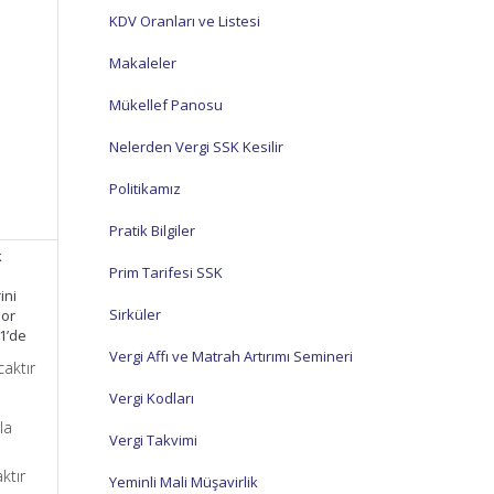
KDV Oranları ve Listesi
Makaleler
Mükellef Panosu
1
Nelerden Vergi SSK Kesilir
Politikamız
Pratik Bilgiler
k
Prim Tarifesi SSK
ini
Sirküler
por
1’de
Vergi Affı ve Matrah Artırımı Semineri
caktır
Vergi Kodları
k
la
Vergi Takvimi
ktır
Yeminli Mali Müşavirlik