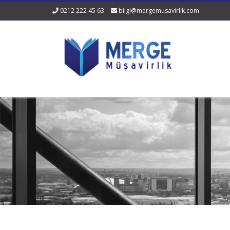
0212 222 45 63
bilgi@mergemusavirlik.com