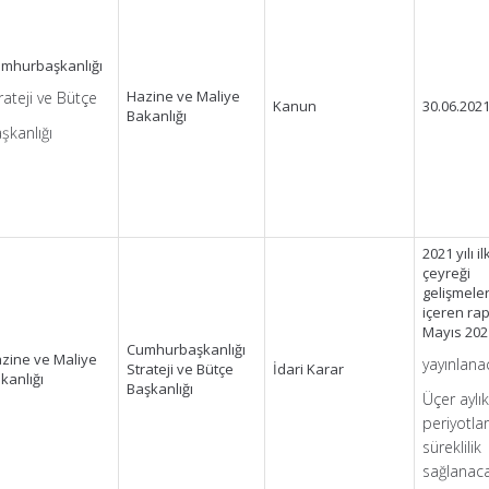
mhurbaşkanlığı
Hazine ve Maliye
rateji ve Bütçe
Kanun
30.06.202
Bakanlığı
şkanlığı
2021 yılı il
çeyreği
gelişmeler
içeren ra
Mayıs 202
Cumhurbaşkanlığı
zine ve Maliye
yayınlana
Strateji ve Bütçe
İdari Karar
kanlığı
Başkanlığı
Üçer aylı
periyotlar
süreklilik
sağlanaca