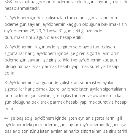
SGK mevzuatına göre prim ödeme ve eksik gün sayıları şu şekilde
hesaplanmaktadır.
1- Ay/dönem içindeki çalışmaları tam olan sigortalıların prim
ödeme gün sayıları, ay/dönemin kaç gün olduğuna bakılmaksızın
(ay/dönemin 28, 29, 30 veya 31 gün çektiği üzerinde
durulmaksızın) 30 gün olarak hesap edilir.
2- Ay/dönemin ilk gününde işe giren ve o ayda tam çalışan
sigortalılar hariç, ay/dönem içinde işe giren sigortalıların prim
ödeme gün sayıları, işe giriş tarihleri ve ay/dönemin kaç gün
olduğuna bakılarak parmak hesabı yapılmak suretiyle hesap
edilir.
3- Ay/dönemin son gününde çalıştıktan sonra işten ayrılan
sigortalılar hariç olmak üzere, ay içinde işten ayrılan sigortalıların
prim ödeme gün sayıları, işten çıkış tarihleri ve ay/dönemin kaç
gün olduğuna bakılarak parmak hesabı yapılmak suretiyle hesap
edilir.
4- İşe başladığı ay/dönem içinde işten ayrılan sigortalıların ilgili
ay/dönemdeki prim ödeme gün sayıları (ay/dönemin ilk günü işe
başlayıp son günü işten ayrılanlar hariç), sigortalının işe giriş tarihi