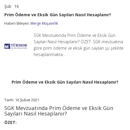
Şub
16
Prim
yorumlar kapalı
Ödeme
Prim Ödeme ve Eksik Gün Sayıları Nasıl Hesaplanır?
ve
Eksik
Haberi Ekleyen:
Merge Müşavirlik
Gün
Sayıları
SGK Mevzuatında Prim Ödeme ve Eksik Gün
Nasıl
Hesaplanır?
Sayıları Nasıl Hesaplanır? ÖZET: SGK mevzuatına
için
göre prim ödeme ve eksik gün sayıları şu şekilde
hesaplanmakta…
Prim Ödeme ve Eksik Gün Sayıları Nasıl Hesaplanır?
Tarih: 16 Şubat 2021
SGK Mevzuatında Prim Ödeme ve Eksik Gün
Sayıları Nasıl Hesaplanır?
ÖZET: