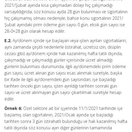
2021/Şubat ayında kısa çalışmadan dolayı hiç çalışmadığı
varsayıldığında, söz konusu ayda 28 gün bulunması ve sigortalının
hiç çalışmamış olması nedeniyle, bahse konu sigortalının 2021/
Şubat ayındaki prim ödeme gün sayısı 0 gün, eksik gün sayısı ise
28-0=28 gün olarak hesap edilir.
E.2.
Ay/dönem içinde işe başlayan veya işten ayrılan sigortalıların,
aynı zamanda çeşitli nedenlerle (istirahat, ücretsiz izin, disiplin
cezası gibi) ay/dönem içinde hak kazanılmış hafta tatili dışında,
çalışmadığı ve çalışmadığı günler içerisinde ücret almadığı
günlerin bulunması durumunda, ilgili ay/dönemdeki prim ödeme
gün sayısı, ücret alınan gün sayısı esas alınmak suretiyle, başka
bir ifade ile ilgili ay/dönemdeki gün sayısından, işe başladığı
tarihten önceki gün sayısı, işten ayrıldığı tarihten sonraki gün
sayısı ve ücret alınmayan gün sayısı çıkartılmak suretiyle hesap
edilir.
Örnek 6:
Özel sektöre ait bir işyerinde 11/1/2021 tarihinde işe
başlamış olan sigortalının, 2021/Ocak ayında işe başladığı
tarihten sonra 3 gün istirahatli bulunduğu ve hak kazanılmış hafta
tatili dışında söz konusu ayın diğer günlerinin tamamında