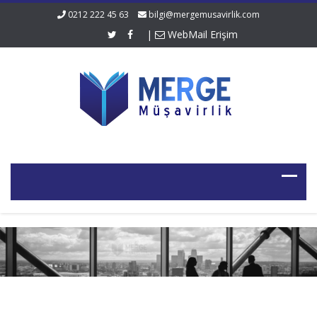
0212 222 45 63
bilgi@mergemusavirlik.com
|
WebMail Erişim