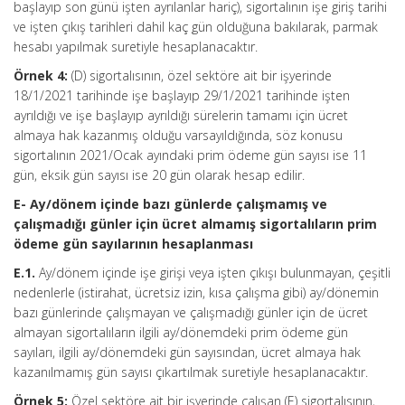
başlayıp son günü işten ayrılanlar hariç), sigortalının işe giriş tarihi
ve işten çıkış tarihleri dahil kaç gün olduğuna bakılarak, parmak
hesabı yapılmak suretiyle hesaplanacaktır.
Örnek 4:
(D) sigortalısının, özel sektöre ait bir işyerinde
18/1/2021 tarihinde işe başlayıp 29/1/2021 tarihinde işten
ayrıldığı ve işe başlayıp ayrıldığı sürelerin tamamı için ücret
almaya hak kazanmış olduğu varsayıldığında, söz konusu
sigortalının 2021/Ocak ayındaki prim ödeme gün sayısı ise 11
gün, eksik gün sayısı ise 20 gün olarak hesap edilir.
E- Ay/dönem içinde bazı günlerde çalışmamış ve
çalışmadığı günler için ücret almamış sigortalıların prim
ödeme gün sayılarının hesaplanması
E.1.
Ay/dönem içinde işe girişi veya işten çıkışı bulunmayan, çeşitli
nedenlerle (istirahat, ücretsiz izin, kısa çalışma gibi) ay/dönemin
bazı günlerinde çalışmayan ve çalışmadığı günler için de ücret
almayan sigortalıların ilgili ay/dönemdeki prim ödeme gün
sayıları, ilgili ay/dönemdeki gün sayısından, ücret almaya hak
kazanılmamış gün sayısı çıkartılmak suretiyle hesaplanacaktır.
Örnek 5:
Özel sektöre ait bir işyerinde çalışan (E) sigortalısının,