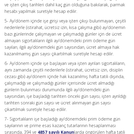
ve işten çıkış tarihleri dahil kaç gün olduğuna bakılarak, parmak
hesabı yapılmak suretiyle hesap edilir.
5- Ay/dönem içinde işe girişi veya işten çıkışı bulunmayan, çeşitli
nedenlerle (istirahat, ücretsiz izin, kısa çalışma gibi) ay/dönemin
bazı günlerinde çalışmayan ve çalışmadığı günler için de ücret
almayan sigortalıların ilgili ay/dönemdeki prim ödeme gün
sayıları, ilgili ay/dönemdeki gün sayısından, ücret almaya hak
kazanılmamış gün sayısı çıkartılmak suretiyle hesap edilir.
6- Ay/dönem içinde işe başlayan veya işten ayrılan sigortalıların,
aynı zamanda çeşitli nedenlerle (istirahat, ücretsiz izin, disiplin
cezası gibi) ay/dönem içinde hak kazanılmış hafta tatili dışında,
çalışmadığı ve çalışmadığı günler içerisinde ücret almadığı
günlerin bulunması durumunda ilgili ay/dönemdeki gün
sayısından, işe başladığı tarihten önceki gün sayısı, işten ayrıldığı
tarihten sonraki gün sayısı ve ücret alınmayan gün sayısı
çıkartılmak suretiyle hesap edilir.
7- Sigortalıların işe başladığı ay/dönemdeki prim ödeme gün
sayılarının ve prime esas kazanç tutarlarının hesaplanması
sırasında, 394 ve
4857 sayılı Kanun
larda öngörülen hafta tatili