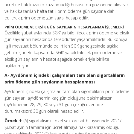
ücretine hak kazanıp kazanmadığı hususu da göz önüne alınarak
ve hak kazanılan hafta tatili prim ödeme gün sayısına dahil
edilerek prim ödeme gün sayısı hesap edilir.
PRİM ÖDEME VE EKSİK GÜN SAYILARIN HESAPLANMA İŞLEMLERİ
Özellikle şubat aylarında SGK’ ya bildirilecek prim ödeme ve eksik
gün sayılarının hesabında tereddütler yaşanmaktadır. Bu konuya
ilgili mevzuat bölümünde belirtilen SGK genelgesinde açıklık
getirilmiştir. Bu kapsamda SGK’ ya bildirilecek prim ödeme ve
eksik gün sayılarının hesabı aşağıda örnekleriyle birlikte
açıklanmıştır.
A- Ay/dönem içindeki çalışmaları tam olan sigortalıların
prim ödeme gün sayılarının hesaplanması
Ay/dönem içindeki çalışmaları tam olan sigortalıların prim ödeme
gün sayıları, ay/dönemin kaç gün olduğuna bakılmaksızın
(ay/dönemin 28, 29, 30 veya 31 gün çektiği üzerinde
durulmaksızın) 30 gün olarak hesap edilir.
Örnek 1:
(A) sigortalısının, özel sektöre ait bir işyerinde 2021/
Şubat ayının tamamı için ücret almaya hak kazanmış olduğu
varsayıldığında, 2021/Şubat ayındaki prim ödeme gün sayısı,