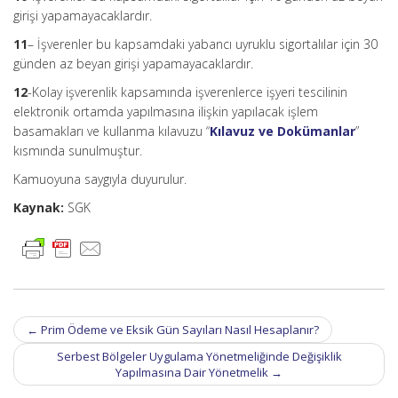
girişi yapamayacaklardır.
11
– İşverenler bu kapsamdaki yabancı uyruklu sigortalılar için 30
günden az beyan girişi yapamayacaklardır.
12
-Kolay işverenlik kapsamında işverenlerce işyeri tescilinin
elektronik ortamda yapılmasına ilişkin yapılacak işlem
basamakları ve kullanma kılavuzu “
Kılavuz ve Dokümanlar
”
kısmında sunulmuştur.
Kamuoyuna saygıyla duyurulur.
Kaynak:
SGK
Post
←
Prim Ödeme ve Eksik Gün Sayıları Nasıl Hesaplanır?
navigation
Serbest Bölgeler Uygulama Yönetmeliğinde Değişiklik
Yapılmasına Dair Yönetmelik
→