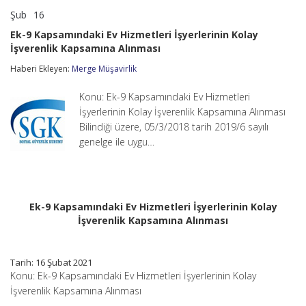
Şub
16
Ek-
yorumlar kapalı
9
Ek-9 Kapsamındaki Ev Hizmetleri İşyerlerinin Kolay
Kapsamındaki
İşverenlik Kapsamına Alınması
Ev
Hizmetleri
Haberi Ekleyen:
Merge Müşavirlik
İşyerlerinin
Kolay
İşverenlik
Konu: Ek-9 Kapsamındaki Ev Hizmetleri
Kapsamına
İşyerlerinin Kolay İşverenlik Kapsamına Alınması
Alınması
Bilindiği üzere, 05/3/2018 tarih 2019/6 sayılı
için
genelge ile uygu…
Ek-9 Kapsamındaki Ev Hizmetleri İşyerlerinin Kolay
İşverenlik Kapsamına Alınması
Tarih: 16 Şubat 2021
Konu: Ek-9 Kapsamındaki Ev Hizmetleri İşyerlerinin Kolay
İşverenlik Kapsamına Alınması