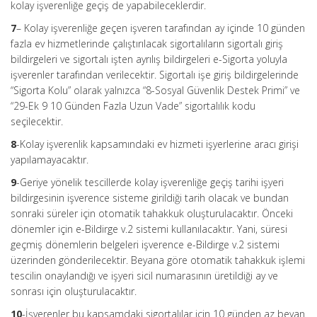
kolay işverenliğe geçiş de yapabileceklerdir.
7
– Kolay işverenliğe geçen işveren tarafından ay içinde 10 günden
fazla ev hizmetlerinde çalıştırılacak sigortalıların sigortalı giriş
bildirgeleri ve sigortalı işten ayrılış bildirgeleri e-Sigorta yoluyla
işverenler tarafından verilecektir. Sigortalı işe giriş bildirgelerinde
“Sigorta Kolu” olarak yalnızca “8-Sosyal Güvenlik Destek Primi” ve
“29-Ek 9 10 Günden Fazla Uzun Vade” sigortalılık kodu
seçilecektir.
8
-Kolay işverenlik kapsamındaki ev hizmeti işyerlerine aracı girişi
yapılamayacaktır.
9
-Geriye yönelik tescillerde kolay işverenliğe geçiş tarihi işyeri
bildirgesinin işverence sisteme girildiği tarih olacak ve bundan
sonraki süreler için otomatik tahakkuk oluşturulacaktır. Önceki
dönemler için e-Bildirge v.2 sistemi kullanılacaktır. Yani, süresi
geçmiş dönemlerin belgeleri işverence e-Bildirge v.2 sistemi
üzerinden gönderilecektir. Beyana göre otomatik tahakkuk işlemi
tescilin onaylandığı ve işyeri sicil numarasının üretildiği ay ve
sonrası için oluşturulacaktır.
10
-İşverenler bu kapsamdaki sigortalılar için 10 günden az beyan