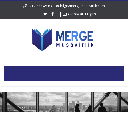
0212 222 45 63
bilgi@mergemusavirlik.com
|
WebMail Erişim