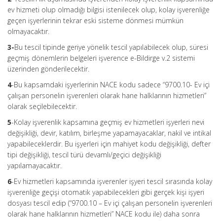
ev hizmeti olup olmadığı bilgisi istenilecek olup, kolay işverenliğe
geçen işyerlerinin tekrar eski sisteme dönmesi mümkün
olmayacaktır.
3-
Bu tescil tipinde geriye yönelik tescil yapılabilecek olup, süresi
geçmiş dönemlerin belgeleri işverence e-Bildirge v.2 sistemi
üzerinden gönderilecektir.
4
-Bu kapsamdaki işyerlerinin NACE kodu sadece “9700.10- Ev içi
çalışan personelin işverenleri olarak hane halklarının hizmetleri”
olarak seçilebilecektir.
5
-Kolay işverenlik kapsamına geçmiş ev hizmetleri işyerleri nevi
değişikliği, devir, katılım, birleşme yapamayacaklar, nakil ve intikal
yapabileceklerdir. Bu işyerleri için mahiyet kodu değişikliği, defter
tipi değişikliği, tescil türü devamlı/geçici değişikliği
yapılamayacaktır.
6
-Ev hizmetleri kapsamında işverenler işyeri tescil sırasında kolay
işverenliğe geçişi otomatik yapabilecekleri gibi gerçek kişi işyeri
dosyası tescil edip (“9700.10 – Ev içi çalışan personelin işverenleri
olarak hane halklarının hizmetleri” NACE kodu ile) daha sonra