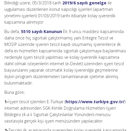
Bilindiği üzere, 05/3/2018 tarih
2019/6 sayılı genelge
ile
uygulaması düzenlenen konut kapıcılığı işyerleri (apartman
yönetimi işyerleri) 01/03/2019 tarihi itibariyle kolay işverenlik
kapsamına alınmıştır.
Bu defa,
5510 sayılı Kanunun
Ek 9 uncu maddesi kapsamında
daha önce hiç sigortalı çalıştırmamış yani Entegre Tescil ve
MOSİP üzerinde işveren tescil kaydı oluşmamış işverenlerce ilk
defa ev hizmetleri kapsamında sigortalı çalıştırmaya başlanılması
nedeniyle işyeri tescili yapılması ve kolay işverenlik kapsamına
dahil olmak isteyenlerin internet (e-Devlet) üzerinden işyeri tescil
başvurularını yaparak otomatik kolay işverenliğe geçmelerine
ilişkin program düzenlemeleri tamamlanarak işletime alınmış
bulunmaktadır.
Buna göre;
1-
İşyeri tescil işlemleri E-Türkiye (
https://www.turkiye.gov.tr/
)
internet adresinden SGK-Kimlik Doğrulama Hizmetleri-İşyeri
Bildirgesi (4-a lı Sigortalı Çalıştırılanlar Yönünden) menusu
vasıtasıyla gerçek kişi işyeri menüsünden yapılacaktır.
2-
Tescilin ilk aşamasında işverenden kolay işverenlik kapsamında