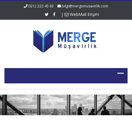
0212 222 45 63
bilgi@mergemusavirlik.com
|
WebMail Erişim