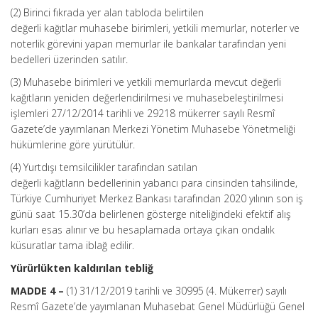
(2) Birinci fıkrada yer alan tabloda belirtilen
değerli kağıtlar muhasebe birimleri, yetkili memurlar, noterler ve
noterlik görevini yapan memurlar ile bankalar tarafından yeni
bedelleri üzerinden satılır.
(3) Muhasebe birimleri ve yetkili memurlarda mevcut değerli
kağıtların yeniden değerlendirilmesi ve muhasebeleştirilmesi
işlemleri 27/12/2014 tarihli ve 29218 mükerrer sayılı Resmî
Gazete’de yayımlanan Merkezi Yönetim Muhasebe Yönetmeliği
hükümlerine göre yürütülür.
(4) Yurtdışı temsilcilikler tarafından satılan
değerli kağıtların bedellerinin yabancı para cinsinden tahsilinde,
Türkiye Cumhuriyet Merkez Bankası tarafından 2020 yılının son iş
günü saat 15.30’da belirlenen gösterge niteliğindeki efektif alış
kurları esas alınır ve bu hesaplamada ortaya çıkan ondalık
küsuratlar tama iblağ edilir.
Yürürlükten kaldırılan tebliğ
MADDE 4 –
(1) 31/12/2019 tarihli ve 30995 (4. Mükerrer) sayılı
Resmî Gazete’de yayımlanan Muhasebat Genel Müdürlüğü Genel