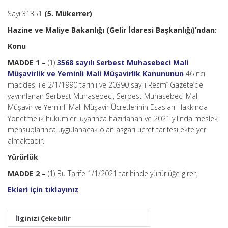
Sayı:31351
(5. Mükerrer)
Hazine ve Maliye Bakanlığı (Gelir İdaresi Başkanlığı)’ndan:
Konu
MADDE 1 –
(1)
3568 sayılı Serbest Muhasebeci Mali
Müşavirlik ve Yeminli Mali Müşavirlik Kanununun
46 ncı
maddesi ile 2/1/1990 tarihli ve 20390 sayılı Resmî Gazete’de
yayımlanan Serbest Muhasebeci, Serbest Muhasebeci Mali
Müşavir ve Yeminli Mali Müşavir Ücretlerinin Esasları Hakkında
Yönetmelik hükümleri uyarınca hazırlanan ve 2021 yılında meslek
mensuplarınca uygulanacak olan asgari ücret tarifesi ekte yer
almaktadır.
Yürürlük
MADDE 2 –
(1) Bu Tarife 1/1/2021 tarihinde yürürlüğe girer.
Ekleri için tıklayınız
İlginizi Çekebilir