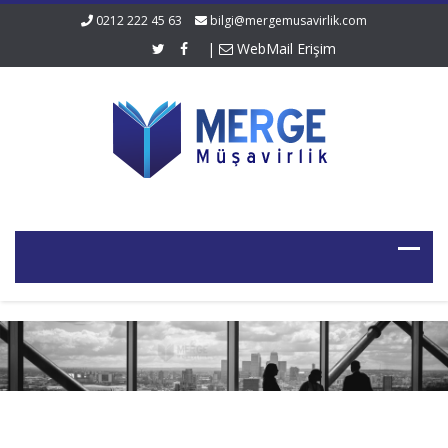
0212 222 45 63
bilgi@mergemusavirlik.com
|
WebMail Erişim