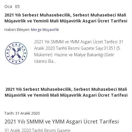
Oca
05
2021
yorumlar kapalı
Yılı
2021 Yılı Serbest Muhasebecilik, Serbest Muhasebeci Mali
Serbest
Müşavirlik ve Yeminli Mali Müşavirlik Asgari Ücret Tarifesi
Muhasebecilik,
Serbest
Haberi Ekleyen:
Merge Müşavirlik
Muhasebeci
Mali
Müşavirlik
2021 Yılı SMMM ve YMM Asgari Ücret Tarifesi 31
ve
Aralık 2020 Tarihli Resmi Gazete Sayı:31351 (5.
Yeminli
Mükerrer) Hazine ve Maliye Bakanlığı (Gelir
Mali
İdaresi Ba…
Müşavirlik
Asgari
Ücret
Tarifesi
için
2021 Yılı Serbest Muhasebecilik, Serbest Muhasebeci Mali
Müşavirlik ve Yeminli Mali Müşavirlik Asgari Ücret Tarifesi
Tarih: 31 Aralık 2020
2021 Yılı SMMM ve YMM Asgari Ücret Tarifesi
31 Aralık 2020 Tarihli Resmi Gazete